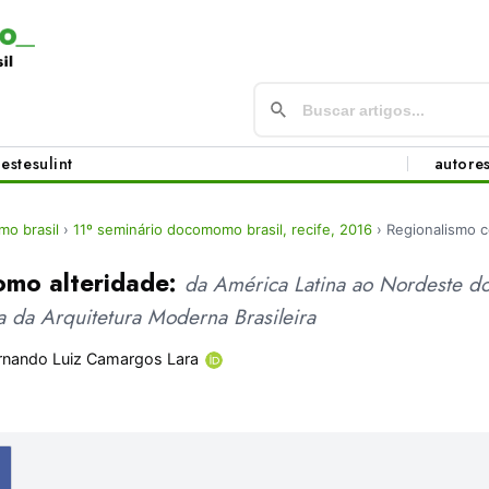
este
sul
int
autore
o brasil
›
11º seminário docomomo brasil, recife, 2016
›
Regionalismo c
omo alteridade:
da América Latina ao Nordeste do 
ia da Arquitetura Moderna Brasileira
rnando Luiz Camargos Lara