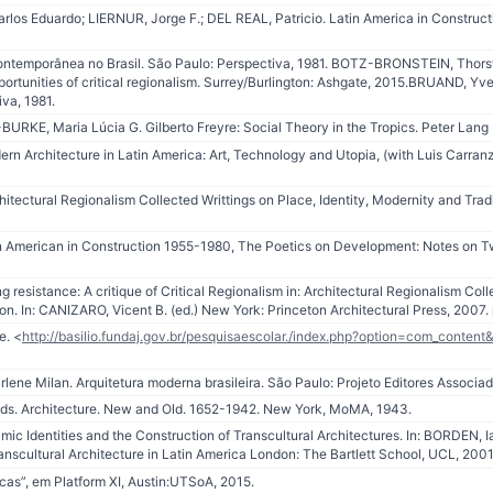
os Eduardo; LIERNUR, Jorge F.; DEL REAL, Patricio. Latin America in Construct
ntemporânea no Brasil. São Paulo: Perspectiva, 1981. BOTZ-BRONSTEIN, Thorste
pportunities of critical regionalism. Surrey/Burlington: Ashgate, 2015.BRUAND, Y
iva, 1981.
RKE, Maria Lúcia G. Gilberto Freyre: Social Theory in the Tropics. Peter Lang
 Architecture in Latin America: Art, Technology and Utopia, (with Luis Carranza
itectural Regionalism Collected Writtings on Place, Identity, Modernity and Trad
 American in Construction 1955-1980, The Poetics on Development: Notes on Tw
resistance: A critique of Critical Regionalism in: Architectural Regionalism Coll
ion. In: CANIZARO, Vicent B. (ed.) New York: Princeton Architectural Press, 2007
e. <
http://basilio.fundaj.gov.br/pesquisaescolar./index.php?option=com_conten
ene Milan. Arquitetura moderna brasileira. São Paulo: Projeto Editores Associad
ilds. Architecture. New and Old. 1652-1942. New York, MoMA, 1943.
 Identities and the Construction of Transcultural Architectures. In: BORDEN,
nscultural Architecture in Latin America London: The Bartlett School, UCL, 2001
icas”, em Platform XI, Austin:UTSoA, 2015.