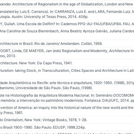
ander. Architecture of Regionalism in the age of Globalization, London and New 
anslated by Luis E. Carranza). In: CARRANZA, Luis E. and LARA, Fernando Luiz. M
utopia. Austin: University of Texas Press, 2014. 406p.
 Guilah. Uma Escola de Delfim? In: Cadernos PPG-AU-FAUUFBA/UFBA. FAU. 
; Ana Carolina de Souza Bierrenbach, Anna Beatriz Ayroza Galvão, Juliana Cardo
hitecture in Brazil. Rio de Janeiro/ Amsterdam. Colibri, 1956.
T, Linda; DE MAEYER, Jan (eds) Regionalism and Modernity, Architecture in
ess, 2013.
hitecture. New York: Da Capo Press, 1941.
ration: taking Stock, in Transculturation, Cities Spaces and Architecture in La
e Arquitetônica no Recife: arte técnica e arquitetura, 1920-1950. (1998), 301p
banismo, Universidade de São Paulo. São Paulo, (1998).
e na Historiografia da Arquitetura Moderna Nacional. In: Seminário DOCOMOMO
 e memória: a intervenção no patrimônio modernista. Fortaleza: DAU/UFC, 2014. p
ion of America: an inquiry into the historical nature of the new world and the m
y Press, 1961.
to Orientalism, New York: Vintage Books, 1978, 1-28.
o Brasil 1900-1990. São Paulo: EDUSP, 1998.224p.