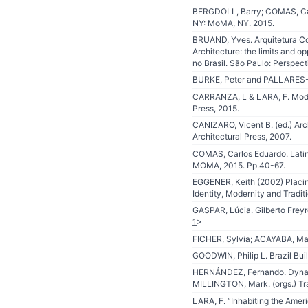
BERGDOLL, Barry; COMAS, Carl
NY: MoMA, NY. 2015.
BRUAND, Yves. Arquitetura Co
Architecture: the limits and o
no Brasil. São Paulo: Perspect
BURKE, Peter and PALLARES-BU
CARRANZA, L & LARA, F. Modern
Press, 2015.
CANIZARO, Vicent B. (ed.) Arch
Architectural Press, 2007.
COMAS, Carlos Eduardo. Latin
MOMA, 2015. Pp.40-67.
EGGENER, Keith (2002) Placing 
Identity, Modernity and Tradit
GASPAR, Lúcia. Gilberto Freyr
1
>
FICHER, Sylvia; ACAYABA, Marl
GOODWIN, Philip L. Brazil Bu
HERNÁNDEZ, Fernando. Dynamic
MILLINGTON, Mark. (orgs.) Tra
LARA, F. “Inhabiting the Amer