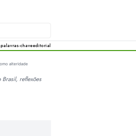
s
palavras-chave
editorial
omo alteridade
Brasil, reflexões