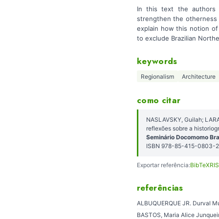
In this text the authors
strengthen the otherness g
explain how this notion of
to exclude Brazilian North
keywords
Regionalism
Architecture
como citar
NASLAVSKY, Guilah; LARA, 
reflexões sobre a histori
Seminário Docomomo Bra
ISBN 978-85-415-0803-2
Exportar referência:
BibTeX
RIS
referências
ALBUQUERQUE JR. Durval Muniz
BASTOS, Maria Alice Junqueira