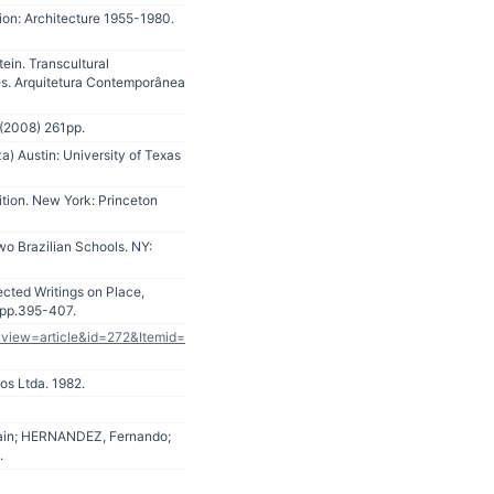
ion: Architecture 1955-1980.
in. Transcultural
ves. Arquitetura Contemporânea
 (2008) 261pp.
) Austin: University of Texas
ition. New York: Princeton
o Brazilian Schools. NY:
ected Writings on Place,
. pp.395-407.
t&view=article&id=272&Itemid=
os Ltda. 1982.
 Iain; HERNANDEZ, Fernando;
.