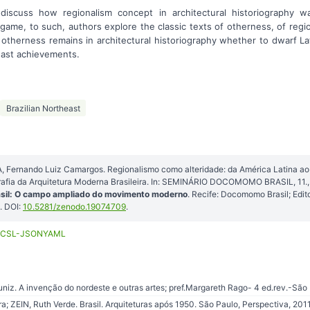
 discuss how regionalism concept in architectural historiography 
ame, to such, authors explore the classic texts of otherness, of regio
 otherness remains in architectural historiography whether to dwarf La
east achievements.
Brazilian Northeast
Fernando Luiz Camargos. Regionalismo como alteridade: da América Latina ao 
ografia da Arquitetura Moderna Brasileira. In: SEMINÁRIO DOCOMOMO BRASIL, 11.,
sil: O campo ampliado do movimento moderno
. Recife: Docomomo Brasil; Edit
. DOI:
10.5281/zenodo.19074709
.
CSL-JSON
YAML
. A invenção do nordeste e outras artes; pref.Margareth Rago- 4 ed.rev.-São 
; ZEIN, Ruth Verde. Brasil. Arquiteturas após 1950. São Paulo, Perspectiva, 2011