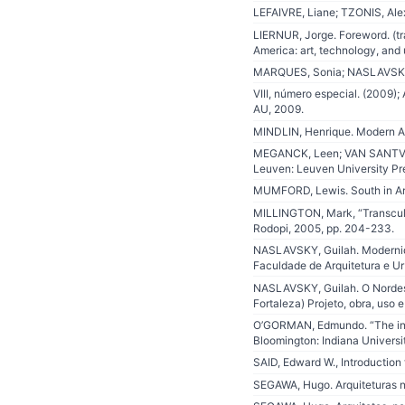
LEFAIVRE, Liane; TZONIS, Alex
LIERNUR, Jorge. Foreword. (tr
America: art, technology, and 
MARQUES, Sonia; NASLAVSKY,
VIII, número especial. (2009)
AU, 2009.
MINDLIN, Henrique. Modern Arc
MEGANCK, Leen; VAN SANTVOOR
Leuven: Leuven University Pr
MUMFORD, Lewis. South in Arc
MILLINGTON, Mark, “Transcultu
Rodopi, 2005, pp. 204-233.
NASLAVSKY, Guilah. Modernidad
Faculdade de Arquitetura e Ur
NASLAVSKY, Guilah. O Nordest
Fortaleza) Projeto, obra, uso
O’GORMAN, Edmundo. “The invent
Bloomington: Indiana Universit
SAID, Edward W., Introduction 
SEGAWA, Hugo. Arquiteturas n