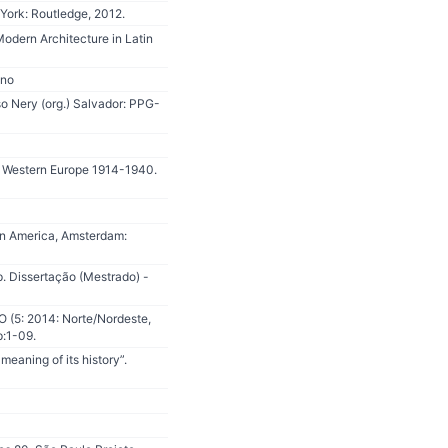
York: Routledge, 2012.
odern Architecture in Latin
Ano
so Nery (org.) Salvador: PPG-
 Western Europe 1914-1940.
tin America, Amsterdam:
. Dissertação (Mestrado) -
 (5: 2014: Norte/Nordeste,
p:1-09.
eaning of its history”.