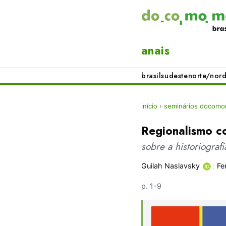
anais
brasil
sudeste
norte/nord
início
›
seminários docomom
Regionalismo c
sobre a historiograf
Guilah Naslavsky
;
Fe
p. 1-9