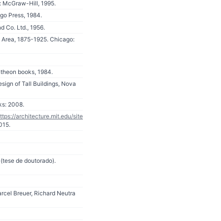
: McGraw-Hill, 1995.
go Press, 1984.
 Co. Ltd., 1956.
o Area, 1875-1925. Chicago:
ntheon books, 1984.
sign of Tall Buildings, Nova
ks: 2008.
ttps://architecture.mit.edu/site
015.
(tese de doutorado).
cel Breuer, Richard Neutra