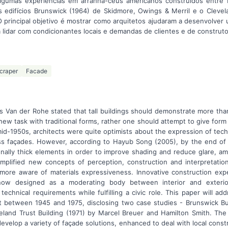
 algumas experiências em arranha-céus americanos construídos entre
 edifícios Brunswick (1964) de Skidmore, Owings & Merril e o Clevel
O principal objetivo é mostrar como arquitetos ajudaram a desenvolver
a lidar com condicionantes locais e demandas de clientes e de construto
craper
Facade
s Van der Rohe stated that tall buildings should demonstrate more than t
new task with traditional forms, rather one should attempt to give form
 mid-1950s, architects were quite optimists about the expression of tech
ss façades. However, according to Hayub Song (2005), by the end of 
onally thick elements in order to improve shading and reduce glare, am
ified new concepts of perception, construction and interpretation 
l more aware of materials expressiveness. Innovative construction e
now designed as a moderating body between interior and exterior,
technical requirements while fulfilling a civic role. This paper will a
t between 1945 and 1975, disclosing two case studies - Brunswick Bu
eland Trust Building (1971) by Marcel Breuer and Hamilton Smith. The
evelop a variety of façade solutions, enhanced to deal with local const