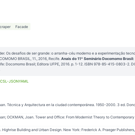
craper
Facade
r. Os desafios de ser grande: o arranha-céu moderno e a experimentação tecn
COMOMO BRASIL, 11., 2016, Recife.
Anais do 11º Seminário Docomomo Brasil
cife: Docomomo Brasil; Editora UFPE, 2016. p. 1-12. ISBN 978-85-415-0803-2. DO
.
CSL-JSON
YAML
n. Técnica y Arquitectura en la ciudad contemporánea. 1950-2000. 3 ed. Donos
an; OCKMAN, Joan. Tower and Office: From Modernist Theory to Contemporary 
ighrise Building and Urban Design. New York: Frederick A. Praeger Publishers,