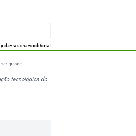
s
palavras-chave
editorial
 ser grande
ção tecnológica do