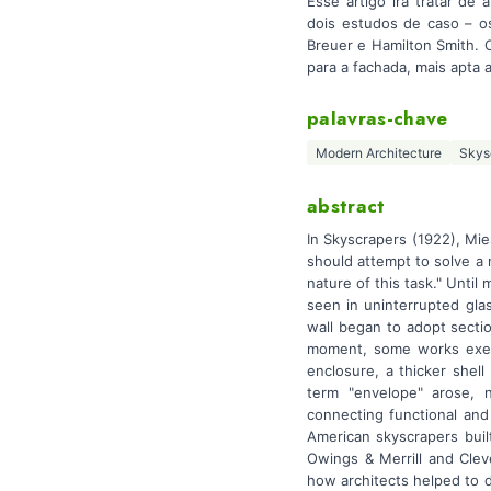
Esse artigo irá tratar de
dois estudos de caso – os
Breuer e Hamilton Smith. 
para a fachada, mais apta 
palavras-chave
Modern Architecture
Skys
abstract
In Skyscrapers (1922), Mie
should attempt to solve a 
nature of this task." Until
seen in uninterrupted gla
wall began to adopt secti
moment, some works exempl
enclosure, a thicker shel
term "envelope" arose, 
connecting functional and 
American skyscrapers buil
Owings & Merrill and Clev
how architects helped to d