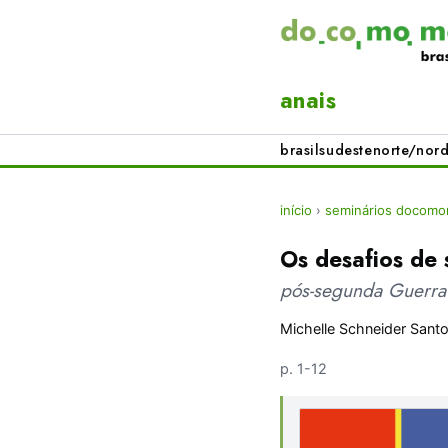
anais
brasil
sudeste
norte/nord
início
›
seminários docomom
Os desafios de
pós-segunda Guerra
Michelle Schneider Sant
p. 1-12