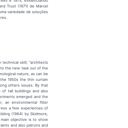
 1945 e 1975, evidenciando
and Trust (1971) de Marcel
 uma variedade de soluções
res.
echnical skill, "architects
 to the new task out of the
nological nature, as can be
the 1950s the thin curtain
ong others issues. By that
of tall buildings and also
xperiments emerged and the
 an environmental filter
ddress a few experiences of
ilding (1964) by Skidmore,
 main objective is to show
raints and also patrons and