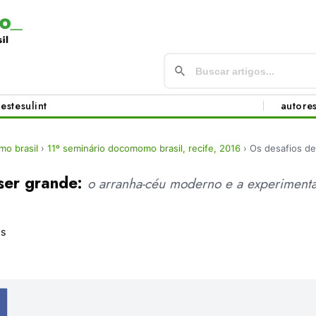
este
sul
int
autore
o brasil
›
11º seminário docomomo brasil, recife, 2016
›
Os desafios de
 ser grande:
o arranha-céu moderno e a experimenta
os