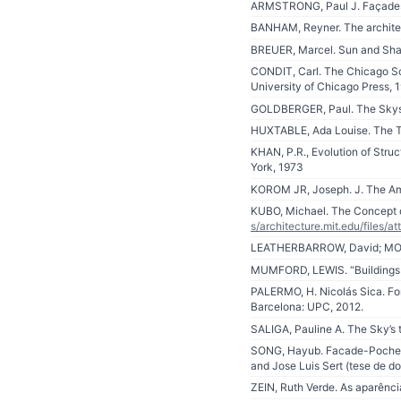
ARMSTRONG, Paul J. Façades: P
BANHAM, Reyner. The architec
BREUER, Marcel. Sun and Shado
CONDIT, Carl. The Chicago Sch
University of Chicago Press, 
GOLDBERGER, Paul. The Skyscr
HUXTABLE, Ada Louise. The Tal
KHAN, P.R., Evolution of Struc
York, 1973
KOROM JR, Joseph. J. The Ame
KUBO, Michael. The Concept o
s/architecture.mit.edu/files
LEATHERBARROW, David; MOSTA
MUMFORD, LEWIS. “Buildings a
PALERMO, H. Nicolás Sica. For
Barcelona: UPC, 2012.
SALIGA, Pauline A. The Sky’s 
SONG, Hayub. Facade-Poche: T
and Jose Luis Sert (tese de do
ZEIN, Ruth Verde. As aparênci