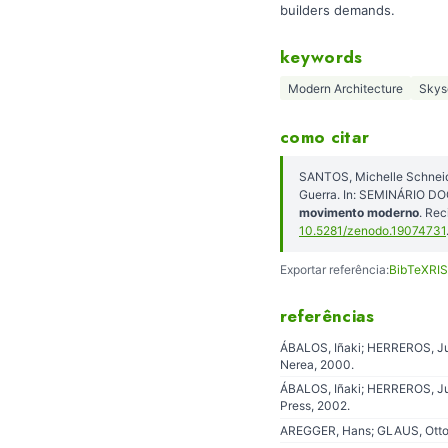
builders demands.
keywords
Modern Architecture
Skys
como citar
SANTOS, Michelle Schneide
Guerra. In: SEMINÁRIO DO
movimento moderno
. Re
10.5281/zenodo.19074731
Exportar referência:
BibTeX
RIS
referências
ÁBALOS, Iñaki; HERREROS, Jua
Nerea, 2000.
ÁBALOS, Iñaki; HERREROS, Ju
Press, 2002.
AREGGER, Hans; GLAUS, Otto. H