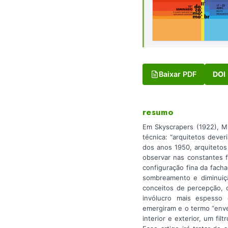
Baixar PDF
DOI
resumo
Em Skyscrapers (1922), M
técnica: “arquitetos deve
dos anos 1950, arquiteto
observar nas constantes 
configuração fina da fach
sombreamento e diminuiçã
conceitos de percepção, c
invólucro mais espesso 
emergiram e o termo “enve
interior e exterior, um fi