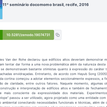
11º seminário docomomo brasil, recife, 2016
10.5281/zenodo.19074731
ies Van der Rohe declarou que edifícios altos deveriam demonstrar m
riam tentar dar forma a uma nova problemática além da natureza desta
s se demonstravam bastante otimistas quanto à expressão do caráter 
fachadas envidraçadas. Entretanto, de acordo com Hayub Song (2005),
ada cortina começou a adotar elementos seccionalmente espessos, a f
o de claridade, entre outros fatores. Naquele momento, algumas o
onstrução e interpretação de edifícios altos e também de fechament
e mais consciente da expressividade dos materiais. Experimentos
lope” passou a ser utilizado, agora projetado como uma entidade co
ltro ambiental conectando necessidades funcionais e técnicas, além de