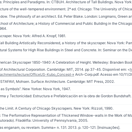
rinciples and Paradigms. In: CTBUH. Architecture of Tall Buildings. Nova York
ture of the well-tempered environment. 2ª ed. Chicago: The University of Chica
w. The philosofy of an architect. Ed. Peter Blake. London: Longmans, Green and
ool of Architecture; a History of Commercial and Public Building in the Chicag
1964.
aper. Nova York: Alfred A. Knopf, 1981.
l Building Artistically Reconsidered, a history of the skyscraper. Nova York: Pa
tural Systems for High Rise Buildings in Steel and Concrete. In: Seminar on the De
rican Skyscraper 1850-1940: A Celebration of Height. Wellesley: Branden Boo
f Architectural Corporation. Cambridge: MIT, 2014. pp 37-45. Disponível em: <
h
/attachments/lecture/OfficeUS-Kubo_Concept-
> Arch-Corp.pdf. Acesso em 10/11/2
FAVI, Mohsen. Surface Architecture. Cambridge: MIT Press, 2002.
s Symbols”. New Yorker. Nova York, 1947.
ma y Tectonicidad: Estructura e Prefabricación en la obra de Gordon Bundshaft. 
the Limit. A Century of Chicago Skyscrapers. New York: Rizzoli, 1990.
he Performative Representation of Thickened Window-walls in the Work of Mar
utorado). Filadélfia: University of Pennsylvania, 2005.
as enganam, ou revelam. Summa+ n. 131. 2013. p. 120-121. [Insinuações].