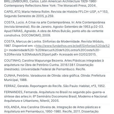
BRILLEMBOURG, Carlos. Latin American Architecture 1929-1960:
Contemporary Reflections.New York: The Monacelli Press, 2004.
CAPELATO, Maria Helena Rolim. Revista de História FFLCH-USP, n.º 153,
Segundo Semestre de 2005, p.259.
COSTA, Lucio. A Crise na arte Contemporânea. In: Arte Contemporânea
(revista bimestral). Rio de Janeiro. Agosto-Setembro de 1953.p.02-03.
Apud FARIAS, Agnaldo. A obra de Athos Bulcão, ponto alto da vertente
construtiva. DOCOMOMO, 2009.
COSTA, Marcus de Lontra. Sinfonias da Modernidade. Revista Módulo,
1987. Disponível em: <
http://www.fundathos.org.br/pdf/Sinfonias%20da%2
0
> modernidade%20-%20Marcus%20de%20Lontra%20Costa%20-
%20Revista %20Modulo%20port.pdf> Acessado em 02/02/2015.
COUTINHO, Carolina Mapurunga Bezerra. Artes Plásticas integradas à
arquitetura na Obra de Petrônio Cunha. 2016.138 f. Dissertação
(mestrado). Universidade Federal de Pernambuco. Recife.
CUNHA, Petrônio. Varadouros de Olinda: obra gráfica. Olinda: Prefeitura
Municipal, 1988.
FERRAZ, Geraldo. Reportagem do Recife. São Paulo: Habitat, nº3, 1952.
FERNANDES, Fernanda. Arquitetura no Brasil no segundo pós-guerra–a
síntese das artes.in: 6º Seminário Docomomo Brasil, Moderno e Nacional:
Arquitetura e Urbanismo, Niterói, 2005.
HOLANDA, Ana Carolina Oliveira de. Integração de Artes plásticas e
Arquitetura em Pernambuco, 1950-1980. Recife, 2011. Dissertação