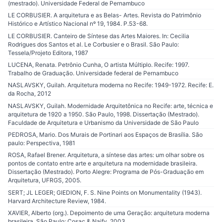
(mestrado). Universidade Federal de Pernambuco
LE CORBUSIER. A arquitetura e as Belas- Artes. Revista do Patrimônio
Histórico e Artístico Nacional nº 19, 1984. P.53-68.
LE CORBUSIER. Canteiro de Síntese das Artes Maiores. In: Cecilia
Rodrigues dos Santos et al. Le Corbusier e o Brasil. São Paulo:
Tessela/Projeto Editora, 1987
LUCENA, Renata. Petrônio Cunha, O artista Múltiplo. Recife: 1997.
Trabalho de Graduação. Universidade federal de Pernambuco
NASLAVSKY, Guilah. Arquitetura moderna no Recife: 1949-1972. Recife: E.
da Rocha, 2012
NASLAVSKY, Guilah. Modernidade Arquitetônica no Recife: arte, técnica e
arquitetura de 1920 a 1950. São Paulo, 1998. Dissertação (Mestrado).
Faculdade de Arquitetura e Urbanismo da Universidade de São Paulo
PEDROSA, Mario. Dos Murais de Portinari aos Espaços de Brasília. São
paulo: Perspectiva, 1981
ROSA, Rafael Brener. Arquitetura, a síntese das artes: um olhar sobre os
pontos de contato entre arte e arquitetura na modernidade brasileira.
Dissertação (Mestrado). Porto Alegre: Programa de Pós-Graduação em
Arquitetura, UFRGS, 2005.
SERT; JL LEGER; GIEDION, F. S. Nine Points on Monumentality (1943).
Harvard Architecture Review, 1984.
XAVIER, Alberto (org.). Depoimento de uma Geração: arquitetura moderna
brasileira. São Paulo: Cosac & Naify, 2003