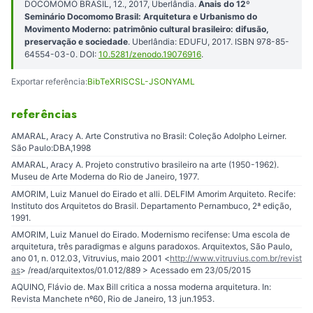
DOCOMOMO BRASIL, 12., 2017, Uberlândia.
Anais do 12º
Seminário Docomomo Brasil: Arquitetura e Urbanismo do
Movimento Moderno: patrimônio cultural brasileiro: difusão,
preservação e sociedade
. Uberlândia: EDUFU, 2017. ISBN 978-85-
64554-03-0. DOI:
10.5281/zenodo.19076916
.
Exportar referência:
BibTeX
RIS
CSL-JSON
YAML
referências
AMARAL, Aracy A. Arte Construtiva no Brasil: Coleção Adolpho Leirner.
São Paulo:DBA,1998
AMARAL, Aracy A. Projeto construtivo brasileiro na arte (1950-1962).
Museu de Arte Moderna do Rio de Janeiro, 1977.
AMORIM, Luiz Manuel do Eirado et alli. DELFIM Amorim Arquiteto. Recife:
Instituto dos Arquitetos do Brasil. Departamento Pernambuco, 2ª edição,
1991.
AMORIM, Luiz Manuel do Eirado. Modernismo recifense: Uma escola de
arquitetura, três paradigmas e alguns paradoxos. Arquitextos, São Paulo,
ano 01, n. 012.03, Vitruvius, maio 2001 <
http://www.vitruvius.com.br/revist
as
> /read/arquitextos/01.012/889 > Acessado em 23/05/2015
AQUINO, Flávio de. Max Bill critica a nossa moderna arquitetura. In:
Revista Manchete nº60, Rio de Janeiro, 13 jun.1953.