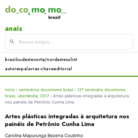
anais
brasil
sudeste
norte/nordeste
sul
int
autores
palavras-chave
editorial
início
›
seminários docomomo brasil
›
12º seminário docomomo
brasil, uberlândia, 2017
›
Artes plásticas integradas à arquitetura
nos painéis de Petrônio Cunha Lima
Artes plásticas integradas à arquitetura nos
painéis de Petrônio Cunha Lima
Carolina Mapurunga Bezerra Coutinho