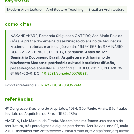
Modern Architecture
Architecture Teaching
Brazilian Architecture
como citar
NAKANDAKARE, Fernando Shigueo; MONTEIRO, Ana Maria Reis de
Góes. A prática docente na disseminação do ensino de Arquitetura
Moderna trajetórias e articulações entre 1945-1962. In: SEMINÁRIO
DOCOMOMO BRASIL, 12., 2017, Uberlândia.
Anais do 12º
Seminário Docomomo Brasil: Arquitetura e Urbanismo do
Movimento Moderno: patrimônio cultural brasileiro: difusão,
preservação e sociedade
. Uberlândia: EDUFU, 2017. ISBN 978-85-
64554-03-0. DOI:
10.5281/zenodo.19076938
.
Exportar referência:
BibTeX
RIS
CSL-JSON
YAML
referências
4º Congresso Brasileiro de Arquitetos, 1954. São Paulo. Anais. São Paulo:
Instituto de Arquitetos do Brasil, 1954. 289p
AMORIN, Luiz Manuel do Eirado. Modernismo recifense: uma escola de
arquitetura, três paradigmas e alguns paradoxos. Arquitextos. ano 01, maio
2001 Disponível em: <
http://www.vitruvius.com.br/revistas/read/arquitexto