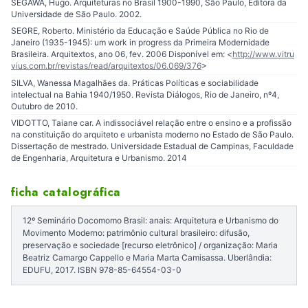
SEGAWA, Hugo. Arquiteturas no Brasil 1900-1990, São Paulo, Editora da
Universidade de São Paulo. 2002.
SEGRE, Roberto. Ministério da Educação e Saúde Pública no Rio de
Janeiro (1935-1945): um work in progress da Primeira Modernidade
Brasileira. Arquitextos, ano 06, fev. 2006 Disponível em: <
http://www.vitru
vius.com.br/revistas/read/arquitextos/06.069/376
>
SILVA, Wanessa Magalhães da. Práticas Políticas e sociabilidade
intelectual na Bahia 1940/1950. Revista Diálogos, Rio de Janeiro, nº4,
Outubro de 2010.
VIDOTTO, Taiane car. A indissociável relação entre o ensino e a profissão
na constituição do arquiteto e urbanista moderno no Estado de São Paulo.
Dissertação de mestrado. Universidade Estadual de Campinas, Faculdade
de Engenharia, Arquitetura e Urbanismo. 2014
ficha catalográfica
12º Seminário Docomomo Brasil: anais: Arquitetura e Urbanismo do
Movimento Moderno: patrimônio cultural brasileiro: difusão,
preservação e sociedade [recurso eletrônico] / organização: Maria
Beatriz Camargo Cappello e Maria Marta Camisassa. Uberlândia:
EDUFU, 2017. ISBN 978-85-64554-03-0