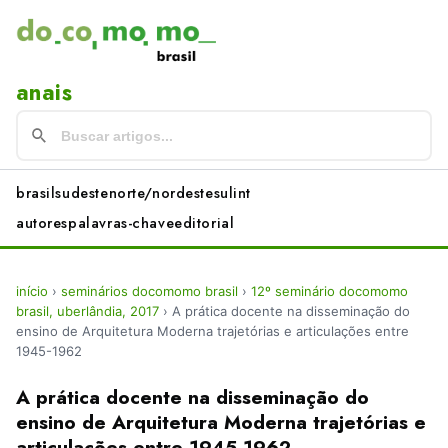
anais
brasil
sudeste
norte/nordeste
sul
int
autores
palavras-chave
editorial
início
›
seminários docomomo brasil
›
12º seminário docomomo
brasil, uberlândia, 2017
›
A prática docente na disseminação do
ensino de Arquitetura Moderna trajetórias e articulações entre
1945-1962
A prática docente na disseminação do
ensino de Arquitetura Moderna trajetórias e
articulações entre 1945-1962