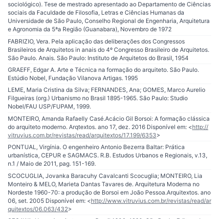
sociológico). Tese de mestrado apresentado ao Departamento de Ciências
sociais da Faculdade de Filosofia, Letras e Ciências Humanas da
Universidade de São Paulo, Conselho Regional de Engenharia, Arquitetura
e Agronomia da 5ªa Região (Guanabara), Novembro de 1972
FABRIZIO, Vera. Pela aplicação das deliberações dos Congressos
Brasileiros de Arquitetos in anais do 4º Congresso Brasileiro de Arquitetos.
São Paulo. Anais. São Paulo: Instituto de Arquitetos do Brasil, 1954
GRAEFF, Edgar A. Arte e Técnica na formação do arquiteto. São Paulo.
Estúdio Nobel, Fundação Vilanova Artigas. 1995
LEME, Maria Cristina da Silva; FERNANDES, Ana; GOMES, Marco Aurelio
Filgueiras (org.) Urbanismo no Brasil 1895-1965. São Paulo: Studio
Nobel/FAU USP/FUPAM, 1999.
MONTEIRO, Amanda Rafaelly Casé.Acácio Gil Borsoi: A formação clássica
do arquiteto moderno. Arqtextos. ano 17, dez. 2016 Disponível em: <
http://
vitruvius.com.br/revistas/read/arquitextos/17.199/6353
>
PONTUAL, Virgínia. O engenheiro Antonio Bezerra Baltar: Prática
urbanística, CEPUR e SAGMACS. R.B. Estudos Urbanos e Regionais, v.13,
n.1 / Maio de 2011, pag. 151-169.
SCOCUGLIA, Jovanka Baracuhy Cavalcanti Scocuglia; MONTEIRO, Lia
Monteiro & MELO, Marieta Dantas Tavares de. Arquitetura Moderna no
Nordeste 1960-70: a produção de Borsoi em João Pessoa.Arquitextos. ano
06, set. 2005 Disponível em: <
http://www.vitruvius.com.br/revistas/read/ar
quitextos/06.063/432
>