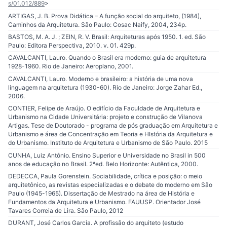
s/01.012/889
>
ARTIGAS, J. B. Prova Didática – A função social do arquiteto, (1984),
Caminhos da Arquitetura. São Paulo: Cosac Naify, 2004, 234p.
BASTOS, M. A. J. ; ZEIN, R. V. Brasil: Arquiteturas após 1950. 1. ed. São
Paulo: Editora Perspectiva, 2010. v. 01. 429p.
CAVALCANTI, Lauro. Quando o Brasil era moderno: guia de arquitetura
1928-1960. Rio de Janeiro: Aeroplano, 2001.
CAVALCANTI, Lauro. Moderno e brasileiro: a história de uma nova
linguagem na arquitetura (1930-60). Rio de Janeiro: Jorge Zahar Ed.,
2006.
CONTIER, Felipe de Araújo. O edifício da Faculdade de Arquitetura e
Urbanismo na Cidade Universitária: projeto e construção de Vilanova
Artigas. Tese de Doutorado - programa de pós graduação em Arquitetura e
Urbanismo e área de Concentração em Teoria e HIstória da Arquitetura e
do Urbanismo. Instituto de Arquitetura e Urbanismo de São Paulo. 2015
CUNHA, Luiz Antônio. Ensino Superior e Universidade no Brasil in 500
anos de educação no Brasil. 2ªed. Belo Horizonte: Autêntica, 2000.
DEDECCA, Paula Gorenstein. Sociabilidade, crítica e posição: o meio
arquitetônico, as revistas especializadas e o debate do moderno em São
Paulo (1945-1965). Dissertação de Mestrado na área de História e
Fundamentos da Arquitetura e Urbanismo. FAUUSP. Orientador José
Tavares Correia de Lira. São Paulo, 2012
DURANT, José Carlos Garcia. A profissão do arquiteto (estudo