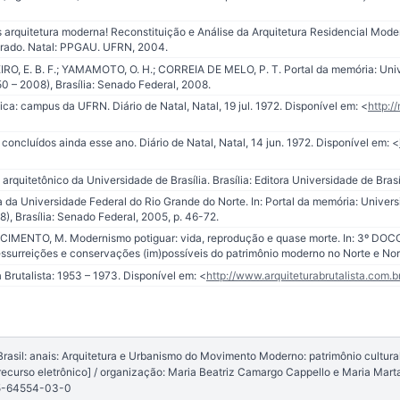
s arquitetura moderna! Reconstituição e Análise da Arquitetura Residencial Mod
trado. Natal: PPGAU. UFRN, 2004.
, E. B. F.; YAMAMOTO, O. H.; CORREIA DE MELO, P. T. Portal da memória: Univ
0 – 2008), Brasília: Senado Federal, 2008.
a: campus da UFRN. Diário de Natal, Natal, 19 jul. 1972. Disponível em: <
http:/
cluídos ainda esse ano. Diário de Natal, Natal, 14 jun. 1972. Disponível em: <
o arquitetônico da Universidade de Brasília. Brasília: Editora Universidade de Brasí
ra da Universidade Federal do Rio Grande do Norte. In: Portal da memória: Univer
), Brasília: Senado Federal, 2005, p. 46-72.
ASCIMENTO, M. Modernismo potiguar: vida, reprodução e quase morte. In: 3º D
essurreições e conservações (im)possíveis do patrimônio moderno no Norte e Nor
a Brutalista: 1953 – 1973. Disponível em: <
http://www.arquiteturabrutalista.com.b
sil: anais: Arquitetura e Urbanismo do Movimento Moderno: patrimônio cultural b
ecurso eletrônico] / organização: Maria Beatriz Camargo Cappello e Maria Mart
85-64554-03-0