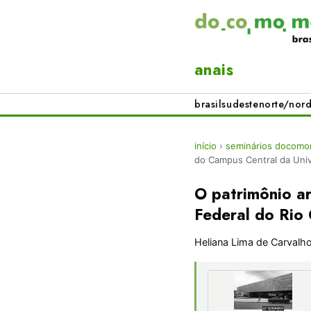
anais
brasil
sudeste
norte/nord
início
›
seminários docomom
do Campus Central da Univ
O patrimônio a
Federal do Rio
Heliana Lima de Carvalh