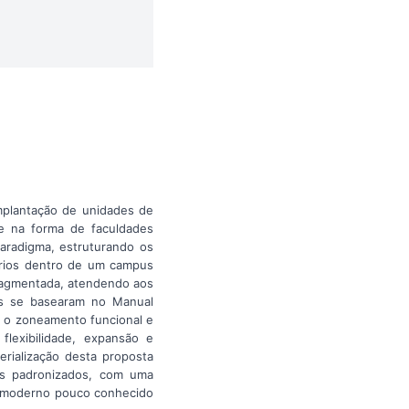
mplantação de unidades de
nte na forma de faculdades
aradigma, estruturando os
tários dentro de um campus
fragmentada, atendendo aos
ções se basearam no Manual
o o zoneamento funcional e
flexibilidade, expansão e
rialização desta proposta
os padronizados, com uma
to moderno pouco conhecido