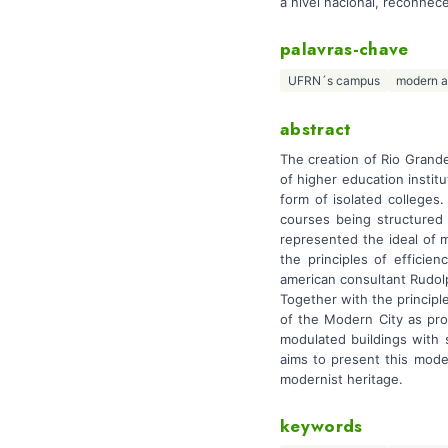
a nível nacional, reconhe
palavras-chave
UFRN´s campus
modern a
abstract
The creation of Rio Grand
of higher education institu
form of isolated colleges
courses being structured 
represented the ideal of m
the principles of efficie
american consultant Rudolp
Together with the principle
of the Modern City as pro
modulated buildings with s
aims to present this modern
modernist heritage.
keywords