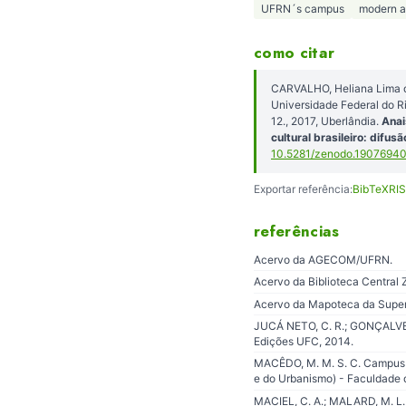
UFRN´s campus
modern a
como citar
CARVALHO, Heliana Lima d
Universidade Federal do R
12., 2017, Uberlândia.
Anai
cultural brasileiro: difu
10.5281/zenodo.1907694
Exportar referência:
BibTeX
RIS
referências
Acervo da AGECOM/UFRN.
Acervo da Biblioteca Central
Acervo da Mapoteca da Superi
JUCÁ NETO, C. R.; GONÇALVES,
Edições UFC, 2014.
MACÊDO, M. M. S. C. Campus n
e do Urbanismo) - Faculdade 
MACIEL, C. A.; MALARD, M. L. 