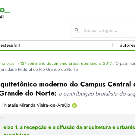
este
sul
int
autore
o brasil
›
12º seminário docomomo brasil, uberlândia, 2017
›
O patrimô
ersidade Federal do Rio Grande do Norte
rquitetônico moderno do Campus Central 
 Grande do Norte:
a contribuição brutalista do ar
o
;
Natália Miranda Vieira-de-Araújo
eixo 1. a recepção e a difusão da arquitetura e urba
brasileiros