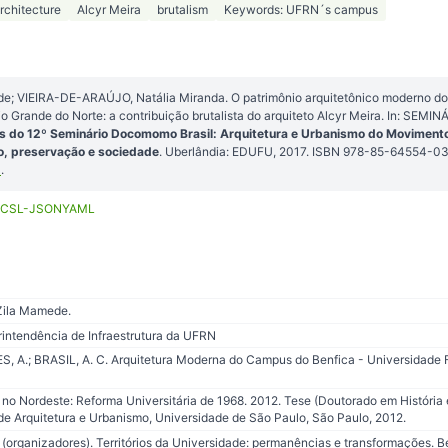
rchitecture
Alcyr Meira
brutalism
Keywords: UFRN´s campus
e; VIEIRA-DE-ARAÚJO, Natália Miranda. O patrimônio arquitetônico moderno d
io Grande do Norte: a contribuição brutalista do arquiteto Alcyr Meira. In: 
s do 12º Seminário Docomomo Brasil: Arquitetura e Urbanismo do Moviment
são, preservação e sociedade
. Uberlândia: EDUFU, 2017. ISBN 978-85-64554-03
0
.
CSL-JSON
YAML
 Zila Mamede.
ntendência de Infraestrutura da UFRN
 A.; BRASIL, A. C. Arquitetura Moderna do Campus do Benfica - Universidade F
o Nordeste: Reforma Universitária de 1968. 2012. Tese (Doutorado em História
de Arquitetura e Urbanismo, Universidade de São Paulo, São Paulo, 2012.
(organizadores). Territórios da Universidade: permanências e transformações. B