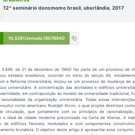
12º seminário docomomo brasil, uberlândia, 2017
10.5281/zenodo.19076940
º 3.849, de 21 de dezembro de 1960) faz parte de um processo de i
os estados brasileiros, ocorrido no início do século XX, inicialme
com a Reforma Universitária, iniciou-se um processo de mudança de p
s universitário. A concentração das atividades e edifícios universi
odernidade, em contraposição ao modelo de universidade tradicional, 
e racionalidade da organização universitária. Todas essas interven
nsultor norte-americano Rudolph Atcon, o qual propõe diretrizes com
de circulação, que juntamente com os princípios de racionalização, 
m o ideal de cidade moderna preconizado na Carta de Atenas. A mate
o de edifícios flexíveis, modulados e com componentes construtiv
amente brutalista. O objetivo deste artigo é apresentar esse conjun