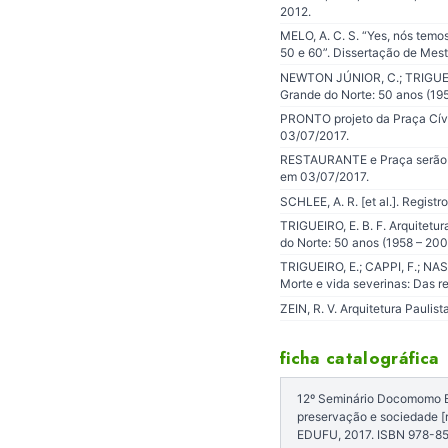
2012.
MELO, A. C. S. “Yes, nós temo
50 e 60”. Dissertação de Mes
NEWTON JÚNIOR, C.; TRIGUEIRO
Grande do Norte: 50 anos (195
PRONTO projeto da Praça Cívic
03/07/2017.
RESTAURANTE e Praça serão con
em 03/07/2017.
SCHLEE, A. R. [et al.]. Registr
TRIGUEIRO, E. B. F. Arquitetu
do Norte: 50 anos (1958 – 2008
TRIGUEIRO, E.; CAPPI, F.; N
Morte e vida severinas: Das r
ZEIN, R. V. Arquitetura Paulist
ficha catalográfica
12º Seminário Docomomo Bra
preservação e sociedade [r
EDUFU, 2017. ISBN 978-