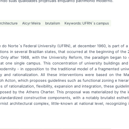
cendo suas qualidades projetuais enquanto patrimônio moderno.
rchitecture
Alcyr Meira
brutalism
Keywords: UFRN´s campus
e do Norte´s Federal University (UFRN), at december 1960, is part of a
tions in several Brazilian states, that occurred at the beginning of the 20
. Only after 1968, with the University Reform, the paradigm began to 
at one single campus. This concentration of university buildings and 
odernity - in opposition to the traditional model of a fragmented univ
ncy and rationalization. All these interventions were based on the 
h Acton, which proposes guidelines such as functional zoning e hierar
s of rationalization, flexibility, expansion and integration, these guidel
posed by the Athens Charter. This proposal was materialized by the im
tandardized constructive components, with a notably brutalist estheti
ist architectural complex, little-known at national level, recognizing i