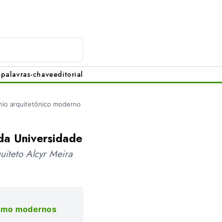
s
palavras-chave
editorial
nio arquitetônico moderno
da Universidade
quiteto Alcyr Meira
nismo modernos