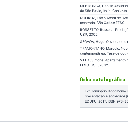
MENDONÇA, Denise Xavier de. 
de São Paulo, Itália, Conjunt
QUEIROZ, Fábio Abreu de. Apa
mestrado. São Carlos: EESC-
ROSSETTO, Rossella. Produção
USP, 2002.
SEGAWA, Hugo. Obviedade e med
TRAMONTANO, Marcelo. Novos m
contemporânea. Tese de dout
VILLA, Simone. Apartamento m
EESC–USP, 2002.
ficha catalográfica
12º Seminário Docomomo Bra
preservação e sociedade [r
EDUFU, 2017. ISBN 978-