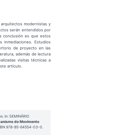
n arquitectos modernistas y
ectos serán entendidos por
La conclusión es que estos
as inmediaciones. Estudios
ertorio de proyecto en las
teratura, además de lectura
lizadas visitas técnicas a
te artículo.
os. In: SEMINÁRIO
rbanismo do Movimento
 ISBN 978-85-64554-03-0.