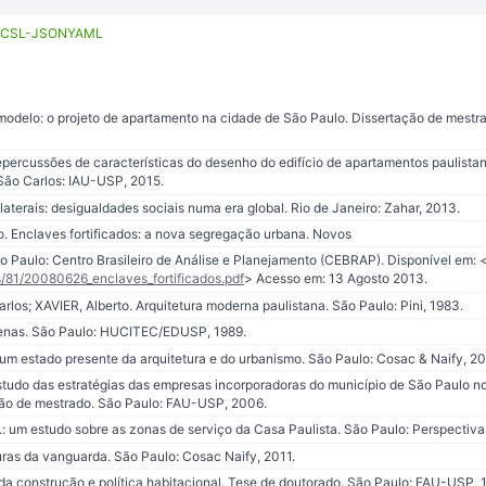
CSL-JSON
YAML
odelo: o projeto de apartamento na cidade de São Paulo. Dissertação de mestr
epercussões de características do desenho do edifício de apartamentos paulist
 São Carlos: IAU-USP, 2015.
erais: desigualdades sociais numa era global. Rio de Janeiro: Zahar, 2013.
. Enclaves fortificados: a nova segregação urbana. Novos
ão Paulo: Centro Brasileiro de Análise e Planejamento (CEBRAP). Disponível em: 
s/81/20080626_enclaves_fortificados.pdf
> Acesso em: 13 Agosto 2013.
s; XAVIER, Alberto. Arquitetura moderna paulistana. São Paulo: Pini, 1983.
enas. São Paulo: HUCITEC/EDUSP, 1989.
m estado presente da arquitetura e do urbanismo. São Paulo: Cosac & Naify, 2
Estudo das estratégias das empresas incorporadoras do município de São Paulo n
ão de mestrado. São Paulo: FAU-USP, 2006.
: um estudo sobre as zonas de serviço da Casa Paulista. São Paulo: Perspectiva
uras da vanguarda. São Paulo: Cosac Naify, 2011.
da construção e política habitacional. Tese de doutorado. São Paulo: FAU-USP, 