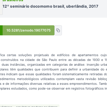
12º seminário docomomo brasil, uberlândia, 2017
10.5281/zenodo.19077075
fica certas soluções projetuais de edifícios de apartamentos cuj
construídos na cidade de São Paulo entre as décadas de 1930 e 19
 duas instâncias, organizadas em categorias de análise: inserção urb
plares têm qualidades que contribuem para definir a urbanidade do 
es indicam que essas qualidades foram sistematicamente retiradas do
dimentos metodológicos utilizados contemplam vasta revisão bibliog
ios e de informações diversas relativas a esses empreendimentos. També
mplares estudados, como pode-se observar em registros fotográficos inc