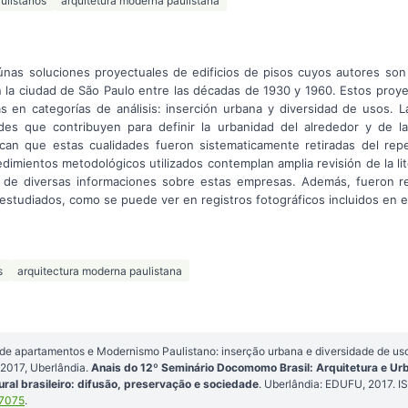
ulistanos
arquitetura moderna paulistana
lgúnas soluciones proyectuales de edificios de pisos cuyos autores so
 la ciudad de São Paulo entre las décadas de 1930 y 1960. Estos proy
as en categorías de análisis: inserción urbana y diversidad de usos. 
des que contribuyen para definir la urbanidad del alrededor y de l
can que estas cualidades fueron sistematicamente retiradas del rep
dimientos metodológicos utilizados contemplan amplia revisión de la li
y de diversas informaciones sobre estas empresas. Además, fueron rea
estudiados, como se puede ver en registros fotográficos incluidos en es
s
arquitectura moderna paulistana
os de apartamentos e Modernismo Paulistano: inserção urbana e diversidade de us
017, Uberlândia.
Anais do 12º Seminário Docomomo Brasil: Arquitetura e U
ral brasileiro: difusão, preservação e sociedade
. Uberlândia: EDUFU, 2017.
77075
.