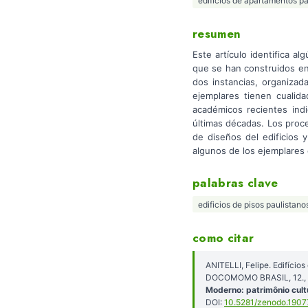
edifícios de apartamentos pa
resumen
Este artículo identifica a
que se han construidos en
dos instancias, organizad
ejemplares tienen cualida
académicos recientes indi
últimas décadas. Los proce
de diseños del edificios 
algunos de los ejemplares 
palabras clave
edificios de pisos paulistano
como citar
ANITELLI, Felipe. Edifíci
DOCOMOMO BRASIL, 12., 2
Moderno: patrimônio cultu
DOI:
10.5281/zenodo.190