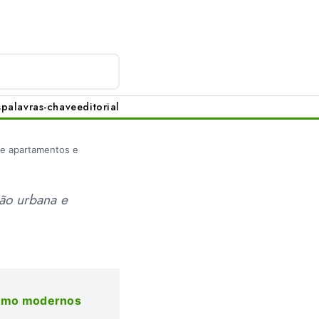
s
palavras-chave
editorial
 de apartamentos e
ção urbana e
nismo modernos