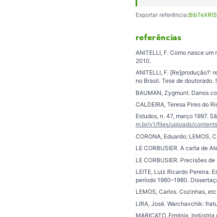
Exportar referência:
BibTeX
RIS
referências
ANITELLI, F. Como nasce um m
2010.
ANITELLI, F. [Re]produção?: r
no Brasil. Tese de doutorado.
BAUMAN, Zygmunt. Danos colat
CALDEIRA, Teresa Pires do Rio
Estudos, n. 47, março 1997. S
m.br/v1/files/uploads/content
CORONA, Eduardo; LEMOS, Carlo
LE CORBUSIER. A carta de At
LE CORBUSIER. Precisões de u
LEITE, Luiz Ricardo Pereira. 
período 1960–1980. Dissertaç
LEMOS, Carlos. Cozinhas, etc.
LIRA, José. Warchavchik: frat
MARICATO, Ermínia. Indústria 