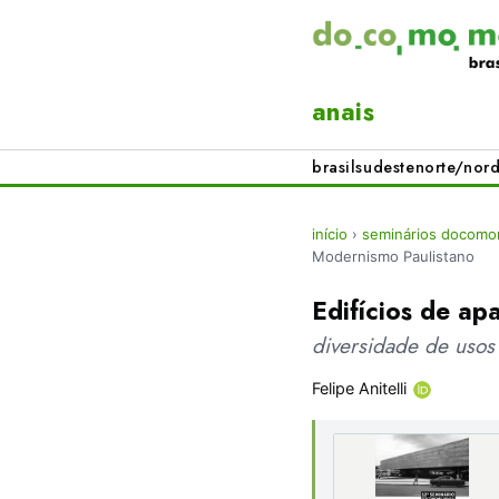
anais
brasil
sudeste
norte/nord
início
›
seminários docomom
Modernismo Paulistano
Edifícios de a
diversidade de usos
Felipe Anitelli