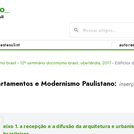
este
sul
int
autore
o brasil
›
12º seminário docomomo brasil, uberlândia, 2017
›
Edifícios
partamentos e Modernismo Paulistano:
inser
eixo 1. a recepção e a difusão da arquitetura e urba
brasileiros