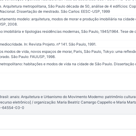
Arquitetura metropolitana, São Paulo década de 50, análise de 4 edifícios: Co
o Nacional. Dissertação de mestrado. São Carlos: EESC-USP, 1999
rtamento modelo: arquitetura, modos de morar e produção imobiliária na cidade 
USP, 2008.
 imobiliária e tipologias residências modernas, São Paulo, 1945/1964. Tese de 
iocridade. In: Revista Projeto. nº 141. São Paulo, 1991.
odos de vida, novos espaços de morar, Paris, São Paulo, Tokyo: uma reflexão
orado. São Paulo: FAUUSP, 1998.
etropolitano: habitações e modos de vida na cidade de São Paulo. Dissertação 
sil: anais: Arquitetura e Urbanismo do Movimento Moderno: patrimônio cultural b
ecurso eletrônico] / organização: Maria Beatriz Camargo Cappello e Maria Mart
85-64554-03-0