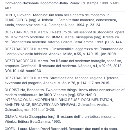
Convegno Nazionale Docomomo-Italia. Roma: Edilstampa, 1999. p.401-
407.
DENTI, Giovanni. Machine: um tema nella ricerca del moderno. In:
GUARISCO, G. (org). A-letheia - L´architettura moderna, conoscenza,
tutela, conservazione. n.4. Florença: Alinea, 1994. p. 23-24.
DEZZI BARDESCHI, Marco. Il Restauro del Weissenhof di Stoccarda, opera
del Movimento Moderno. In: GIMMA, Maria Giuseppina (org). Il restauro
dell´architettura moderna. Viterbo: Editora BetaGamma, 1993. p.135-144.
DEZZI BARDESCHI, Marco. L´insostenibile leggerezza dell´istantanea ed
il corpo vivo della fabbrica. Ananke, Milão, n.55, p. 149-151, jan.2008.
DEZZI BARDESCHI, Marco. Per il futuro del moderno: battaglie, sconfitte,
proposte. Confronti – il restauro del moderno. Nápoles, n.1, p.92-96, 2012.
DOI: 10.4481/conf030
DEZZI BARDESCHI, Marco. Stratificazione, fabbrica, ragione: l´(eterna)
avventura del progetto. Ananke, Milão, n.76, p. 114-117, set.2015.
DI CRISTINA, Benedetto. Two or three things I know about conservation of
modern architecture. In: RISO, Vicenzo (org). SEMINÁRIO
INTERNACIONAL: MODERN BUILDING REUSE: DOCUMENTATION,
MAINTENANCE, RECOVERY AND RENEWAL. Guimarães. Anais…
Guimarães, mai. 2014. p.13-28.
GIMMA, Maria Giuseppina (org). Il restauro dell´architettura moderna.
Viterbo: Editora BetaGamma, 1993.
GIOENI, Laura. Marco Dezzi Bardeschi. Restauro: due punti e da capo.