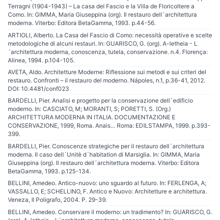
Terragni (1904-1943) – La casa del Fascio e la Villa de Floricoltere a
Como. In: GIMMA, Maria Giuseppina (org). Il restauro dell´architettura
moderna. Viterbo: Editora BetaGamma, 1993. p.44-56.
ARTIOLI, Alberto. La Casa del Fascio di Como: necessità operative e scelte
metodologiche di alcuni restauri. In: GUARISCO, G. (org). A-letheia - L
´architettura moderna, conoscenza, tutela, conservazione. n.4. Florença:
Alinea, 1994. p.104-105.
AVETA, Aldo. Architetture Moderne: Riflessione sui metodi e sui criteri del
restauro. Confronti – il restauro del moderno. Nápoles, n.1, p.36-41, 2012.
DOI: 10.4481/conf023
BARDELLI, Pier. Analisi e progetto per la conservazione dell´edificio
moderno. In: CASCIATO, M; MORANTI, S; PORETTI, S. (Org.)
ARCHITETTURA MODERNA IN ITALIA. DOCUMENTAZIONE E
CONSERVAZIONE, 1999, Roma. Anais… Roma: EDILSTAMPA, 1999. p.393-
399.
BARDELLI, Pier. Conoscenze strategiche per il restauro dell´architettura
moderna. Il caso dell´Unitè d´habitation di Marsiglia. In: GIMMA, Maria
Giuseppina (org). Il restauro dell´architettura moderna. Viterbo: Editora
BetaGamma, 1993. p.125-134.
BELLINI, Amedeo. Antico-nuovo: uno sguardo al futuro. In: FERLENGA, A;
VASSALLO, E; SCHELLINO, F. Antico e Nuovo: Architetture e architettura.
Veneza, Il Poligrafo, 2004. P. 29-39.
BELLINI, Amedeo. Conservare il moderno: un tradimento? In: GUARISCO, G.