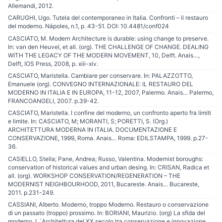
Allemandi, 2012.
CARUGHI, Ugo. Tutela del contemporaneo in Italia. Confronti – il restauro
del moderno. Nápoles, n.1, p. 43-51. DOI: 10.4481/conf024
CASCIATO, M. Modern Architecture is durable: using change to preserve.
In: van den Heuvel, et all. (org). THE CHALLENGE OF CHANGE. DEALING
WITH THE LEGACY OF THE MODERN MOVEMENT, 10, Delft. Anais…,
Delft, IOS Press, 2008, p. xiii-xiv.
CASCIATO, Maristella. Cambiare per conservare. In: PALAZZOTTO,
Emanuele (org). CONVEGNO INTERNAZIONALE: IL RESTAURO DEL
MODERNO IN ITALIA E IN EUROPA, 11-12, 2007, Palermo. Anais… Palermo,
FRANCOANGELI, 2007. p.39-42.
CASCIATO, Maristella. I confine del moderno, un confronto aperto fra limiti
e limite. In: CASCIATO, M; MORANTI, S; PORETTI, S. (Org.)
ARCHITETTURA MODERNA IN ITALIA. DOCUMENTAZIONE E
CONSERVAZIONE, 1999, Roma. Anais… Roma: EDILSTAMPA, 1999. p.27-
36.
CASIELLO, Stella; Pane, Andrea; Russo, Valentina. Modernist boroughs:
conservation of historical values and urban desing. In: CRISAN, Radica et
all. (org). WORKSHOP CONSERVATION/REGENERATION – THE
MODERNIST NEIGHBOURHOOD, 2011, Bucareste. Anais… Bucareste,
2011. p.231-249.
CASSIANI, Alberto. Moderno, troppo Moderno. Restauro o conservazione
di un passato (troppo) prossimo. In: BORIANI, Maurizio. (org) La sfida del
moderno. L´Architettura del XX secolo tra conservazione e innovazione.