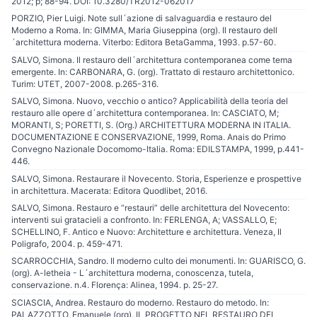
2012; p; 88-94. DOI: 10.3280/TR2012-062017
PORZIO, Pier Luigi. Note sull´azione di salvaguardia e restauro del
Moderno a Roma. In: GIMMA, Maria Giuseppina (org). Il restauro dell
´architettura moderna. Viterbo: Editora BetaGamma, 1993. p.57-60.
SALVO, Simona. Il restauro dell´architettura contemporanea come tema
emergente. In: CARBONARA, G. (org). Trattato di restauro architettonico.
Turim: UTET, 2007-2008. p.265-316.
SALVO, Simona. Nuovo, vecchio o antico? Applicabilità della teoria del
restauro alle opere d´architettura contemporanea. In: CASCIATO, M;
MORANTI, S; PORETTI, S. (Org.) ARCHITETTURA MODERNA IN ITALIA.
DOCUMENTAZIONE E CONSERVAZIONE, 1999, Roma. Anais do Primo
Convegno Nazionale Docomomo-Italia. Roma: EDILSTAMPA, 1999, p.441-
446.
SALVO, Simona. Restaurare il Novecento. Storia, Esperienze e prospettive
in architettura. Macerata: Editora Quodlibet, 2016.
SALVO, Simona. Restauro e “restauri” delle architettura del Novecento:
interventi sui gratacieli a confronto. In: FERLENGA, A; VASSALLO, E;
SCHELLINO, F. Antico e Nuovo: Architetture e architettura. Veneza, Il
Poligrafo, 2004. p. 459-471.
SCARROCCHIA, Sandro. Il moderno culto dei monumenti. In: GUARISCO, G.
(org). A-letheia - L´architettura moderna, conoscenza, tutela,
conservazione. n.4. Florença: Alinea, 1994. p. 25-27.
SCIASCIA, Andrea. Restauro do moderno. Restauro do metodo. In:
PALAZZOTTO, Emanuele (org). IL PROGETTO NEL RESTAURO DEL