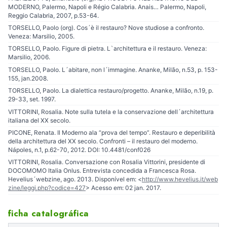
MODERNO, Palermo, Napoli e Régio Calabria. Anais… Palermo, Napoli,
Reggio Calabria, 2007, p.53-64.
TORSELLO, Paolo (org). Cos´è il restauro? Nove studiose a confronto.
Veneza: Marsilio, 2005.
TORSELLO, Paolo. Figure di pietra. L`architettura e il restauro. Veneza:
Marsilio, 2006.
TORSELLO, Paolo. L´abitare, non l´immagine. Ananke, Milão, n.53, p. 153-
155, jan.2008.
TORSELLO, Paolo. La dialettica restauro/progetto. Ananke, Milão, n.19, p.
29-33, set. 1997.
VITTORINI, Rosalia. Note sulla tutela e la conservazione dell´architettura
italiana del XX secolo.
PICONE, Renata. Il Moderno ala “prova del tempo”. Restauro e deperibilità
della architettura del XX secolo. Confronti – il restauro del moderno.
Nápoles, n.1, p.62-70, 2012. DOI: 10.4481/conf026
VITTORINI, Rosalia. Conversazione con Rosalia Vittorini, presidente di
DOCOMOMO Italia Onlus. Entrevista concedida a Francesca Rosa.
Hevelius´webzine, ago. 2013. Disponível em: <
http://www.hevelius.it/web
zine/leggi.php?codice=427
> Acesso em: 02 jan. 2017.
ficha catalográfica