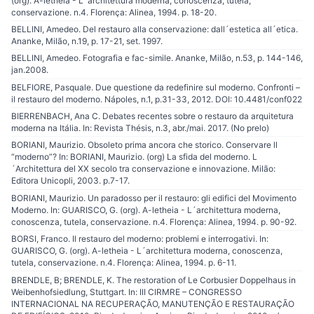
(org). A-letheia - L´architettura moderna, conoscenza, tutela,
conservazione. n.4. Florença: Alinea, 1994. p. 18-20.
BELLINI, Amedeo. Del restauro alla conservazione: dall´estetica all´etica.
Ananke, Milão, n.19, p. 17-21, set. 1997.
BELLINI, Amedeo. Fotografia e fac-simile. Ananke, Milão, n.53, p. 144-146,
jan.2008.
BELFIORE, Pasquale. Due questione da redefinire sul moderno. Confronti –
il restauro del moderno. Nápoles, n.1, p.31-33, 2012. DOI: 10.4481/conf022
BIERRENBACH, Ana C. Debates recentes sobre o restauro da arquitetura
moderna na Itália. In: Revista Thésis, n.3, abr./mai. 2017. (No prelo)
BORIANI, Maurizio. Obsoleto prima ancora che storico. Conservare ll
“moderno”? In: BORIANI, Maurizio. (org) La sfida del moderno. L
´Architettura del XX secolo tra conservazione e innovazione. Milão:
Editora Unicopli, 2003. p.7-17.
BORIANI, Maurizio. Un paradosso per il restauro: gli edifici del Movimento
Moderno. In: GUARISCO, G. (org). A-letheia - L´architettura moderna,
conoscenza, tutela, conservazione. n.4. Florença: Alinea, 1994. p. 90-92.
BORSI, Franco. Il restauro del moderno: problemi e interrogativi. In:
GUARISCO, G. (org). A-letheia - L´architettura moderna, conoscenza,
tutela, conservazione. n.4. Florença: Alinea, 1994. p. 6-11.
BRENDLE, B; BRENDLE, K. The restoration of Le Corbusier Doppelhaus in
Weibenhofsiedlung, Stuttgart. In: III CIRMRE – CONGRESSO
INTERNACIONAL NA RECUPERAÇÃO, MANUTENÇÃO E RESTAURAÇÃO