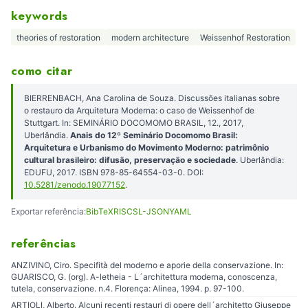
keywords
theories of restoration
modern architecture
Weissenhof Restoration
como citar
BIERRENBACH, Ana Carolina de Souza. Discussões italianas sobre
o restauro da Arquitetura Moderna: o caso de Weissenhof de
Stuttgart. In: SEMINÁRIO DOCOMOMO BRASIL, 12., 2017,
Uberlândia.
Anais do 12º Seminário Docomomo Brasil:
Arquitetura e Urbanismo do Movimento Moderno: patrimônio
cultural brasileiro: difusão, preservação e sociedade
. Uberlândia:
EDUFU, 2017. ISBN 978-85-64554-03-0. DOI:
10.5281/zenodo.19077152
.
Exportar referência:
BibTeX
RIS
CSL-JSON
YAML
referências
ANZIVINO, Ciro. Specifità del moderno e aporie della conservazione. In:
GUARISCO, G. (org). A-letheia - L´architettura moderna, conoscenza,
tutela, conservazione. n.4. Florença: Alinea, 1994. p. 97-100.
ARTIOLI, Alberto. Alcuni recenti restauri di opere dell´architetto Giuseppe