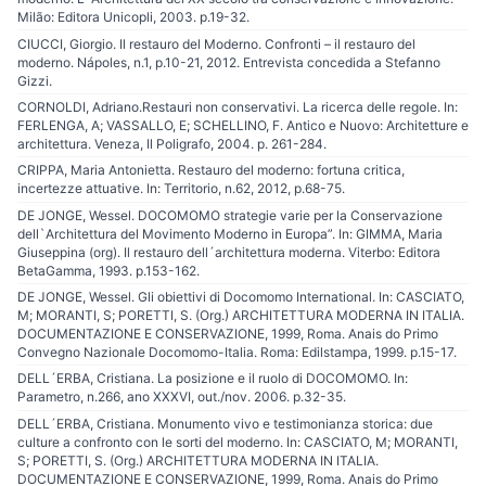
Milão: Editora Unicopli, 2003. p.19-32.
CIUCCI, Giorgio. Il restauro del Moderno. Confronti – il restauro del
moderno. Nápoles, n.1, p.10-21, 2012. Entrevista concedida a Stefanno
Gizzi.
CORNOLDI, Adriano.Restauri non conservativi. La ricerca delle regole. In:
FERLENGA, A; VASSALLO, E; SCHELLINO, F. Antico e Nuovo: Architetture e
architettura. Veneza, Il Poligrafo, 2004. p. 261-284.
CRIPPA, Maria Antonietta. Restauro del moderno: fortuna critica,
incertezze attuative. In: Territorio, n.62, 2012, p.68-75.
DE JONGE, Wessel. DOCOMOMO strategie varie per la Conservazione
dell`Architettura del Movimento Moderno in Europa”. In: GIMMA, Maria
Giuseppina (org). Il restauro dell´architettura moderna. Viterbo: Editora
BetaGamma, 1993. p.153-162.
DE JONGE, Wessel. Gli obiettivi di Docomomo International. In: CASCIATO,
M; MORANTI, S; PORETTI, S. (Org.) ARCHITETTURA MODERNA IN ITALIA.
DOCUMENTAZIONE E CONSERVAZIONE, 1999, Roma. Anais do Primo
Convegno Nazionale Docomomo-Italia. Roma: Edilstampa, 1999. p.15-17.
DELL´ERBA, Cristiana. La posizione e il ruolo di DOCOMOMO. In:
Parametro, n.266, ano XXXVI, out./nov. 2006. p.32-35.
DELL´ERBA, Cristiana. Monumento vivo e testimonianza storica: due
culture a confronto con le sorti del moderno. In: CASCIATO, M; MORANTI,
S; PORETTI, S. (Org.) ARCHITETTURA MODERNA IN ITALIA.
DOCUMENTAZIONE E CONSERVAZIONE, 1999, Roma. Anais do Primo