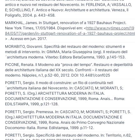
antico e nuovo nel restauro del Novecento. In: FERLENGA, A; VASSALLO,
E; SCHELLINO, F. Antico e Nuovo: Architetture e architettura. Veneza, Il
Poligrafo, 2004. p. 443-458.
MARKHAL, James. In Stuttgart, renovation of a 1927 Bauhaus Project.
New York Times, 17/05/1984. Disponível em: <
http://www.nytimes.com/19
84/05/17/garden/in-stuttgart-renovation-of-a-1927-bauhaus-project.html
> . Acesso em jun. 2017.
MORABITO, Giovanni. Specifità del restauro del moderno: strumenti e
metodi di intervento. In: GIMMA, Maria Giuseppina (org). Il restauro dell
´architettura moderna. Viterbo: Editora BetaGamma, 1993. p.145-153.
PICONE, Renata. Il Moderno ala “prova del tempo”. Restauro e deperibilità
delle architetture italiana del XX secolo. Confronti – il restauro del
moderno. Nápoles, n.1, p.52-60, 2012. DOI: 10.4481/conf025
PORETTI, Sergio. Il modo di construire: un filo di continuità nell
´architettura italiana del Novecento. In: CASCIATO, M; MORANTI, S;
PORETTI, S. (Org.) ARCHITETTURA MODERNA IN ITALIA.
DOCUMENTAZIONE E CONSERVAZIONE, 1999, Roma. Anais… Roma:
EDILSTAMPA, 1999, p.121-128.
PORETTI, Sergio. Premessa. In: CASCIATO, M; MORANTI, S; PORETTI, S.
(Org.) ARCHITETTURA MODERNA IN ITALIA. DOCUMENTAZIONE E
CONSERVAZIONE, 1999, Roma. Anais do Primo Convegno Nazionale
Docomomo-Italia. Roma: Edilstampa, 1999. p.11-12.
PORETTI, Sergio. Specificità del restauro del moderno. In: Territorio, n.62,