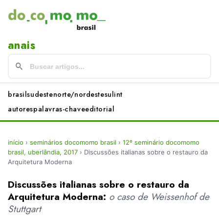
anais
brasil
sudeste
norte/nordeste
sul
int
autores
palavras-chave
editorial
início
›
seminários docomomo brasil
›
12º seminário docomomo
brasil, uberlândia, 2017
›
Discussões italianas sobre o restauro da
Arquitetura Moderna
Discussões italianas sobre o restauro da
Arquitetura Moderna:
o caso de Weissenhof de
Stuttgart