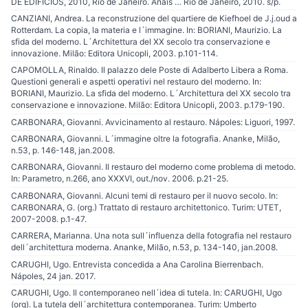
DE EDIFÍCIOS, 2010, Rio de Janeiro. Anais … Rio de Janeiro, 2010. s/p.
CANZIANI, Andrea. La reconstruzione del quartiere de Kiefhoel de J.j.oud a
Rotterdam. La copia, la materia e l´immagine. In: BORIANI, Maurizio. La
sfida del moderno. L´Architettura del XX secolo tra conservazione e
innovazione. Milão: Editora Unicopli, 2003. p.101-114.
CAPOMOLLA, Rinaldo. Il palazzo dele Poste di Adalberto Libera a Roma.
Questioni generali e aspetti operativi nel restauro del moderno. In:
BORIANI, Maurizio. La sfida del moderno. L´Architettura del XX secolo tra
conservazione e innovazione. Milão: Editora Unicopli, 2003. p.179-190.
CARBONARA, Giovanni. Avvicinamento al restauro. Nápoles: Liguori, 1997.
CARBONARA, Giovanni. L´immagine oltre la fotografia. Ananke, Milão,
n.53, p. 146-148, jan.2008.
CARBONARA, Giovanni. Il restauro del moderno come problema di metodo.
In: Parametro, n.266, ano XXXVI, out./nov. 2006. p.21-25.
CARBONARA, Giovanni. Alcuni temi di restauro per il nuovo secolo. In:
CARBONARA, G. (org.) Trattato di restauro architettonico. Turim: UTET,
2007-2008. p.1-47.
CARRERA, Marianna. Una nota sull´influenza della fotografia nel restauro
dell´architettura moderna. Ananke, Milão, n.53, p. 134-140, jan.2008.
CARUGHI, Ugo. Entrevista concedida a Ana Carolina Bierrenbach.
Nápoles, 24 jan. 2017.
CARUGHI, Ugo. Il contemporaneo nell´idea di tutela. In: CARUGHI, Ugo
(org). La tutela dell´architettura contemporanea. Turim: Umberto