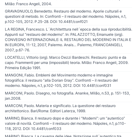
Milão: Franco Angeli, 2004.
GRAVAGNUOLO, Benedetto. Restauro del moderno. Aporie culturali e
questioni di metodo. In: Confronti – il restauro del moderno. Nápoles, n.1,
p.102-105, 2012. P.25-28. DOI: 10.4481/conf021
LA REGINA, Francesco. L´Architetttura nell´epoca della sua riproducibilità.
Appunti sul “restauro del moderno”. In: PALAZZOTTO, Emanuele (org).
CONVEGNO INTERNAZIONALE: IL RESTAURO DEL MODERNO IN ITALIA E
IN EUROPA, 11-12, 2007, Palermo. Anais… Palermo, FRANCOANGELI,
2007, p.67-76.
LOCATELLI, Vittorio (org). Marco Dezzi Bardeschi. Restauro: punto e da
capo. Frammenti per uma (impossibili) teoria. Milão: Franco Angeli, 2009.
Primeira Edição 1991.
MANGONI, Fabio. Emblemi del Movimento moderno e immagine
fotográfica: il restauro “alla Dorian Gray”. Confronti – il restauro del
moderno. Nápoles, n.1, p.102-105, 2012. DOI: 10.4481/conf031
MARCONI, Paolo. Disegno, no fotografia. Ananke, Milão, n.53, p. 151-153,
jan.2008.
MARCONI, Paolo. Materia e significato. La questione del restauro
architettonico. Bari/Roma: Editori Laterza, 1999.
MARINO, Bianca. Il restauro dopo e durante i “Moderni”: um “autentico”
valore di novità. Confronti – il restauro del moderno. Nápoles, n.1, p.110-
118, 2012. DOI: 10.4481/conf033
MARINO, Bianca. La caverna delle idee. Notazione sull´autentico tra