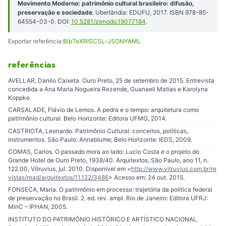
Movimento Moderno: patrimônio cultural brasileiro: difusão,
preservação e sociedade
. Uberlândia: EDUFU, 2017. ISBN 978-85-
64554-03-0. DOI:
10.5281/zenodo.19077184
.
Exportar referência:
BibTeX
RIS
CSL-JSON
YAML
referências
AVELLAR, Danilo Caixeta. Ouro Preto, 25 de setembro de 2015. Entrevista
concedida a Ana Maria Nogueira Rezende, Guanaeli Matias e Karolyna
Koppke.
CARSALADE, Flávio de Lemos. A pedra e o tempo: arquitetura como
patrimônio cultural. Belo Horizonte: Editora UFMG, 2014.
CASTRIOTA, Leonardo. Patrimônio Cultural: conceitos, políticas,
instrumentos. São Paulo: Annablume; Belo Horizonte: IEDS, 2009.
COMAS, Carlos. O passado mora ao lado: Lucio Costa e o projeto do
Grande Hotel de Ouro Preto, 1938/40. Arquitextos, São Paulo, ano 11, n.
122.00, Vitruvius, jul. 2010. Disponível em <
http://www.vitruvius.com.br/re
vistas/read/arquitextos/11.122/3486
> Acesso em: 24 out. 2015.
FONSECA, Maria. O patrimônio em processo: trajetória da política federal
de preservação no Brasil. 2. ed. rev. ampl. Rio de Janeiro: Editora UFRJ:
MinC – IPHAN, 2005.
INSTITUTO DO PATRIMÔNIO HISTÓRICO E ARTÍSTICO NACIONAL.