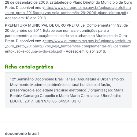
28 de dezembro de 2006. Estabelece o Plano Diretor do Município de Ouro
Preto. Disponível em: <
http://www.ouropreto.mg.gov.br/uploads/prefeitura
_ouro_preto_2015/arquivos_veja_tambem/lc-29-2006-plano-diretor.pdf
>
Acesso em: 18 abr. 2016.
PREFEITURA MUNICIPAL DE OURO PRETO. Lei Complementar nº 93, de
20 de janeiro de 2011. Estabelece normas e condições para o
parcelamento, a ocupação e o uso do solo urbano no Município de Ouro
Preto. Disponível em: <
http://www.ouropreto.mg.gov.br/uploads/prefeitura
_ouro_preto_2015/arquivos_veja_tambem/lei-complementar-93-parcelam
ento-uso-e-ocupa-o-do-solo.pdf
> Acesso em: 6 abr. 2016.
ficha catalográfica
12º Seminário Docomomo Brasil: anais: Arquitetura e Urbanismo do
Movimento Moderno: patrimônio cultural brasileiro: difusão,
preservação e sociedade [recurso eletrônico] / organização: Maria
Beatriz Camargo Cappello e Maria Marta Camisassa. Uberlândia:
EDUFU, 2017. ISBN 978-85-64554-03-0
docomomo brasil