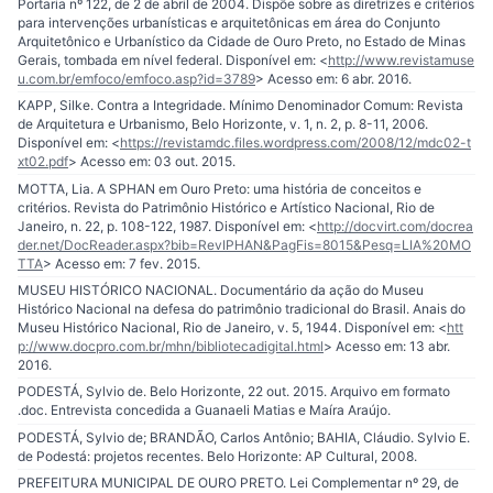
Portaria nº 122, de 2 de abril de 2004. Dispõe sobre as diretrizes e critérios
para intervenções urbanísticas e arquitetônicas em área do Conjunto
Arquitetônico e Urbanístico da Cidade de Ouro Preto, no Estado de Minas
Gerais, tombada em nível federal. Disponível em: <
http://www.revistamuse
u.com.br/emfoco/emfoco.asp?id=3789
> Acesso em: 6 abr. 2016.
KAPP, Silke. Contra a Integridade. Mínimo Denominador Comum: Revista
de Arquitetura e Urbanismo, Belo Horizonte, v. 1, n. 2, p. 8-11, 2006.
Disponível em: <
https://revistamdc.files.wordpress.com/2008/12/mdc02-t
xt02.pdf
> Acesso em: 03 out. 2015.
MOTTA, Lia. A SPHAN em Ouro Preto: uma história de conceitos e
critérios. Revista do Patrimônio Histórico e Artístico Nacional, Rio de
Janeiro, n. 22, p. 108-122, 1987. Disponível em: <
http://docvirt.com/docrea
der.net/DocReader.aspx?bib=RevIPHAN&PagFis=8015&Pesq=LIA%20MO
TTA
> Acesso em: 7 fev. 2015.
MUSEU HISTÓRICO NACIONAL. Documentário da ação do Museu
Histórico Nacional na defesa do patrimônio tradicional do Brasil. Anais do
Museu Histórico Nacional, Rio de Janeiro, v. 5, 1944. Disponível em: <
htt
p://www.docpro.com.br/mhn/bibliotecadigital.html
> Acesso em: 13 abr.
2016.
PODESTÁ, Sylvio de. Belo Horizonte, 22 out. 2015. Arquivo em formato
.doc. Entrevista concedida a Guanaeli Matias e Maíra Araújo.
PODESTÁ, Sylvio de; BRANDÃO, Carlos Antônio; BAHIA, Cláudio. Sylvio E.
de Podestá: projetos recentes. Belo Horizonte: AP Cultural, 2008.
PREFEITURA MUNICIPAL DE OURO PRETO. Lei Complementar nº 29, de