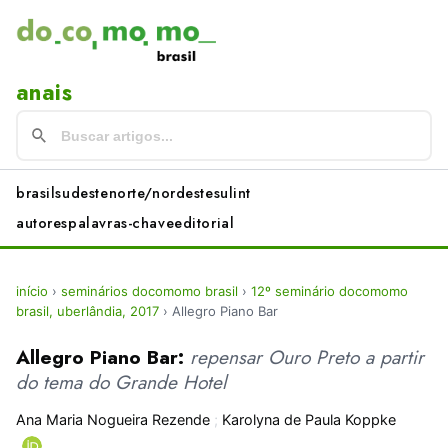
anais
brasil
sudeste
norte/nordeste
sul
int
autores
palavras-chave
editorial
início
›
seminários docomomo brasil
›
12º seminário docomomo
brasil, uberlândia, 2017
›
Allegro Piano Bar
Allegro Piano Bar:
repensar Ouro Preto a partir
do tema do Grande Hotel
Ana Maria Nogueira Rezende
;
Karolyna de Paula Koppke