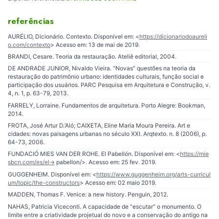
referências
AURÉLIO, Dicionário. Contexto. Disponível em: <
https://dicionariodoaureli
o.com/contexto
> Acesso em: 13 de mai de 2019.
BRANDI, Cesare. Teoria da restauração. Ateliê editorial, 2004.
DE ANDRADE JUNIOR, Nivaldo Vieira. “Novas” questões na teoria da
restauração do patrimônio urbano: identidades culturais, função social e
participação dos usuários. PARC Pesquisa em Arquitetura e Construção, v.
4, n. 1, p. 63-79, 2013.
FARRELY, Lorraine. Fundamentos de arquitetura. Porto Alegre: Bookman,
2014.
FROTA, José Artur D.‘Aló; CAIXETA, Eline Maria Moura Pereira. Art e
cidades: novas paisagens urbanas no século XXI. Arqtexto. n. 8 (2006), p.
64-73, 2006.
FUNDACIÓ MIES VAN DER ROHE. El Pabellón. Disponível em: <
https://mie
sbcn.com/es/el-
> pabellon/>. Acesso em: 25 fev. 2019.
GUGGENHEIM. Disponível em: <
https://www.guggenheim.org/arts-curricul
um/topic/the-constructors
> Acesso em: 02 maio 2019.
MADDEN, Thomas F. Venice: a new history. Penguin, 2012.
NAHAS, Patricia Viceconti. A capacidade de “escutar” o monumento. O
limite entre a criatividade projetual do novo e a conservação do antigo na