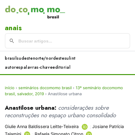
anais
brasil
sudeste
norte/nordeste
sul
int
autores
palavras-chave
editorial
início
›
seminários docomomo brasil
›
13º seminário docomomo
brasil, salvador, 2019
›
Anastilose urbana
Anastilose urbana:
considerações sobre
reconstruções no espaço urbano consolidado
Giulie Anna Baldissera Leitte-Teixeira
;
Josiane Patrícia
Talamini
;
Rafaela Simonato Citron