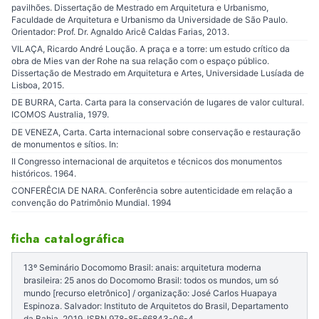
pavilhões. Dissertação de Mestrado em Arquitetura e Urbanismo,
Faculdade de Arquitetura e Urbanismo da Universidade de São Paulo.
Orientador: Prof. Dr. Agnaldo Aricê Caldas Farias, 2013.
VILAÇA, Ricardo André Loução. A praça e a torre: um estudo crítico da
obra de Mies van der Rohe na sua relação com o espaço público.
Dissertação de Mestrado em Arquitetura e Artes, Universidade Lusíada de
Lisboa, 2015.
DE BURRA, Carta. Carta para la conservación de lugares de valor cultural.
ICOMOS Australia, 1979.
DE VENEZA, Carta. Carta internacional sobre conservação e restauração
de monumentos e sítios. In:
II Congresso internacional de arquitetos e técnicos dos monumentos
históricos. 1964.
CONFERÊCIA DE NARA. Conferência sobre autenticidade em relação a
convenção do Patrimônio Mundial. 1994
ficha catalográfica
13º Seminário Docomomo Brasil: anais: arquitetura moderna
brasileira: 25 anos do Docomomo Brasil: todos os mundos, um só
mundo [recurso eletrônico] / organização: José Carlos Huapaya
Espinoza. Salvador: Instituto de Arquitetos do Brasil, Departamento
da Bahia, 2019. ISBN 978-85-66843-06-4