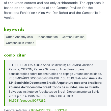
of the urban context and not only architectonic. The approach is
based on the case studies of the German Pavilion for the
Barcelona Exhibition (Mies Van Der Rohe) and the Campanile in
Venice.
keywords
Urban Anasthylosis
Reconstruction
German Pavilion
Campanile in Venice
como citar
LEITTE-TEIXEIRA, Giulie Anna Baldissera; TALAMINI, Josiane
Patrícia; CITRON, Rafaela Simonato. Anastilose urbana:
considerações sobre reconstruções no espaço urbano consolidado.
In: SEMINÁRIO DOCOMOMO BRASIL, 13., 2019, Salvador.
Anais do
13º Seminário Docomomo Brasil: Arquitetura moderna brasileira:
25 anos do Docomomo Brasil: todos os mundos, um só mundo
.
Salvador: Instituto de Arquitetos do Brasil, Departamento da Bahia,
2019. p. 1-14. ISBN 978-85-66843-06-4. DOI:
10.5281/zenodo.19077289
.
Exportar referência:
BibTeX
RIS
CSL-JSON
YAML