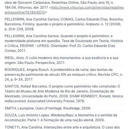
obra de Giovanni Carbonara. Resenhas Online, São Paulo, ano 16, n.
184.06, Vitruvius, abr. 2017 <
http://www.vitruvius.com.br/revistas/read/res
enhasonline/16.184/6510
>
PELLEGRINI, Ana Carolina Santos; COMAS, Carlos Eduardo Dias. Bolonha,
Barcelona, Firminy: quando o projeto é patrimônio. Arqtexto. n. 12 (2008),
p. 204-239, 2008.
PELLEGRINI, Ana Carolina Santos. Quando o projeto é patrimônio: a
modernidade póstuma em questão. Tese de Doutorado em Teoria, História
e Crítica, PROPAR - UFRGS. Orientador: Prof. Dr. Carlos Eduardo Dias
Comas, 2011.
RIEGL, Alois. O culto moderno dos monumentos: a sua essência e a sua
origem. São Paulo: Perspectiva, 2017.
RODRIGUES, Angela Rosch. A problemática da ruína: das teorias da
preservação patrimonial do século XIX ao restauro crítico. Revista CPC, n.
24, p. 9-34, 2017.
SANTOS, Rafael Barcellos. O projeto como patrimônio não construído: O
Teatro do Museu de Arte Moderna do Rio de Janeiro. Dissertação de
Mestrado, Universidade do Porto, 2009. SHAW-KENNEDY, Ronald. Venice
rediscovered. Associated University Presse, 1978.
SMITH, Laurajane. Uses of heritage. Routledge, 2006.
SOUZA, Luis Antonio Lopes. Wiederaufbau: a Alemanha e o sentido da
reconstrução. Parte 1: A formação de uma nação alemã. 2009.
TONETTI, Ana Carolina. Interseções entre arte e arquitetura. O caso dos