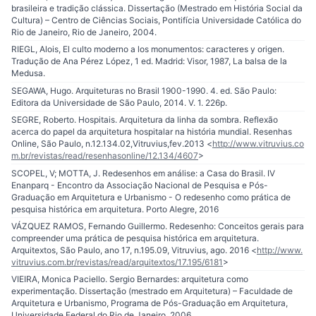
brasileira e tradição clássica. Dissertação (Mestrado em História Social da
Cultura) – Centro de Ciências Sociais, Pontifícia Universidade Católica do
Rio de Janeiro, Rio de Janeiro, 2004.
RIEGL, Alois, El culto moderno a los monumentos: caracteres y origen.
Tradução de Ana Pérez López, 1 ed. Madrid: Visor, 1987, La balsa de la
Medusa.
SEGAWA, Hugo. Arquiteturas no Brasil 1900-1990. 4. ed. São Paulo:
Editora da Universidade de São Paulo, 2014. V. 1. 226p.
SEGRE, Roberto. Hospitais. Arquitetura da linha da sombra. Reflexão
acerca do papel da arquitetura hospitalar na história mundial. Resenhas
Online, São Paulo, n.12.134.02,Vitruvius,fev.2013 <
http://www.vitruvius.co
m.br/revistas/read/resenhasonline/12.134/4607
>
SCOPEL, V; MOTTA, J. Redesenhos em análise: a Casa do Brasil. IV
Enanparq - Encontro da Associação Nacional de Pesquisa e Pós-
Graduação em Arquitetura e Urbanismo - O redesenho como prática de
pesquisa histórica em arquitetura. Porto Alegre, 2016
VÁZQUEZ RAMOS, Fernando Guillermo. Redesenho: Conceitos gerais para
compreender uma prática de pesquisa histórica em arquitetura.
Arquitextos, São Paulo, ano 17, n.195.09, Vitruvius, ago. 2016 <
http://www.
vitruvius.com.br/revistas/read/arquitextos/17.195/6181
>
VIEIRA, Monica Paciello. Sergio Bernardes: arquitetura como
experimentação. Dissertação (mestrado em Arquitetura) – Faculdade de
Arquitetura e Urbanismo, Programa de Pós-Graduação em Arquitetura,
Universidade Federal do Rio de Janeiro, 2006.