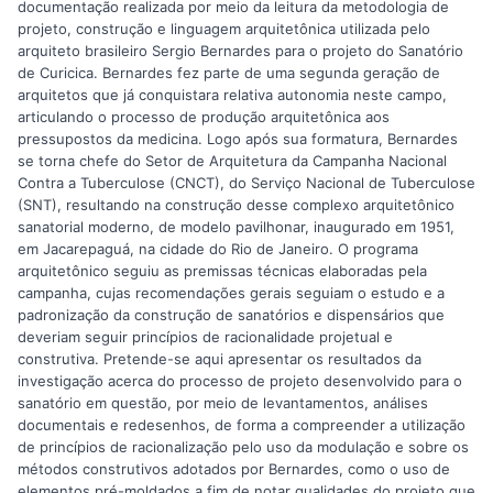
documentação realizada por meio da leitura da metodologia de
projeto, construção e linguagem arquitetônica utilizada pelo
arquiteto brasileiro Sergio Bernardes para o projeto do Sanatório
de Curicica. Bernardes fez parte de uma segunda geração de
arquitetos que já conquistara relativa autonomia neste campo,
articulando o processo de produção arquitetônica aos
pressupostos da medicina. Logo após sua formatura, Bernardes
se torna chefe do Setor de Arquitetura da Campanha Nacional
Contra a Tuberculose (CNCT), do Serviço Nacional de Tuberculose
(SNT), resultando na construção desse complexo arquitetônico
sanatorial moderno, de modelo pavilhonar, inaugurado em 1951,
em Jacarepaguá, na cidade do Rio de Janeiro. O programa
arquitetônico seguiu as premissas técnicas elaboradas pela
campanha, cujas recomendações gerais seguiam o estudo e a
padronização da construção de sanatórios e dispensários que
deveriam seguir princípios de racionalidade projetual e
construtiva. Pretende-se aqui apresentar os resultados da
investigação acerca do processo de projeto desenvolvido para o
sanatório em questão, por meio de levantamentos, análises
documentais e redesenhos, de forma a compreender a utilização
de princípios de racionalização pelo uso da modulação e sobre os
métodos construtivos adotados por Bernardes, como o uso de
elementos pré-moldados a fim de notar qualidades do projeto que