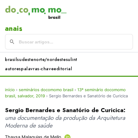
anais
brasil
sudeste
norte/nordeste
sul
int
autores
palavras-chave
editorial
início
›
seminários docomomo brasil
›
13º seminário docomomo
brasil, salvador, 2019
›
Sergio Bernardes e Sanatório de Curicica
Sergio Bernardes e Sanatório de Curicica:
uma documentação da produção da Arquitetura
Moderna de saúde
Thaysa Malaquias de Mello