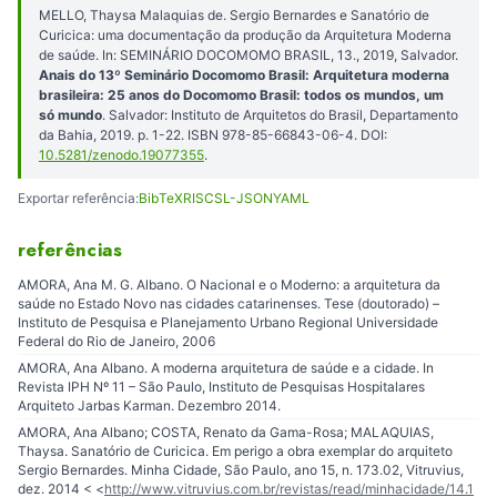
MELLO, Thaysa Malaquias de. Sergio Bernardes e Sanatório de
Curicica: uma documentação da produção da Arquitetura Moderna
de saúde. In: SEMINÁRIO DOCOMOMO BRASIL, 13., 2019, Salvador.
Anais do 13º Seminário Docomomo Brasil: Arquitetura moderna
brasileira: 25 anos do Docomomo Brasil: todos os mundos, um
só mundo
. Salvador: Instituto de Arquitetos do Brasil, Departamento
da Bahia, 2019. p. 1-22. ISBN 978-85-66843-06-4. DOI:
10.5281/zenodo.19077355
.
Exportar referência:
BibTeX
RIS
CSL-JSON
YAML
referências
AMORA, Ana M. G. Albano. O Nacional e o Moderno: a arquitetura da
saúde no Estado Novo nas cidades catarinenses. Tese (doutorado) –
Instituto de Pesquisa e Planejamento Urbano Regional Universidade
Federal do Rio de Janeiro, 2006
AMORA, Ana Albano. A moderna arquitetura de saúde e a cidade. In
Revista IPH Nº 11 – São Paulo, Instituto de Pesquisas Hospitalares
Arquiteto Jarbas Karman. Dezembro 2014.
AMORA, Ana Albano; COSTA, Renato da Gama-Rosa; MALAQUIAS,
Thaysa. Sanatório de Curicica. Em perigo a obra exemplar do arquiteto
Sergio Bernardes. Minha Cidade, São Paulo, ano 15, n. 173.02, Vitruvius,
dez. 2014 < <
http://www.vitruvius.com.br/revistas/read/minhacidade/14.1