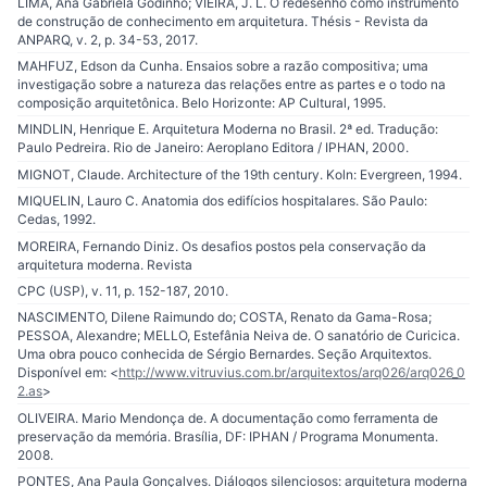
LIMA, Ana Gabriela Godinho; VIEIRA, J. L. O redesenho como instrumento
de construção de conhecimento em arquitetura. Thésis - Revista da
ANPARQ, v. 2, p. 34-53, 2017.
MAHFUZ, Edson da Cunha. Ensaios sobre a razão compositiva; uma
investigação sobre a natureza das relações entre as partes e o todo na
composição arquitetônica. Belo Horizonte: AP Cultural, 1995.
MINDLIN, Henrique E. Arquitetura Moderna no Brasil. 2ª ed. Tradução:
Paulo Pedreira. Rio de Janeiro: Aeroplano Editora / IPHAN, 2000.
MIGNOT, Claude. Architecture of the 19th century. Koln: Evergreen, 1994.
MIQUELIN, Lauro C. Anatomia dos edifícios hospitalares. São Paulo:
Cedas, 1992.
MOREIRA, Fernando Diniz. Os desafios postos pela conservação da
arquitetura moderna. Revista
CPC (USP), v. 11, p. 152-187, 2010.
NASCIMENTO, Dilene Raimundo do; COSTA, Renato da Gama-Rosa;
PESSOA, Alexandre; MELLO, Estefânia Neiva de. O sanatório de Curicica.
Uma obra pouco conhecida de Sérgio Bernardes. Seção Arquitextos.
Disponível em: <
http://www.vitruvius.com.br/arquitextos/arq026/arq026_0
2.as
>
OLIVEIRA. Mario Mendonça de. A documentação como ferramenta de
preservação da memória. Brasília, DF: IPHAN / Programa Monumenta.
2008.
PONTES, Ana Paula Gonçalves. Diálogos silenciosos: arquitetura moderna