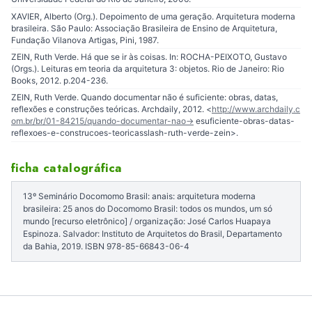
XAVIER, Alberto (Org.). Depoimento de uma geração. Arquitetura moderna
brasileira. São Paulo: Associação Brasileira de Ensino de Arquitetura,
Fundação Vilanova Artigas, Pini, 1987.
ZEIN, Ruth Verde. Há que se ir às coisas. In: ROCHA-PEIXOTO, Gustavo
(Orgs.). Leituras em teoria da arquitetura 3: objetos. Rio de Janeiro: Rio
Books, 2012. p.204-236.
ZEIN, Ruth Verde. Quando documentar não é suficiente: obras, datas,
reflexões e construções teóricas. Archdaily, 2012. <
http://www.archdaily.c
om.br/br/01-84215/quando-documentar-nao-
> esuficiente-obras-datas-
reflexoes-e-construcoes-teoricasslash-ruth-verde-zein>.
ficha catalográfica
13º Seminário Docomomo Brasil: anais: arquitetura moderna
brasileira: 25 anos do Docomomo Brasil: todos os mundos, um só
mundo [recurso eletrônico] / organização: José Carlos Huapaya
Espinoza. Salvador: Instituto de Arquitetos do Brasil, Departamento
da Bahia, 2019. ISBN 978-85-66843-06-4