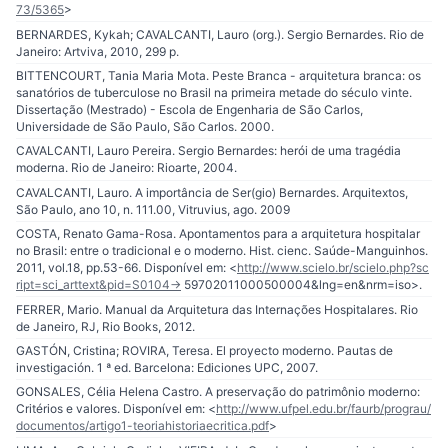
73/5365
>
BERNARDES, Kykah; CAVALCANTI, Lauro (org.). Sergio Bernardes. Rio de
Janeiro: Artviva, 2010, 299 p.
BITTENCOURT, Tania Maria Mota. Peste Branca - arquitetura branca: os
sanatórios de tuberculose no Brasil na primeira metade do século vinte.
Dissertação (Mestrado) - Escola de Engenharia de São Carlos,
Universidade de São Paulo, São Carlos. 2000.
CAVALCANTI, Lauro Pereira. Sergio Bernardes: herói de uma tragédia
moderna. Rio de Janeiro: Rioarte, 2004.
CAVALCANTI, Lauro. A importância de Ser(gio) Bernardes. Arquitextos,
São Paulo, ano 10, n. 111.00, Vitruvius, ago. 2009
COSTA, Renato Gama-Rosa. Apontamentos para a arquitetura hospitalar
no Brasil: entre o tradicional e o moderno. Hist. cienc. Saúde-Manguinhos.
2011, vol.18, pp.53-66. Disponível em: <
http://www.scielo.br/scielo.php?sc
ript=sci_arttext&pid=S0104-
> 59702011000500004&lng=en&nrm=iso>.
FERRER, Mario. Manual da Arquitetura das Internações Hospitalares. Rio
de Janeiro, RJ, Rio Books, 2012.
GASTÓN, Cristina; ROVIRA, Teresa. El proyecto moderno. Pautas de
investigación. 1 ª ed. Barcelona: Ediciones UPC, 2007.
GONSALES, Célia Helena Castro. A preservação do patrimônio moderno:
Critérios e valores. Disponível em: <
http://www.ufpel.edu.br/faurb/prograu/
documentos/artigo1-teoriahistoriaecritica.pdf
>