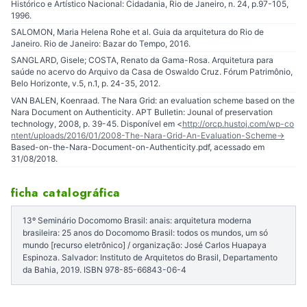
Histórico e Artístico Nacional: Cidadania, Rio de Janeiro, n. 24, p.97-105,
1996.
SALOMON, Maria Helena Rohe et al. Guia da arquitetura do Rio de
Janeiro. Rio de Janeiro: Bazar do Tempo, 2016.
SANGLARD, Gisele; COSTA, Renato da Gama-Rosa. Arquitetura para
saúde no acervo do Arquivo da Casa de Oswaldo Cruz. Fórum Patrimônio,
Belo Horizonte, v.5, n.1, p. 24-35, 2012.
VAN BALEN, Koenraad. The Nara Grid: an evaluation scheme based on the
Nara Document on Authenticity. APT Bulletin: Jounal of preservation
technology, 2008, p. 39-45. Disponível em <
http://orcp.hustoj.com/wp-co
ntent/uploads/2016/01/2008-The-Nara-Grid-An-Evaluation-Scheme-
Based-on-the-Nara-Document-on-Authenticity.pdf, acessado em
31/08/2018.
ficha catalográfica
13º Seminário Docomomo Brasil: anais: arquitetura moderna
brasileira: 25 anos do Docomomo Brasil: todos os mundos, um só
mundo [recurso eletrônico] / organização: José Carlos Huapaya
Espinoza. Salvador: Instituto de Arquitetos do Brasil, Departamento
da Bahia, 2019. ISBN 978-85-66843-06-4