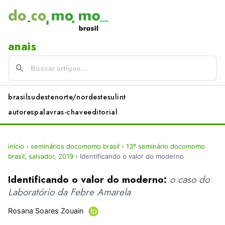
anais
brasil
sudeste
norte/nordeste
sul
int
autores
palavras-chave
editorial
início
›
seminários docomomo brasil
›
13º seminário docomomo
brasil, salvador, 2019
›
Identificando o valor do moderno
Identificando o valor do moderno:
o caso do
Laboratório da Febre Amarela
Rosana Soares Zouain