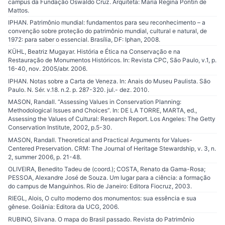
campus da Fundação Oswaldo Cruz. Arquiteta: Maria Regina Pontin de
Mattos.
IPHAN. Patrimônio mundial: fundamentos para seu reconhecimento – a
convenção sobre proteção do patrimônio mundial, cultural e natural, de
1972: para saber o essencial. Brasília, DF: Iphan, 2008.
KÜHL, Beatriz Mugayar. História e Ética na Conservação e na
Restauração de Monumentos Históricos. In: Revista CPC, São Paulo, v.1, p.
16-40, nov. 2005/abr. 2006.
IPHAN. Notas sobre a Carta de Veneza. In: Anais do Museu Paulista. São
Paulo. N. Sér. v.18. n.2. p. 287-320. jul.- dez. 2010.
MASON, Randall. “Assessing Values in Conservation Planning:
Methodological Issues and Choices”. In: DE LA TORRE, MARTA, ed.,
Assessing the Values of Cultural: Research Report. Los Angeles: The Getty
Conservation Institute, 2002, p.5-30.
MASON, Randall. Theoretical and Practical Arguments for Values-
Centered Preservation. CRM: The Journal of Heritage Stewardship, v. 3, n.
2, summer 2006, p. 21-48.
OLIVEIRA, Benedito Tadeu de (coord.); COSTA, Renato da Gama-Rosa;
PESSOA, Alexandre José de Souza. Um lugar para a ciência: a formação
do campus de Manguinhos. Rio de Janeiro: Editora Fiocruz, 2003.
RIEGL, Alois, O culto moderno dos monumentos: sua essência e sua
gênese. Goiânia: Editora da UCG, 2006.
RUBINO, Silvana. O mapa do Brasil passado. Revista do Patrimônio