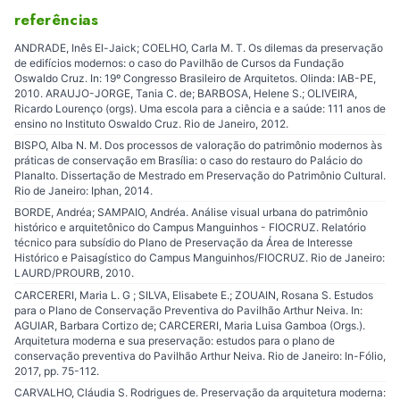
referências
ANDRADE, Inês El-Jaick; COELHO, Carla M. T. Os dilemas da preservação
de edifícios modernos: o caso do Pavilhão de Cursos da Fundação
Oswaldo Cruz. In: 19º Congresso Brasileiro de Arquitetos. Olinda: IAB-PE,
2010. ARAUJO-JORGE, Tania C. de; BARBOSA, Helene S.; OLIVEIRA,
Ricardo Lourenço (orgs). Uma escola para a ciência e a saúde: 111 anos de
ensino no Instituto Oswaldo Cruz. Rio de Janeiro, 2012.
BISPO, Alba N. M. Dos processos de valoração do patrimônio modernos às
práticas de conservação em Brasília: o caso do restauro do Palácio do
Planalto. Dissertação de Mestrado em Preservação do Patrimônio Cultural.
Rio de Janeiro: Iphan, 2014.
BORDE, Andréa; SAMPAIO, Andréa. Análise visual urbana do patrimônio
histórico e arquitetônico do Campus Manguinhos - FIOCRUZ. Relatório
técnico para subsídio do Plano de Preservação da Área de Interesse
Histórico e Paisagístico do Campus Manguinhos/FIOCRUZ. Rio de Janeiro:
LAURD/PROURB, 2010.
CARCERERI, Maria L. G ; SILVA, Elisabete E.; ZOUAIN, Rosana S. Estudos
para o Plano de Conservação Preventiva do Pavilhão Arthur Neiva. In:
AGUIAR, Barbara Cortizo de; CARCERERI, Maria Luisa Gamboa (Orgs.).
Arquitetura moderna e sua preservação: estudos para o plano de
conservação preventiva do Pavilhão Arthur Neiva. Rio de Janeiro: In-Fólio,
2017, pp. 75-112.
CARVALHO, Cláudia S. Rodrigues de. Preservação da arquitetura moderna: