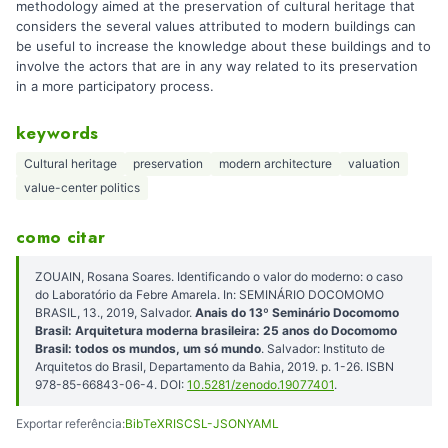
methodology aimed at the preservation of cultural heritage that
considers the several values attributed to modern buildings can
be useful to increase the knowledge about these buildings and to
involve the actors that are in any way related to its preservation
in a more participatory process.
keywords
Cultural heritage
preservation
modern architecture
valuation
value-center politics
como citar
ZOUAIN, Rosana Soares. Identificando o valor do moderno: o caso
do Laboratório da Febre Amarela. In: SEMINÁRIO DOCOMOMO
BRASIL, 13., 2019, Salvador.
Anais do 13º Seminário Docomomo
Brasil: Arquitetura moderna brasileira: 25 anos do Docomomo
Brasil: todos os mundos, um só mundo
. Salvador: Instituto de
Arquitetos do Brasil, Departamento da Bahia, 2019. p. 1-26. ISBN
978-85-66843-06-4. DOI:
10.5281/zenodo.19077401
.
Exportar referência:
BibTeX
RIS
CSL-JSON
YAML