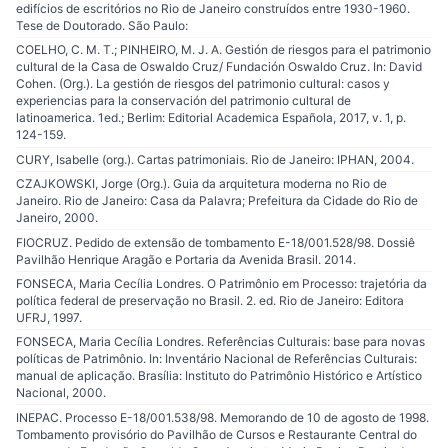
edifícios de escritórios no Rio de Janeiro construídos entre 1930-1960.
Tese de Doutorado. São Paulo:
COELHO, C. M. T.; PINHEIRO, M. J. A. Gestión de riesgos para el patrimonio
cultural de la Casa de Oswaldo Cruz/ Fundación Oswaldo Cruz. In: David
Cohen. (Org.). La gestión de riesgos del patrimonio cultural: casos y
experiencias para la conservación del patrimonio cultural de
latinoamerica. 1ed.; Berlim: Editorial Academica Española, 2017, v. 1, p.
124-159.
CURY, Isabelle (org.). Cartas patrimoniais. Rio de Janeiro: IPHAN, 2004.
CZAJKOWSKI, Jorge (Org.). Guia da arquitetura moderna no Rio de
Janeiro. Rio de Janeiro: Casa da Palavra; Prefeitura da Cidade do Rio de
Janeiro, 2000.
FIOCRUZ. Pedido de extensão de tombamento E-18/001.528/98. Dossiê
Pavilhão Henrique Aragão e Portaria da Avenida Brasil. 2014.
FONSECA, Maria Cecília Londres. O Patrimônio em Processo: trajetória da
política federal de preservação no Brasil. 2. ed. Rio de Janeiro: Editora
UFRJ, 1997.
FONSECA, Maria Cecília Londres. Referências Culturais: base para novas
políticas de Patrimônio. In: Inventário Nacional de Referências Culturais:
manual de aplicação. Brasília: Instituto do Patrimônio Histórico e Artístico
Nacional, 2000.
INEPAC. Processo E-18/001.538/98. Memorando de 10 de agosto de 1998.
Tombamento provisório do Pavilhão de Cursos e Restaurante Central do