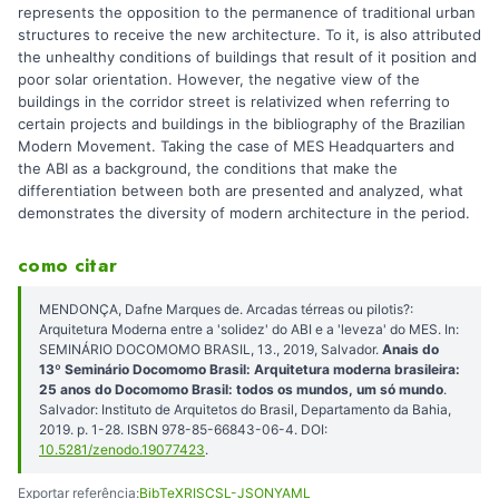
represents the opposition to the permanence of traditional urban
structures to receive the new architecture. To it, is also attributed
the unhealthy conditions of buildings that result of it position and
poor solar orientation. However, the negative view of the
buildings in the corridor street is relativized when referring to
certain projects and buildings in the bibliography of the Brazilian
Modern Movement. Taking the case of MES Headquarters and
the ABI as a background, the conditions that make the
differentiation between both are presented and analyzed, what
demonstrates the diversity of modern architecture in the period.
como citar
MENDONÇA, Dafne Marques de. Arcadas térreas ou pilotis?:
Arquitetura Moderna entre a 'solidez' do ABI e a 'leveza' do MES. In:
SEMINÁRIO DOCOMOMO BRASIL, 13., 2019, Salvador.
Anais do
13º Seminário Docomomo Brasil: Arquitetura moderna brasileira:
25 anos do Docomomo Brasil: todos os mundos, um só mundo
.
Salvador: Instituto de Arquitetos do Brasil, Departamento da Bahia,
2019. p. 1-28. ISBN 978-85-66843-06-4. DOI:
10.5281/zenodo.19077423
.
Exportar referência:
BibTeX
RIS
CSL-JSON
YAML