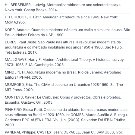
HILBERSEIMER, Ludwig. Metropolisarchitecture and selected essays.
Nova York. Gsapp Books, 2014.
HITCHCOCK, H. Latin American architecture since 1945. New York:
MoMA,1955.
KOPP, Anatole. Quando o moderno não era um estilo e sim uma causa. São
Paulo: Nobel: Editora da USP, 1990.
LORES, Raul Juste. São Paulo nas alturas: a revolução modernista da
arquitetura e do mercado imobiliário nos anos 1950 e 1960. São Paulo:
Três Estrelas, 2017.
MALLGRAVE, Harry F. Modern Architectural Theory. A historical survey
1673‐ 1968. EUA: Cambrigde, 2005.
MINDLIN, H. Arquitetura moderna no Brasil. Rio de Janeiro: Aeroplano
Editora/ IPHAN, 2000.
MUMFORD, Eric. The CIAM discourse on Urbanism 1928‐1960. S.l: The
MIT Press, 2000.
MONTEYS, Xavier. Le Corbusier. Obras y proyectos. Obras e projetos.
Espanha: Gustavo Gili, 2005.
PINHEIRO, Eloísa Petti. O desenho da cidade: formas urbanas modernas e
seus reflexos no Brasil – 1920‐1960. In: GOMES, Marco Aurélio A. F. (org.).
Cadernos PPG‐AU/FA UFBA. Vol. 1, n. (2003). Salvador: FAUFBA: Edufba,
2003.
PANERAI, Philippe; CASTEX, Jean; DEPAULE, Jean C.; SAMUELS, Ivor.