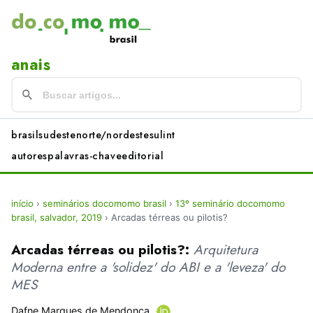
anais
brasil
sudeste
norte/nordeste
sul
int
autores
palavras-chave
editorial
início
›
seminários docomomo brasil
›
13º seminário docomomo
brasil, salvador, 2019
›
Arcadas térreas ou pilotis?
Arcadas térreas ou pilotis?:
Arquitetura
Moderna entre a 'solidez' do ABI e a 'leveza' do
MES
Dafne Marques de Mendonça