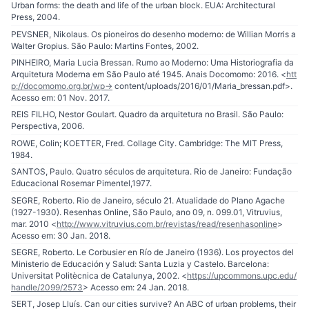
Urban forms: the death and life of the urban block. EUA: Architectural
Press, 2004.
PEVSNER, Nikolaus. Os pioneiros do desenho moderno: de Willian Morris a
Walter Gropius. São Paulo: Martins Fontes, 2002.
PINHEIRO, Maria Lucia Bressan. Rumo ao Moderno: Uma Historiografia da
Arquitetura Moderna em São Paulo até 1945. Anais Docomomo: 2016. <
htt
p://docomomo.org.br/wp-
> content/uploads/2016/01/Maria_bressan.pdf>.
Acesso em: 01 Nov. 2017.
REIS FILHO, Nestor Goulart. Quadro da arquitetura no Brasil. São Paulo:
Perspectiva, 2006.
ROWE, Colin; KOETTER, Fred. Collage City. Cambridge: The MIT Press,
1984.
SANTOS, Paulo. Quatro séculos de arquitetura. Rio de Janeiro: Fundação
Educacional Rosemar Pimentel,1977.
SEGRE, Roberto. Rio de Janeiro, século 21. Atualidade do Plano Agache
(1927-1930). Resenhas Online, São Paulo, ano 09, n. 099.01, Vitruvius,
mar. 2010 <
http://www.vitruvius.com.br/revistas/read/resenhasonline
>
Acesso em: 30 Jan. 2018.
SEGRE, Roberto. Le Corbusier en Río de Janeiro (1936). Los proyectos del
Ministerio de Educación y Salud: Santa Luzia y Castelo. Barcelona:
Universitat Politècnica de Catalunya, 2002. <
https://upcommons.upc.edu/
handle/2099/2573
> Acesso em: 24 Jan. 2018.
SERT, Josep Lluís. Can our cities survive? An ABC of urban problems, their