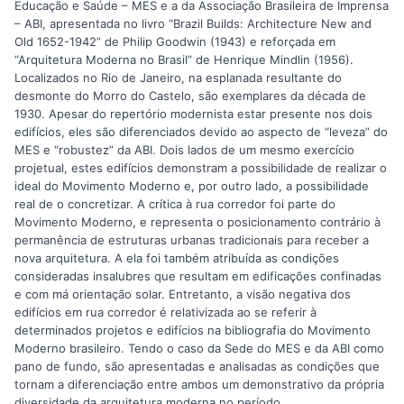
Educação e Saúde – MES e a da Associação Brasileira de Imprensa
– ABI, apresentada no livro “Brazil Builds: Architecture New and
Old 1652-1942” de Philip Goodwin (1943) e reforçada em
“Arquitetura Moderna no Brasil” de Henrique Mindlin (1956).
Localizados no Rio de Janeiro, na esplanada resultante do
desmonte do Morro do Castelo, são exemplares da década de
1930. Apesar do repertório modernista estar presente nos dois
edifícios, eles são diferenciados devido ao aspecto de “leveza” do
MES e “robustez” da ABI. Dois lados de um mesmo exercício
projetual, estes edifícios demonstram a possibilidade de realizar o
ideal do Movimento Moderno e, por outro lado, a possibilidade
real de o concretizar. A crítica à rua corredor foi parte do
Movimento Moderno, e representa o posicionamento contrário à
permanência de estruturas urbanas tradicionais para receber a
nova arquitetura. A ela foi também atribuída as condições
consideradas insalubres que resultam em edificações confinadas
e com má orientação solar. Entretanto, a visão negativa dos
edifícios em rua corredor é relativizada ao se referir à
determinados projetos e edifícios na bibliografia do Movimento
Moderno brasileiro. Tendo o caso da Sede do MES e da ABI como
pano de fundo, são apresentadas e analisadas as condições que
tornam a diferenciação entre ambos um demonstrativo da própria
diversidade da arquitetura moderna no período.