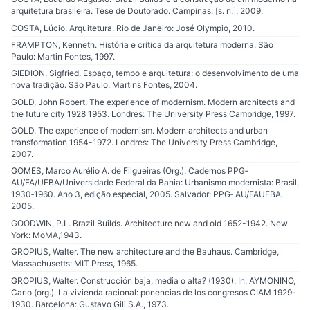
arquitetura brasileira. Tese de Doutorado. Campinas: [s. n.], 2009.
COSTA, Lúcio. Arquitetura. Rio de Janeiro: José Olympio, 2010.
FRAMPTON, Kenneth. História e crítica da arquitetura moderna. São
Paulo: Martin Fontes, 1997.
GIEDION, Sigfried. Espaço, tempo e arquitetura: o desenvolvimento de uma
nova tradição. São Paulo: Martins Fontes, 2004.
GOLD, John Robert. The experience of modernism. Modern architects and
the future city 1928 1953. Londres: The University Press Cambridge, 1997.
GOLD. The experience of modernism. Modern architects and urban
transformation 1954-1972. Londres: The University Press Cambridge,
2007.
GOMES, Marco Aurélio A. de Filgueiras (Org.). Cadernos PPG‐
AU/FA/UFBA/Universidade Federal da Bahia: Urbanismo modernista: Brasil,
1930‐1960. Ano 3, edição especial, 2005. Salvador: PPG‐ AU/FAUFBA,
2005.
GOODWIN, P.L. Brazil Builds. Architecture new and old 1652-1942. New
York: MoMA,1943.
GROPIUS, Walter. The new architecture and the Bauhaus. Cambridge,
Massachusetts: MIT Press, 1965.
GROPIUS, Walter. Construcción baja, media o alta? (1930). In: AYMONINO,
Carlo (org.). La vivienda racional: ponencias de los congresos CIAM 1929‐
1930. Barcelona: Gustavo Gili S.A., 1973.