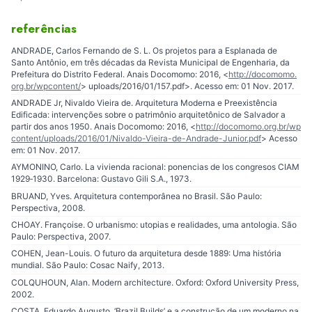
referências
ANDRADE, Carlos Fernando de S. L. Os projetos para a Esplanada de
Santo Antônio, em três décadas da Revista Municipal de Engenharia, da
Prefeitura do Distrito Federal. Anais Docomomo: 2016, <
http://docomomo.
org.br/wpcontent/
> uploads/2016/01/157.pdf>. Acesso em: 01 Nov. 2017.
ANDRADE Jr, Nivaldo Vieira de. Arquitetura Moderna e Preexistência
Edificada: intervenções sobre o patrimônio arquitetônico de Salvador a
partir dos anos 1950. Anais Docomomo: 2016, <
http://docomomo.org.br/wp
content/uploads/2016/01/Nivaldo-Vieira-de-Andrade-Junior.pdf
> Acesso
em: 01 Nov. 2017.
AYMONINO, Carlo. La vivienda racional: ponencias de los congresos CIAM
1929‐1930. Barcelona: Gustavo Gili S.A., 1973.
BRUAND, Yves. Arquitetura contemporânea no Brasil. São Paulo:
Perspectiva, 2008.
CHOAY. Françoise. O urbanismo: utopias e realidades, uma antologia. São
Paulo: Perspectiva, 2007.
COHEN, Jean-Louis. O futuro da arquitetura desde 1889: Uma história
mundial. São Paulo: Cosac Naify, 2013.
COLQUHOUN, Alan. Modern architecture. Oxford: Oxford University Press,
2002.
COSTA, Eduardo Augusto. ‘Brazil Builds’ e a construção de um moderno na