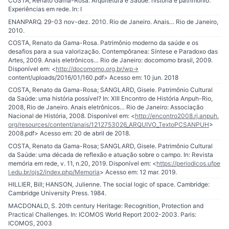
COSTA, Renato Gama-Rosa. Arquitetura e Saúde: história e patrimônio.
Experiências em rede. In: I
ENANPARQ. 29-03 nov-dez. 2010. Rio de Janeiro. Anais… Rio de Janeiro,
2010.
COSTA, Renato da Gama-Rosa. Patrimônio moderno da saúde e os
desafios para a sua valorização. Contempôranea: Síntese e Paradoxo das
Artes, 2009. Anais eletrônicos… Rio de Janeiro: docomomo brasil, 2009.
Disponível em: <
http://docomomo.org.br/wp-
content/uploads/2016/01/160.pdf> Acesso em: 10 jun. 2018
COSTA, Renato da Gama-Rosa; SANGLARD, Gisele. Patrimônio Cultural
da Saúde: uma história possível? In: XIII Encontro de História Anpuh-Rio,
2008, Rio de Janeiro. Anais eletrônicos… Rio de Janeiro: Associação
Nacional de História, 2008. Disponível em: <
http://encontro2008.rj.anpuh.
org/resources/content/anais/1212753026_ARQUIVO_TextoPCSANPUH
>
2008.pdf> Acesso em: 20 de abril de 2018.
COSTA, Renato da Gama-Rosa; SANGLARD, Gisele. Patrimônio Cultural
da Saúde: uma década de reflexão e atuação sobre o campo. In: Revista
memória em rede, v. 11, n.20, 2019. Disponível em: <
https://periodicos.ufpe
l.edu.br/ojs2/index.php/Memoria
> Acesso em: 12 mar. 2019.
HILLIER, Bill; HANSON, Julienne. The social logic of space. Cambridge:
Cambridge University Press. 1984.
MACDONALD, S. 20th century Heritage: Recognition, Protection and
Practical Challenges. In: ICOMOS World Report 2002-2003. Paris:
ICOMOS, 2003