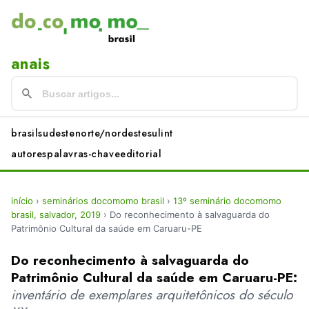
anais
brasil
sudeste
norte/nordeste
sul
int
autores
palavras-chave
editorial
início
›
seminários docomomo brasil
›
13º seminário docomomo
brasil, salvador, 2019
›
Do reconhecimento à salvaguarda do
Patrimônio Cultural da saúde em Caruaru-PE
Do reconhecimento à salvaguarda do
Patrimônio Cultural da saúde em Caruaru-PE:
inventário de exemplares arquitetônicos do século