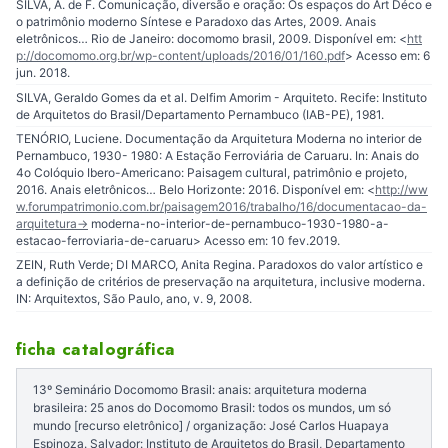
SILVA, A. de F. Comunicação, diversão e oração: Os espaços do Art Déco e
o patrimônio moderno Síntese e Paradoxo das Artes, 2009. Anais
eletrônicos… Rio de Janeiro: docomomo brasil, 2009. Disponível em: <
htt
p://docomomo.org.br/wp-content/uploads/2016/01/160.pdf
> Acesso em: 6
jun. 2018.
SILVA, Geraldo Gomes da et al. Delfim Amorim - Arquiteto. Recife: Instituto
de Arquitetos do Brasil/Departamento Pernambuco (IAB-PE), 1981.
TENÓRIO, Luciene. Documentação da Arquitetura Moderna no interior de
Pernambuco, 1930- 1980: A Estação Ferroviária de Caruaru. In: Anais do
4o Colóquio Ibero-Americano: Paisagem cultural, patrimônio e projeto,
2016. Anais eletrônicos… Belo Horizonte: 2016. Disponível em: <
http://ww
w.forumpatrimonio.com.br/paisagem2016/trabalho/16/documentacao-da-
arquitetura-
> moderna-no-interior-de-pernambuco-1930-1980-a-
estacao-ferroviaria-de-caruaru> Acesso em: 10 fev.2019.
ZEIN, Ruth Verde; DI MARCO, Anita Regina. Paradoxos do valor artístico e
a definição de critérios de preservação na arquitetura, inclusive moderna.
IN: Arquitextos, São Paulo, ano, v. 9, 2008.
ficha catalográfica
13º Seminário Docomomo Brasil: anais: arquitetura moderna
brasileira: 25 anos do Docomomo Brasil: todos os mundos, um só
mundo [recurso eletrônico] / organização: José Carlos Huapaya
Espinoza. Salvador: Instituto de Arquitetos do Brasil, Departamento