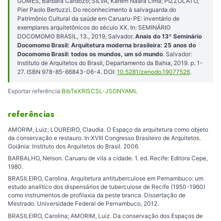
GOMES, Bárbara Cardozo; SILVA, Karem Naara Lima; PIZZOLATO,
Pier Paolo Bertuzzi. Do reconhecimento à salvaguarda do
Patrimônio Cultural da saúde em Caruaru-PE: inventário de
exemplares arquitetônicos do século XX. In: SEMINÁRIO
DOCOMOMO BRASIL, 13., 2019, Salvador.
Anais do 13º Seminário
Docomomo Brasil: Arquitetura moderna brasileira: 25 anos do
Docomomo Brasil: todos os mundos, um só mundo
. Salvador:
Instituto de Arquitetos do Brasil, Departamento da Bahia, 2019. p. 1-
27. ISBN 978-85-66843-06-4. DOI:
10.5281/zenodo.19077526
.
Exportar referência:
BibTeX
RIS
CSL-JSON
YAML
referências
AMORIM, Luiz; LOUREIRO, Claudia. O Espaço da arquitetura como objeto
da conservação e restauro. In:XVIII Congresso Brasileiro de Arquitetos.
Goiânia: Instituto dos Arquitetos do Brasil. 2006.
BARBALHO, Nelson. Caruaru de vila a cidade. 1. ed. Recife: Editora Cepe,
1980.
BRASILEIRO, Carolina. Arquitetura antituberculose em Pernambuco: um
estudo analítico dos dispensários de tuberculose de Recife (1950-1960)
como instrumentos de profilaxia da peste branca. Dissertação de
Mestrado. Universidade Federal de Pernambuco, 2012.
BRASILEIRO, Carolina; AMORIM, Luiz. Da conservação dos Espaços de