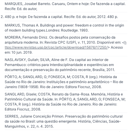
MARQUES, Josabel Barreto. Caruaru, Ontem e hoje: De fazenda a capital.
Recife: Ed. do autor,
480 p. e hoje: De fazenda a capital. Recife: Ed. do autor, 2012. 480 p.
MARKUS, Thomas A. Buildings and power: freedom e control in the origin
of modern building types.Londres: Routledge. 1993.
MOREIRA, Fernando Diniz. Os desafios postos pela conservação da
arquitetura moderna. In: Revista CPC (USP), v. 11, 2010. Disponível em: <
h
ttps://www.revistas.usp.br/cpc/article/download/15676/17250/
> Acesso
em: 10 jun. 2019.
NASLAVSKY, Guilah; SILVA, Aline de F. Da capital ao interior de
Pernambuco: critérios para Interdisciplinaridade e experiências em
documentação e preservação do patrimônio recente, Brasília, 2011.
PÔRTO, A; SANGLARD, G; FONSECA, M; COSTA, R (org.). História da
Saúde no Rio de Janeiro: Instituições e patrimônio arquitetônico – Rio de
Janeiro (1808-1958). Rio de Janeiro: Editora Fiocruz, 2008.
SANGLARD, Gisele; COSTA, Renato da Gama-Rosa. Memória, História e
Patrimônio Cultural da Saúde. In: PÔRTO, A; SANGLARD, G; FONSECA, M;
COSTA, R (org.). História da Saúde no Rio de Janeiro. Rio de Janeiro:
Editora Fiocruz, 2008.
SERRES, Juliane Conceição Primon. Preservação do patrimônio cultural
da saúde no Brasil: uma questão emergente. História, Ciências, Saúde-
Manguinhos, v. 22, n. 4. 2015.