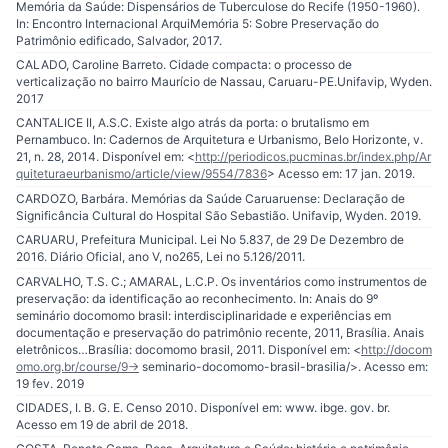
Memória da Saúde: Dispensários de Tuberculose do Recife (1950-1960).
In: Encontro Internacional ArquiMemória 5: Sobre Preservação do
Patrimônio edificado, Salvador, 2017.
CALADO, Caroline Barreto. Cidade compacta: o processo de
verticalização no bairro Maurício de Nassau, Caruaru-PE.Unifavip, Wyden.
2017
CANTALICE II, A.S.C. Existe algo atrás da porta: o brutalismo em
Pernambuco. In: Cadernos de Arquitetura e Urbanismo, Belo Horizonte, v.
21, n. 28, 2014. Disponível em: <
http://periodicos.pucminas.br/index.php/Ar
quiteturaeurbanismo/article/view/9554/7836
> Acesso em: 17 jan. 2019.
CARDOZO, Barbára. Memórias da Saúde Caruaruense: Declaração de
Significância Cultural do Hospital São Sebastião. Unifavip, Wyden. 2019.
CARUARU, Prefeitura Municipal. Lei No 5.837, de 29 De Dezembro de
2016. Diário Oficial, ano V, no265, Lei no 5.126/2011.
CARVALHO, T.S. C.; AMARAL, L.C.P. Os inventários como instrumentos de
preservação: da identificação ao reconhecimento. In: Anais do 9º
seminário docomomo brasil: interdisciplinaridade e experiências em
documentação e preservação do patrimônio recente, 2011, Brasília. Anais
eletrônicos…Brasília: docomomo brasil, 2011. Disponível em: <
http://docom
omo.org.br/course/9-
> seminario-docomomo-brasil-brasilia/>. Acesso em:
19 fev. 2019
CIDADES, I. B. G. E. Censo 2010. Disponível em: www. ibge. gov. br.
Acesso em 19 de abril de 2018.