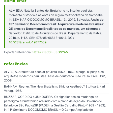
como citar
ALMEIDA, Natalia Santos de. Brutalismo no interior paulista:
momento histórico e as obras da região metropolitana de Sorocaba.
In: SEMINÁRIO DOCOMOMO BRASIL, 13., 2019, Salvador.
Anais do
13º Seminário Docomomo Brasil: Arquitetura moderna brasileira:
25 anos do Docomomo Brasil: todos os mundos, um só mundo
.
Salvador: Instituto de Arquitetos do Brasil, Departamento da Bahia,
2019. p. 1-12. ISBN 978-85-66843-06-4. DOI:
10.5281/zenodo.19077539
.
Exportar referência:
BibTeX
RIS
CSL-JSON
YAML
referências
ALVES, A. Arquitetura escolar paulista 1959 - 1962: o page, o ipesp e os
arquitetos modernos paulistas. Tese de doutorado. São Paulo: FAU-USP,
2008
BANHAM, Reyner. The New Brutalism: Ethic or Aesthetic? Stuttgart: Karl
Verlag, 1966.
BUZZAR, CORDIDO e JUNQUEIRA. Os significados da mudança de
paradigma arquitetônico advindo com o plano de ação do Governo de
Estado de São Paulo/SP (PAGE) na Gestão Carvalho Pinto (1959 - 1963).
In: 11º Seminário DOCOMOMO BRASIL - O Campo Ampliado do