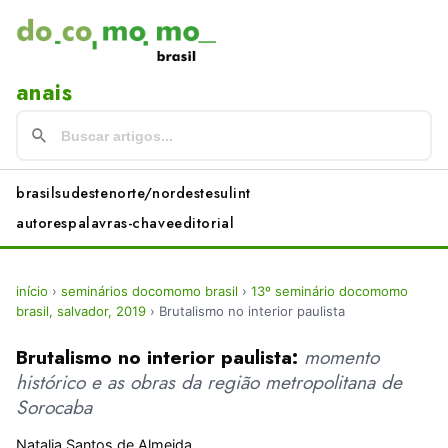
anais
brasil
sudeste
norte/nordeste
sul
int
autores
palavras-chave
editorial
início
›
seminários docomomo brasil
›
13º seminário docomomo
brasil, salvador, 2019
›
Brutalismo no interior paulista
Brutalismo no interior paulista:
momento
histórico e as obras da região metropolitana de
Sorocaba
Natalia Santos de Almeida