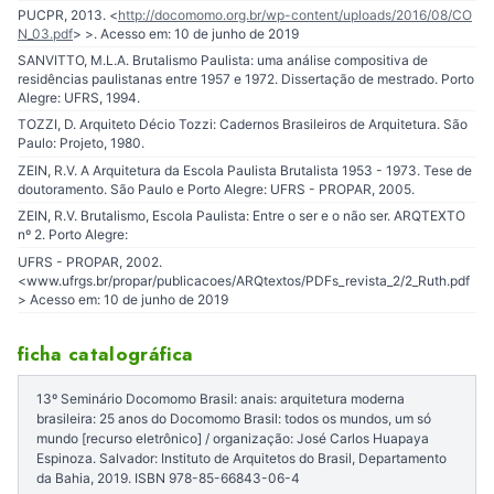
PUCPR, 2013. <
http://docomomo.org.br/wp-content/uploads/2016/08/CO
N_03.pdf
> >. Acesso em: 10 de junho de 2019
SANVITTO, M.L.A. Brutalismo Paulista: uma análise compositiva de
residências paulistanas entre 1957 e 1972. Dissertação de mestrado. Porto
Alegre: UFRS, 1994.
TOZZI, D. Arquiteto Décio Tozzi: Cadernos Brasileiros de Arquitetura. São
Paulo: Projeto, 1980.
ZEIN, R.V. A Arquitetura da Escola Paulista Brutalista 1953 - 1973. Tese de
doutoramento. São Paulo e Porto Alegre: UFRS - PROPAR, 2005.
ZEIN, R.V. Brutalismo, Escola Paulista: Entre o ser e o não ser. ARQTEXTO
nº 2. Porto Alegre:
UFRS - PROPAR, 2002.
<www.ufrgs.br/propar/publicacoes/ARQtextos/PDFs_revista_2/2_Ruth.pdf
> Acesso em: 10 de junho de 2019
ficha catalográfica
13º Seminário Docomomo Brasil: anais: arquitetura moderna
brasileira: 25 anos do Docomomo Brasil: todos os mundos, um só
mundo [recurso eletrônico] / organização: José Carlos Huapaya
Espinoza. Salvador: Instituto de Arquitetos do Brasil, Departamento
da Bahia, 2019. ISBN 978-85-66843-06-4