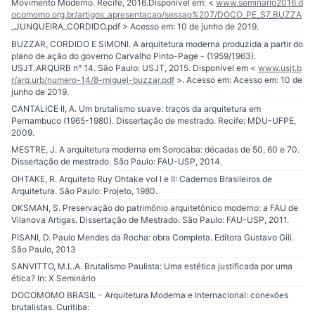
Movimento Moderno. Recife, 2016.Disponível em: <
www.seminario2016.d
ocomomo.org.br/artigos_apresentacao/sessao%207/DOCO_PE_S7_BUZZA
_JUNQUEIRA_CORDIDO.pdf > Acesso em: 10 de junho de 2019.
BUZZAR, CORDIDO E SIMONI. A arquitetura moderna produzida a partir do
plano de ação do governo Carvalho Pinto-Page - (1959/1963).
USJT.ARQURB n° 14. São Paulo: USJT, 2015. Disponível em <
www.usjt.b
r/arq.urb/numero-14/8-miguel-buzzar.pdf
>. Acesso em: Acesso em: 10 de
junho de 2019.
CANTALICE II, A. Um brutalismo suave: traços da arquitetura em
Pernambuco (1965-1980). Dissertação de mestrado. Recife: MDU-UFPE,
2009.
MESTRE, J. A arquitetura moderna em Sorocaba: décadas de 50, 60 e 70.
Dissertação de mestrado. São Paulo: FAU-USP, 2014.
OHTAKE, R. Arquiteto Ruy Ohtake vol I e II: Cadernos Brasileiros de
Arquitetura. São Paulo: Projeto, 1980.
OKSMAN, S. Preservação do patrimônio arquitetônico moderno: a FAU de
Vilanova Artigas. Dissertação de Mestrado. São Paulo: FAU-USP, 2011.
PISANI, D. Paulo Mendes da Rocha: obra Completa. Editora Gustavo Gili.
São Paulo, 2013
SANVITTO, M.L.A. Brutalismo Paulista: Uma estética justificada por uma
ética? In: X Seminário
DOCOMOMO BRASIL - Arquitetura Moderna e Internacional: conexões
brutalistas. Curitiba: