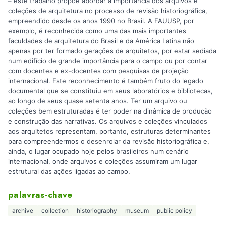
– este trabalho propõe abordar a importância dos arquivos e
coleções de arquitetura no processo de revisão historiográfica,
empreendido desde os anos 1990 no Brasil. A FAUUSP, por
exemplo, é reconhecida como uma das mais importantes
faculdades de arquitetura do Brasil e da América Latina não
apenas por ter formado gerações de arquitetos, por estar sediada
num edifício de grande importância para o campo ou por contar
com docentes e ex-docentes com pesquisas de projeção
internacional. Este reconhecimento é também fruto do legado
documental que se constituiu em seus laboratórios e bibliotecas,
ao longo de seus quase setenta anos. Ter um arquivo ou
coleções bem estruturadas é ter poder na dinâmica de produção
e construção das narrativas. Os arquivos e coleções vinculados
aos arquitetos representam, portanto, estruturas determinantes
para compreendermos o desenrolar da revisão historiográfica e,
ainda, o lugar ocupado hoje pelos brasileiros num cenário
internacional, onde arquivos e coleções assumiram um lugar
estrutural das ações ligadas ao campo.
palavras-chave
archive
collection
historiography
museum
public policy