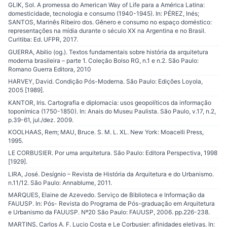
GLIK, Sol. A promessa do American Way of Life para a América Latina:
domesticidade, tecnologia e consumo (1940-1945). In: PÉREZ, Inés;
SANTOS, Marinês Ribeiro dos. Gênero e consumo no espaço doméstico:
representações na mídia durante o século XX na Argentina e no Brasil.
Curitiba: Ed. UFPR, 2017.
GUERRA, Abilio (og.). Textos fundamentais sobre história da arquitetura
moderna brasileira – parte 1. Coleção Bolso RG, n.1 e n.2. São Paulo:
Romano Guerra Editora, 2010
HARVEY, David. Condição Pós-Moderna. São Paulo: Edições Loyola,
2005 [1989].
KANTOR, Iris. Cartografia e diplomacia: usos geopolíticos da informação
toponímica (1750-1850). In: Anais do Museu Paulista. São Paulo, v.17, n.2,
p.39-61, jul./dez. 2009.
KOOLHAAS, Rem; MAU, Bruce. S. M. L. XL. New York: Moacelli Press,
1995.
LE CORBUSIER. Por uma arquitetura. São Paulo: Editora Perspectiva, 1998
[1929].
LIRA, José. Desígnio – Revista de História da Arquitetura e do Urbanismo.
n.11/12. São Paulo: Annablume, 2011.
MARQUES, Elaine de Azevedo. Serviço de Biblioteca e Informação da
FAUUSP. In: Pós- Revista do Programa de Pós-graduação em Arquitetura
e Urbanismo da FAUUSP. Nº20 São Paulo: FAUUSP, 2006. pp.226-238.
MARTINS, Carlos A. F. Lucio Costa e Le Corbusier: afinidades eletivas. In: