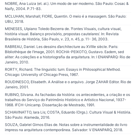
NOBRE, Ana Luiza (et. al.). Um modo de ser moderno. São Paulo: Cosac &
Naify, 2004. P.71-83.
MCLUHAN, Marshall; FIORE, Quentin. O meio é a massagem. São Paulo:
UBU, 2018.
MENESES, Ulpiano Toledo Bezerra de. ‘Fontes Visuais, cultura visual,
história visual. Balanço provisório, propostas cautelares’. In: Revista
Brasileira de História, São Paulo, v. 23, n. 45, p. 11- 36, 2003.
RABREAU, Daniel. Les dessins d’architecture au XVIIIe siècle. Paris:
Bibliothèque de l’Image, 2001. ROCHA-PEIXOTO, Gustavo. Eadem, sed
aliter: As coleções e a historiografia da arquitetura. In: I ENANPARQ: Rio de
Janeiro, 2010.
RORTY, Richard. The linguistic turn: Essays in Philosophical Method.
Chicago: University of Chicago Press, 1967.
ROUDINESCO, Elisabeth. A Análise e o arquivo. Jorge ZAHAR Editor. Rio de
Janeiro, 2001.
RUBINO, Silvana. As fachadas da história: os antecedentes, a criação e os
trabalhos do Serviço do Patrimônio Histórico e Artístico Nacional, 1937-
1968. IFCH-Unicamp. Dissertação de Mestrado, 1991.
SCHIAVINATTO, Iara Lis; COSTA, Eduardo (Orgs.). Cultura Visual & História.
São Paulo: Alameda, 2016.
SOUZA, Gabriel Girnos Elias de. Notas sobre a instrumentalidade do livro
impress na arquitetura contemporânea. Salvador: V ENANPARQ, 2018.