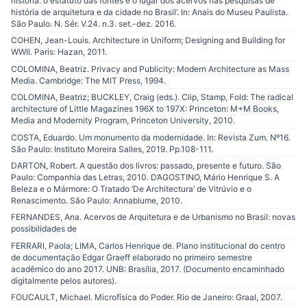
história: o estatuto das fontes e o lugar dos acervos nas pesquisas de
história de arquitetura e da cidade no Brasil’. In: Anais do Museu Paulista.
São Paulo. N. Sér. V.24. n.3. set.-dez. 2016.
COHEN, Jean-Louis. Architecture in Uniform; Designing and Building for
WWII. Paris: Hazan, 2011.
COLOMINA, Beatriz. Privacy and Publicity: Modern Architecture as Mass
Media. Cambridge: The MIT Press, 1994.
COLOMINA, Beatriz; BUCKLEY, Craig (eds.). Clip, Stamp, Fold: The radical
architecture of Little Magazines 196X to 197X: Princeton: M+M Books,
Media and Modernity Program, Princeton University, 2010.
COSTA, Eduardo. Um monumento da modernidade. In: Revista Zum. Nº16.
São Paulo: Instituto Moreira Salles, 2019. Pp.108-111.
DARTON, Robert. A questão dos livros: passado, presente e futuro. São
Paulo: Companhia das Letras, 2010. D’AGOSTINO, Mário Henrique S. A
Beleza e o Mármore: O Tratado ‘De Architectura’ de Vitrúvio e o
Renascimento. São Paulo: Annablume, 2010.
FERNANDES, Ana. Acervos de Arquitetura e de Urbanismo no Brasil: novas
possibilidades de
FERRARI, Paola; LIMA, Carlos Henrique de. Plano institucional do centro
de documentação Edgar Graeff elaborado no primeiro semestre
acadêmico do ano 2017. UNB: Brasília, 2017. (Documento encaminhado
digitalmente pelos autores).
FOUCAULT, Michael. Microfísica do Poder. Rio de Janeiro: Graal, 2007.