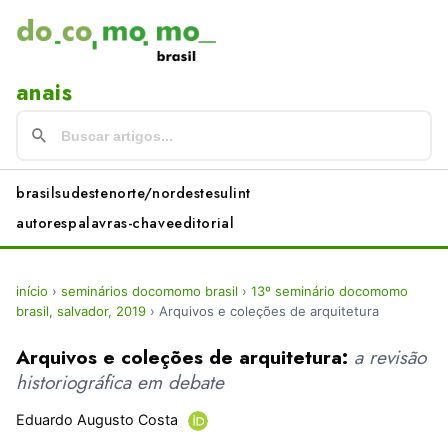
anais
brasil
sudeste
norte/nordeste
sul
int
autores
palavras-chave
editorial
início
›
seminários docomomo brasil
›
13º seminário docomomo
brasil, salvador, 2019
›
Arquivos e coleções de arquitetura
Arquivos e coleções de arquitetura:
a revisão
historiográfica em debate
Eduardo Augusto Costa