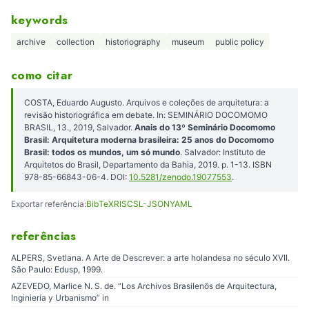
keywords
archive
collection
historiography
museum
public policy
como citar
COSTA, Eduardo Augusto. Arquivos e coleções de arquitetura: a
revisão historiográfica em debate. In: SEMINÁRIO DOCOMOMO
BRASIL, 13., 2019, Salvador.
Anais do 13º Seminário Docomomo
Brasil: Arquitetura moderna brasileira: 25 anos do Docomomo
Brasil: todos os mundos, um só mundo
. Salvador: Instituto de
Arquitetos do Brasil, Departamento da Bahia, 2019. p. 1-13. ISBN
978-85-66843-06-4. DOI:
10.5281/zenodo.19077553
.
Exportar referência:
BibTeX
RIS
CSL-JSON
YAML
referências
ALPERS, Svetlana. A Arte de Descrever: a arte holandesa no século XVII.
São Paulo: Edusp, 1999.
AZEVEDO, Marlice N. S. de. “Los Archivos Brasilenõs de Arquitectura,
Inginiería y Urbanismo” in