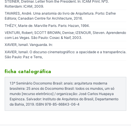
STEINER, Dietmar. Letter from the President. In: ICAM Print. Nº3.
Rotterdam: ICAM, 2009.
TAVARES, André. Uma anatomia do livro de Arquitetura. Porto: Dafne
Editora; Canadian Centre for Architecture, 2016.
THÉZY, Marie de. Marville Paris. Paris: Hazan, 1994.
VENTURI, Robert; SCOTT BROWN, Denise; IZENOUR, Steven. Aprendendo
com Las Vegas. São Paulo: Cosac & Naif, 2003.
XAVIER, Ismail. Vanguarda. In:
XAVIER, Ismail. O discurso cinematográfico: a opacidade e a transparência.
São Paulo: Paz e Terra,
ficha catalográfica
13º Seminário Docomomo Brasil: anais: arquitetura moderna
brasileira: 25 anos do Docomomo Brasil: todos os mundos, um só
mundo [recurso eletrônico] / organização: José Carlos Huapaya
Espinoza. Salvador: Instituto de Arquitetos do Brasil, Departamento
da Bahia, 2019. ISBN 978-85-66843-06-4