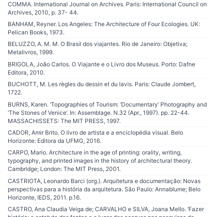
COMMA. International Journal on Archives. Paris: International Council on
Archives, 2010, p. 37- 44.
BANHAM, Reyner. Los Angeles: The Architecture of Four Ecologies. UK:
Pelican Books, 1973.
BELUZZO, A. M. M. O Brasil dos viajantes. Rio de Janeiro: Objetiva;
Metalivros, 1999.
BRIGOLA, João Carlos. O Viajante e o Livro dos Museus. Porto: Dafne
Editora, 2010.
BUCHOTT, M. Les règles du dessin et du lavis. Paris: Claude Jombert,
1722.
BURNS, Karen. ‘Topographies of Tourism: ‘Documentary’ Photography and
‘The Stones of Venice’. In: Assemblage. N.32 (Apr., 1997). pp. 22-44.
MASSACHISSETS: The MIT PRESS, 1997.
CADOR, Amir Brito. O livro de artista e a enciclopédia visual. Belo
Horizonte: Editora da UFMG, 2016.
CARPO, Mario. Architecture in the age of printing: orality, writing,
typography, and printed images in the history of architectural theory.
Cambridge; London: The MIT Press, 2001.
CASTRIOTA, Leonardo Barci (org.). Arquitetura e documentação: Novas
perspectivas para a história da arquitetura. São Paulo: Annablume; Belo
Horizonte, IEDS, 2011. p.16.
CASTRO, Ana Claudia Veiga de; CARVALHO e SILVA, Joana Mello. ‘Fazer