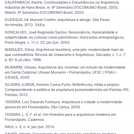
DAUFENBACH, Karine. Continuidades e Dissonâncias na Arquitetura
Industrial de Hans Broos. In: 6º Seminário DOCOMOMO Brasil, 2005,
Niterói. 6º Seminário DOCOMOMO Brasil, 2005.
DUDEQUE, Irã. Manoel Coelho: arquitetura e design. São Paulo:
Archimidia, 2013. 348 p.
GONÇALVES, José Reginaldo Santos. Ressonância, materialidade e
subjetividade: as culturas como patrimônios. Horizontes antropológicos,
Porto Alegre, v. 11, n. 23, jan./jun. 2005.
MARQUES, Sônia. Arquitetura brasileira, uma pós-modernidade mais do
que contraditória. Revista de Urbanismo e Arquitetura, Salvador, v. 1, n. 7,
p. 82-9, jul./dez. 1999.
MUNARIM, Ulisses. Arquitetura dos cinemas: um estudo da modernidade
em Santa Catarina/ Ulisses Munarim – Florianópolis, UFSC / PGAU –
CIDADE, 2009.
SILVEIRA JUNIOR, Antonio Carlos Porto. Referências, mídia e projeto:
Compreendendo a estética da arquitetura protomodernista em Pelotas-RS;
Pelotas, 2012.
TEIXEIRA, Luiz Eduardo Fontoura. Arquitetura e cidade: a modernidade
(possível) em Florianópolis; São Carlos, 2009.
TEIXEIRA, L. E. F. et al. Um itinerário para a arquitetura moderna em
Florianópolis. Cadernos
NAUI, v. 3, n. 4, jan./jun. 2014.
XAVIER, Alberto. Depoimento de uma geração: arquitetura moderna