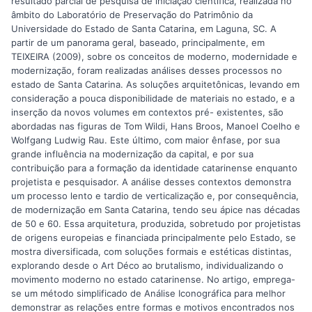
resultado parcial de pesquisa de iniciação científica, realizada no
âmbito do Laboratório de Preservação do Patrimônio da
Universidade do Estado de Santa Catarina, em Laguna, SC. A
partir de um panorama geral, baseado, principalmente, em
TEIXEIRA (2009), sobre os conceitos de moderno, modernidade e
modernização, foram realizadas análises desses processos no
estado de Santa Catarina. As soluções arquitetônicas, levando em
consideração a pouca disponibilidade de materiais no estado, e a
inserção da novos volumes em contextos pré- existentes, são
abordadas nas figuras de Tom Wildi, Hans Broos, Manoel Coelho e
Wolfgang Ludwig Rau. Este último, com maior ênfase, por sua
grande influência na modernização da capital, e por sua
contribuição para a formação da identidade catarinense enquanto
projetista e pesquisador. A análise desses contextos demonstra
um processo lento e tardio de verticalização e, por consequência,
de modernização em Santa Catarina, tendo seu ápice nas décadas
de 50 e 60. Essa arquitetura, produzida, sobretudo por projetistas
de origens europeias e financiada principalmente pelo Estado, se
mostra diversificada, com soluções formais e estéticas distintas,
explorando desde o Art Déco ao brutalismo, individualizando o
movimento moderno no estado catarinense. No artigo, emprega-
se um método simplificado de Análise Iconográfica para melhor
demonstrar as relações entre formas e motivos encontrados nos