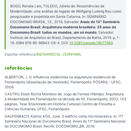
BOGO, Renata Lais; TOLEDO, Julieta de. Ressonâncias da
Modernidade: uma análise do legado de Wolfgang Ludwig Rau como
pesquisador e projetista em Santa Catarina. In: SEMINÁRIO
DOCOMOMO BRASIL, 13., 2019, Salvador.
Anais do 13º Seminário
Docomomo Brasil: Arquitetura moderna brasileira: 25 anos do
Docomomo Brasil: todos os mundos, um só mundo
. Salvador:
Instituto de Arquitetos do Brasil, Departamento da Bahia, 2019. p. 1-
19. ISBN 978-85-66843-06-4. DOI:
10.5281/zenodo.19077563
.
Exportar referência:
BibTeX
RIS
CSL-JSON
YAML
referências
ALBERTON, J. O. Influência modernista na arquitetura residencial de
Florianópolis [dissertação de mestrado]. Florianópolis: PÓSARQ – UFSC,
2006.
CASTRO, Eloah Rocha Monteiro de. Jogo de Formas Híbridas. Arquitetura
e Modernidade em Florianópolis na década de 50. Florianópolis, 2002, 143
páginas. Tese (Doutorado em História Cultural) Centro de Filosofía e
Ciências Humanas, UFSC, Florianópolis.
DAUFENBACH, Karine; KÓS, José. O edifício como micronarrativa. In: 11º
Seminário Nacional do Docomomo Brasil. Anais do 11º Seminário Nacional
do DOCOMOMO Brasil. Recife: DOCOMOMO_BR, 2016.