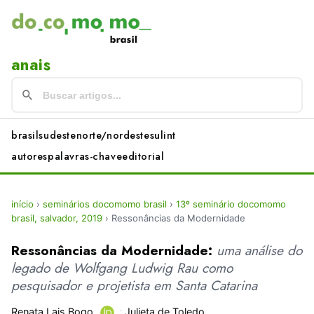
anais
brasil
sudeste
norte/nordeste
sul
int
autores
palavras-chave
editorial
início
›
seminários docomomo brasil
›
13º seminário docomomo
brasil, salvador, 2019
›
Ressonâncias da Modernidade
Ressonâncias da Modernidade:
uma análise do
legado de Wolfgang Ludwig Rau como
pesquisador e projetista em Santa Catarina
Renata Lais Bogo
;
Julieta de Toledo