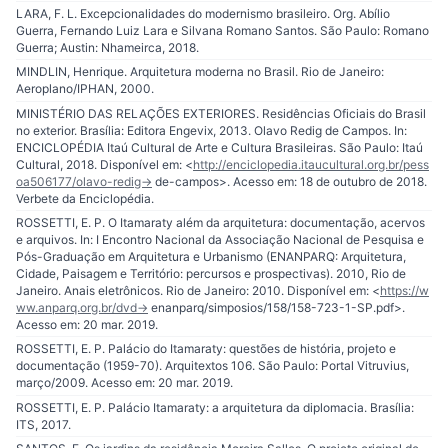
LARA, F. L. Excepcionalidades do modernismo brasileiro. Org. Abílio
Guerra, Fernando Luiz Lara e Silvana Romano Santos. São Paulo: Romano
Guerra; Austin: Nhameirca, 2018.
MINDLIN, Henrique. Arquitetura moderna no Brasil. Rio de Janeiro:
Aeroplano/IPHAN, 2000.
MINISTÉRIO DAS RELAÇÕES EXTERIORES. Residências Oficiais do Brasil
no exterior. Brasília: Editora Engevix, 2013. Olavo Redig de Campos. In:
ENCICLOPÉDIA Itaú Cultural de Arte e Cultura Brasileiras. São Paulo: Itaú
Cultural, 2018. Disponível em: <
http://enciclopedia.itaucultural.org.br/pess
oa506177/olavo-redig-
> de-campos>. Acesso em: 18 de outubro de 2018.
Verbete da Enciclopédia.
ROSSETTI, E. P. O Itamaraty além da arquitetura: documentação, acervos
e arquivos. In: I Encontro Nacional da Associação Nacional de Pesquisa e
Pós-Graduação em Arquitetura e Urbanismo (ENANPARQ: Arquitetura,
Cidade, Paisagem e Território: percursos e prospectivas). 2010, Rio de
Janeiro. Anais eletrônicos. Rio de Janeiro: 2010. Disponível em: <
https://w
ww.anparq.org.br/dvd-
> enanparq/simposios/158/158-723-1-SP.pdf>.
Acesso em: 20 mar. 2019.
ROSSETTI, E. P. Palácio do Itamaraty: questões de história, projeto e
documentação (1959-70). Arquitextos 106. São Paulo: Portal Vitruvius,
março/2009. Acesso em: 20 mar. 2019.
ROSSETTI, E. P. Palácio Itamaraty: a arquitetura da diplomacia. Brasília:
ITS, 2017.