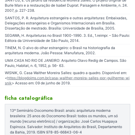
SANTOS, E. Os jardins da residência Moreira Salles. O projeto original de
Burle Marx e a restauração de Isabel Duprat. Paisagem e Ambiente, n. 24.
2007, p. 227-238.
SANTOS, P. R. Arquitetura estrangeira e outras arquiteturas: Embaixadas,
Delegações estrangeiras e Organismos Internacionais em Brasília.
Dissertação de mestrado. Brasília: Universidade de Brasília, 2005.
SEGAWA, H. Arquiteturas no Brasil 1900-1990. 3. Ed., 1.reimpr. – São Paulo:
Editora da Universidade de São Paulo, 2014.
TINEM, N. O alvo do olhar estrangeiro: o Brasil na historiografia da
arquitetura moderna. João Pessoa: Manufatura, 2002.
UMA CASA NO RIO DE JANEIRO: Arquiteto Olavo Redig de Campos. São
Paulo, Habitat, n. 6, 1952, p. 56- 63.
WISNIK, G. Casa Walther Moreira Salles: quadro a quadro. Disponível em:
<
https://blogdoims.com.br/casa-walther-moreira-salles-por-guilherme-wi
snik
> Acesso em: 09 de junho de 2019.
ficha catalográfica
13º Seminário Docomomo Brasil: anais: arquitetura moderna
brasileira: 25 anos do Docomomo Brasil: todos os mundos, um só
mundo [recurso eletrônico] / organização: José Carlos Huapaya
Espinoza. Salvador: Instituto de Arquitetos do Brasil, Departamento
da Bahia, 2019. ISBN 978-85-66843-06-4