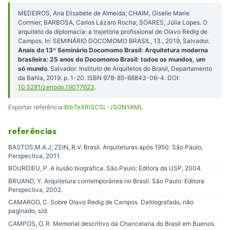
MEDEIROS, Ana Elisabete de Almeida; CHAIM, Giselle Marie
Cormier; BARBOSA, Carlos Lázaro Rocha; SOARES, Júlia Lopes. O
arquiteto da diplomacia: a trajetória profissional de Olavo Redig de
Campos. In: SEMINÁRIO DOCOMOMO BRASIL, 13., 2019, Salvador.
Anais do 13º Seminário Docomomo Brasil: Arquitetura moderna
brasileira: 25 anos do Docomomo Brasil: todos os mundos, um
só mundo
. Salvador: Instituto de Arquitetos do Brasil, Departamento
da Bahia, 2019. p. 1-20. ISBN 978-85-66843-06-4. DOI:
10.5281/zenodo.19077623
.
Exportar referência:
BibTeX
RIS
CSL-JSON
YAML
referências
BASTOS,M.A.J; ZEIN, R.V. Brasil. Arquiteturas após 1950. São Paulo,
Perspectiva, 2011.
BOURDIEU, P. A ilusão biográfica. São Paulo: Editora da USP, 2004.
BRUAND, Y. Arquitetura contemporânea no Brasil. São Paulo: Editora
Perspectiva, 2002.
CAMARGO, C. Sobre Olavo Redig de Campos. Datilografado, não
paginado, s/d.
CAMPOS, O. R. Memorial descritivo da Chancelaria do Brasil em Buenos