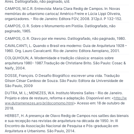
Aires. Datilografado, não paginado, s/d.
CAMPOS, M.C.R. Entrevista: Maria Clara Redig de Campos. In: Novas
memórias do urbanismo carioca/ Américo Freire e Lúcia Lippi Oliveira,
organizadores. - Rio de Janeiro: Editora FGV, 2008. 312p.il. P 132-152.
CAMPOS, O. R. Sobre o Monumento em Pistóia. Datilografado, não
paginado, 1965.
CAMPOS, O. R. Olavo por ele mesmo. Datilografado, não paginado, 1980.
CAVALCANTI, L. Quando o Brasil era moderno: Guia de Arquitetura 1928 –
1960. Org. Lauro Cavalcanti. Rio de Janeiro: Editora Aeroplano, 2001.
COLQUHOUN, A. Modernidade e tradição clássica: ensaios sobre
arquitetura 1980- 1987.Tradução de Christiane Brito. São Paulo: Cosac &
Naify, 2004.
DOSSE, François. O Desafio Biográfico: escrever uma vida. Tradução
Gilson César Cardoso de Souza. São Paulo: Editora da Universidade de
São Paulo, 2009
DUTRA, M. L.; MENEZES, W.A. Instituto Moreira Salles - Rio de Janeiro.
Projeto e obra de restauro, reforma e adaptação. Disponível em: <
http://w
ww.dutramenezes.arq.br/docomomo.html
> Acesso em: 18 de outubro de
2018.
HERBST, H. A presença de Olavo Redig de Campos nos salões das bienais
e sua recepção nas revistas de arquitetura na década de 1950. In: III
Encontro da Associação Nacional de Pesquisa e Pós-graduação em
Arquitetura e Urbanismo. São Paulo, 2014.