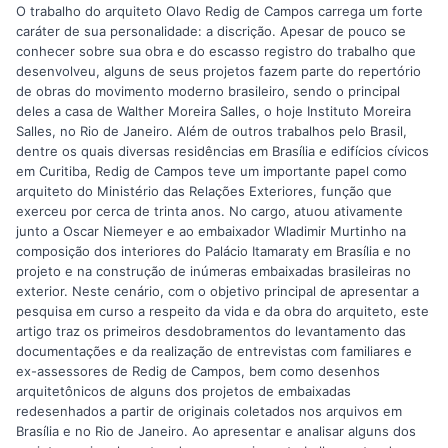
O trabalho do arquiteto Olavo Redig de Campos carrega um forte
caráter de sua personalidade: a discrição. Apesar de pouco se
conhecer sobre sua obra e do escasso registro do trabalho que
desenvolveu, alguns de seus projetos fazem parte do repertório
de obras do movimento moderno brasileiro, sendo o principal
deles a casa de Walther Moreira Salles, o hoje Instituto Moreira
Salles, no Rio de Janeiro. Além de outros trabalhos pelo Brasil,
dentre os quais diversas residências em Brasília e edifícios cívicos
em Curitiba, Redig de Campos teve um importante papel como
arquiteto do Ministério das Relações Exteriores, função que
exerceu por cerca de trinta anos. No cargo, atuou ativamente
junto a Oscar Niemeyer e ao embaixador Wladimir Murtinho na
composição dos interiores do Palácio Itamaraty em Brasília e no
projeto e na construção de inúmeras embaixadas brasileiras no
exterior. Neste cenário, com o objetivo principal de apresentar a
pesquisa em curso a respeito da vida e da obra do arquiteto, este
artigo traz os primeiros desdobramentos do levantamento das
documentações e da realização de entrevistas com familiares e
ex-assessores de Redig de Campos, bem como desenhos
arquitetônicos de alguns dos projetos de embaixadas
redesenhados a partir de originais coletados nos arquivos em
Brasília e no Rio de Janeiro. Ao apresentar e analisar alguns dos