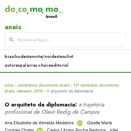
anais
brasil
sudeste
norte/nordeste
sul
int
autores
palavras-chave
editorial
início
›
seminários docomomo brasil
›
13º seminário docomomo
brasil, salvador, 2019
›
O arquiteto da diplomacia
O arquiteto da diplomacia:
a trajetória
profissional de Olavo Redig de Campos
Ana Elisabete de Almeida Medeiros
;
Giselle Marie
Cormier Chaim
;
Carlos Lázaro Rocha Barbosa
;
Júlia