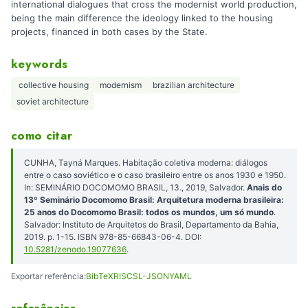
international dialogues that cross the modernist world production,
being the main difference the ideology linked to the housing
projects, financed in both cases by the State.
keywords
​ collective housing
modernism
brazilian architecture
soviet architecture
como citar
CUNHA, Tayná Marques. Habitação coletiva moderna: diálogos
entre o caso soviético e o caso brasileiro entre os anos 1930 e 1950.
In: SEMINÁRIO DOCOMOMO BRASIL, 13., 2019, Salvador.
Anais do
13º Seminário Docomomo Brasil: Arquitetura moderna brasileira:
25 anos do Docomomo Brasil: todos os mundos, um só mundo
.
Salvador: Instituto de Arquitetos do Brasil, Departamento da Bahia,
2019. p. 1-15. ISBN 978-85-66843-06-4. DOI:
10.5281/zenodo.19077636
.
Exportar referência:
BibTeX
RIS
CSL-JSON
YAML
referências