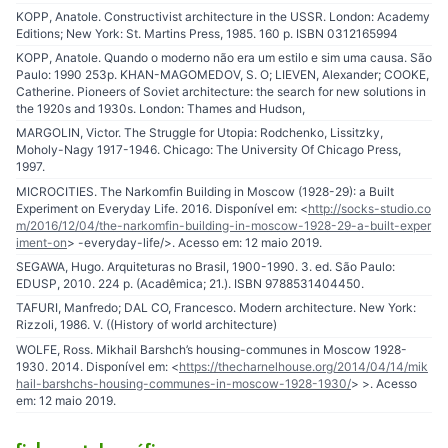
KOPP, Anatole. ​Constructivist architecture in the USSR​. London: Academy
Editions; New York: St. Martins Press, 1985. 160 p. ISBN 0312165994
KOPP, Anatole. ​Quando o moderno não era um estilo e sim uma causa​. São
Paulo: 1990 253p. KHAN-MAGOMEDOV, S. O; LIEVEN, Alexander; COOKE,
Catherine. ​Pioneers of Soviet architecture:​ the search for new solutions in
the 1920s and 1930s. London: Thames and Hudson,
MARGOLIN, Victor. ​The Struggle for Utopia:​ Rodchenko, Lissitzky,
Moholy-Nagy 1917-1946. Chicago: The University Of Chicago Press,
1997.
MICROCITIES. ​The Narkomfin Building in Moscow (1928-29): a Built
Experiment on Everyday Life.​ 2016. Disponível em: <
http://socks-studio.co
m/2016/12/04/the-narkomfin-building-in-moscow-1928-29-a-built-exper
iment-on
> -everyday-life/>. Acesso em: 12 maio 2019.
SEGAWA, Hugo. ​Arquiteturas no Brasil, 1900-1990​. 3. ed. São Paulo:
EDUSP, 2010. 224 p. (Acadêmica; 21.). ISBN 9788531404450.
TAFURI, Manfredo; DAL CO, Francesco. ​Modern architecture.​ New York:
Rizzoli, 1986. V. ((History of world architecture)
WOLFE, Ross. ​Mikhail Barshch’s housing-communes in Moscow 1928-
1930​. 2014. Disponível em: <
https://thecharnelhouse.org/2014/04/14/mik
hail-barshchs-housing-communes-in-moscow-1928-1930/
> >. Acesso
em: 12 maio 2019.