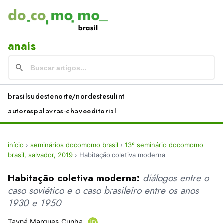
anais
brasil
sudeste
norte/nordeste
sul
int
autores
palavras-chave
editorial
início
›
seminários docomomo brasil
›
13º seminário docomomo
brasil, salvador, 2019
›
Habitação coletiva moderna
Habitação coletiva moderna:
diálogos entre o
caso soviético e o caso brasileiro entre os anos
1930 e 1950
Tayná Marques Cunha