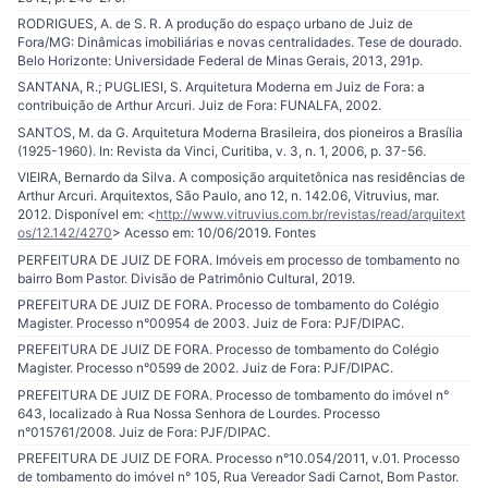
RODRIGUES, A. de S. R. A produção do espaço urbano de Juiz de
Fora/MG: Dinâmicas imobiliárias e novas centralidades. Tese de dourado.
Belo Horizonte: Universidade Federal de Minas Gerais, 2013, 291p.
SANTANA, R.; PUGLIESI, S. Arquitetura Moderna em Juiz de Fora: a
contribuição de Arthur Arcuri. Juiz de Fora: FUNALFA, 2002.
SANTOS, M. da G. Arquitetura Moderna Brasileira, dos pioneiros a Brasília
(1925-1960). In: Revista da Vinci, Curitiba, v. 3, n. 1, 2006, p. 37-56.
VIEIRA, Bernardo da Silva. A composição arquitetônica nas residências de
Arthur Arcuri. Arquitextos, São Paulo, ano 12, n. 142.06, Vitruvius, mar.
2012. Disponível em: <
http://www.vitruvius.com.br/revistas/read/arquitext
os/12.142/4270
> Acesso em: 10/06/2019. Fontes
PERFEITURA DE JUIZ DE FORA. Imóveis em processo de tombamento no
bairro Bom Pastor. Divisão de Patrimônio Cultural, 2019.
PREFEITURA DE JUIZ DE FORA. Processo de tombamento do Colégio
Magister. Processo n°00954 de 2003. Juiz de Fora: PJF/DIPAC.
PREFEITURA DE JUIZ DE FORA. Processo de tombamento do Colégio
Magister. Processo n°0599 de 2002. Juiz de Fora: PJF/DIPAC.
PREFEITURA DE JUIZ DE FORA. Processo de tombamento do imóvel n°
643, localizado à Rua Nossa Senhora de Lourdes. Processo
n°015761/2008. Juiz de Fora: PJF/DIPAC.
PREFEITURA DE JUIZ DE FORA. Processo n°10.054/2011, v.01. Processo
de tombamento do imóvel n° 105, Rua Vereador Sadi Carnot, Bom Pastor.