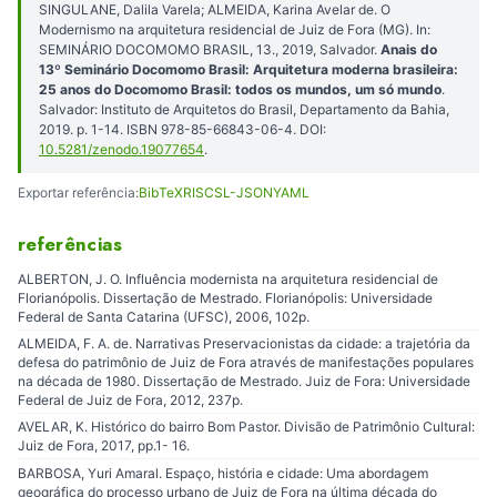
SINGULANE, Dalila Varela; ALMEIDA, Karina Avelar de. O
Modernismo na arquitetura residencial de Juiz de Fora (MG). In:
SEMINÁRIO DOCOMOMO BRASIL, 13., 2019, Salvador.
Anais do
13º Seminário Docomomo Brasil: Arquitetura moderna brasileira:
25 anos do Docomomo Brasil: todos os mundos, um só mundo
.
Salvador: Instituto de Arquitetos do Brasil, Departamento da Bahia,
2019. p. 1-14. ISBN 978-85-66843-06-4. DOI:
10.5281/zenodo.19077654
.
Exportar referência:
BibTeX
RIS
CSL-JSON
YAML
referências
ALBERTON, J. O. Influência modernista na arquitetura residencial de
Florianópolis. Dissertação de Mestrado. Florianópolis: Universidade
Federal de Santa Catarina (UFSC), 2006, 102p.
ALMEIDA, F. A. de. Narrativas Preservacionistas da cidade: a trajetória da
defesa do patrimônio de Juiz de Fora através de manifestações populares
na década de 1980. Dissertação de Mestrado. Juiz de Fora: Universidade
Federal de Juiz de Fora, 2012, 237p.
AVELAR, K. Histórico do bairro Bom Pastor. Divisão de Patrimônio Cultural:
Juiz de Fora, 2017, pp.1- 16.
BARBOSA, Yuri Amaral. Espaço, história e cidade: Uma abordagem
geográfica do processo urbano de Juiz de Fora na última década do