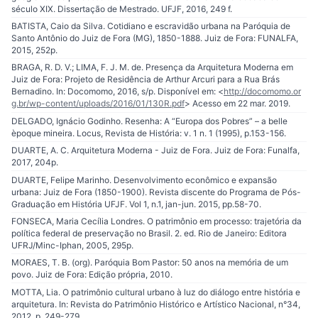
século XIX. Dissertação de Mestrado. UFJF, 2016, 249 f.
BATISTA, Caio da Silva. Cotidiano e escravidão urbana na Paróquia de
Santo Antônio do Juiz de Fora (MG), 1850-1888. Juiz de Fora: FUNALFA,
2015, 252p.
BRAGA, R. D. V.; LIMA, F. J. M. de. Presença da Arquitetura Moderna em
Juiz de Fora: Projeto de Residência de Arthur Arcuri para a Rua Brás
Bernadino. In: Docomomo, 2016, s/p. Disponível em: <
http://docomomo.or
g.br/wp-content/uploads/2016/01/130R.pdf
> Acesso em 22 mar. 2019.
DELGADO, Ignácio Godinho. Resenha: A “Europa dos Pobres” – a belle
èpoque mineira. Locus, Revista de História: v. 1 n. 1 (1995), p.153-156.
DUARTE, A. C. Arquitetura Moderna - Juiz de Fora. Juiz de Fora: Funalfa,
2017, 204p.
DUARTE, Felipe Marinho. Desenvolvimento econômico e expansão
urbana: Juiz de Fora (1850-1900). Revista discente do Programa de Pós-
Graduação em História UFJF. Vol 1, n.1, jan-jun. 2015, pp.58-70.
FONSECA, Maria Cecília Londres. O patrimônio em processo: trajetória da
política federal de preservação no Brasil. 2. ed. Rio de Janeiro: Editora
UFRJ/Minc-Iphan, 2005, 295p.
MORAES, T. B. (org). Paróquia Bom Pastor: 50 anos na memória de um
povo. Juiz de Fora: Edição própria, 2010.
MOTTA, Lia. O patrimônio cultural urbano à luz do diálogo entre história e
arquitetura. In: Revista do Patrimônio Histórico e Artístico Nacional, n°34,
2012, p. 249-279.