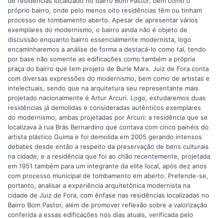
de residências localizado no bairro Bom Pastor, bem como o
próprio bairro, onde pelo menos oito residências têm ou tinham
processo de tombamento aberto. Apesar de apresentar vários
exemplares do modernismo, o bairro ainda não é objeto de
discussão enquanto bairro essencialmente modernista, logo
encaminharemos a análise de forma a destacá-lo como tal, tendo
por base não somente as edificações como também a própria
praça do bairro que tem projeto de Burle Marx. Juiz de Fora conta
com diversas expressões do modernismo, bem como de artistas e
intelectuais, sendo que na arquitetura seu representante mais
projetado nacionalmente é Artur Arcuri. Logo, estudaremos duas
residências já demolidas e consideradas autênticos exemplares
do modernismo, ambas projetadas por Arcuri: a residência que se
localizava à rua Brás Bernardino que contava com cinco painéis do
artista plástico Guima e foi demolida em 2005 gerando intensos
debates desde então a respeito da preservação de bens culturais
na cidade; e a residência que foi ao chão recentemente, projetada
em 1951 também para um integrante da elite local, após dez anos
com processo municipal de tombamento em aberto. Pretende-se,
portanto, analisar a experiência arquitetônica modernista na
cidade de Juiz de Fora, com ênfase nas residências localizadas no
Bairro Bom Pastor, além de promover reflexão sobre a valorização
conferida a essas edificações nos dias atuais, verificada pelo