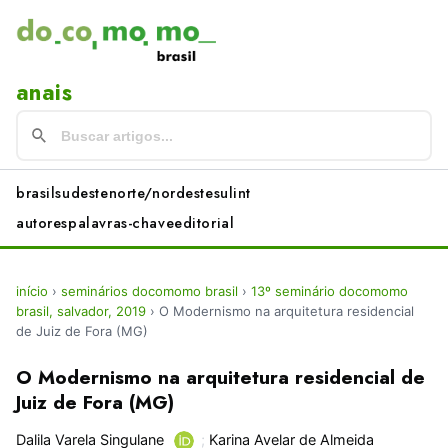
anais
brasil
sudeste
norte/nordeste
sul
int
autores
palavras-chave
editorial
início
›
seminários docomomo brasil
›
13º seminário docomomo
brasil, salvador, 2019
›
O Modernismo na arquitetura residencial
de Juiz de Fora (MG)
O Modernismo na arquitetura residencial de
Juiz de Fora (MG)
Dalila Varela Singulane
;
Karina Avelar de Almeida