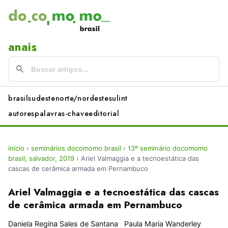
anais
brasil
sudeste
norte/nordeste
sul
int
autores
palavras-chave
editorial
início
›
seminários docomomo brasil
›
13º seminário docomomo
brasil, salvador, 2019
›
Ariel Valmaggia e a tecnoestática das
cascas de cerâmica armada em Pernambuco
Ariel Valmaggia e a tecnoestática das cascas
de cerâmica armada em Pernambuco
Daniela Regina Sales de Santana
;
Paula Maria Wanderley