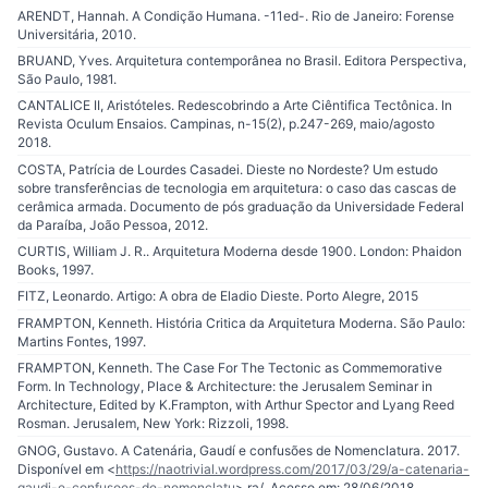
ARENDT, Hannah. A Condição Humana. -11ed-. Rio de Janeiro: Forense
Universitária, 2010.
BRUAND, Yves. Arquitetura contemporânea no Brasil. Editora Perspectiva,
São Paulo, 1981.
CANTALICE II, Aristóteles. Redescobrindo a Arte Ciêntifica Tectônica. In
Revista Oculum Ensaios. Campinas, n-15(2), p.247-269, maio/agosto
2018.
COSTA, Patrícia de Lourdes Casadei. Dieste no Nordeste? Um estudo
sobre transferências de tecnologia em arquitetura: o caso das cascas de
cerâmica armada. Documento de pós graduação da Universidade Federal
da Paraíba, João Pessoa, 2012.
CURTIS, William J. R.. Arquitetura Moderna desde 1900. London: Phaidon
Books, 1997.
FITZ, Leonardo. Artigo: A obra de Eladio Dieste. Porto Alegre, 2015
FRAMPTON, Kenneth. História Critica da Arquitetura Moderna. São Paulo:
Martins Fontes, 1997.
FRAMPTON, Kenneth. The Case For The Tectonic as Commemorative
Form. In Technology, Place & Architecture: the Jerusalem Seminar in
Architecture, Edited by K.Frampton, with Arthur Spector and Lyang Reed
Rosman. Jerusalem, New York: Rizzoli, 1998.
GNOG, Gustavo. A Catenária, Gaudí e confusões de Nomenclatura. 2017.
Disponível em <
https://naotrivial.wordpress.com/2017/03/29/a-catenaria-
gaudi-e-confusoes-de-nomenclatu
> ra/. Acesso em: 28/06/2018.