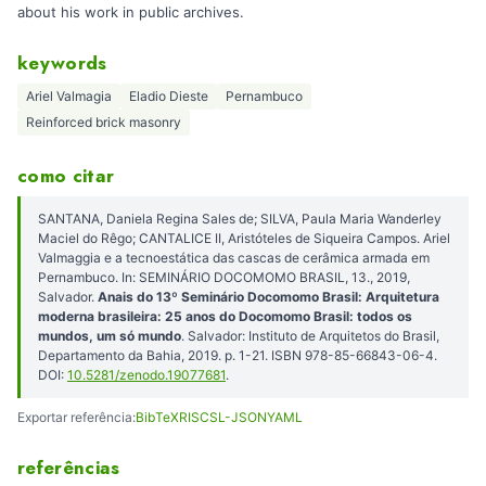
about his work in public archives.
keywords
Ariel Valmagia
Eladio Dieste
Pernambuco
Reinforced brick masonry
como citar
SANTANA, Daniela Regina Sales de; SILVA, Paula Maria Wanderley
Maciel do Rêgo; CANTALICE II, Aristóteles de Siqueira Campos. Ariel
Valmaggia e a tecnoestática das cascas de cerâmica armada em
Pernambuco. In: SEMINÁRIO DOCOMOMO BRASIL, 13., 2019,
Salvador.
Anais do 13º Seminário Docomomo Brasil: Arquitetura
moderna brasileira: 25 anos do Docomomo Brasil: todos os
mundos, um só mundo
. Salvador: Instituto de Arquitetos do Brasil,
Departamento da Bahia, 2019. p. 1-21. ISBN 978-85-66843-06-4.
DOI:
10.5281/zenodo.19077681
.
Exportar referência:
BibTeX
RIS
CSL-JSON
YAML
referências