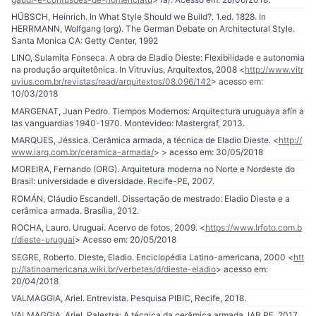
HÜBSCH, Heinrich. In What Style Should we Build?. 1.ed. 1828. In
HERRMANN, Wolfgang (org). The German Debate on Architectural Style.
Santa Monica CA: Getty Center, 1992
LINO, Sulamita Fonseca. A obra de Eladio Dieste: Flexibilidade e autonomia
na produção arquitetônica. In Vitruvius, Arquitextos, 2008 <
http://www.vitr
uvius.com.br/revistas/read/arquitextos/08.096/142
> acesso em:
10/03/2018
MARGENAT, Juan Pedro. Tiempos Modernos: Arquitectura uruguaya afín a
las vanguardias 1940-1970. Montevideo: Mastergraf, 2013.
MARQUES, Jéssica. Cerâmica armada, a técnica de Eladio Dieste. <
http://
www.iarq.com.br/ceramica-armada/
> > acesso em: 30/05/2018
MOREIRA, Fernando (ORG). Arquitetura moderna no Norte e Nordeste do
Brasil: universidade e diversidade. Recife-PE, 2007.
ROMÁN, Cláudio Escandell. Dissertação de mestrado: Eladio Dieste e a
cerâmica armada. Brasília, 2012.
ROCHA, Lauro. Uruguai. Acervo de fotos, 2009. <
https://www.lrfoto.com.b
r/dieste-uruguai
> Acesso em: 20/05/2018
SEGRE, Roberto. Dieste, Eladio. Enciclopédia Latino-americana, 2000 <
htt
p://latinoamericana.wiki.br/verbetes/d/dieste-eladio
> acesso em:
20/04/2018
VALMAGGIA, Ariel. Entrevista. Pesquisa PIBIC, Recife, 2018.
VALMAGGIA, Ariel. Palestra: A técnica da cerâmica armada. IAB.PE, 2017.