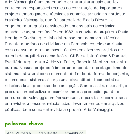
Ariel Valmaggia é um engenheiro estrutural uruguaio que fez
parte como responsável técnico da construção de importantes
projetos empregando a técnica da cerâmica armada no nordeste
brasileiro. Valmaggia, que foi aprendiz de Eladio Dieste - o
engenheiro uruguaio considerado um dos pais da cerâmica
armada - chegou em Recife em 1982, a convite de arquiteto Paulo
Henrique Coelho, que tinha interesse em promover a técnica.
Durante o período de atividade em Pernambuco, ele contribuiu
como consultor e responsável técnico em diversos projetos de
autoria de arquitetos como Acácio Gil Borsoi, Jerônimo & Pontual,
Escritório Arquitetura 4, Hélvio Polito, Roberto Montezuma, entre
outros. Nesses projetos é importante apontar o protagonismo do
sistema estrutural como elemento definidor da forma do conjunto,
e como esse sistema alicerça uma clara atitude tecnoestática
relacionada ao processo de concepção. Sendo assim, esse artigo
procura contextualizar e examinar tanto a produção quanto o
percurso de Valmaggia em Pernambuco, e para tal, recorreu-se a
entrevistas a pessoas relacionadas, levantamentos em arquivos
públicos, bem como entrevista ao próprio Ariel Valmaggia.
palavras-chave
Ariel Valmagia
Eladio Dieste
Pernambuco