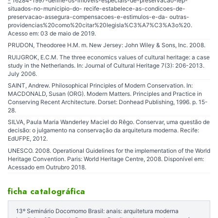
-
> 16284-1997-define-os-imoveis-especiais-de-preservacao-iep-
situados-no-municipio-do- recife-estabelece-as-condicoes-de-
preservacao-assegura-compensacoes-e-estimulos-e-da- outras-
providencias%20como%20citar%20legisla%C3%A7%C3%A3o%20.
Acesso em: 03 de maio de 2019.
PRUDON, Theodoree H.M. m. New Jersey: John Wiley & Sons, Inc. 2008.
RUIJGROK, E.C.M. The three economics values of cultural heritage: a case
study in the Netherlands. In: Journal of Cultural Heritage 7(3): 206-2013.
July 2006.
SAINT, Andrew. Philosophical Principles of Modern Conservation. In:
MACDONALD, Susan (ORG). Modern Matters. Principles and Practice in
Conserving Recent Architecture. Dorset: Donhead Publishing, 1996. p. 15-
28.
SILVA, Paula Maria Wanderley Maciel do Rêgo. Conservar, uma questão de
decisão: o julgamento na conservação da arquitetura moderna. Recife:
EdUFPE, 2012.
UNESCO. 2008. Operational Guidelines for the implementation of the World
Heritage Convention. Paris: World Heritage Centre, 2008. Disponível em:
Acessado em Outrubro 2018.
ficha catalográfica
13º Seminário Docomomo Brasil: anais: arquitetura moderna