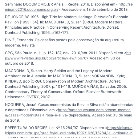
Seminário DOCOMOMO_BR Anais… Recife, 2016. Disponível em <
http://se
minario2016.docomomo.org.br/
> Acessado em: 18 de setembro de 2018.
DE JONGE, W. 1996. High Tide for Modern Heritage: Rietveld´s Biennale
Pavilion (1953- 54). In: MACDONALD, Susan (ORG). Modern Matters.
Principles and Practice in Conserving Recent Architecture. Dorset:
Donhead Publishing, 1996. p.162-171.
DINIZ, Fernando. Os desafios postos pela conservação da arquitetura
moderna. Revista
CPC, São Paulo, n. 11, p. 152-187, nov. 2010/abr. 2011. Disponível em <
htt
p://www.revistas.usp.br/cpc/article/view/15676
> Acesso em: 30 de
outubro de 2018.
MACDONALD, Suzan. Harry Seidler and the Legacy of Modern
Architecture in Australia. In: MACDONALD, Susan; NORMANDIN, Kyle;
KINDRED, Bob (ORG). Conservation of Modern Architecture. Dorset:
Donhead Publishing, 2007. p. 101-116. MUÑOS VIÑAS, Salvador. 2005.
Contemporary Theory of Conservation. Oxford: Elsevier Butterworth-
Heinemann. OVERY, 2007.
NOGUEIRA, Josué. Casas modernistas da Rosa e Silva estão abandonadas
e depredadas. Disponível em <
https://antesquesuma.com.br/sem-memori
a/casas-modernistas-
> rosa-e-silva-depredadas/. Acesso em: 03 de maio
de 2019.
PREFEITURA DO RECIFE. Lei Nº 16.284/97. Disponível em <
https://leismun
icipais.com.br/a1/pe/r/recife/lei-ordinaria/1997/1628/16284/lei-ordinaria-n