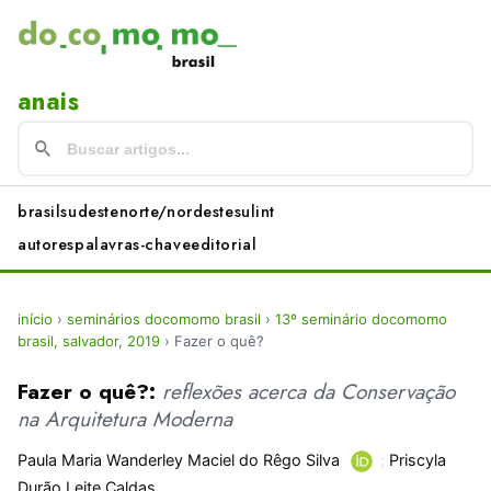
anais
brasil
sudeste
norte/nordeste
sul
int
autores
palavras-chave
editorial
início
›
seminários docomomo brasil
›
13º seminário docomomo
brasil, salvador, 2019
›
Fazer o quê?
Fazer o quê?:
reflexões acerca da Conservação
na Arquitetura Moderna
Paula Maria Wanderley Maciel do Rêgo Silva
;
Priscyla
Durão Leite Caldas