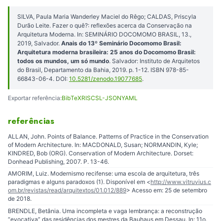
SILVA, Paula Maria Wanderley Maciel do Rêgo; CALDAS, Priscyla
Durão Leite. Fazer o quê?: reflexões acerca da Conservação na
Arquitetura Moderna. In: SEMINÁRIO DOCOMOMO BRASIL, 13.,
2019, Salvador.
Anais do 13º Seminário Docomomo Brasil:
Arquitetura moderna brasileira: 25 anos do Docomomo Brasil:
todos os mundos, um só mundo
. Salvador: Instituto de Arquitetos
do Brasil, Departamento da Bahia, 2019. p. 1-12. ISBN 978-85-
66843-06-4. DOI:
10.5281/zenodo.19077685
.
Exportar referência:
BibTeX
RIS
CSL-JSON
YAML
referências
ALLAN, John. Points of Balance. Patterns of Practice in the Conservation
of Modern Architecture. In: MACDONALD, Susan; NORMANDIN, Kyle;
KINDRED, Bob (ORG). Conservation of Modern Architecture. Dorset:
Donhead Publishing, 2007. P. 13-46.
AMORIM, Luiz. Modernismo recifense: uma escola de arquitetura, três
paradigmas e alguns paradoxos (1). Disponível em <
http://www.vitruvius.c
om.br/revistas/read/arquitextos/01.012/889
> Acesso em: 25 de setembro
de 2018.
BRENDLE, Betânia. Uma incompleta e vaga lembrança: a reconstrução
“evocativa” das residências dos mestres da Bauhaus em Dessau. In: 11o.