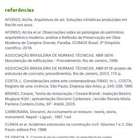
referências
AFONSO, Alcilia. Arquitetura do sol. Soluções climáticas produzidas em
Recife nos anos
AFONSO, Alcilia et al. Observações sobre as patologias do patrimônio
arquitetônico moderno: análise e Reflexão da Preservação em Obra
Moderna de Campina Grande, Paraíba. ICOMOS Brasil. 2º Simpósio
científico. 2018.
ASSOCIAÇÃO BRASILEIRA DE NORMAS TÉCNICAS. NBR 5674:
Manutenção de edificações - Procedimento. Rio de Janeiro, 1999.
ASSOCIAÇÃO BRASILEIRA DE NORMAS TÉCNICAS. NBR 6118: projeto de
estruturas de concreto; procedimentos. Rio de Janeiro, 2003, 170 p.
COSTA, L. Considerações sobre arte contemporânea (1940). In: L. COSTA,
Registro de uma vivência. São Paulo, Empresa das Artes, p. 245-258. 1995
BRANDI, Cesare, Teoria da restauração / Cesare Brandi ; tradução Beatriz
Mugayar Kühl ; apresentação Giovanni Carbonara ; revisão Renata Maria
Parreira Cordeiro.Cotia, SP : Ateliê, 2005.
CARBONARA, Giovanni, Avvicinamento al restauro : teoria, storia,
monumenti. Napoli : Liguori , 1997. 1.ed
CUNHA et al. Acidentes estruturais na construção civil. Volumes 1 e 2. São
Paulo: editora Pini. 1998.
DE GRACIA, F. Construir en lo construido: la arquitectura como