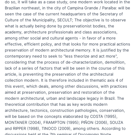
do so, it will take as a case study, one modern work located in the
Brazilian northeast, in the city of Campina Grande / Paraíba: will be
seen the case of the current headquarters of the Secretary of
Culture of the Municipality, SECULT; The objective is to observe
what is actually being done by preservationist bodies, the
academy, architecture professionals and class associations,
among other social and cultural agents - in favor of a more
effective, efficient policy, and that looks for more practical actions
preservation of modern architectural memory. It is justified by the
contemporary need to seek to "less theorize and act more",
considering that the process of de-characterization, demolition,
lack of a series of factors that will be seen in the course of this
article, is preventing the preservation of the architectural
collection modern. It is therefore included in thematic axis 4 of
this event, which deals, among other discussions, with practices
aimed at preservation, preservation and restoration of the
modern architectural, urban and landscape legacy in Brazil. The
theoretical contribution that has as key words modern
architecture, tectonics, construction pathologies, conservation,
will be based on the concepts elaborated by COSTA (1995),
MONTANER (2004), FRAMPTON (1995); PIÑON (2006), SOUZA
and RIPPER (1998), TINOCO (2009), among others. According to
discussions held at the 7th seminar of Docomomo Norte