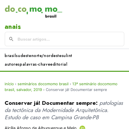
anais
brasil
sudeste
norte/nordeste
sul
int
autores
palavras-chave
editorial
início
›
seminários docomomo brasil
›
13º seminário docomomo
brasil, salvador, 2019
›
Conservar já! Documentar sempre
Conservar já! Documentar sempre:
patologias
da tectônica da Modernidade Arquitetônica.
Estudo de caso em Campina Grande-PB
Alcília Afonso de Albuquerque e Melo