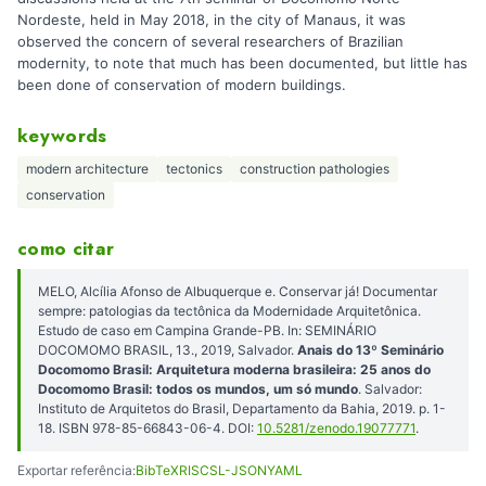
Nordeste, held in May 2018, in the city of Manaus, it was
observed the concern of several researchers of Brazilian
modernity, to note that much has been documented, but little has
been done of conservation of modern buildings.
keywords
modern architecture
tectonics
construction pathologies
conservation
como citar
MELO, Alcília Afonso de Albuquerque e. Conservar já! Documentar
sempre: patologias da tectônica da Modernidade Arquitetônica.
Estudo de caso em Campina Grande-PB. In: SEMINÁRIO
DOCOMOMO BRASIL, 13., 2019, Salvador.
Anais do 13º Seminário
Docomomo Brasil: Arquitetura moderna brasileira: 25 anos do
Docomomo Brasil: todos os mundos, um só mundo
. Salvador:
Instituto de Arquitetos do Brasil, Departamento da Bahia, 2019. p. 1-
18. ISBN 978-85-66843-06-4. DOI:
10.5281/zenodo.19077771
.
Exportar referência:
BibTeX
RIS
CSL-JSON
YAML