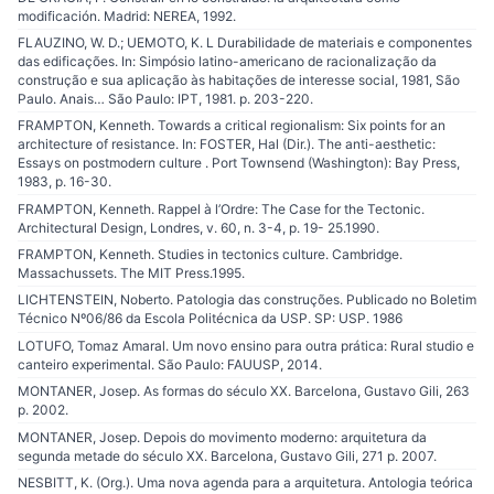
modificación. Madrid: NEREA, 1992.
FLAUZINO, W. D.; UEMOTO, K. L Durabilidade de materiais e componentes
das edificações. In: Simpósio latino-americano de racionalização da
construção e sua aplicação às habitações de interesse social, 1981, São
Paulo. Anais… São Paulo: IPT, 1981. p. 203-220.
FRAMPTON, Kenneth. Towards a critical regionalism: Six points for an
architecture of resistance. In: FOSTER, Hal (Dir.). The anti-aesthetic:
Essays on postmodern culture . Port Townsend (Washington): Bay Press,
1983, p. 16-30.
FRAMPTON, Kenneth. Rappel à l’Ordre: The Case for the Tectonic.
Architectural Design, Londres, v. 60, n. 3-4, p. 19- 25.1990.
FRAMPTON, Kenneth. Studies in tectonics culture. Cambridge.
Massachussets. The MIT Press.1995.
LICHTENSTEIN, Noberto. Patologia das construções. Publicado no Boletim
Técnico Nº06/86 da Escola Politécnica da USP. SP: USP. 1986
LOTUFO, Tomaz Amaral. Um novo ensino para outra prática: Rural studio e
canteiro experimental. São Paulo: FAUUSP, 2014.
MONTANER, Josep. As formas do século XX. Barcelona, Gustavo Gili, 263
p. 2002.
MONTANER, Josep. Depois do movimento moderno: arquitetura da
segunda metade do século XX. Barcelona, Gustavo Gili, 271 p. 2007.
NESBITT, K. (Org.). Uma nova agenda para a arquitetura. Antologia teórica