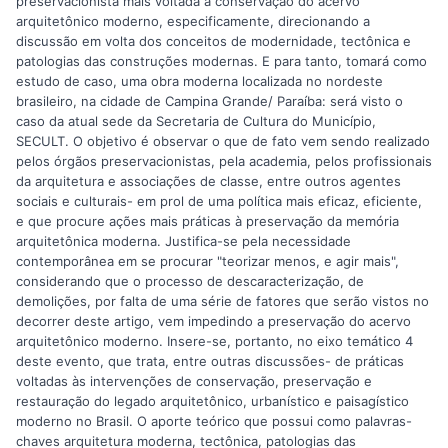
preservacionista mais voltada à conservação do acervo
arquitetônico moderno, especificamente, direcionando a
discussão em volta dos conceitos de modernidade, tectônica e
patologias das construções modernas. E para tanto, tomará como
estudo de caso, uma obra moderna localizada no nordeste
brasileiro, na cidade de Campina Grande/ Paraíba: será visto o
caso da atual sede da Secretaria de Cultura do Município,
SECULT. O objetivo é observar o que de fato vem sendo realizado
pelos órgãos preservacionistas, pela academia, pelos profissionais
da arquitetura e associações de classe, entre outros agentes
sociais e culturais- em prol de uma política mais eficaz, eficiente,
e que procure ações mais práticas à preservação da memória
arquitetônica moderna. Justifica-se pela necessidade
contemporânea em se procurar "teorizar menos, e agir mais",
considerando que o processo de descaracterização, de
demolições, por falta de uma série de fatores que serão vistos no
decorrer deste artigo, vem impedindo a preservação do acervo
arquitetônico moderno. Insere-se, portanto, no eixo temático 4
deste evento, que trata, entre outras discussões- de práticas
voltadas às intervenções de conservação, preservação e
restauração do legado arquitetônico, urbanístico e paisagístico
moderno no Brasil. O aporte teórico que possui como palavras-
chaves arquitetura moderna, tectônica, patologias das