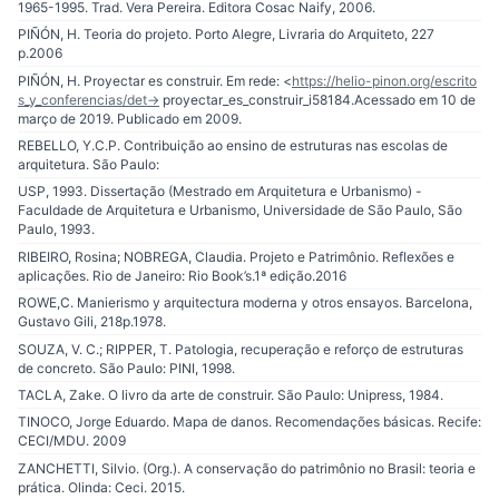
1965-1995. Trad. Vera Pereira. Editora Cosac Naify, 2006.
PIÑÓN, H. Teoria do projeto. Porto Alegre, Livraria do Arquiteto, 227
p.2006
PIÑÓN, H. Proyectar es construir. Em rede: <
https://helio-pinon.org/escrito
s_y_conferencias/det-
> proyectar_es_construir_i58184.Acessado em 10 de
março de 2019. Publicado em 2009.
REBELLO, Y.C.P. Contribuição ao ensino de estruturas nas escolas de
arquitetura. São Paulo:
USP, 1993. Dissertação (Mestrado em Arquitetura e Urbanismo) -
Faculdade de Arquitetura e Urbanismo, Universidade de São Paulo, São
Paulo, 1993.
RIBEIRO, Rosina; NOBREGA, Claudia. Projeto e Patrimônio. Reflexões e
aplicações. Rio de Janeiro: Rio Book’s.1ª edição.2016
ROWE,C. Manierismo y arquitectura moderna y otros ensayos. Barcelona,
Gustavo Gili, 218p.1978.
SOUZA, V. C.; RIPPER, T. Patologia, recuperação e reforço de estruturas
de concreto. São Paulo: PINI, 1998.
TACLA, Zake. O livro da arte de construir. São Paulo: Unipress, 1984.
TINOCO, Jorge Eduardo. Mapa de danos. Recomendações básicas. Recife:
CECI/MDU. 2009
ZANCHETTI, Silvio. (Org.). A conservação do patrimônio no Brasil: teoria e
prática. Olinda: Ceci. 2015.