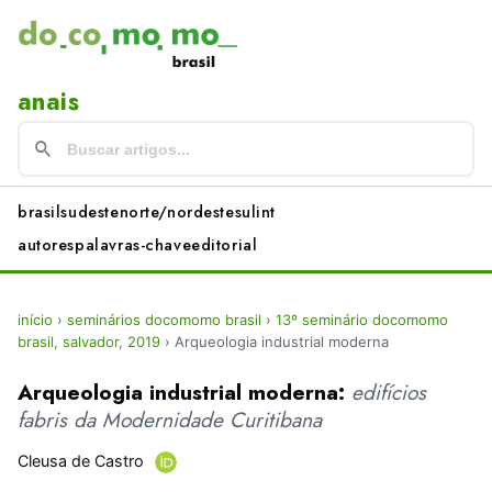
anais
brasil
sudeste
norte/nordeste
sul
int
autores
palavras-chave
editorial
início
›
seminários docomomo brasil
›
13º seminário docomomo
brasil, salvador, 2019
›
Arqueologia industrial moderna
Arqueologia industrial moderna:
edifícios
fabris da Modernidade Curitibana
Cleusa de Castro