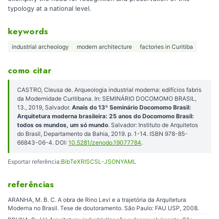
typology at a national level.
keywords
industrial archeology
modern architecture
factories in Curitiba
como citar
CASTRO, Cleusa de. Arqueologia industrial moderna: edifícios fabris
da Modernidade Curitibana. In: SEMINÁRIO DOCOMOMO BRASIL,
13., 2019, Salvador.
Anais do 13º Seminário Docomomo Brasil:
Arquitetura moderna brasileira: 25 anos do Docomomo Brasil:
todos os mundos, um só mundo
. Salvador: Instituto de Arquitetos
do Brasil, Departamento da Bahia, 2019. p. 1-14. ISBN 978-85-
66843-06-4. DOI:
10.5281/zenodo.19077784
.
Exportar referência:
BibTeX
RIS
CSL-JSON
YAML
referências
ARANHA, M. B. C. A obra de Rino Levi e a trajetória da Arquitetura
Moderna no Brasil. Tese de doutoramento. São Paulo: FAU USP, 2008.