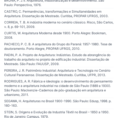
BRUNA, P. J.V. Arquitetura, industrialização e desenvolvimento. São
Paulo: Perspectiva, 1976.
CASTRO, C. Permanências, transformações e Simultaneidades em
Arquitetura. Dissertação de Mestrado. Curitiba, PROPAR UFRGS, 2003.
CORREIA, T. B. A indústria moderna no cenário clássico. Risco, São Carlos,
v. 8, p. 69-101, 2009.
CURTIS, W. Arquitetura Moderna desde 1900. Porto Alegre: Bookman,
2008.
PACHECO, P. C. B. A arquitetura do Grupo do Paraná: 1957-1980. Tese de
doutoramento. Porto Alegre, PROPAR UFRGS, 2010.
PADIN, P. A. Projeto de Arquitetura: Indústrias. Estudo da abrangência do
trabalho do arquiteto no projeto de edificação industrial. Dissertação de
Mestrado. São Paulo: FAUUSP, 2009.
PEREIRA, J. R. Patrimônio Industrial: Arquitetura e Tecnologia no Cenário
Cultural Paranaense. Dissertação de Mestrado. Curitiba, UFPR, 2013.
RODRIGUES, A. R. Fábrica e ideologia: o desenvolvimento do pensamento
moderno e a arquitetura industrial na cidade de São Paulo (1889 a 1930).
São Paulo: Mackenzie-Cadernos de pós-graduação em arquitetura e
urbanismo, 2011.
SEGAWA, H. Arquiteturas no Brasil 1900-1990. São Paulo: Edusp, 1998. p.
160-163.
STEIN, S. Origens e Evolução da Industria Têxtil no Brasil – 1850 a 1950.
Rio de Janeiro: Campus, 1979.