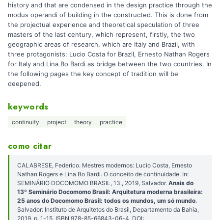
history and that are condensed in the design practice through the
modus operandi of building in the constructed. This is done from
the projectual experience and theoretical speculation of three
masters of the last century, which represent, firstly, the two
geographic areas of research, which are Italy and Brazil, with
three protagonists: Lucio Costa for Brazil, Ernesto Nathan Rogers
for Italy and Lina Bo Bardi as bridge between the two countries. In
the following pages the key concept of tradition will be
deepened.
keywords
continuity
project
theory
practice
como citar
CALABRESE, Federico. Mestres modernos: Lucio Costa, Ernesto
Nathan Rogers e Lina Bo Bardi. O conceito de continuidade. In:
SEMINÁRIO DOCOMOMO BRASIL, 13., 2019, Salvador.
Anais do
13º Seminário Docomomo Brasil: Arquitetura moderna brasileira:
25 anos do Docomomo Brasil: todos os mundos, um só mundo
.
Salvador: Instituto de Arquitetos do Brasil, Departamento da Bahia,
2019. p. 1-15. ISBN 978-85-66843-06-4. DOI: