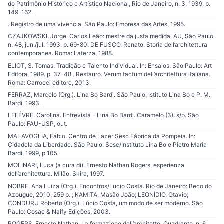
do Patrimônio Histórico e Artístico Nacional, Rio de Janeiro, n. 3, 1939, p.
149-162.
. Registro de uma vivência. São Paulo: Empresa das Artes, 1995.
CZAJKOWSKI, Jorge. Carlos Leão: mestre da justa medida. AU, São Paulo,
n. 48, jun./jul. 1993, p. 69-80. DE FUSCO, Renato. Storia dell’architettura
contemporanea. Roma: Laterza, 1988.
ELIOT, S. Tomas. Tradição e Talento Individual. In: Ensaios. São Paulo: Art
Editora, 1989. p. 37-48 . Restauro. Verum factum dell’architettura italiana.
Roma: Carrocci editore, 2013.
FERRAZ, Marcelo (Org.). Lina Bo Bardi. São Paulo: Istituto Lina Bo e P. M.
Bardi, 1993.
LEFÉVRE, Carolina. Entrevista - Lina Bo Bardi. Caramelo (3): s/p. São
Paulo: FAU-USP, out.
MALAVOGLIA, Fábio. Centro de Lazer Sesc Fábrica da Pompeia. In:
Cidadela da Liberdade. São Paulo: Sesc/Instituto Lina Bo e Pietro Maria
Bardi, 1999, p 105.
MOLINARI, Luca (a cura di). Ernesto Nathan Rogers, esperienza
dell’architettura. Milão: Skira, 1997.
NOBRE, Ana Luiza (Org.). Encontros/Lucio Costa. Rio de Janeiro: Beco do
Azougue, 2010. 259 p. ; KAMITA, Masão João; LEONÍDIO, Otavio;
CONDURU Roberto (Org.). Lúcio Costa, um modo de ser moderno. São
Paulo: Cosac & Naify Edições, 2003.
ROGERS, Ernesto Nathan. La formazione dell’architetto. Quadrante, n. 6,