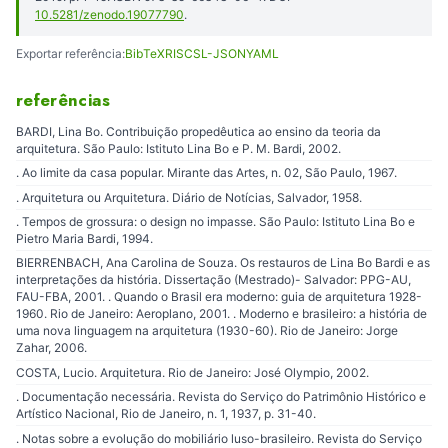
10.5281/zenodo.19077790
.
Exportar referência:
BibTeX
RIS
CSL-JSON
YAML
referências
BARDI, Lina Bo. Contribuição propedêutica ao ensino da teoria da
arquitetura. São Paulo: Istituto Lina Bo e P. M. Bardi, 2002.
. Ao limite da casa popular. Mirante das Artes, n. 02, São Paulo, 1967.
. Arquitetura ou Arquitetura. Diário de Notícias, Salvador, 1958.
. Tempos de grossura: o design no impasse. São Paulo: Istituto Lina Bo e
Pietro Maria Bardi, 1994.
BIERRENBACH, Ana Carolina de Souza. Os restauros de Lina Bo Bardi e as
interpretações da história. Dissertação (Mestrado)- Salvador: PPG-AU,
FAU-FBA, 2001. . Quando o Brasil era moderno: guia de arquitetura 1928-
1960. Rio de Janeiro: Aeroplano, 2001. . Moderno e brasileiro: a história de
uma nova linguagem na arquitetura (1930-60). Rio de Janeiro: Jorge
Zahar, 2006.
COSTA, Lucio. Arquitetura. Rio de Janeiro: José Olympio, 2002.
. Documentação necessária. Revista do Serviço do Patrimônio Histórico e
Artístico Nacional, Rio de Janeiro, n. 1, 1937, p. 31-40.
. Notas sobre a evolução do mobiliário luso-brasileiro. Revista do Serviço