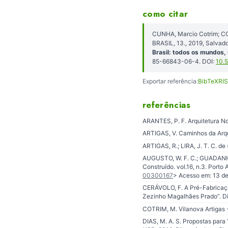
como citar
CUNHA, Marcio Cotrim; CO
BRASIL, 13., 2019, Salvado
Brasil: todos os mundos
85-66843-06-4. DOI:
10.
Exportar referência:
BibTeX
RIS
referências
ARANTES, P. F. Arquitetura Nov
ARTIGAS, V. Caminhos da Arqui
ARTIGAS, R.; LIRA, J. T. C. d
AUGUSTO, W. F. C.; GUADANHIM
Construído. vol.16, n.3. Porto 
00300167
> Acesso em: 13 de
CERÁVOLO, F. A Pré-Fabricaçã
Zezinho Magalhães Prado”. Di
COTRIM, M. Vilanova Artigas 
DIAS, M. A. S. Propostas para