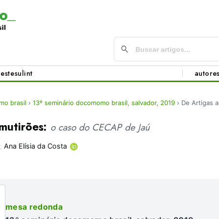
este
sul
int
autore
o brasil
›
13º seminário docomomo brasil, salvador, 2019
›
De Artigas 
 mutirões:
o caso do CECAP de Jaú
;
Ana Elísia da Costa
mesa redonda