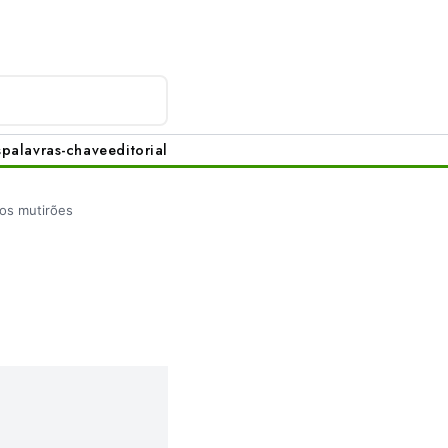
s
palavras-chave
editorial
aos mutirões