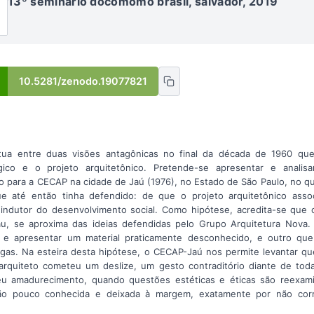
13º seminário docomomo brasil, salvador, 2019
10.5281/zenodo.19077821
ua entre duas visões antagônicas no final da década de 1960 que 
gico e o projeto arquitetônico. Pretende-se apresentar e analis
do para a CECAP na cidade de Jaú (1976), no Estado de São Paulo, no qu
e até então tinha defendido: de que o projeto arquitetônico asso
 indutor do desenvolvimento social. Como hipótese, acredita-se que 
, se aproxima das ideias defendidas pelo Grupo Arquitetura Nova. 
 e apresentar um material praticamente desconhecido, e outro que 
igas. Na esteira desta hipótese, o CECAP-Jaú nos permite levantar 
rquiteto cometeu um deslize, um gesto contraditório diante de to
 seu amadurecimento, quando questões estéticas e éticas são reexam
ão pouco conhecida e deixada à margem, exatamente por não corr