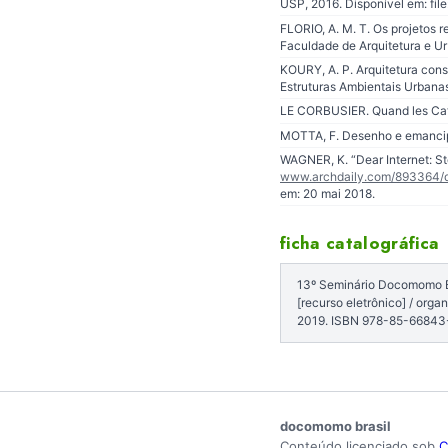
USP, 2016. Disponível em: fi
FLORIO, A. M. T. Os projetos 
Faculdade de Arquitetura e U
KOURY, A. P. Arquitetura cons
Estruturas Ambientais Urbanas
LE CORBUSIER. Quand les Cath
MOTTA, F. Desenho e emancipaç
WAGNER, K. “Dear Internet: Sto
www.archdaily.com/893364/d
em: 20 mai 2018.
ficha catalográfica
13º Seminário Docomomo Br
[recurso eletrônico] / org
2019. ISBN 978-85-6684
docomomo brasil
Conteúdo licenciado sob
C