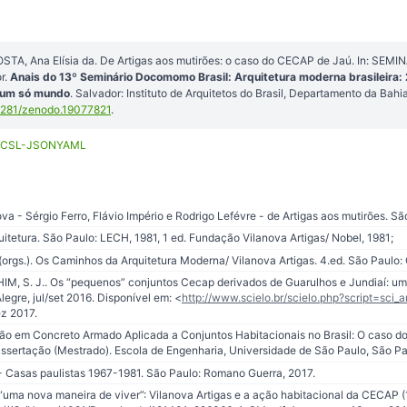
STA, Ana Elísia da. De Artigas aos mutirões: o caso do CECAP de Jaú. In: 
r.
Anais do 13º Seminário Docomomo Brasil: Arquitetura moderna brasileir
, um só mundo
. Salvador: Instituto de Arquitetos do Brasil, Departamento da Bahi
5281/zenodo.19077821
.
CSL-JSON
YAML
a - Sérgio Ferro, Flávio Império e Rodrigo Lefévre - de Artigas aos mutirões. Sã
tetura. São Paulo: LECH, 1981, 1 ed. Fundação Vilanova Artigas/ Nobel, 1981;
e (orgs.). Os Caminhos da Arquitetura Moderna/ Vilanova Artigas. 4.ed. São Paulo
, S. J.. Os “pequenos” conjuntos Cecap derivados de Guarulhos e Jundiaí: um
Alegre, jul/set 2016. Disponível em: <
http://www.scielo.br/scielo.php?script=sci
z 2017.
o em Concreto Armado Aplicada a Conjuntos Habitacionais no Brasil: O caso do
ssertação (Mestrado). Escola de Engenharia, Universidade de São Paulo, São Pa
- Casas paulistas 1967-1981. São Paulo: Romano Guerra, 2017.
 “uma nova maneira de viver”: Vilanova Artigas e a ação habitacional da CECAP (