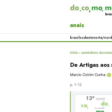
anais
brasil
sudeste
norte/nord
início
›
seminários docomom
De Artigas aos
Marcio Cotrim Cunha
p. 1-12