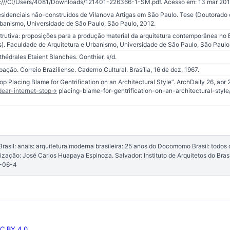
le:///C:/Users/4081/Downloads/121401-226366-1-SM.pdf. Acesso em: 13 mar 201
residenciais não-construídos de Vilanova Artigas em São Paulo. Tese (Doutorado 
rbanismo, Universidade de São Paulo, São Paulo, 2012.
trutiva: proposições para a produção material da arquitetura contemporânea no 
). Faculdade de Arquitetura e Urbanismo, Universidade de São Paulo, São Paulo
édrales Etaient Blanches. Gonthier, s/d.
ão. Correio Braziliense. Caderno Cultural. Brasília, 16 de dez, 1967.
p Placing Blame for Gentrification on an Architectural Style”. ArchDaily 26, abr 
ear-internet-stop-
> placing-blame-for-gentrification-on-an-architectural-sty
asil: anais: arquitetura moderna brasileira: 25 anos do Docomomo Brasil: todo
anização: José Carlos Huapaya Espinoza. Salvador: Instituto de Arquitetos do Bra
3-06-4
C BY 4.0