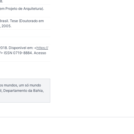
8.
em Projeto de Arquitetura).
Brasil. Tese (Doutorado em
, 2005.
2018. Disponível em: <
https://
le/> ISSN 0719-8884. Acesso
s os mundos, um só mundo
sil, Departamento da Bahia,