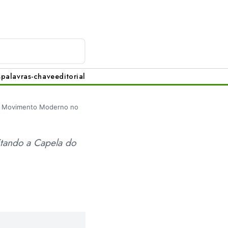
s
palavras-chave
editorial
o Movimento Moderno no
itando a Capela do