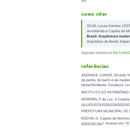
XX.
como citar
SILVA, Lucas Dantas; LESS
revisitando a Capela do 
Brasil: Arquitetura mode
Arquitetos do Brasil, Dep
Exportar referência:
BibTeX
RIS
referências
ANDRADE JUNIOR, Nivaldo Viei
da pedra, do barro e da made
Norte/Nordeste. Fortaleza: Un
INSTITUTO DO PATRIMÔNIO HI
MOREIRA, P da Luz. A Capela d
us.com.br/revistas/read/proje
PREFEITURA MUNICIPAL DE ITAP
ROCHA. G. Capela do Menino J
apetinga-ba/
> Acesso em: 10 