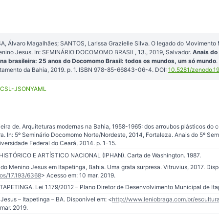
A, Álvaro Magalhães; SANTOS, Larissa Grazielle Silva. O legado do Movimento M
Menino Jesus. In: SEMINÁRIO DOCOMOMO BRASIL, 13., 2019, Salvador.
Anais do
rna brasileira: 25 anos do Docomomo Brasil: todos os mundos, um só mundo
.
artamento da Bahia, 2019. p. 1. ISBN 978-85-66843-06-4. DOI:
10.5281/zenodo.1
CSL-JSON
YAML
ra de. Arquiteturas modernas na Bahia, 1958-1965: dos arroubos plásticos do co
ira. In: 5º Seminário Docomomo Norte/Nordeste, 2014, Fortaleza. Anais do 5º S
iversidade Federal do Ceará, 2014. p. 1-15.
STÓRICO E ARTÍSTICO NACIONAL (IPHAN). Carta de Washington. 1987.
o Menino Jesus em Itapetinga, Bahia. Uma grata surpresa. Vitruvius, 2017. Disp
tos/17.193/6368
> Acesso em: 10 mar. 2019.
ETINGA. Lei 1.179/2012 – Plano Diretor de Desenvolvimento Municipal de Itap
esus – Itapetinga – BA. Disponível em: <
http://www.leniobraga.com.br/escultur
mar. 2019.