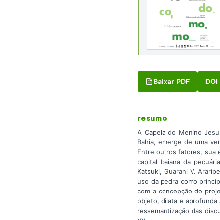
Baixar PDF
DOI
resumo
A Capela do Menino Jesus
Bahia, emerge de uma vert
Entre outros fatores, sua
capital baiana da pecuári
Katsuki, Guarani V. Arari
uso da pedra como principa
com a concepção do projet
objeto, dilata e aprofund
ressemantização das discu