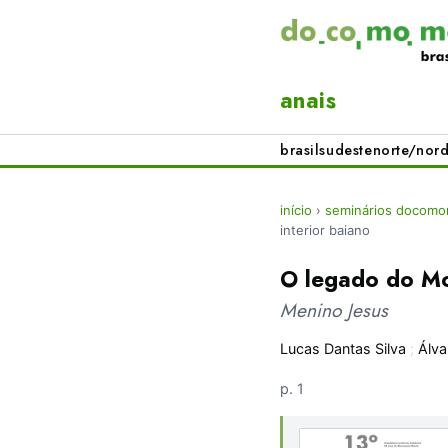
anais
brasil
sudeste
norte/nord
início
›
seminários docomom
interior baiano
O legado do Mo
Menino Jesus
Lucas Dantas Silva
;
Álva
p. 1