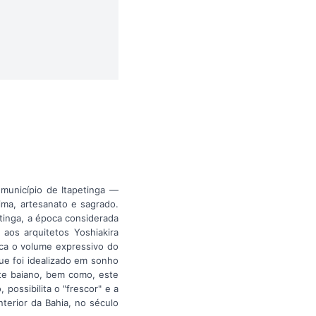
município de Itapetinga —
ima, artesanato e sagrado.
tinga, a época considerada
 aos arquitetos Yoshiakira
ica o volume expressivo do
que foi idealizado em sonho
ste baiano, bem como, este
ossibilita o "frescor" e a
terior da Bahia, no século