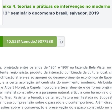
eixo 4. teorias e práticas de intervenção no moderno
13º seminário docomomo brasil, salvador, 2019
10.5281/zenodo.19077888
, projetada entre os anos de 1964 e 1967 na fazenda Bela Vista, no 
ente regionalista, produto da interação combinada da cultura local, cl
 edificação atrela-se ao apogeu do desenvolvimento econômico de Itape
a, e a certa aspiração anticentrista do movimento moderno. Atribuída
pe e Albert Hoisel, a Capela incorpora artesanalmente e de forma orgân
l material construtivo e a paisagem natural, articula com harmonia o 
o final. Revisitar a temática de tal arquitetura manifestada no Sudoe
a a nossa compreensão sobre o passado e o contemporâneo. Além disso, p
ssões sobre a conservação e preservação do espaço construído no in