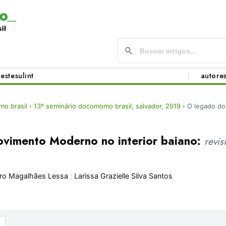
este
sul
int
autore
o brasil
›
13º seminário docomomo brasil, salvador, 2019
›
O legado d
vimento Moderno no interior baiano:
revis
ro Magalhães Lessa
;
Larissa Grazielle Silva Santos