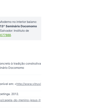
oderno no interior baiano:
 13º Seminário Docomomo
 Salvador: Instituto de
9077888
.
ncreto à tradição construtiva
eminário Docomomo
onível em: <
http://www.vitruvi
etinga. 2012.
as/capela-do-menino-jesus-it