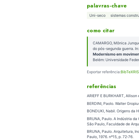
palavras-chave
Uni-seco
sistemas constr
como citar
CAMARGO, Mônica Junqueir
do pós-segunda guerra. 
Modernismo em movimento:
Belém: Universidade Fede
Exportar referência:
BibTeX
RIS
referências
ARIEFF E BURKHART, Allison e 
BERDINI, Paolo. Walter Gropius
BONDUKI, Nabil. Origens da Ha
BRUNA, Paulo. A Indústria da
São Paulo, Faculdade de Arqu
BRUNA, Paulo. Arquitetura, I
Paulo, 1976. nº15, p. 72‐76.