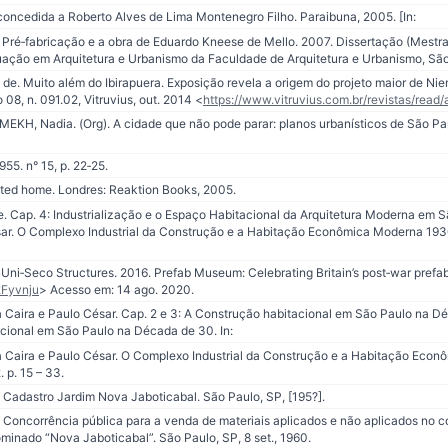
oncedida a Roberto Alves de Lima Montenegro Filho. Paraibuna, 2005. [In:
ré‐fabricação e a obra de Eduardo Kneese de Mello. 2007. Dissertação (Mestra
ação em Arquitetura e Urbanismo da Faculdade de Arquitetura e Urbanismo, São
. Muito além do Ibirapuera. Exposição revela a origem do projeto maior de Ni
 08, n. 091.02, Vitruvius, out. 2014 <
https://www.vitruvius.com.br/revistas/read
KH, Nadia. (Org). A cidade que não pode parar: planos urbanísticos de São Pau
5. n° 15, p. 22‐25.
ated home. Londres: Reaktion Books, 2005.
 Cap. 4: Industrialização e o Espaço Habitacional da Arquitetura Moderna em São
sar. O Complexo Industrial da Construção e a Habitação Econômica Moderna 1930
Uni‐Seco Structures. 2016. Prefab Museum: Celebrating Britain’s post‐war prefabs
/2Fyvnju
> Acesso em: 14 ago. 2020.
Caira e Paulo César. Cap. 2 e 3: A Construção habitacional em São Paulo na Dé
ional em São Paulo na Década de 30. In:
 Caira e Paulo César. O Complexo Industrial da Construção e a Habitação Econ
 p. 15 – 33.
 Cadastro Jardim Nova Jaboticabal. São Paulo, SP, [195?].
 Concorrência pública para a venda de materiais aplicados e não aplicados no c
ominado “Nova Jaboticabal”. São Paulo, SP, 8 set., 1960.