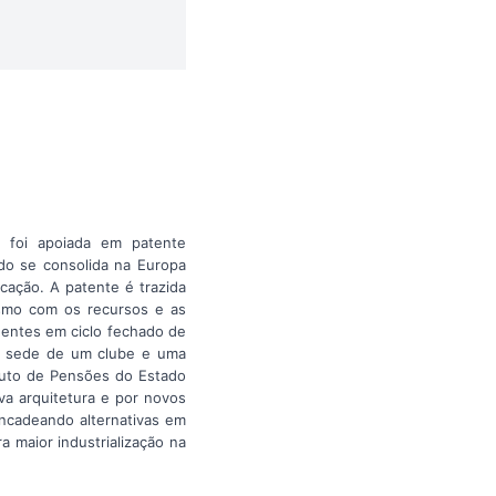
l foi apoiada em patente
do se consolida na Europa
icação. A patente é trazida
ismo com os recursos e as
nentes em ciclo fechado de
 a sede de um clube e uma
ituto de Pensões do Estado
va arquitetura e por novos
ncadeando alternativas em
a maior industrialização na