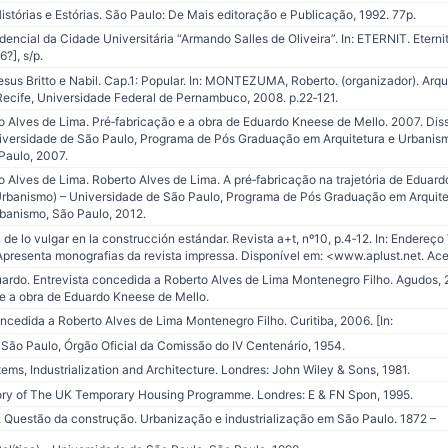
stórias e Estórias. São Paulo: De Mais editoração e Publicação, 1992. 77p.
cial da Cidade Universitária “Armando Salles de Oliveira”. In: ETERNIT. Eternit 
?], s/p.
us Britto e Nabil. Cap.1: Popular. In: MONTEZUMA, Roberto. (organizador). Arqui
Recife, Universidade Federal de Pernambuco, 2008. p.22‐121.
lves de Lima. Pré‐fabricação e a obra de Eduardo Kneese de Mello. 2007. Dis
niversidade de São Paulo, Programa de Pós Graduação em Arquitetura e Urbanis
Paulo, 2007.
ves de Lima. Roberto Alves de Lima. A pré‐fabricação na trajetória de Eduard
Urbanismo) – Universidade de São Paulo, Programa de Pós Graduação em Arquit
rbanismo, São Paulo, 2012.
e lo vulgar en la construcción estándar. Revista a+t, nº10, p.4‐12. In: Endereço V
 Apresenta monografias da revista impressa. Disponível em: <www.aplust.net. Ac
do. Entrevista concedida a Roberto Alves de Lima Montenegro Filho. Agudos
o e a obra de Eduardo Kneese de Mello.
cedida a Roberto Alves de Lima Montenegro Filho. Curitiba, 2006. [In:
o Paulo, Órgão Oficial da Comissão do IV Centenário, 1954.
ems, Industrialization and Architecture. Londres: John Wiley & Sons, 1981.
tory of The UK Temporary Housing Programme. Londres: E & FN Spon, 1995.
 Questão da construção. Urbanização e industrialização em São Paulo. 1872 –