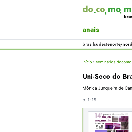
anais
brasil
sudeste
norte/nord
início
›
seminários docomom
Uni-Seco do Bra
Mônica Junqueira de Ca
p. 1-15