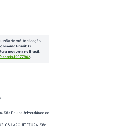
ussão de pré-fabricação
ocomomo Brasil: O
tura moderna no Brasil
.
/zenodo.19077892
.
.
a. São Paulo: Universidade de
 2002. C&J ARQUITETURA. São