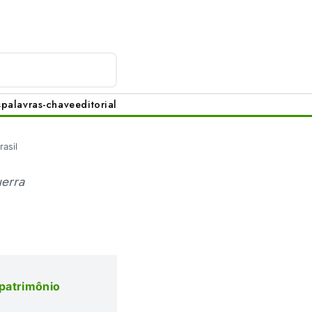
s
palavras-chave
editorial
asil
uerra
 patrimônio