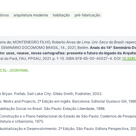
utivos
arquitetura moderna
habitação
pré-fabricação
a de; MONTENEGRO FILHO, Roberto Alves de Lima. Uni-Seco do Brasil: reperc
In: SEMINÁRIO DOCOMOMO BRASIL, 14., 2021, Belém.
Anais do 14º Seminário D
 usos, reusos, novas cartografias: presente e futuro do legado da Arquite
ral do Pará, FAU, PPGAU, 2021. p. 1-15. ISBN 978-65-00-40027-4. DOI:
10.5281
CSL-JSON
YAML
Bryan. Prefab. Salt Lake City: Gibbs Smith, Publisher, 2002.
: Works and Projects. 2ª Edição em inglês. Barcelona: Editorial Gustavo Gili, 1996
bitação Social no Brasil. São Paulo: Estação Liberdade, 1998.
 Construção e o Plano habitacional do Estado de São Paulo: Cadernos de Pesquis
itetura e Urbanismo, 1975.
ndustrialização e Desenvolvimento. 2ª Edição. São Paulo: Editora Perspectiva,