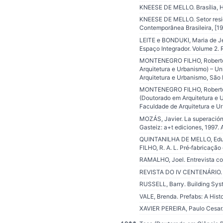
KNEESE DE MELLO. Brasília, Hi
KNEESE DE MELLO. Setor residen
Contemporânea Brasileira, [196
LEITE e BONDUKI, Maria de Jes
Espaço Integrador. Volume 2. 
MONTENEGRO FILHO, Roberto A
Arquitetura e Urbanismo) – U
Arquitetura e Urbanismo, São 
MONTENEGRO FILHO, Roberto Al
(Doutorado em Arquitetura e 
Faculdade de Arquitetura e U
MOZÁS, Javier. La superación d
Gasteiz: a+t ediciones, 1997.
QUINTANILHA DE MELLO, Eduar
FILHO, R. A. L. Pré‐fabricaçã
RAMALHO, Joel. Entrevista con
REVISTA DO IV CENTENÁRIO. Sã
RUSSELL, Barry. Building Syst
VALE, Brenda. Prefabs: A His
XAVIER PEREIRA, Paulo Cesar.