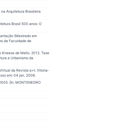
na Arquitetura Brasileira
tetura Brasil 500 anos: O
sertação (Mestrado em
mo da Faculdade de
o Kneese de Mello. 2012. Tese
etura e Urbanismo da
irtual da Revista a+t. Vitoria‐
esso em: 04 jan. 2006.
, 2005. [In: MONTENEGRO