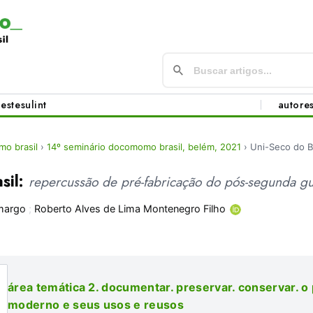
este
sul
int
autore
o brasil
›
14º seminário docomomo brasil, belém, 2021
›
Uni-Seco do Br
sil:
repercussão de pré-fabricação do pós-segunda g
margo
;
Roberto Alves de Lima Montenegro Filho
área temática 2. documentar. preservar. conservar. o
moderno e seus usos e reusos