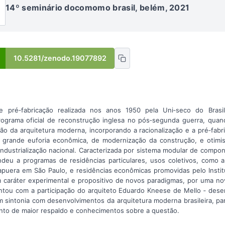
14º seminário docomomo brasil, belém, 2021
10.5281/zenodo.19077892
de pré‐fabricação realizada nos anos 1950 pela Uni‐seco do Brasi
rograma oficial de reconstrução inglesa no pós‐segunda guerra, quan
ão da arquitetura moderna, incorporando a racionalização e a pré‐fabr
e grande euforia econômica, de modernização da construção, e otim
 industrialização nacional. Caracterizada por sistema modular de compo
ndeu a programas de residências particulares, usos coletivos, como
apuera em São Paulo, e residências econômicas promovidas pelo Inst
 caráter experimental e propositivo de novos paradigmas, por uma no
ntou com a participação do arquiteto Eduardo Kneese de Mello ‐ dese
 sintonia com desenvolvimentos da arquitetura moderna brasileira, par
nto de maior respaldo e conhecimentos sobre a questão.