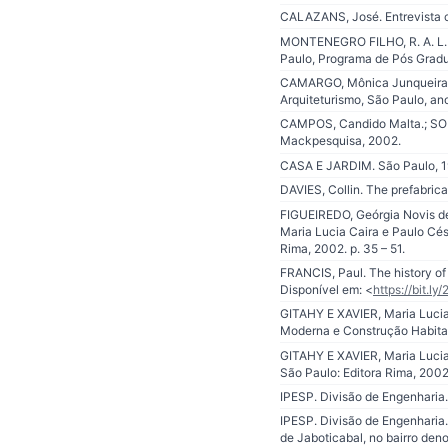
CALAZANS, José. Entrevista c
MONTENEGRO FILHO, R. A. L. P
Paulo, Programa de Pós Gradu
CAMARGO, Mônica Junqueira de
Arquiteturismo, São Paulo, ano
CAMPOS, Candido Malta.; SOME
Mackpesquisa, 2002.
CASA E JARDIM. São Paulo, 195
DAVIES, Collin. The prefabric
FIGUEIREDO, Geórgia Novis de.
Maria Lucia Caira e Paulo Cé
Rima, 2002. p. 35 – 51.
FRANCIS, Paul. The history of 
Disponível em: <
https://bit.ly
GITAHY E XAVIER, Maria Lucia 
Moderna e Construção Habitac
GITAHY E XAVIER, Maria Lucia
São Paulo: Editora Rima, 2002.
IPESP. Divisão de Engenharia.
IPESP. Divisão de Engenharia.
de Jaboticabal, no bairro den