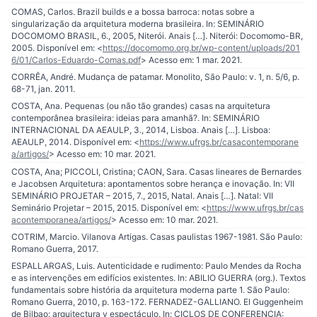
COMAS, Carlos. Brazil builds e a bossa barroca: notas sobre a
singularização da arquitetura moderna brasileira. In: SEMINÁRIO
DOCOMOMO BRASIL, 6., 2005, Niterói. Anais […]. Niterói: Docomomo-BR,
2005. Disponível em: <
https://docomomo.org.br/wp-content/uploads/201
6/01/Carlos-Eduardo-Comas.pdf
> Acesso em: 1 mar. 2021.
CORRÊA, André. Mudança de patamar. Monolito, São Paulo: v. 1, n. 5/6, p.
68-71, jan. 2011.
COSTA, Ana. Pequenas (ou não tão grandes) casas na arquitetura
contemporânea brasileira: ideias para amanhã?. In: SEMINÁRIO
INTERNACIONAL DA AEAULP, 3., 2014, Lisboa. Anais […]. Lisboa:
AEAULP, 2014. Disponível em: <
https://www.ufrgs.br/casacontemporane
a/artigos/
> Acesso em: 10 mar. 2021.
COSTA, Ana; PICCOLI, Cristina; CAON, Sara. Casas lineares de Bernardes
e Jacobsen Arquitetura: apontamentos sobre herança e inovação. In: VII
SEMINÁRIO PROJETAR – 2015, 7., 2015, Natal. Anais […]. Natal: VII
Seminário Projetar – 2015, 2015. Disponível em: <
https://www.ufrgs.br/cas
acontemporanea/artigos/
> Acesso em: 10 mar. 2021.
COTRIM, Marcio. Vilanova Artigas. Casas paulistas 1967-1981. São Paulo:
Romano Guerra, 2017.
ESPALLARGAS, Luis. Autenticidade e rudimento: Paulo Mendes da Rocha
e as intervenções em edifícios existentes. In: ABILIO GUERRA (org.). Textos
fundamentais sobre história da arquitetura moderna parte 1. São Paulo:
Romano Guerra, 2010, p. 163-172. FERNADEZ-GALLIANO. El Guggenheim
de Bilbao: arquitectura y espectáculo. In: CICLOS DE CONFERENCIA: