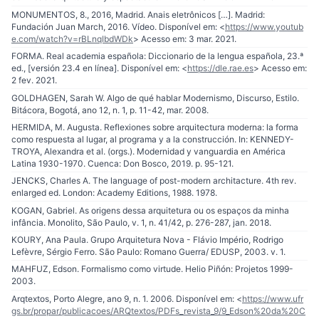
MONUMENTOS, 8., 2016, Madrid. Anais eletrônicos […]. Madrid:
Fundación Juan March, 2016. Vídeo. Disponível em: <
https://www.youtub
e.com/watch?v=rBLnqIbdWDk
> Acesso em: 3 mar. 2021.
FORMA. Real academia española: Diccionario de la lengua española, 23.ª
ed., [versión 23.4 en línea]. Disponível em: <
https://dle.rae.es
> Acesso em:
2 fev. 2021.
GOLDHAGEN, Sarah W. Algo de qué hablar Modernismo, Discurso, Estilo.
Bitácora, Bogotá, ano 12, n. 1, p. 11-42, mar. 2008.
HERMIDA, M. Augusta. Reflexiones sobre arquitectura moderna: la forma
como respuesta al lugar, al programa y a la construcción. In: KENNEDY-
TROYA, Alexandra et al. (orgs.). Modernidad y vanguardia en América
Latina 1930-1970. Cuenca: Don Bosco, 2019. p. 95-121.
JENCKS, Charles A. The language of post-modern architacture. 4th rev.
enlarged ed. London: Academy Editions, 1988. 1978.
KOGAN, Gabriel. As origens dessa arquitetura ou os espaços da minha
infância. Monolito, São Paulo, v. 1, n. 41/42, p. 276-287, jan. 2018.
KOURY, Ana Paula. Grupo Arquitetura Nova - Flávio Império, Rodrigo
Lefèvre, Sérgio Ferro. São Paulo: Romano Guerra/ EDUSP, 2003. v. 1.
MAHFUZ, Edson. Formalismo como virtude. Helio Piñón: Projetos 1999-
2003.
Arqtextos, Porto Alegre, ano 9, n. 1. 2006. Disponível em: <
https://www.ufr
gs.br/propar/publicacoes/ARQtextos/PDFs_revista_9/9_Edson%20da%20C