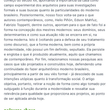
começo do século XX, apontando a importância da casa como
campo experimental dos arquitetos para suas investigações
formais e suas buscas quanto às particularidades do moderno
brasileiro. Posteriormente, nosso foco volta-se para o que
autores contemporâneos, como, Helio Piñón, Edson Mahfuz,
Fabrizio Toppetti, dentre outros, apontam para o que de fato foi a
forma na concepção dos mestres modernos: seus domínios, seus
determinantes e como sua atuação não se encerra em si, na
forma moderna. Isto é (voltando para a defesa de seu tratamento
como discurso), que a forma moderna, bem como a própria
modernidade, não possui um fim definido, sepultado. Ela persiste
e engloba o que é produzido atualmente, aquilo que chamamos
de contemporâneo. Por fim, relacionamos nossas pesquisas aos
casos que são projetados e construídos hoje, defendendo uma
continuidade do fazer arquitetônico moderno brasileiro,
principalmente a partir de seu viés formal – já descolado de suas
intenções utópicas quanto à transformação social. O artigo
objetiva, portanto, retirar a noção de forma como algo tomado por
subjugado à função durante a modernidade e ressaltar sua
relevância para qualidade que proporciona aos projetos, ao ponto
de ser aplicada ainda hoje.