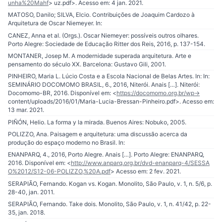
unha%20Mahf
> uz.pdf>. Acesso em: 4 jan. 2021.
MATOSO, Danilo; SILVA, Elcio. Contribuições de Joaquim Cardozo à
Arquitetura de Oscar Niemeyer. In:
CANEZ, Anna et al. (Orgs.). Oscar Niemeyer: possíveis outros olhares.
Porto Alegre: Sociedade de Educação Ritter dos Reis, 2016, p. 137-154.
MONTANER, Josep M. A modernidade superada arquitetura. Arte e
pensamento do século XX. Barcelona: Gustavo Gili, 2001.
PINHEIRO, Maria L. Lúcio Costa e a Escola Nacional de Belas Artes. In: In:
SEMINÁRIO DOCOMOMO BRASIL, 6., 2016, Niterói. Anais […]. Niterói:
Docomomo-BR, 2016. Disponível em: <
https://docomomo.org.br/wp-
content/uploads/2016/01/Maria-Lucia-Bressan-Pinheiro.pdf>. Acesso em:
13 mar. 2021.
PIÑÓN, Helio. La forma y la mirada. Buenos Aires: Nobuko, 2005.
POLIZZO, Ana. Paisagem e arquitetura: uma discussão acerca da
produção do espaço moderno no Brasil. In:
ENANPARQ, 4., 2016, Porto Alegre. Anais […]. Porto Alegre: ENANPARQ,
2016. Disponível em: <
http://www.anparq.org.br/dvd-enanparq-4/SESSA
O%2012/S12-06-POLIZZO,%20A.pdf
> Acesso em: 2 fev. 2021.
SERAPIÃO, Fernando. Kogan vs. Kogan. Monolito, São Paulo, v. 1, n. 5/6, p.
28-40, jan. 2011.
SERAPIÃO, Fernando. Take dois. Monolito, São Paulo, v. 1, n. 41/42, p. 22-
35, jan. 2018.