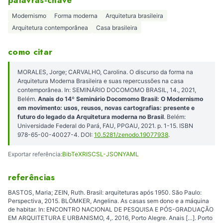
palavras-chave
Modernismo
Forma moderna
Arquitetura brasileira
Arquitetura contemporânea
Casa brasileira
como citar
MORALES, Jorge; CARVALHO, Carolina. O discurso da forma na
Arquitetura Moderna Brasileira e suas repercussões na casa
contemporânea. In: SEMINÁRIO DOCOMOMO BRASIL, 14., 2021,
Belém.
Anais do 14º Seminário Docomomo Brasil: O Modernismo
em movimento: usos, reusos, novas cartografias: presente e
futuro do legado da Arquitetura moderna no Brasil
. Belém:
Universidade Federal do Pará, FAU, PPGAU, 2021. p. 1-15. ISBN
978-65-00-40027-4. DOI:
10.5281/zenodo.19077938
.
Exportar referência:
BibTeX
RIS
CSL-JSON
YAML
referências
BASTOS, Maria; ZEIN, Ruth. Brasil: arquiteturas após 1950. São Paulo:
Perspectiva, 2015. BLÖMKER, Angelina. As casas sem dono e a máquina
de habitar. In: ENCONTRO NACIONAL DE PESQUISA E PÓS-GRADUAÇÃO
EM ARQUITETURA E URBANISMO, 4,. 2016, Porto Alegre. Anais […]. Porto