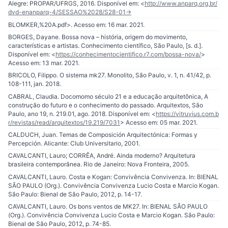
Alegre: PROPAR/UFRGS, 2016. Disponível em: <
http://www.anparq.org.br/
dvd-enanparq-4/SESSAO%2028/S28-01-
BLOMKER,%20A.pdf>. Acesso em: 16 mar. 2021.
BORGES, Dayane. Bossa nova – história, origem do movimento,
características e artistas. Conhecimento científico, São Paulo, [s. d.].
Disponível em: <
https://conhecimentocientifico.r7.com/bossa-nova/
>
Acesso em: 13 mar. 2021.
BRICOLO, Filippo. O sistema mk27. Monolito, São Paulo, v. 1, n. 41/42, p.
108-111, jan. 2018.
CABRAL, Claudia. Docomomo século 21 e a educação arquitetônica, A
construção do futuro e o conhecimento do passado. Arquitextos, São
Paulo, ano 19, n. 219.01, ago. 2018. Disponível em: <
https://vitruvius.com.b
r/revistas/read/arquitextos/19.219/7031
> Acesso em: 05 mar. 2021.
CALDUCH, Juan. Temas de Composición Arquitectónica: Formas y
Percepción. Alicante: Club Universitario, 2001.
CAVALCANTI, Lauro; CORRÊA, André. Ainda moderno? Arquitetura
brasileira contemporânea. Rio de Janeiro: Nova Fronteira, 2005.
CAVALCANTI, Lauro. Costa e Kogan: Convivência Convivenza. In: BIENAL
SÃO PAULO (Org.). Convivência Convivenza Lucio Costa e Marcio Kogan.
São Paulo: Bienal de São Paulo, 2012, p. 14-17.
CAVALCANTI, Lauro. Os bons ventos de MK27. In: BIENAL SÃO PAULO
(Org.). Convivência Convivenza Lucio Costa e Marcio Kogan. São Paulo:
Bienal de São Paulo, 2012, p. 74-85.