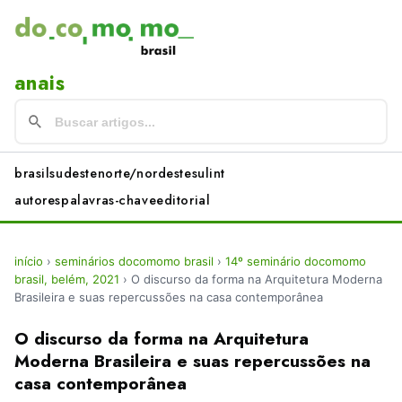
anais
brasil
sudeste
norte/nordeste
sul
int
autores
palavras-chave
editorial
início
›
seminários docomomo brasil
›
14º seminário docomomo
brasil, belém, 2021
›
O discurso da forma na Arquitetura Moderna
Brasileira e suas repercussões na casa contemporânea
O discurso da forma na Arquitetura
Moderna Brasileira e suas repercussões na
casa contemporânea