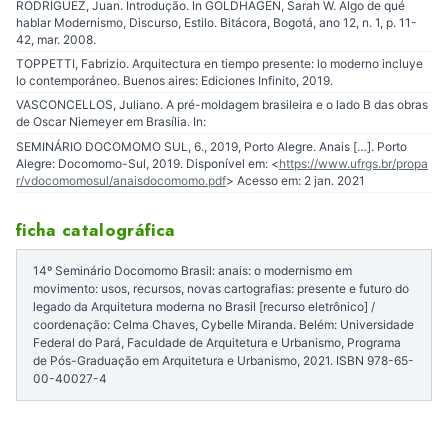
RODRÍGUEZ, Juan. Introdução. In GOLDHAGEN, Sarah W. Algo de qué
hablar Modernismo, Discurso, Estilo. Bitácora, Bogotá, ano 12, n. 1, p. 11-
42, mar. 2008.
TOPPETTI, Fabrizio. Arquitectura en tiempo presente: lo moderno incluye
lo contemporáneo. Buenos aires: Ediciones Infinito, 2019.
VASCONCELLOS, Juliano. A pré-moldagem brasileira e o lado B das obras
de Oscar Niemeyer em Brasília. In:
SEMINÁRIO DOCOMOMO SUL, 6., 2019, Porto Alegre. Anais […]. Porto
Alegre: Docomomo-Sul, 2019. Disponível em: <
https://www.ufrgs.br/propa
r/vdocomomosul/anaisdocomomo.pdf
> Acesso em: 2 jan. 2021
ficha catalográfica
14º Seminário Docomomo Brasil: anais: o modernismo em
movimento: usos, recursos, novas cartografias: presente e futuro do
legado da Arquitetura moderna no Brasil [recurso eletrônico] /
coordenação: Celma Chaves, Cybelle Miranda. Belém: Universidade
Federal do Pará, Faculdade de Arquitetura e Urbanismo, Programa
de Pós-Graduação em Arquitetura e Urbanismo, 2021. ISBN 978-65-
00-40027-4