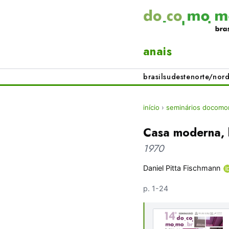
anais
brasil
sudeste
norte/nord
início
›
seminários docomom
Casa moderna, 
1970
Daniel Pitta Fischmann
p. 1-24