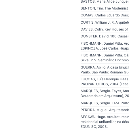
BASTOS, Maria Alice Junqueira
BENTON, Tim. The Modernist 
COMAS, Carlos Eduardo Dias; P
CURTIS, William J. R. Arquit
DAVIES, Colin. Key Houses of 
DUNSTER, David. 100 Casas uni
FISCHMANN, Daniel Pitta. Arqu
ESPINOZA, José Carlos Huapay
FISCHMANN, Daniel Pitta. Cáps
Silva. In VI Seminário Docomo
GUERRA, Abilio. A casa binucl
Paulo. São Paulo: Romano Gue
LUCCAS, Luís Henrique Haas. Ar
PROPAR-UFRGS, 2004 (Tese d
MARQUES, Sergio. Fayet, Araú
Doutorado em Arquitetura), 20
MARQUES, Sergio. FAM. Porto
PEREIRA, Miguel. Arquitetando
SEGAWA, Hugo. Arquiteturas n
residencial unifamiliar, na déc
EDUNISC, 2003.