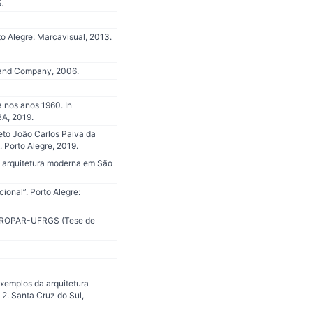
.
o Alegre: Marcavisual, 2013.
n and Company, 2006.
 nos anos 1960. In
BA, 2019.
eto João Carlos Paiva da
 Porto Alegre, 2019.
e arquitetura moderna em São
ional”. Porto Alegre:
e, PROPAR-UFRGS (Tese de
xemplos da arquitetura
e 2. Santa Cruz do Sul,