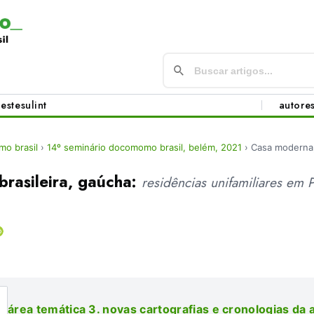
este
sul
int
autore
o brasil
›
14º seminário docomomo brasil, belém, 2021
›
Casa moderna,
brasileira, gaúcha:
residências unifamiliares em 
área temática 3. novas cartografias e cronologias da 