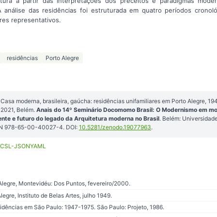
tetura a partir das interpretações dos preceitos e paradigmas mode
A análise das residências foi estruturada em quatro períodos cronol
es representativos.
residências
Porto Alegre
Casa moderna, brasileira, gaúcha: residências unifamiliares em Porto Alegre, 1
2021, Belém.
Anais do 14º Seminário Docomomo Brasil: O Modernismo em mo
ente e futuro do legado da Arquitetura moderna no Brasil
. Belém: Universidad
SBN 978-65-00-40027-4. DOI:
10.5281/zenodo.19077963
.
CSL-JSON
YAML
o Alegre, Montevidéu: Dos Puntos, fevereiro/2000.
legre, Instituto de Belas Artes, julho 1949.
dências em São Paulo: 1947-1975. São Paulo: Projeto, 1986.