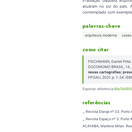
irradiação daquela arqui
atuaram no sul do país. 
contemplado com exemplar
palavras-chave
arquiteura moderna
casas
como citar
FISCHMANN, Daniel Pitta. 
DOCOMOMO BRASIL, 14., 
novas cartografias: pres
PPGAU, 2021. p. 1-24. I
Exportar referência:
BibTeX
RIS
referências
_. Revista Elarqa nº 33. Port
_. Revista Espaço nº 3. Porto A
ACAYABA, Marlene Milan. Resi