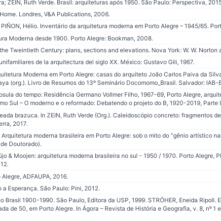
; ZEIN, Ruth Verde. Brasil: arquiteturas após 1950. São Paulo: Perspectiva, 2015
Home. Londres, V&A Publications, 2006.
IÑON, Hélio. Inventário da arquitetura moderna em Porto Alegre – 1945/65. Port
etura Moderna desde 1900. Porto Alegre: Bookman, 2008.
the Tweintieth Century: plans, sections and elevations. Nova York: W. W. Norto
familiares de la arquitectura del siglo XX. México: Gustavo Gili, 1967.
itetura Moderna em Porto Alegre: casas do arquiteto João Carlos Paiva da Silva
a (org.). Livro de Resumos do 13º Seminário Docomomo_Brasil. Salvador: IAB-
ula do tempo: Residência Germano Vollmer Filho, 1967-69, Porto Alegre, arquit
mo Sul – O moderno e o reformado: Debatendo o projeto do B, 1920-2019, Parte I.
eada brazuca. In ZEIN, Ruth Verde (Org.). Caleidoscópio concreto: fragmentos d
rra, 2017.
quitetura moderna brasileira em Porto Alegre: sob o mito do “gênio artístico nac
e Doutorado).
jo & Moojen: arquitetura moderna brasileira no sul - 1950 / 1970. Porto Alegr
12.
 Alegre, ADFAUPA, 2016.
 a Esperança. São Paulo: Pini, 2012.
o Brasil 1900-1990. São Paulo, Editora da USP, 1999. STRÖHER, Eneida Ripoll. E
ada de 50, em Porto Alegre. In Ágora – Revista de História e Geografia, v. 8, nº 1 