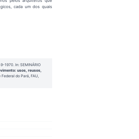
rnos pelos arquitetos que
ógicos, cada um dos quais
949-1970. In: SEMINÁRIO
vimento: usos, reusos,
e Federal do Pará, FAU,