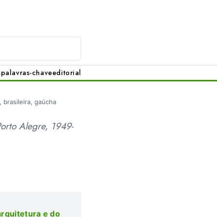
s
palavras-chave
editorial
 brasileira, gaúcha
Porto Alegre, 1949-
arquitetura e do