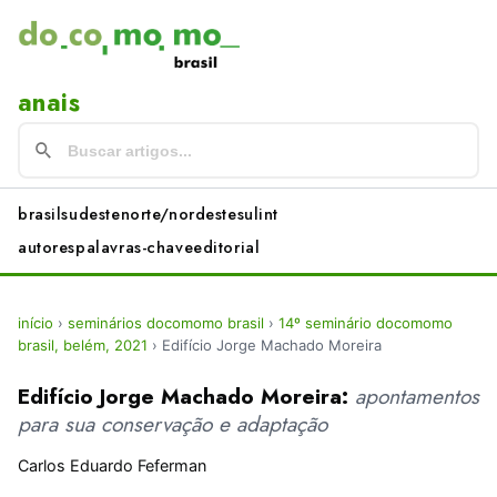
anais
brasil
sudeste
norte/nordeste
sul
int
autores
palavras-chave
editorial
início
›
seminários docomomo brasil
›
14º seminário docomomo
brasil, belém, 2021
›
Edifício Jorge Machado Moreira
Edifício Jorge Machado Moreira:
apontamentos
para sua conservação e adaptação
Carlos Eduardo Feferman