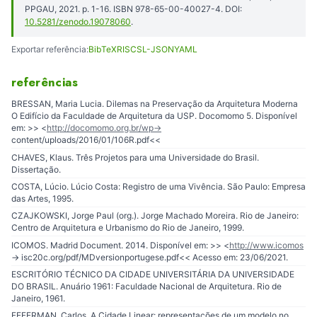
PPGAU, 2021. p. 1-16. ISBN 978-65-00-40027-4. DOI:
10.5281/zenodo.19078060
.
Exportar referência:
BibTeX
RIS
CSL-JSON
YAML
referências
BRESSAN, Maria Lucia. Dilemas na Preservação da Arquitetura Moderna
O Edifício da Faculdade de Arquitetura da USP. Docomomo 5. Disponível
em: >> <
http://docomomo.org.br/wp-
content/uploads/2016/01/106R.pdf<<
CHAVES, Klaus. Três Projetos para uma Universidade do Brasil.
Dissertação.
COSTA, Lúcio. Lúcio Costa: Registro de uma Vivência. São Paulo: Empresa
das Artes, 1995.
CZAJKOWSKI, Jorge Paul (org.). Jorge Machado Moreira. Rio de Janeiro:
Centro de Arquitetura e Urbanismo do Rio de Janeiro, 1999.
ICOMOS. Madrid Document. 2014. Disponível em: >> <
http://www.icomos
-> isc20c.org/pdf/MDversionportugese.pdf<< Acesso em: 23/06/2021.
ESCRITÓRIO TÉCNICO DA CIDADE UNIVERSITÁRIA DA UNIVERSIDADE
DO BRASIL. Anuário 1961: Faculdade Nacional de Arquitetura. Rio de
Janeiro, 1961.
FEFERMAN, Carlos. A Cidade Linear: representações de um modelo no