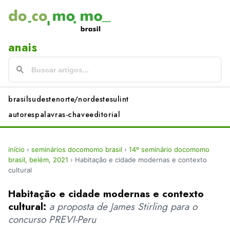
anais
brasil
sudeste
norte/nordeste
sul
int
autores
palavras-chave
editorial
início
›
seminários docomomo brasil
›
14º seminário docomomo
brasil, belém, 2021
›
Habitação e cidade modernas e contexto
cultural
Habitação e cidade modernas e contexto
cultural:
a proposta de James Stirling para o
concurso PREVI-Peru