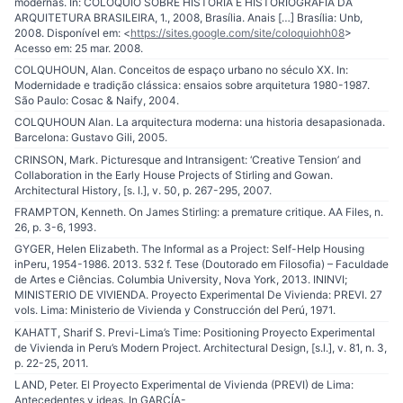
modernas. In: COLÓQUIO SOBRE HISTÓRIA E HISTORIOGRAFIA DA
ARQUITETURA BRASILEIRA, 1., 2008, Brasília. Anais […] Brasília: Unb,
2008. Disponível em: <
https://sites.google.com/site/coloquiohh08
>
Acesso em: 25 mar. 2008.
COLQUHOUN, Alan. Conceitos de espaço urbano no século XX. In:
Modernidade e tradição clássica: ensaios sobre arquitetura 1980-1987.
São Paulo: Cosac & Naify, 2004.
COLQUHOUN Alan. La arquitectura moderna: una historia desapasionada.
Barcelona: Gustavo Gili, 2005.
CRINSON, Mark. Picturesque and Intransigent: ‘Creative Tension’ and
Collaboration in the Early House Projects of Stirling and Gowan.
Architectural History, [s. l.], v. 50, p. 267-295, 2007.
FRAMPTON, Kenneth. On James Stirling: a premature critique. AA Files, n.
26, p. 3-6, 1993.
GYGER, Helen Elizabeth. The Informal as a Project: Self-Help Housing
inPeru, 1954-1986. 2013. 532 f. Tese (Doutorado em Filosofia) – Faculdade
de Artes e Ciências. Columbia University, Nova York, 2013. ININVI;
MINISTERIO DE VIVIENDA. Proyecto Experimental De Vivienda: PREVI. 27
vols. Lima: Ministerio de Vivienda y Construcción del Perú, 1971.
KAHATT, Sharif S. Previ-Lima’s Time: Positioning Proyecto Experimental
de Vivienda in Peru’s Modern Project. Architectural Design, [s.l.], v. 81, n. 3,
p. 22-25, 2011.
LAND, Peter. El Proyecto Experimental de Vivienda (PREVI) de Lima:
Antecedentes y ideas. In GARCÍA-