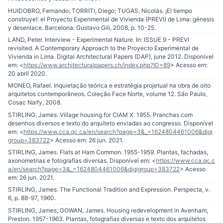
HUIDOBRO, Fernando; TORRITI, Diego; TUGAS, Nicolás. ¡El tiempo
construye!: el Proyecto Experimental de Vivienda (PREVI) de Lima: génesis
y desenlace. Barcelona: Gustavo Gili, 2008, p. 10-25.
LAND, Peter. Interview - Experimental Nature. In: ISSUE 9 - PREVI
revisited. A Contemporary Approach to the Proyecto Experimental de
Vivienda in Lima. Digital Architectural Papers (DAP), june 2012. Disponível
em: <
https://www.architecturalpapers.ch/index.php?ID=89
> Acesso em:
20 abril 2020.
MONEO, Rafael. Inquietação teórica e estratégia projetual na obra de oito
arquitetos contemporâneos. Coleção Face Norte, volume 12. São Paulo,
Cosac Naify, 2008.
STIRLING, James. Village housing for CIAM X. 1955. Pranchas com
desenhos diversos e texto do arquiteto enviadas ao congresso. Disponível
em: <
https://www.cca.qc.ca/en/search?page=3&_=1624804461006&digi
group=383722
> Acesso em: 26 jun. 2021.
STIRLING, James. Flats at Ham Common. 1955-1959. Plantas, fachadas,
axonometrias e fotografias diversas. Disponível em: <
https://www.cca.qc.c
a/en/search?page=3&_=1624804461006&digigroup=383722
> Acesso
em: 26 jun. 2021.
STIRLING, James. The Functional Tradition and Expression. Perspecta, v.
6, p. 88-97, 1960.
STIRLING, James; GOWAN, James. Housing redevelopment in Avenham,
Preston. 1957-1963. Plantas, fotografias diversas e texto dos arquitetos