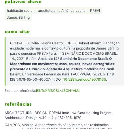
palavras-chave
habitação social
arquitetura na América Latina
PREVI
James Stirling
como citar
GONSALES, Célia Helena Castro; LOPES, Gabriel Alvariz. Habitação
e cidade modernas e contexto cultural: a proposta de James Stirling
para o concurso PREVI-Peru. In: SEMINÁRIO DOCOMOMO BRASIL,
14., 2021, Belém.
Anais do 14º Seminário Docomomo Brasil: O
Modernismo em movimento: usos, reusos, novas cartografias:
presente e futuro do legado da Arquitetura moderna no Brasil
.
Belém: Universidade Federal do Pará, FAU, PPGAU, 2021. p. 1-19.
ISBN 978-65-00-40027-4. DOI:
10.5281/zenodo.19078135
.
Exportar referência:
BibTeX
RIS
CSL-JSON
YAML
referências
ARCHITECTURAL DESIGN. PREVI/Lima: Low Cost Housing Project.
Architectural Design, v.40, n.4, p.187-205, 1970.
CAMPOS, Monise. A recorrência do pátio interno nas residências