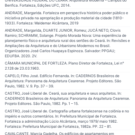
UNIVERSIDADE FEDERAL DO CEARÁ. Arquitetura Moderna – Campus do
Benfica. Fortaleza, Edições UFC, 2014.
ANDRADE, Margarida. Fortaleza em perspectiva histórica poder público e
iniciativa privada na apropriação e produção material da cidade (1810-
1933). Fortaleza: Waldemar Alcântara, 2019
ANDRADE, Margarida, DUARTE JUNIOR, Romeu; JUCÁ NETO, Clovis
Ramiro; SCHRAMM, Solange. Projeto Morada Nova: Uma experiência de
planejamento físico e arquitetura rural dos sertões do Ceará. In: Revisões e
Ampliações da Arquitetura e do Urbanismo Modernos no Brasil.
Organizadores José Carlos Huapaya Espinoza. Salvador: PPGAU;
EDUFBA. 2020. 2V.
CÂMARA MUNICIPAL DE FORTLEZA. Plano Diretor de Fortaleza, Lei n°
2.128 de 23.03.1963.
CAPELO, Filho José. Edifício Fernanda. In: CADERNOS Brasileiros de
Arquitetura: Panorama da Arquitetura Cearense. Projeto Editores. São
Paulo, 1982. V. 9. Pp. 37 – 39.
CASTRO, José Liberal de. Ceará, sua arquitetura e seus arquitetos. In:
CADERNOS Brasileiros de Arquitetura: Panorama da Arquitetura Cearense.
Projeto Editores. São Paulo, 1982. Pp. 1 – 15.
CASTRO, José Liberal de. Cartografia urbana fortalezense na colônia e no
império e outros comentários. In: Prefeitura Municipal de Fortaleza.
Fortaleza a administração Lúcio Alcântara, março 1979/ maio 1982.
Fortaleza: Prefeitura Municipal de Fortaleza, 1982a. PP. 22 – 81.
CAVALCANTE, Marcia Gadelha. Os edifícios de apartamentos em