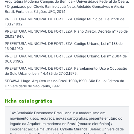
Arquitetura Moderna Campus do Benfica – Universidade Federal do Ceará.
/ Organizado por Clovis Ramiro Jucá Neto, Adelaide Gonçalves e Alexia
Brasil. Fortaleza: Edições UFC, 2014.
PREFEITURA MUNICIPAL DE FORTLEZA. Código Municipal, Lei n°70 de
13.12.1932.
PREFEITURA MUNICIPAL DE FORTLEZA. Plano Diretor, Decreto n° 785 de
26.02.1947.
PREFEITURA MUNICIPAL DE FORTLEZA. Código Urbano, Lei n° 188 de
16.05.1950
PREFEITURA MUNICIPAL DE FORTLEZA. Código Urbano, Lei n° 2.004 de
06.08.1962.
PREFEITURA MUNICIPAL DE FORTLEZA. Parcelamento, Uso e Ocupação
do Solo Urbano, Lei n° 4.485 de 27.02.1975.
SEGAWA, Hugo. Arquiteturas no Brasil 1900/1990. São Paulo: Editora da
Universidade de São Paulo, 1997.
ficha catalográfica
14º Seminário Docomomo Brasil: anais: o modernismo em
movimento: usos, recursos, novas cartografias: presente e futuro do
legado da Arquitetura moderna no Brasil [recurso eletrônico] /
coordenação: Celma Chaves, Cybelle Miranda. Belém: Universidade