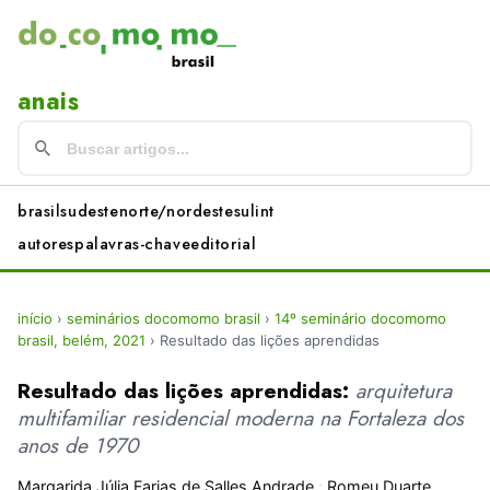
anais
brasil
sudeste
norte/nordeste
sul
int
autores
palavras-chave
editorial
início
›
seminários docomomo brasil
›
14º seminário docomomo
brasil, belém, 2021
›
Resultado das lições aprendidas
Resultado das lições aprendidas:
arquitetura
multifamiliar residencial moderna na Fortaleza dos
anos de 1970
Margarida Júlia Farias de Salles Andrade
;
Romeu Duarte