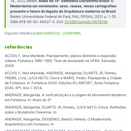
14., 2021, Belém.
Anais do 14º Seminário Docomomo Brasil: O
Modernismo em movimento: usos, reusos, novas cartografias:
presente e futuro do legado da Arquitetura moderna no Brasil
.
Belém: Universidade Federal do Pará, FAU, PPGAU, 2021. p. 1-25.
ISBN 978-65-00-40027-4. DOI:
10.5281/zenodo.19078158
.
Exportar referência:
BibTeX
RIS
CSL-JSON
YAML
referências
ACCIOLY, Vera Mamede. Planejamento, planos diretores e expansão
urbana: Fortaleza 1960-1992. Tese de doutorado na UFBA, Salvador,
2008.
ACCIOLY, Vera Mamede, ANDRADE, Margarida, DUARTE JR, Romeu,
FREIRE, Livia, JUCA NETO, Clovis e MARIZ, Pedro. Planejando a Cidade
de Fortaleza. In: Fortaleza 2040. Edições IPLANFORT, Serie Fortaleza
2040, N²1, Ano 1, 2014.
ANDRADE, Margarida. A verticalização e a origem do Movimento Moderno
em Fortaleza. In: Anais do 3º
ANDRADE, Margarida, DUARTE JR, Romeu, JUCA NETO, Clovis. Reflexões
sobre o Brutalismo Cearense. In:
ANDRADE, Margarida, DIOGENES, Beatriz Helena. O Modernismo
Arquitetônico em Fortaleza. In: