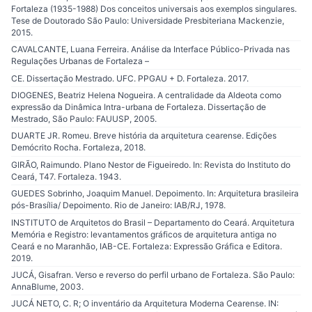
Fortaleza (1935-1988) Dos conceitos universais aos exemplos singulares.
Tese de Doutorado São Paulo: Universidade Presbiteriana Mackenzie,
2015.
CAVALCANTE, Luana Ferreira. Análise da Interface Público-Privada nas
Regulações Urbanas de Fortaleza –
CE. Dissertação Mestrado. UFC. PPGAU + D. Fortaleza. 2017.
DIOGENES, Beatriz Helena Nogueira. A centralidade da Aldeota como
expressão da Dinâmica Intra-urbana de Fortaleza. Dissertação de
Mestrado, São Paulo: FAUUSP, 2005.
DUARTE JR. Romeu. Breve história da arquitetura cearense. Edições
Demócrito Rocha. Fortaleza, 2018.
GIRÃO, Raimundo. Plano Nestor de Figueiredo. In: Revista do Instituto do
Ceará, T47. Fortaleza. 1943.
GUEDES Sobrinho, Joaquim Manuel. Depoimento. In: Arquitetura brasileira
pós-Brasília/ Depoimento. Rio de Janeiro: IAB/RJ, 1978.
INSTITUTO de Arquitetos do Brasil – Departamento do Ceará. Arquitetura
Memória e Registro: levantamentos gráficos de arquitetura antiga no
Ceará e no Maranhão, IAB-CE. Fortaleza: Expressão Gráfica e Editora.
2019.
JUCÁ, Gisafran. Verso e reverso do perfil urbano de Fortaleza. São Paulo:
AnnaBlume, 2003.
JUCÁ NETO, C. R; O inventário da Arquitetura Moderna Cearense. IN: