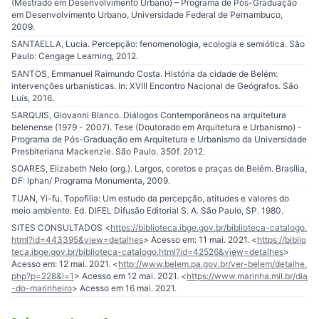
(Mestrado em Desenvolvimento Urbano) – Programa de Pós-Graduação
em Desenvolvimento Urbano, Universidade Federal de Pernambuco,
2009.
SANTAELLA, Lucia. Percepção: fenomenologia, ecologia e semiótica. São
Paulo: Cengage Learning, 2012.
SANTOS, Emmanuel Raimundo Costa. História da cidade de Belém:
intervenções urbanísticas. In: XVIII Encontro Nacional de Geógrafos. São
Luís, 2016.
SARQUIS, Giovanni Blanco. Diálogos Contemporâneos na arquitetura
belenense (1979 - 2007). Tese (Doutorado em Arquitetura e Urbanismo) -
Programa de Pós-Graduação em Arquitetura e Urbanismo da Universidade
Presbiteriana Mackenzie. São Paulo. 350f. 2012.
SOARES, Elizabeth Nelo (org.). Largos, coretos e praças de Belém. Brasília,
DF: Iphan/ Programa Monumenta, 2009.
TUAN, Yi-fu. Topofilia: Um estudo da percepção, atitudes e valores do
meio ambiente. Ed. DIFEL Difusão Editorial S. A. São Paulo, SP. 1980.
SITES CONSULTADOS <
https://biblioteca.ibge.gov.br/biblioteca-catalogo.
html?id=443395&view=detalhes
> Acesso em: 11 mai. 2021. <
https://biblio
teca.ibge.gov.br/biblioteca-catalogo.html?id=42526&view=detalhes
>
Acesso em: 12 mai. 2021. <
http://www.belem.pa.gov.br/ver-belem/detalhe.
php?p=228&i=1
> Acesso em 12 mai. 2021. <
https://www.marinha.mil.br/dia
-do-marinheiro
> Acesso em 16 mai. 2021.