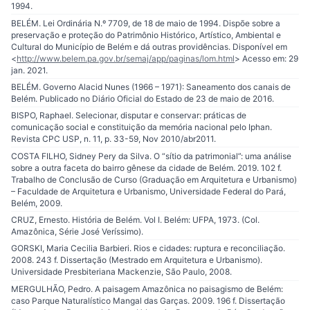
1994.
BELÉM. Lei Ordinária N.º 7709, de 18 de maio de 1994. Dispõe sobre a
preservação e proteção do Patrimônio Histórico, Artístico, Ambiental e
Cultural do Município de Belém e dá outras providências. Disponível em
<
http://www.belem.pa.gov.br/semaj/app/paginas/lom.html
> Acesso em: 29
jan. 2021.
BELÉM. Governo Alacid Nunes (1966 – 1971): Saneamento dos canais de
Belém. Publicado no Diário Oficial do Estado de 23 de maio de 2016.
BISPO, Raphael. Selecionar, disputar e conservar: práticas de
comunicação social e constituição da memória nacional pelo Iphan.
Revista CPC USP, n. 11, p. 33-59, Nov 2010/abr2011.
COSTA FILHO, Sidney Pery da Silva. O “sítio da patrimonial”: uma análise
sobre a outra faceta do bairro gênese da cidade de Belém. 2019. 102 f.
Trabalho de Conclusão de Curso (Graduação em Arquitetura e Urbanismo)
– Faculdade de Arquitetura e Urbanismo, Universidade Federal do Pará,
Belém, 2009.
CRUZ, Ernesto. História de Belém. Vol I. Belém: UFPA, 1973. (Col.
Amazônica, Série José Veríssimo).
GORSKI, Maria Cecilia Barbieri. Rios e cidades: ruptura e reconciliação.
2008. 243 f. Dissertação (Mestrado em Arquitetura e Urbanismo).
Universidade Presbiteriana Mackenzie, São Paulo, 2008.
MERGULHÃO, Pedro. A paisagem Amazônica no paisagismo de Belém:
caso Parque Naturalístico Mangal das Garças. 2009. 196 f. Dissertação