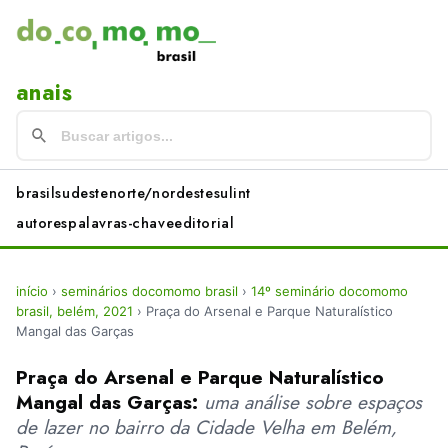
anais
brasil
sudeste
norte/nordeste
sul
int
autores
palavras-chave
editorial
início
›
seminários docomomo brasil
›
14º seminário docomomo
brasil, belém, 2021
›
Praça do Arsenal e Parque Naturalístico
Mangal das Garças
Praça do Arsenal e Parque Naturalístico
Mangal das Garças:
uma análise sobre espaços
de lazer no bairro da Cidade Velha em Belém,