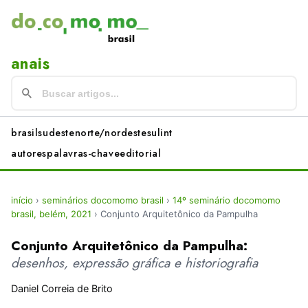
anais
brasil
sudeste
norte/nordeste
sul
int
autores
palavras-chave
editorial
início
›
seminários docomomo brasil
›
14º seminário docomomo
brasil, belém, 2021
›
Conjunto Arquitetônico da Pampulha
Conjunto Arquitetônico da Pampulha:
desenhos, expressão gráfica e historiografia
Daniel Correia de Brito