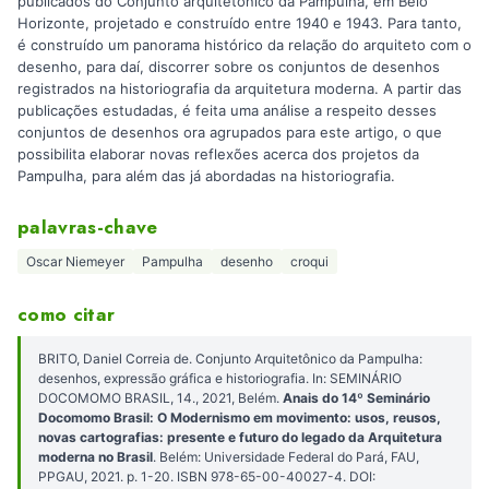
publicados do Conjunto arquitetônico da Pampulha, em Belo
Horizonte, projetado e construído entre 1940 e 1943. Para tanto,
é construído um panorama histórico da relação do arquiteto com o
desenho, para daí, discorrer sobre os conjuntos de desenhos
registrados na historiografia da arquitetura moderna. A partir das
publicações estudadas, é feita uma análise a respeito desses
conjuntos de desenhos ora agrupados para este artigo, o que
possibilita elaborar novas reflexões acerca dos projetos da
Pampulha, para além das já abordadas na historiografia.
palavras-chave
Oscar Niemeyer
Pampulha
desenho
croqui
como citar
BRITO, Daniel Correia de. Conjunto Arquitetônico da Pampulha:
desenhos, expressão gráfica e historiografia. In: SEMINÁRIO
DOCOMOMO BRASIL, 14., 2021, Belém.
Anais do 14º Seminário
Docomomo Brasil: O Modernismo em movimento: usos, reusos,
novas cartografias: presente e futuro do legado da Arquitetura
moderna no Brasil
. Belém: Universidade Federal do Pará, FAU,
PPGAU, 2021. p. 1-20. ISBN 978-65-00-40027-4. DOI: