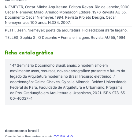
NIEMEYER, Oscar. Minha Arquitetura. Editora Revan. Rio de Janeiro,2000.
Oscar Niemeyer. Milão: Arnaldo Mondadori Editore, 1976 Revista AU 55.
Documento Oscar Niemeyer. 1994. Revista Projeto Design. Oscar
Niemeyer: aos 100 anos. N.334. 2007.
PETIT, Jean. Niemeyer: poeta da arquitetura. Fidiaedizioni d’arte lugano.
TELLES, Sophia S., O Desenho – Forma e Imagem. Revista AU 55, 1994.
ficha catalográfica
14º Seminário Docomomo Brasil: anais: o modernismo em
movimento: usos, recursos, novas cartografias: presente e futuro do
legado da Arquitetura moderna no Brasil [recurso eletrônico] /
coordenação: Celma Chaves, Cybelle Miranda. Belém: Universidade
Federal do Pará, Faculdade de Arquitetura e Urbanismo, Programa
de Pós-Graduação em Arquitetura e Urbanismo, 2021. ISBN 978-65-
00-40027-4
docomomo brasil
Conteúdo licenciado sob
CC BY 4.0