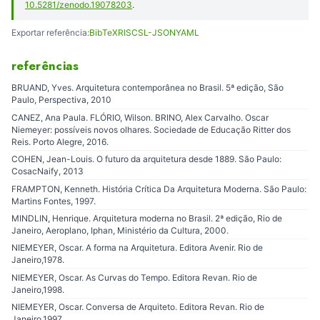
10.5281/zenodo.19078203
.
Exportar referência:
BibTeX
RIS
CSL-JSON
YAML
referências
BRUAND, Yves. Arquitetura contemporânea no Brasil. 5ª edição, São
Paulo, Perspectiva, 2010
CANEZ, Ana Paula. FLÓRIO, Wilson. BRINO, Alex Carvalho. Oscar
Niemeyer: possíveis novos olhares. Sociedade de Educação Ritter dos
Reis. Porto Alegre, 2016.
COHEN, Jean-Louis. O futuro da arquitetura desde 1889. São Paulo:
CosacNaify, 2013
FRAMPTON, Kenneth. História Crítica Da Arquitetura Moderna. São Paulo:
Martins Fontes, 1997.
MINDLIN, Henrique. Arquitetura moderna no Brasil. 2ª edição, Rio de
Janeiro, Aeroplano, Iphan, Ministério da Cultura, 2000.
NIEMEYER, Oscar. A forma na Arquitetura. Editora Avenir. Rio de
Janeiro,1978.
NIEMEYER, Oscar. As Curvas do Tempo. Editora Revan. Rio de
Janeiro,1998.
NIEMEYER, Oscar. Conversa de Arquiteto. Editora Revan. Rio de
Janeiro,1997.