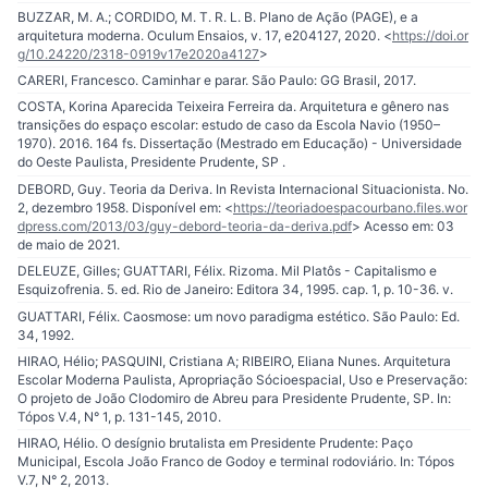
BUZZAR, M. A.; CORDIDO, M. T. R. L. B. Plano de Ação (PAGE), e a
arquitetura moderna. Oculum Ensaios, v. 17, e204127, 2020. <
https://doi.or
g/10.24220/2318-0919v17e2020a4127
>
CARERI, Francesco. Caminhar e parar. São Paulo: GG Brasil, 2017.
COSTA, Korina Aparecida Teixeira Ferreira da. Arquitetura e gênero nas
transições do espaço escolar: estudo de caso da Escola Navio (1950–
1970). 2016. 164 fs. Dissertação (Mestrado em Educação) - Universidade
do Oeste Paulista, Presidente Prudente, SP .
DEBORD, Guy. Teoria da Deriva. In Revista Internacional Situacionista. No.
2, dezembro 1958. Disponível em: <
https://teoriadoespacourbano.files.wor
dpress.com/2013/03/guy-debord-teoria-da-deriva.pdf
> Acesso em: 03
de maio de 2021.
DELEUZE, Gilles; GUATTARI, Félix. Rizoma. Mil Platôs - Capitalismo e
Esquizofrenia. 5. ed. Rio de Janeiro: Editora 34, 1995. cap. 1, p. 10-36. v.
GUATTARI, Félix. Caosmose: um novo paradigma estético. São Paulo: Ed.
34, 1992.
HIRAO, Hélio; PASQUINI, Cristiana A; RIBEIRO, Eliana Nunes. Arquitetura
Escolar Moderna Paulista, Apropriação Sócioespacial, Uso e Preservação:
O projeto de João Clodomiro de Abreu para Presidente Prudente, SP. In:
Tópos V.4, N° 1, p. 131-145, 2010.
HIRAO, Hélio. O desígnio brutalista em Presidente Prudente: Paço
Municipal, Escola João Franco de Godoy e terminal rodoviário. In: Tópos
V.7, N° 2, 2013.