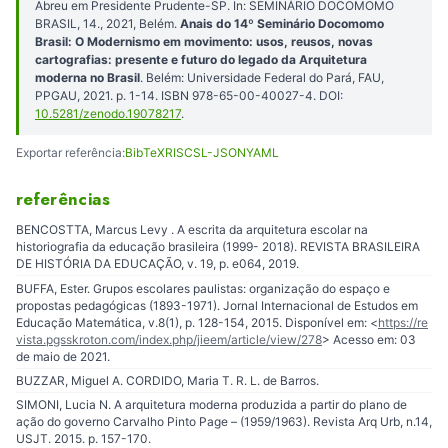
Abreu em Presidente Prudente-SP. In: SEMINÁRIO DOCOMOMO
BRASIL, 14., 2021, Belém.
Anais do 14º Seminário Docomomo
Brasil: O Modernismo em movimento: usos, reusos, novas
cartografias: presente e futuro do legado da Arquitetura
moderna no Brasil
. Belém: Universidade Federal do Pará, FAU,
PPGAU, 2021. p. 1-14. ISBN 978-65-00-40027-4. DOI:
10.5281/zenodo.19078217
.
Exportar referência:
BibTeX
RIS
CSL-JSON
YAML
referências
BENCOSTTA, Marcus Levy . A escrita da arquitetura escolar na
historiografia da educação brasileira (1999- 2018). REVISTA BRASILEIRA
DE HISTÓRIA DA EDUCAÇÃO, v. 19, p. e064, 2019.
BUFFA, Ester. Grupos escolares paulistas: organização do espaço e
propostas pedagógicas (1893-1971). Jornal Internacional de Estudos em
Educação Matemática, v.8(1), p. 128-154, 2015. Disponível em: <
https://re
vista.pgsskroton.com/index.php/jieem/article/view/278
> Acesso em: 03
de maio de 2021.
BUZZAR, Miguel A. CORDIDO, Maria T. R. L. de Barros.
SIMONI, Lucia N. A arquitetura moderna produzida a partir do plano de
ação do governo Carvalho Pinto Page – (1959/1963). Revista Arq Urb, n.14,
USJT. 2015. p. 157-170.