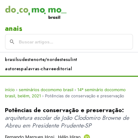
anais
brasil
sudeste
norte/nordeste
sul
int
autores
palavras-chave
editorial
início
›
seminários docomomo brasil
›
14º seminário docomomo
brasil, belém, 2021
›
Potências de conservação e preservação
Potências de conservação e preservação:
arquitetura escolar de João Clodomiro Browne de
Abreu em Presidente Prudente-SP
Fernando Marques Hosi
;
Hélio Hirao