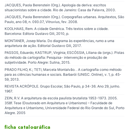
JACQUES, Paola Berenstein (Org.). Apologia da deriva: escritos
situacionistas sobre a cidade. Rio de Janeiro: Casa da Palavra, 2003.
JACQUES, Paola Berenstein (Org.). Corpografias urbanas. Arquitextos, São
Paulo, ano 08, n. 093.07, Vitruvius, fev. 2008.
KOOLHAAS, Rem. A cidade Genérica. Três textos sobre a cidade.
Barcelona: Editora Gustavo Gili, 2010, p.
MONTANER, Josep Maria. Do diagrama às experiências, rumo a uma
arquitetura de ação. Editorial Gustavo Gili, 2017.
PASSOS, Eduardo; KASTRUP, Virgínia; ESCÓSSIA, Liliana da (orgs.). Pistas
do método da cartografia: Pesquisa- intervenção e produção de
subjetividade. Porto Alegre: Sulina, 2015.
PRADO FILHO, K.; TETI, Marcela Montalvão. . A cartografia como método
para as ciências humanas e sociais. Barbarói (UNISC. Online), v. 1, p. 45-
59, 2013.
REVISTA ACRÓPOLE. Grupo Escolar, São Paulo, p 34-36. Ano 29, junho.
1967.
ZEIN, R.V. A arquitetura da escola paulista brutalista 1953-1973. 2005.
358f. Tese (Doutorado em Arquitetura e Urbanismo) – Faculdade de
Arquitetura e Urbanismo, Universidade Federal do Rio Grande do Sul, Porto
Alegre. 2005
ficha catalográfica