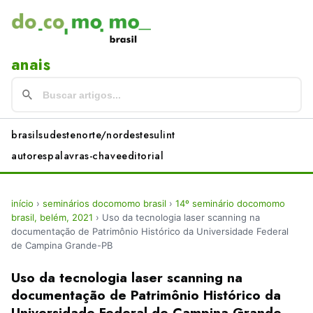
anais
brasil
sudeste
norte/nordeste
sul
int
autores
palavras-chave
editorial
início
›
seminários docomomo brasil
›
14º seminário docomomo
brasil, belém, 2021
›
Uso da tecnologia laser scanning na
documentação de Patrimônio Histórico da Universidade Federal
de Campina Grande-PB
Uso da tecnologia laser scanning na
documentação de Patrimônio Histórico da
Universidade Federal de Campina Grande-