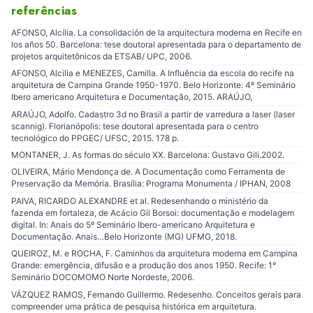
referências
AFONSO, Alcília. La consolidación de la arquitectura moderna en Recife en
los años 50. Barcelona: tese doutoral apresentada para o departamento de
projetos arquitetônicos da ETSAB/ UPC, 2006.
AFONSO, Alcilia e MENEZES, Camilla. A Influência da escola do recife na
arquitetura de Campina Grande 1950-1970. Belo Horizonte: 4º Seminário
Ibero americano Arquitetura e Documentação, 2015. ARAÚJO,
ARAÚJO, Adolfo. Cadastro 3d no Brasil a partir de varredura a laser (laser
scannig). Florianópolis: tese doutoral apresentada para o centro
tecnológico do PPGEC/ UFSC, 2015. 178 p.
MONTANER, J. As formas do século XX. Barcelona: Gustavo Gili.2002.
OLIVEIRA, Mário Mendonça de. A Documentação como Ferramenta de
Preservação da Memória. Brasília: Programa Monumenta / IPHAN, 2008
PAIVA, RICARDO ALEXANDRE et al. Redesenhando o ministério da
fazenda em fortaleza, de Acácio Gil Borsoi: documentação e modelagem
digital. In: Anais do 5º Seminário Ibero-americano Arquitetura e
Documentação. Anais…Belo Horizonte (MG) UFMG, 2018.
QUEIROZ, M. e ROCHA, F. Caminhos da arquitetura moderna em Campina
Grande: emergência, difusão e a produção dos anos 1950. Recife: 1°
Seminário DOCOMOMO Norte Nordeste, 2006.
VÁZQUEZ RAMOS, Fernando Guillermo. Redesenho. Conceitos gerais para
compreender uma prática de pesquisa histórica em arquitetura.