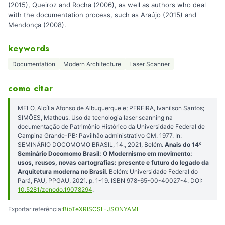
(2015), Queiroz and Rocha (2006), as well as authors who deal
with the documentation process, such as Araújo (2015) and
Mendonça (2008).
keywords
Documentation
Modern Architecture
Laser Scanner
como citar
MELO, Alcília Afonso de Albuquerque e; PEREIRA, Ivanilson Santos;
SIMÕES, Matheus. Uso da tecnologia laser scanning na
documentação de Patrimônio Histórico da Universidade Federal de
Campina Grande-PB: Pavilhão administrativo CM. 1977. In:
SEMINÁRIO DOCOMOMO BRASIL, 14., 2021, Belém.
Anais do 14º
Seminário Docomomo Brasil: O Modernismo em movimento:
usos, reusos, novas cartografias: presente e futuro do legado da
Arquitetura moderna no Brasil
. Belém: Universidade Federal do
Pará, FAU, PPGAU, 2021. p. 1-19. ISBN 978-65-00-40027-4. DOI:
10.5281/zenodo.19078294
.
Exportar referência:
BibTeX
RIS
CSL-JSON
YAML