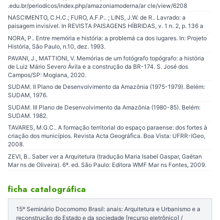
.edu.br/periodicos/index.php/amazoniamoderna/ar cle/view/6208
NASCIMENTO, C.H.C.; FURO, A.F.P.. ; LINS, J.W. de R.. Lavrado: a
paisagem invisível. In REVISTA PAISAGENS HÍBRIDAS, v. 1 n. 2, p. 136 a
NORA, P.. Entre memória e história: a problemá ca dos lugares. In: Projeto
História, São Paulo, n.10, dez. 1993.
PAVANI, J., MATTIONI, V. Memórias de um fotógrafo topógrafo: a história
de Luiz Mário Severo Ávila e a construção da BR-174. S. José dos
Campos/SP: Mogiana, 2020.
SUDAM. II Plano de Desenvolvimento da Amazônia (1975-1979). Belém:
SUDAM, 1976.
SUDAM. III Plano de Desenvolvimento da Amazônia (1980-85). Belém:
SUDAM. 1982.
TAVARES, M.G.C.. A formação territorial do espaço paraense: dos fortes à
criação dos municípios. Revista Acta Geográﬁca. Boa Vista: UFRR-IGeo,
2008.
ZEVI, B.. Saber ver a Arquitetura (tradução Maria Isabel Gaspar, Gaëtan
Mar ns de Oliveira). 6ª. ed. São Paulo: Editora WMF Mar ns Fontes, 2009.
ficha catalográfica
15º Seminário Docomomo Brasil: anais: Arquitetura e Urbanismo e a
reconstrução do Estado e da sociedade [recurso eletrônico] /