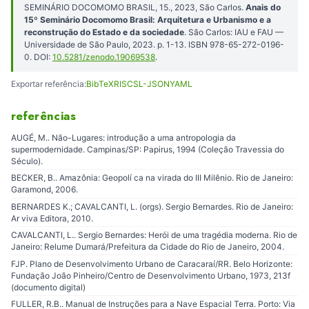
SEMINÁRIO DOCOMOMO BRASIL, 15., 2023, São Carlos.
Anais do
15º Seminário Docomomo Brasil: Arquitetura e Urbanismo e a
reconstrução do Estado e da sociedade
. São Carlos: IAU e FAU —
Universidade de São Paulo, 2023. p. 1-13. ISBN 978-65-272-0196-
0. DOI:
10.5281/zenodo.19069538
.
Exportar referência:
BibTeX
RIS
CSL-JSON
YAML
referências
AUGÉ, M.. Não-Lugares: introdução a uma antropologia da
supermodernidade. Campinas/SP: Papirus, 1994 (Coleção Travessia do
Século).
BECKER, B.. Amazônia: Geopolí ca na virada do III Milênio. Rio de Janeiro:
Garamond, 2006.
BERNARDES K.; CAVALCANTI, L. (orgs). Sergio Bernardes. Rio de Janeiro:
Ar viva Editora, 2010.
CAVALCANTI, L.. Sergio Bernardes: Herói de uma tragédia moderna. Rio de
Janeiro: Relume Dumará/Prefeitura da Cidade do Rio de Janeiro, 2004.
FJP. Plano de Desenvolvimento Urbano de Caracaraí/RR. Belo Horizonte:
Fundação João Pinheiro/Centro de Desenvolvimento Urbano, 1973, 213f
(documento digital)
FULLER, R.B.. Manual de Instruções para a Nave Espacial Terra. Porto: Via