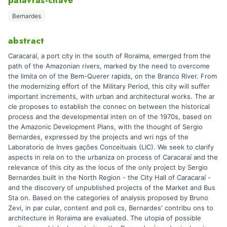
palavras-chave
Bernardes
abstract
Caracaraí, a port city in the south of Roraima, emerged from the
path of the Amazonian rivers, marked by the need to overcome
the limita on of the Bem-Querer rapids, on the Branco River. From
the modernizing eﬀort of the Military Period, this city will suﬀer
important increments, with urban and architectural works. The ar
cle proposes to establish the connec on between the historical
process and the developmental inten on of the 1970s, based on
the Amazonic Development Plans, with the thought of Sergio
Bernardes, expressed by the projects and wri ngs of the
Laboratorio de Inves gações Conceituais (LIC). We seek to clarify
aspects in rela on to the urbaniza on process of Caracaraí and the
relevance of this city as the locus of the only project by Sergio
Bernardes built in the North Region - the City Hall of Caracaraí -
and the discovery of unpublished projects of the Market and Bus
Sta on. Based on the categories of analysis proposed by Bruno
Zevi, in par cular, content and poli cs, Bernardes' contribu ons to
architecture in Roraima are evaluated. The utopia of possible