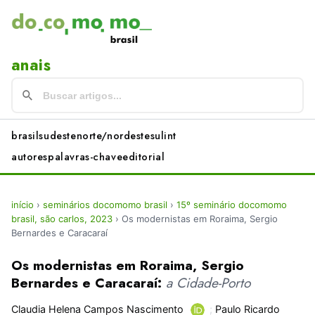
anais
brasil
sudeste
norte/nordeste
sul
int
autores
palavras-chave
editorial
início
›
seminários docomomo brasil
›
15º seminário docomomo
brasil, são carlos, 2023
›
Os modernistas em Roraima, Sergio
Bernardes e Caracaraí
Os modernistas em Roraima, Sergio
Bernardes e Caracaraí:
a Cidade-Porto
Claudia Helena Campos Nascimento
;
Paulo Ricardo