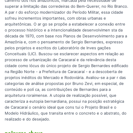
caminho dos rios amazônicos, marcada pela necessidade de
superar a limitação das corredeiras do Bem-Querer, no Rio Branco.
A par r do esforço modernizador do Período Militar, essa cidade
sofreu incrementos importantes, com obras urbanas e
arquitetônicas. O ar go se propõe a estabelecer a conexão entre
o processo histórico e a intencionalidade desenvolvimen sta da
década de 1970, com base nos Planos de Desenvolvimento para a
Amazônia e, com o pensamento de Sergio Bernardes, expresso
pelos projetos e escritos do Laboratório de Inves gações
Conceituais (LIC). Buscou-se esclarecer aspectos em relação ao
processo de urbanização de Caracaraí e da relevância desta
cidade como lócus do único projeto de Sergio Bernardes ediﬁcado
na Região Norte - a Prefeitura de Caracaraí - e a descoberta de
projetos inéditos do Mercado e Rodoviária. Avaliou-se a par r das
categorias de análise propostas por Bruno Zevi, em especial, de
conteúdo e polí ca, as contribuições de Bernardes para a
arquitetura roraimense. A utopia de realização possível, que
caracteriza a eutopia bernardiana, possui na posição estratégica
de Caracaraí o cenário ideal que cons tui o Projeto Brasil e o
Modelo Hidráulico, que transita entre o concreto e o abstrato, do
realizado e do desejado.