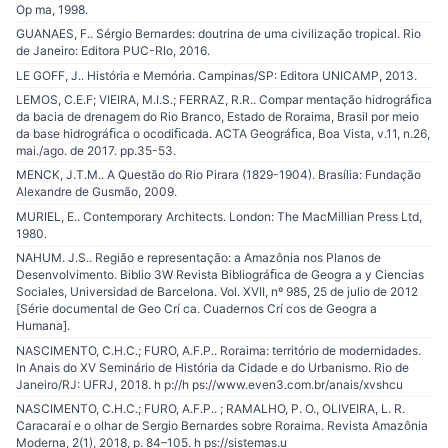
Op ma, 1998.
GUANAES, F.. Sérgio Bernardes: doutrina de uma civilização tropical. Rio
de Janeiro: Editora PUC-RIo, 2016.
LE GOFF, J.. História e Memória. Campinas/SP: Editora UNICAMP, 2013.
LEMOS, C.E.F; VIEIRA, M.I.S.; FERRAZ, R.R.. Compar mentação hidrográﬁca
da bacia de drenagem do Rio Branco, Estado de Roraima, Brasil por meio
da base hidrográﬁca o ocodiﬁcada. ACTA Geográﬁca, Boa Vista, v.11, n.26,
mai./ago. de 2017. pp.35-53.
MENCK, J.T.M.. A Questão do Rio Pirara (1829-1904). Brasília: Fundação
Alexandre de Gusmão, 2009.
MURIEL, E.. Contemporary Architects. London: The MacMillian Press Ltd,
1980.
NAHUM. J.S.. Região e representação: a Amazônia nos Planos de
Desenvolvimento. Biblio 3W Revista Bibliográﬁca de Geogra a y Ciencias
Sociales, Universidad de Barcelona. Vol. XVII, nº 985, 25 de julio de 2012
[Série documental de Geo Crí ca. Cuadernos Crí cos de Geogra a
Humana].
NASCIMENTO, C.H.C.; FURO, A.F.P.. Roraima: território de modernidades.
In Anais do XV Seminário de História da Cidade e do Urbanismo. Rio de
Janeiro/RJ: UFRJ, 2018. h p://h ps://www.even3.com.br/anais/xvshcu
NASCIMENTO, C.H.C.; FURO, A.F.P.. ; RAMALHO, P. O., OLIVEIRA, L. R.
Caracaraí e o olhar de Sergio Bernardes sobre Roraima. Revista Amazônia
Moderna, 2(1), 2018, p. 84–105. h ps://sistemas.u