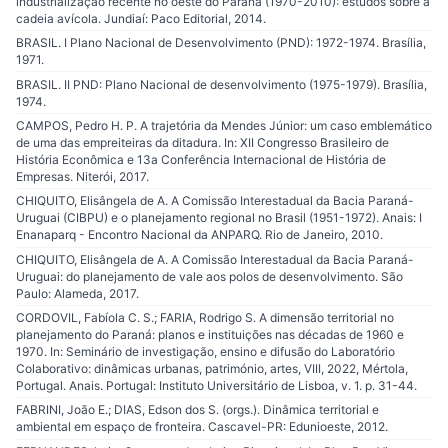
industrialização recente no oeste do Paraná (1970-2010): estudos sobre a
cadeia avícola. Jundiaí: Paco Editorial, 2014.
BRASIL. I Plano Nacional de Desenvolvimento (PND): 1972-1974. Brasília,
1971.
BRASIL. II PND: Plano Nacional de desenvolvimento (1975-1979). Brasília,
1974.
CAMPOS, Pedro H. P. A trajetória da Mendes Júnior: um caso emblemático
de uma das empreiteiras da ditadura. In: XII Congresso Brasileiro de
História Econômica e 13a Conferência Internacional de História de
Empresas. Niterói, 2017.
CHIQUITO, Elisângela de A. A Comissão Interestadual da Bacia Paraná-
Uruguai (CIBPU) e o planejamento regional no Brasil (1951-1972). Anais: I
Enanaparq - Encontro Nacional da ANPARQ. Rio de Janeiro, 2010.
CHIQUITO, Elisângela de A. A Comissão Interestadual da Bacia Paraná-
Uruguai: do planejamento de vale aos polos de desenvolvimento. São
Paulo: Alameda, 2017.
CORDOVIL, Fabíola C. S.; FARIA, Rodrigo S. A dimensão territorial no
planejamento do Paraná: planos e instituições nas décadas de 1960 e
1970. In: Seminário de investigação, ensino e difusão do Laboratório
Colaborativo: dinâmicas urbanas, património, artes, VIII, 2022, Mértola,
Portugal. Anais. Portugal: Instituto Universitário de Lisboa, v. 1. p. 31-44.
FABRINI, João E.; DIAS, Edson dos S. (orgs.). Dinâmica territorial e
ambiental em espaço de fronteira. Cascavel-PR: Edunioeste, 2012.