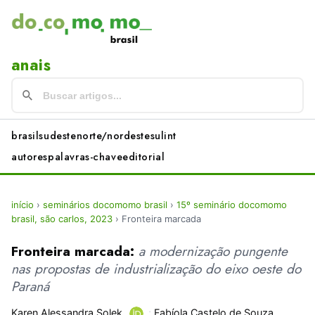
anais
brasil
sudeste
norte/nordeste
sul
int
autores
palavras-chave
editorial
início
›
seminários docomomo brasil
›
15º seminário docomomo
brasil, são carlos, 2023
›
Fronteira marcada
Fronteira marcada:
a modernização pungente
nas propostas de industrialização do eixo oeste do
Paraná
Karen Alessandra Solek
;
Fabíola Castelo de Souza