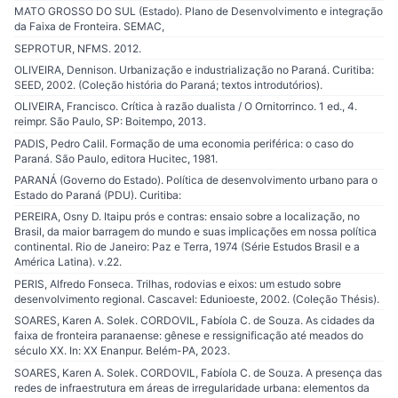
MATO GROSSO DO SUL (Estado). Plano de Desenvolvimento e integração
da Faixa de Fronteira. SEMAC,
SEPROTUR, NFMS. 2012.
OLIVEIRA, Dennison. Urbanização e industrialização no Paraná. Curitiba:
SEED, 2002. (Coleção história do Paraná; textos introdutórios).
OLIVEIRA, Francisco. Crítica à razão dualista / O Ornitorrinco. 1 ed., 4.
reimpr. São Paulo, SP: Boitempo, 2013.
PADIS, Pedro Calil. Formação de uma economia periférica: o caso do
Paraná. São Paulo, editora Hucitec, 1981.
PARANÁ (Governo do Estado). Política de desenvolvimento urbano para o
Estado do Paraná (PDU). Curitiba:
PEREIRA, Osny D. Itaipu prós e contras: ensaio sobre a localização, no
Brasil, da maior barragem do mundo e suas implicações em nossa política
continental. Rio de Janeiro: Paz e Terra, 1974 (Série Estudos Brasil e a
América Latina). v.22.
PERIS, Alfredo Fonseca. Trilhas, rodovias e eixos: um estudo sobre
desenvolvimento regional. Cascavel: Edunioeste, 2002. (Coleção Thésis).
SOARES, Karen A. Solek. CORDOVIL, Fabíola C. de Souza. As cidades da
faixa de fronteira paranaense: gênese e ressignificação até meados do
século XX. In: XX Enanpur. Belém-PA, 2023.
SOARES, Karen A. Solek. CORDOVIL, Fabíola C. de Souza. A presença das
redes de infraestrutura em áreas de irregularidade urbana: elementos da