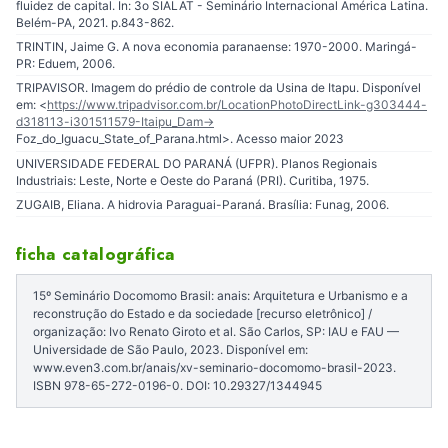
fluidez de capital. In: 3o SIALAT - Seminário Internacional América Latina.
Belém-PA, 2021. p.843-862.
TRINTIN, Jaime G. A nova economia paranaense: 1970-2000. Maringá-
PR: Eduem, 2006.
TRIPAVISOR. Imagem do prédio de controle da Usina de Itapu. Disponível
em: <
https://www.tripadvisor.com.br/LocationPhotoDirectLink-g303444-
d318113-i301511579-Itaipu_Dam-
Foz_do_Iguacu_State_of_Parana.html>. Acesso maior 2023
UNIVERSIDADE FEDERAL DO PARANÁ (UFPR). Planos Regionais
Industriais: Leste, Norte e Oeste do Paraná (PRI). Curitiba, 1975.
ZUGAIB, Eliana. A hidrovia Paraguai-Paraná. Brasília: Funag, 2006.
ficha catalográfica
15º Seminário Docomomo Brasil: anais: Arquitetura e Urbanismo e a
reconstrução do Estado e da sociedade [recurso eletrônico] /
organização: Ivo Renato Giroto et al. São Carlos, SP: IAU e FAU —
Universidade de São Paulo, 2023. Disponível em:
www.even3.com.br/anais/xv-seminario-docomomo-brasil-2023.
ISBN 978-65-272-0196-0. DOI: 10.29327/1344945