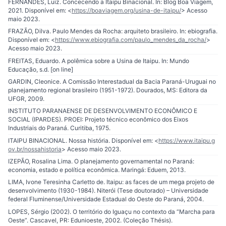
FERNANDES, Luiz. Concecendo a Itaipu Binacional. In: Blog Boa Viagem,
2021. Disponível em: <
https://boaviagem.org/usina-de-itaipu/
> Acesso
maio 2023.
FRAZÃO, Dilva. Paulo Mendes da Rocha: arquiteto brasileiro. In: ebiografia.
Disponível em: <
https://www.ebiografia.com/paulo_mendes_da_rocha/
>
Acesso maio 2023.
FREITAS, Eduardo. A polêmica sobre a Usina de Itaipu. In: Mundo
Educação, s.d. [on line]
GARDIN, Cleonice. A Comissão Interestadual da Bacia Paraná-Uruguai no
planejamento regional brasileiro (1951-1972). Dourados, MS: Editora da
UFGR, 2009.
INSTITUTO PARANAENSE DE DESENVOLVIMENTO ECONÔMICO E
SOCIAL (IPARDES). PROEI: Projeto técnico econômico dos Eixos
Industriais do Paraná. Curitiba, 1975.
ITAIPU BINACIONAL. Nossa história. Disponível em: <
https://www.itaipu.g
ov.br/nossahistoria
> Acesso maio 2023.
IZEPÃO, Rosalina Lima. O planejamento governamental no Paraná:
economia, estado e política econômica. Maringá: Eduem, 2013.
LIMA, Ivone Teresinha Carletto de. Itaipu: as faces de um mega projeto de
desenvolvimento (1930-1984). Niterói (Tese doutorado) – Universidade
federal Fluminense/Universidade Estadual do Oeste do Paraná, 2004.
LOPES, Sérgio (2002). O território do Iguaçu no contexto da “Marcha para
Oeste”. Cascavel, PR: Edunioeste, 2002. (Coleção Thésis).