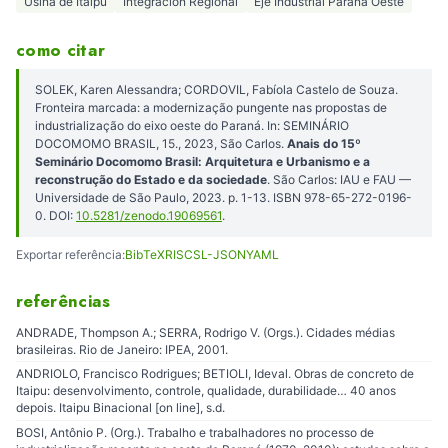
Usina de Itaipu
Integración Regional
Eje Industrial Paraná Oeste
como citar
SOLEK, Karen Alessandra; CORDOVIL, Fabíola Castelo de Souza.
Fronteira marcada: a modernização pungente nas propostas de
industrialização do eixo oeste do Paraná. In: SEMINÁRIO
DOCOMOMO BRASIL, 15., 2023, São Carlos.
Anais do 15º
Seminário Docomomo Brasil: Arquitetura e Urbanismo e a
reconstrução do Estado e da sociedade
. São Carlos: IAU e FAU —
Universidade de São Paulo, 2023. p. 1-13. ISBN 978-65-272-0196-
0. DOI:
10.5281/zenodo.19069561
.
Exportar referência:
BibTeX
RIS
CSL-JSON
YAML
referências
ANDRADE, Thompson A.; SERRA, Rodrigo V. (Orgs.). Cidades médias
brasileiras. Rio de Janeiro: IPEA, 2001.
ANDRIOLO, Francisco Rodrigues; BETIOLI, Ideval. Obras de concreto de
Itaipu: desenvolvimento, controle, qualidade, durabilidade… 40 anos
depois. Itaipu Binacional [on line], s.d.
BOSI, Antônio P. (Org.). Trabalho e trabalhadores no processo de