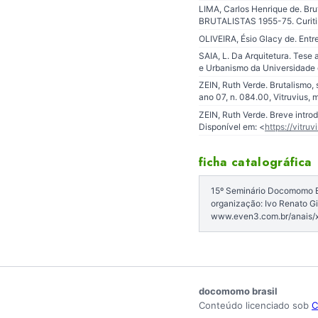
LIMA, Carlos Henrique de. B
BRUTALISTAS 1955-75. Curiti
OLIVEIRA, Ésio Glacy de. Entr
SAIA, L. Da Arquitetura. Tese
e Urbanismo da Universidade 
ZEIN, Ruth Verde. Brutalismo, 
ano 07, n. 084.00, Vitruvius, 
ZEIN, Ruth Verde. Breve introd
Disponível em: <
https://vitru
ficha catalográfica
15º Seminário Docomomo Bra
organização: Ivo Renato Gi
www.even3.com.br/anais/
docomomo brasil
Conteúdo licenciado sob
C