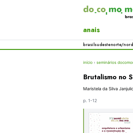
anais
brasil
sudeste
norte/nord
início
›
seminários docomom
Brutalismo no 
Maristela da Silva Janjuli
p. 1-12