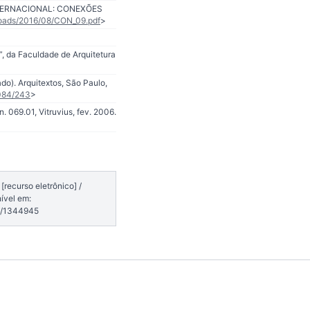
o INTERNACIONAL: CONEXÕES
loads/2016/08/CON_09.pdf
>
”, da Faculdade de Arquitetura
do). Arquitextos, São Paulo,
.084/243
>
. 069.01, Vitruvius, fev. 2006.
recurso eletrônico] /
ível em:
7/1344945