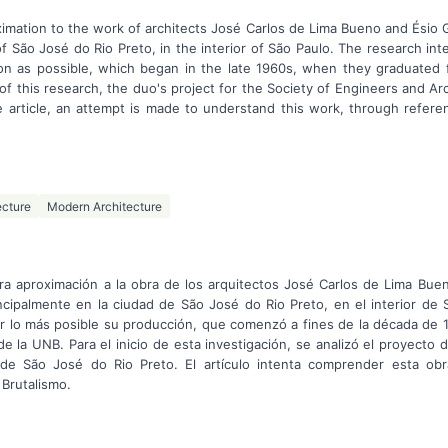
roximation to the work of architects José Carlos de Lima Bueno and Ésio 
of São José do Rio Preto, in the interior of São Paulo. The research i
on as possible, which began in the late 1960s, when they graduated
of this research, the duo's project for the Society of Engineers and Ar
e article, an attempt is made to understand this work, through referen
ecture
Modern Architecture
ra aproximación a la obra de los arquitectos José Carlos de Lima Buen
ncipalmente en la ciudad de São José do Rio Preto, en el interior de S
ar lo más posible su producción, que comenzó a fines de la década de
de la UNB. Para el inicio de esta investigación, se analizó el proyecto 
 de São José do Rio Preto. El artículo intenta comprender esta obr
 Brutalismo.