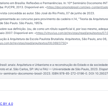
rutalismo em Brasília: Reflexões e Permanências. In: 10º Seminário Docomom
ba: PUCPR, 2013. Disponível em: <
https://docomomobrasil.com/wp-content/up
evista concedida ao autor. São José do Rio Preto, 07 de junho de 2023.
 apresentada ao concurso para provimento da cadeira n.14, “Teoria da Arquitetura
de São Paulo. São Paulo, 1957a.
sobre sua definição. (ou, de como um rótulo superficial é, por isso mesmo, adequa
maio 2007. Disponível em: <
https://vitruvius.com.br/revistas/read/arquitextos/07
ução à Arquitetura da Escola Paulista Brutalista. Arquitextos, São Paulo, ano 06, n
vius.com.br/revistas/read/arquitextos/06.069/375O
>
sil: anais: Arquitetura e Urbanismo e a reconstrução do Estado e da sociedade [
roto et al. São Carlos, SP: IAU e FAU — Universidade de São Paulo, 2023. Dispon
xv-seminario-docomomo-brasil-2023. ISBN 978-65-272-0196-0. DOI: 10.2932
C BY 4.0