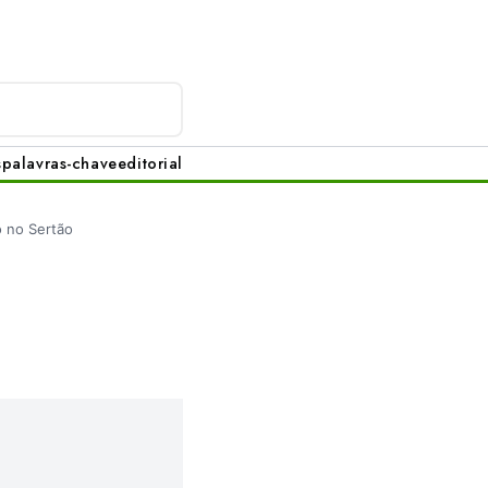
s
palavras-chave
editorial
o no Sertão