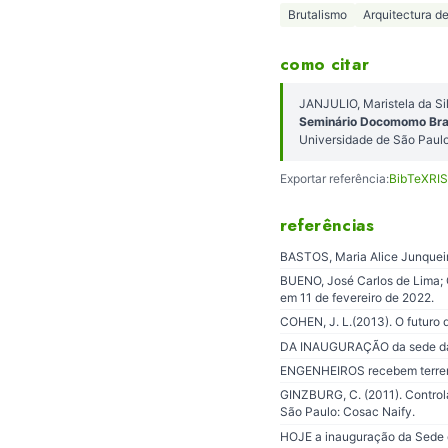
Brutalismo
Arquitectura d
como citar
JANJULIO, Maristela da S
Seminário Docomomo Brasi
Universidade de São Paulo
Exportar referência:
BibTeX
RIS
referências
BASTOS, Maria Alice Junqueira
BUENO, José Carlos de Lima; O
em 11 de fevereiro de 2022.
COHEN, J. L.(2013). O futuro 
DA INAUGURAÇÃO da sede da So
ENGENHEIROS recebem terreno. 
GINZBURG, C. (2011). Controland
São Paulo: Cosac Naify.
HOJE a inauguração da Sede do