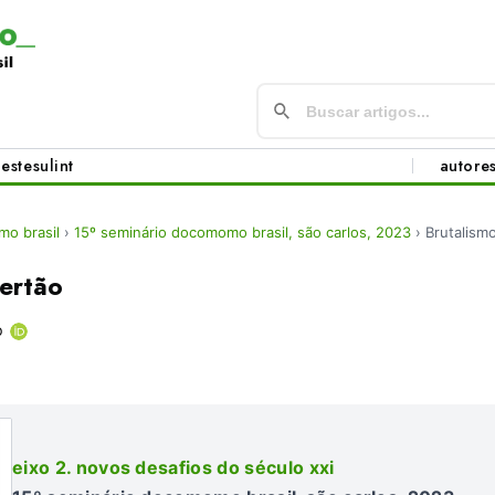
este
sul
int
autore
o brasil
›
15º seminário docomomo brasil, são carlos, 2023
›
Brutalism
Sertão
o
eixo 2. novos desafios do século xxi