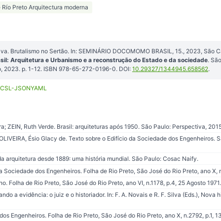
e Río Preto Arquitectura moderna
ilva. Brutalismo no Sertão. In: SEMINÁRIO DOCOMOMO BRASIL, 15., 2023, São C
l: Arquitetura e Urbanismo e a reconstrução do Estado e da sociedade
. Sã
, 2023. p. 1-12. ISBN 978-65-272-0196-0. DOI:
10.29327/1344945.658562
.
CSL-JSON
YAML
; ZEIN, Ruth Verde. Brasil: arquiteturas após 1950. São Paulo: Perspectiva, 2015
LIVEIRA, Ésio Glacy de. Texto sobre o Edifício da Sociedade dos Engenheiros. S
da arquitetura desde 1889: uma história mundial. São Paulo: Cosac Naify.
ciedade dos Engenheiros. Folha de Rio Preto, São José do Rio Preto, ano X, n
Folha de Rio Preto, São José do Rio Preto, ano VI, n.1178, p.4, 25 Agosto 1971.
o a evidência: o juiz e o historiador. In: F. A. Novais e R. F. Silva (Eds.), Nova h
s Engenheiros. Folha de Rio Preto, São José do Rio Preto, ano X, n.2792, p.1, 