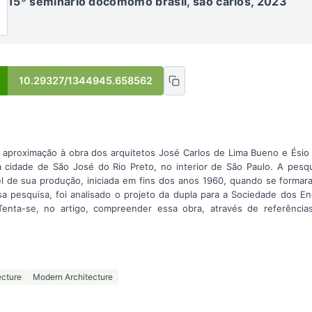
15º seminário docomomo brasil, são carlos, 2023
10.29327/1344945.658562
a aproximação à obra dos arquitetos José Carlos de Lima Bueno e Ésio 
a cidade de São José do Rio Preto, no interior de São Paulo. A pesq
l de sua produção, iniciada em fins dos anos 1960, quando se formar
sa pesquisa, foi analisado o projeto da dupla para a Sociedade dos E
enta-se, no artigo, compreender essa obra, através de referência
ecture
Modern Architecture