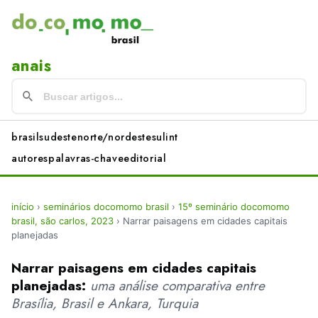
anais
brasil
sudeste
norte/nordeste
sul
int
autores
palavras-chave
editorial
início
›
seminários docomomo brasil
›
15º seminário docomomo
brasil, são carlos, 2023
›
Narrar paisagens em cidades capitais
planejadas
Narrar paisagens em cidades capitais
planejadas:
uma análise comparativa entre
Brasília, Brasil e Ankara, Turquia