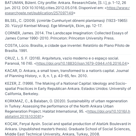
BATUMAN, Bülent. City profile: Ankara. ResearchGate, [S. l.], p. 1-12, 26
jun. 2012. DOI 10.1016/j.cities.2012.05.016. Disponível em: <
https://www.r
esearchgate.net/publication/257097149
>
BILSEL, C. (2009). ÿzmir’de Cumhuriyet dönemi planlamasÿ (1923-1965):
20. Yüzyÿl Kentsel Mirasÿ. Ege Mimarlÿk, Ekim, pp. 12-17.
CORNER, James. 2014. The Landscape Imagination: Collected Essays of
James Corner 1990-2010. Princeton: Princeton University Press.
COSTA, Lúcio. Brasília, a cidade que inventei: Relatório do Plano Piloto de
Brasília. 1991.
CRUZ, L. S. F. (2016). Arquitetura, vazio moderno e o espaço social.
Paranoá, 16 (16). <
https://doi.org/10.18830/issn.1679-0944.n16.2016.04
>
KACAR, D. Ankara, a small town, transformed to a nation’s capital. Journal
of Planning History, v. 9, n. 1, p. 43–65, fev. 2010.
KEZER, Z. (1999). The Making of a National Capital: Ideology and Socio-
spatial Practices in Early Republican Ankara. Estados Unidos: University of
California, Berkeley.
KORKMAZ, C., & Balaban, O. (2020). Sustainability of urban regeneration
in Turkey: Assessing the performance of the North Ankara Urban
Regeneration Project. Habitat International, 95. <
https://doi.org/10.1016/j.h
abitatint.2019.102081
>
KOÇAK, Feryal Aysin. Social and spatial production of Atatürk Boulevard in
Ankara. Unpublished master’s thesis). Graduate School of Social Sciences,
Middle East Technical University, Ankara, Turkey, 2008.