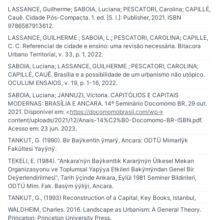
LASSANCE, Guilherme; SABOIA, Luciana; PESCATORI, Carolina; CAPILLÉ,
Cauê. Cidade Pós-Compacta. 1. ed. [S. l.]: Publisher, 2021. ISBN
9786587913612.
LASSANCE, GUILHERME ; SABOIA, L.; PESCATORI, CAROLINA; CAPILLE,
C. C. Referencial de cidade e ensino: uma revisão necessária. Bitacora
Urbano Territorial, v. 33, p. 1, 2022.
SABOIA, Luciana; LASSANCE, GUILHERME ; PESCATORI, CAROLINA;
CAPILLÉ, CAUÊ. Brasília e a possibilidade de um urbanismo não utópico.
OCULUM ENSAIOS, v. 19, p. 1-16, 2022.
SABOIA, Luciana; JANNUZI, Victoria. CAPITÓLIOS E CAPITAIS
MODERNAS: BRASÍLIA E ANCARA. 14º Seminário Docomomo BR, 29 out.
2021. Disponível em: <
https://docomomobrasil.com/wp-
content/uploads/2021/12/Anais-14%C2%B0-Docomomo-BR-ISBN.pdf.
Acesso em: 23 jun. 2023.
TANKUT, G. (1990). Bir Baÿkentin ÿmarÿ, Ancara: ODTÜ Mimarlÿk
Fakültesi Yayÿnÿ.
TEKELI, E. (1984). “Ankara’nÿn Baÿkentlik Kararÿnÿn Ülkesel Mekan
Organizasyonu ve Toplumsal Yapÿya Etkileri Bakÿmÿndan Genel Bir
Deÿerlendirilmesi”, Tarih ÿçinde Ankara, Eylül 1981 Seminer Bildirileri,
ODTÜ Mim. Fak. Basÿm ÿÿliÿi, Ancara.
TANKUT, G., (1993) Reconstruction of a Capital, Key Books, Istanbul,
WALDHEIM, Charles. 2016. Landscape as Urbanism: A General Theory.
Princeton: Princeton University Press.