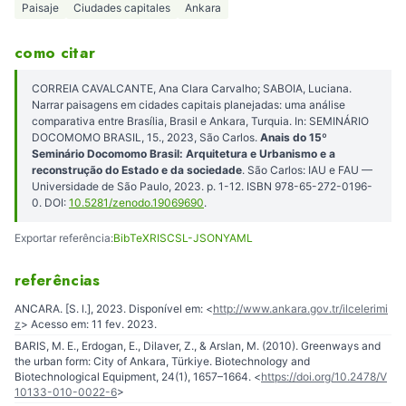
Paisaje
Ciudades capitales
Ankara
como citar
CORREIA CAVALCANTE, Ana Clara Carvalho; SABOIA, Luciana.
Narrar paisagens em cidades capitais planejadas: uma análise
comparativa entre Brasília, Brasil e Ankara, Turquia. In: SEMINÁRIO
DOCOMOMO BRASIL, 15., 2023, São Carlos.
Anais do 15º
Seminário Docomomo Brasil: Arquitetura e Urbanismo e a
reconstrução do Estado e da sociedade
. São Carlos: IAU e FAU —
Universidade de São Paulo, 2023. p. 1-12. ISBN 978-65-272-0196-
0. DOI:
10.5281/zenodo.19069690
.
Exportar referência:
BibTeX
RIS
CSL-JSON
YAML
referências
ANCARA. [S. l.], 2023. Disponível em: <
http://www.ankara.gov.tr/ilcelerimi
z
> Acesso em: 11 fev. 2023.
BARIS, M. E., Erdogan, E., Dilaver, Z., & Arslan, M. (2010). Greenways and
the urban form: City of Ankara, Türkiye. Biotechnology and
Biotechnological Equipment, 24(1), 1657–1664. <
https://doi.org/10.2478/V
10133-010-0022-6
>