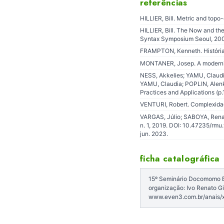
referências
HILLIER, Bill. Metric and top
HILLIER, Bill. The Now and th
Syntax Symposium Seoul, 20
FRAMPTON, Kenneth. História c
MONTANER, Josep. A modernida
NESS, Akkelies; YAMU, Claudia
YAMU, Claudia; POPLIN, Alenk
Practices and Applications (p.
VENTURI, Robert. Complexidad
VARGAS, Júlio; SABOYA, Renato;
n. 1, 2019. DOI: 10.47235/rmu.
jun. 2023.
ficha catalográfica
15º Seminário Docomomo Bra
organização: Ivo Renato Gi
www.even3.com.br/anais/