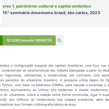
eixo 1. patrimônio cultural e capital simbólico
15º seminário docomomo brasil, são carlos, 2023
10.5281/zenodo.19069728
nalisa a configuração espacial das capitais brasileiras, com foco na
é compreender as características das cidades planejadas a partir do id
es higienistas, sanitaristas e modernistas, em contraste com aq
stes períodos do urbanismo brasileiro. A pesquisa utiliza dados do
 Python, com base na biblioteca OSMNx, para calcular a extensão e a
scutimos teoricamente as críticas pós-modernas à cidade modernista
os do urbanismo, sobre a relação entre forma construída, lugar e ex
ensão dos reflexos do modernismo nas cidades brasileiras, além d
mpíricas que formam a bibliografia básica da área.