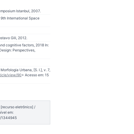
Symposium Istanbul, 2007.
 9th International Space
tavo Gili, 2012.
d cognitive factors, 2018 In:
Design: Perspectives,
rfologia Urbana, [S. l.], v. 7,
ticle/view/90
> Acesso em: 15
recurso eletrônico] /
ível em:
7/1344945