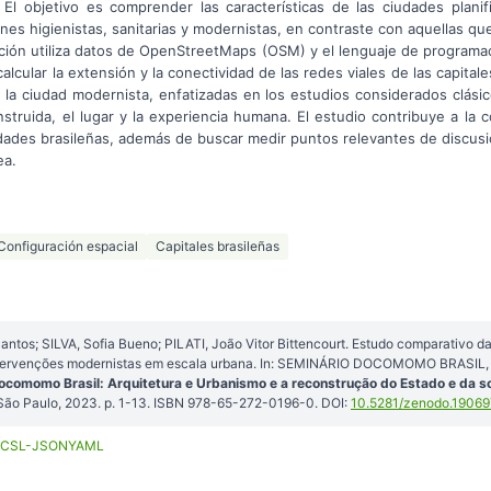
El objetivo es comprender las características de las ciudades plani
es higienistas, sanitarias y modernistas, en contraste con aquellas q
ación utiliza datos de OpenStreetMaps (OSM) y el lenguaje de program
alcular la extensión y la conectividad de las redes viales de las capita
 la ciudad modernista, enfatizadas en los estudios considerados clási
nstruida, el lugar y la experiencia humana. El estudio contribuye a la 
dades brasileñas, además de buscar medir puntos relevantes de discus
ea.
Configuración espacial
Capitales brasileñas
ntos; SILVA, Sofia Bueno; PILATI, João Vitor Bittencourt. Estudo comparativo d
intervenções modernistas em escala urbana. In: SEMINÁRIO DOCOMOMO BRASIL, 1
ocomomo Brasil: Arquitetura e Urbanismo e a reconstrução do Estado e da 
São Paulo, 2023. p. 1-13. ISBN 978-65-272-0196-0. DOI:
10.5281/zenodo.1906
CSL-JSON
YAML