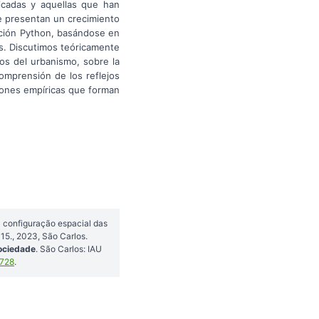
ficadas y aquellas que han
ue presentan un crecimiento
ación Python, basándose en
les. Discutimos teóricamente
cos del urbanismo, sobre la
comprensión de los reflejos
iones empíricas que forman
a configuração espacial das
5., 2023, São Carlos.
sociedade
. São Carlos: IAU
9728
.