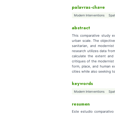
palavras-chave
Modern Interventions
Spat
abstract
This comparative study ex
urban scale. The objective
sanitarian, and modernis
research utilizes data f
calculate the extent and
critiques of the modernist
form, place, and human ex
cities while also seeking t
keywords
Modern Interventions
Spat
resumen
Este estudio comparativo 