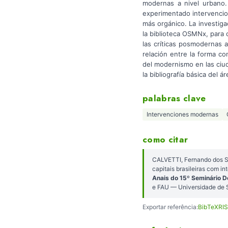
modernas a nivel urbano. 
experimentado intervencion
más orgánico. La investig
la biblioteca OSMNx, para c
las críticas posmodernas a
relación entre la forma co
del modernismo en las ciu
la bibliografía básica del ár
palabras clave
Intervenciones modernas
como citar
CALVETTI, Fernando dos Sa
capitais brasileiras com 
Anais do 15º Seminário D
e FAU — Universidade de 
Exportar referência:
BibTeX
RIS