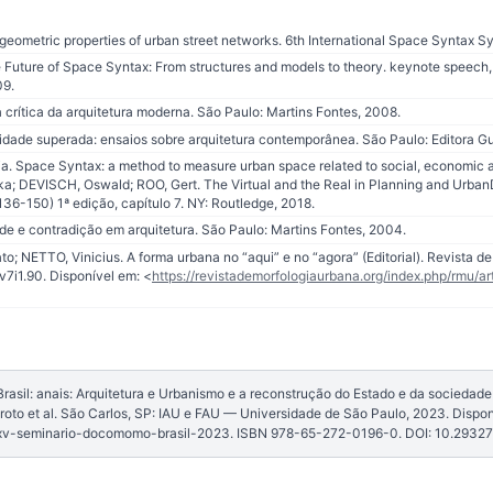
o-geometric properties of urban street networks. 6th International Space Syntax 
e Future of Space Syntax: From structures and models to theory. keynote speech,
09.
rítica da arquitetura moderna. São Paulo: Martins Fontes, 2008.
de superada: ensaios sobre arquitetura contemporânea. São Paulo: Editora Gus
. Space Syntax: a method to measure urban space related to social, economic an
a; DEVISCH, Oswald; ROO, Gert. The Virtual and the Real in Planning and Urban
136-150) 1ª edição, capítulo 7. NY: Routledge, 2018.
e e contradição em arquitetura. São Paulo: Martins Fontes, 2004.
 NETTO, Vinicius. A forma urbana no “aqui” e no “agora” (Editorial). Revista de Mo
v7i1.90. Disponível em: <
https://revistademorfologiaurbana.org/index.php/rmu/ar
sil: anais: Arquitetura e Urbanismo e a reconstrução do Estado e da sociedade [
roto et al. São Carlos, SP: IAU e FAU — Universidade de São Paulo, 2023. Dispon
xv-seminario-docomomo-brasil-2023. ISBN 978-65-272-0196-0. DOI: 10.2932