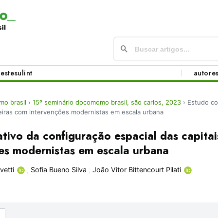
este
sul
int
autore
o brasil
›
15º seminário docomomo brasil, são carlos, 2023
›
Estudo co
ileiras com intervenções modernistas em escala urbana
ivo da configuração espacial das capitais
es modernistas em escala urbana
vetti
;
Sofia Bueno Silva
;
João Vitor Bittencourt Pilati