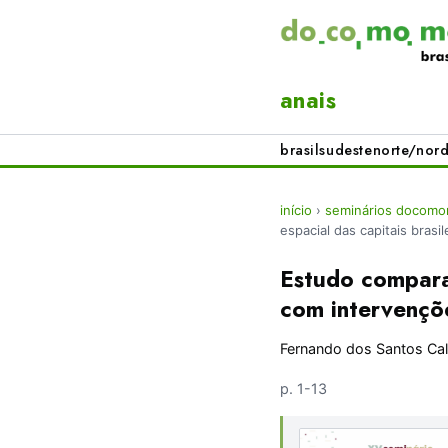
anais
brasil
sudeste
norte/nord
início
›
seminários docomom
espacial das capitais bras
Estudo comparat
com intervençõ
Fernando dos Santos Cal
p. 1-13