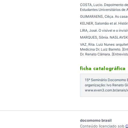
COSTA, Lucio. Depoimento de um
Estudantes Universitários de A
GUIMARAENS, Cêça. As casas do
KELNER, Salomão et al. Histór
LIRA, José. O visível e o invis
MARQUES, Sônia. NASLAVSKY, Gu
VAZ, Rita. Luiz Nunes: arqui
Medicina Dr. Luiz Barreto. [E
Dr. Renato Câmara. [Entrevist
ficha catalográfica
15º Seminário Docomomo Bra
organização: Ivo Renato Gi
www.even3.com.br/anais/
docomomo brasil
Conteúdo licenciado sob
C