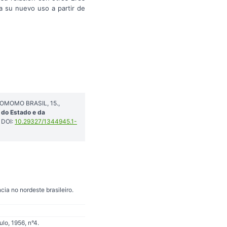
a su nuevo uso a partir de
OCOMOMO BRASIL, 15.,
 do Estado e da
 DOI:
10.29327/1344945.1-
ia no nordeste brasileiro.
lo, 1956, n°4.