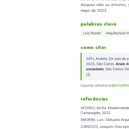
bloques mês su entorno, y
mayo de 2023.
palabras clave
Luiz Nunes
Arquitectura 
como citar
GÁTI, Andréa. De sala de 
2023, São Carlos.
Anais d
sociedade
. São Carlos: 
16
.
Exportar referência:
BibTeX
RIS
referências
AFONSO, Alcília. Modernidade A
Camaragibe, 2022.
AMORIM, Luiz. Obituário Arqu
CARDOZO, Joaquim. Dois episód