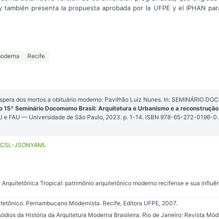
 también presenta la propuesta aprobada por la UFPE y el IPHAN par
moderna
Recife
espera dos mortos a obituário moderno: Pavilhão Luiz Nunes. In: SEMINÁRIO D
o 15º Seminário Docomomo Brasil: Arquitetura e Urbanismo e a reconstrução
IAU e FAU — Universidade de São Paulo, 2023. p. 1-14. ISBN 978-65-272-0196-0.
CSL-JSON
YAML
rquitetônica Tropical: patrimônio arquitetônico moderno recifense e sua influênc
itetônico. Pernambucano Modernista. Recife, Editora UFPE, 2007.
ios da História da Arquitetura Moderna Brasileira. Rio de Janeiro: Revista Módu