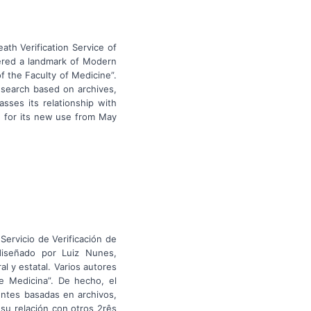
th Verification Service of
ered a landmark of Modern
of the Faculty of Medicine”.
research based on archives,
ses its relationship with
N for its new use from May
Servicio de Verificación de
diseñado por Luiz Nunes,
l y estatal. Varios autores
de Medicina”. De hecho, el
entes basadas en archivos,
su relación con otros 2rês