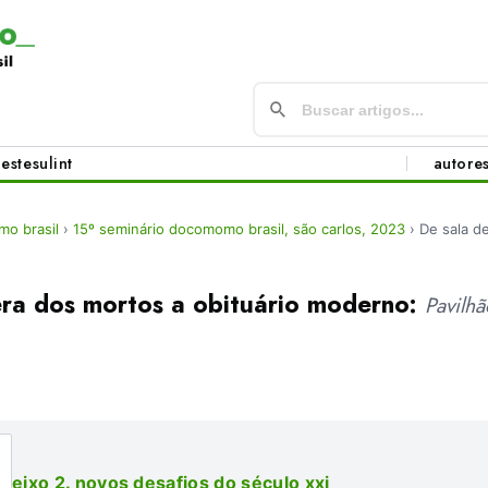
este
sul
int
autore
o brasil
›
15º seminário docomomo brasil, são carlos, 2023
›
De sala d
era dos mortos a obituário moderno:
Pavilh
eixo 2. novos desafios do século xxi