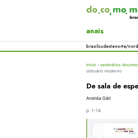
anais
brasil
sudeste
norte/nord
início
›
seminários docomom
obituário moderno
De sala de esp
Andréa Gáti
p. 1-14