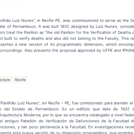
vilhão Luiz Nunes”, in Recife-PE, was commissioned to serve as the Dea
ate of Pernambuco. It was buit 1937, designed by Luiz Nunes, consid
rs treat the Pavilion as “the old Pavilion for the Verification of Deaths 
not built to verify deaths and also did not belong to the Faculty. This 
esentes a new version of its programmatic dimension, which encompas
 surroundings. Also presents the proposal approved by UFPE and IPHA
ecture
Recife
“Pavilhão Luiz Nunes”, en Recife – PE, fue comisionado para atender el 
o del Estado de Pernambuco. Es un edificio que data de 1937, 
Arquitectura Moderna, por lo que se encuentra catalogado a nivel federa
el antiguo Pabellón de Verificación de Defunciones de la Facultad 
nciones, y tan poco pertenecía a la Facultad. En investigaciones reci
presenta esta nueva versión de su dimensión programática, que engloba 