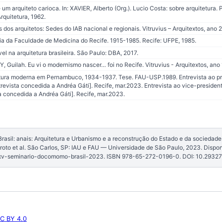
 arquiteto carioca. In: XAVIER, Alberto (Org.). Lucio Costa: sobre arquitetura. 
rquitetura, 1962.
s arquitetos: Sedes do IAB nacional e regionais. Vitruvius – Arquitextos, ano 21
ia da Faculdade de Medicina do Recife. 1915-1985. Recife: UFPE, 1985.
ível na arquitetura brasileira. São Paulo: DBA, 2017.
ilah. Eu vi o modernismo nascer… foi no Recife. Vitruvius - Arquitextos, ano 11
tetura moderna em Pernambuco, 1934-1937. Tese. FAU-USP.1989. Entrevista ao p
ntrevista concedida a Andréa Gáti]. Recife, mar.2023. Entrevista ao vice-presid
a concedida a Andréa Gáti]. Recife, mar.2023.
sil: anais: Arquitetura e Urbanismo e a reconstrução do Estado e da sociedade [
roto et al. São Carlos, SP: IAU e FAU — Universidade de São Paulo, 2023. Dispon
xv-seminario-docomomo-brasil-2023. ISBN 978-65-272-0196-0. DOI: 10.2932
C BY 4.0