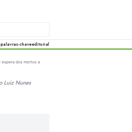
s
palavras-chave
editorial
e espera dos mortos a
ão Luiz Nunes