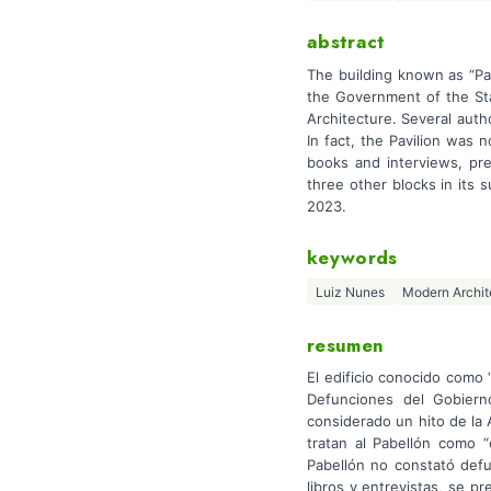
abstract
The building known as “Pa
the Government of the St
Architecture. Several autho
In fact, the Pavilion was 
books and interviews, pr
three other blocks in its
2023.
keywords
Luiz Nunes
Modern Archit
resumen
El edificio conocido como 
Defunciones del Gobiern
considerado un hito de la 
tratan al Pabellón como “
Pabellón no constató defu
libros y entrevistas, se 