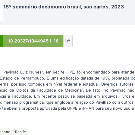
15º seminário docomomo brasil, são carlos, 2023
10.29327/1344945.1-16
 “Pavilhão Luiz Nunes”, em Recife – PE, foi encomendado para atender
Estado de Pernambuco. É uma edificação datada de 1937, projetada po
rna, por isso tombada em nível federal e estadual. Diversos autores
cação de Óbitos da Faculdade de Medicina”. De fato, no Pavilhão não 
cia a Faculdade. Em recente pesquisa baseada em arquivos, livros e
dimensão programática, que engloba a relação do Pavilhão com outros 
 também a proposta aprovada pela UFPE e IPHAN para seu novo uso a p
ecture
Recife