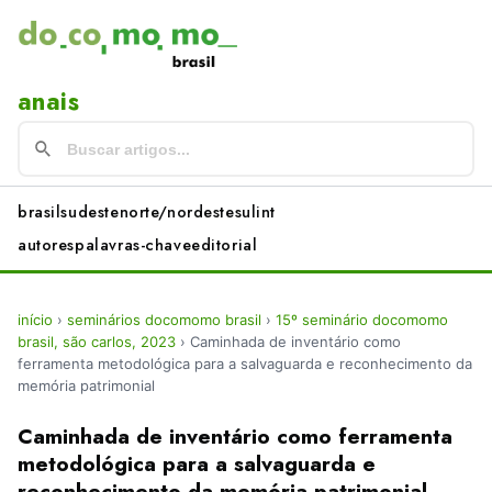
anais
brasil
sudeste
norte/nordeste
sul
int
autores
palavras-chave
editorial
início
›
seminários docomomo brasil
›
15º seminário docomomo
brasil, são carlos, 2023
›
Caminhada de inventário como
ferramenta metodológica para a salvaguarda e reconhecimento da
memória patrimonial
Caminhada de inventário como ferramenta
metodológica para a salvaguarda e
reconhecimento da memória patrimonial