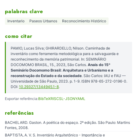
palabras clave
Inventario
Paseos Urbanos
Reconocimiento Histórico
como citar
PAMIO, Lucas Silva; GHIRARDELLO, Nilson. Caminhada de
inventário como ferramenta metodológica para a salvaguarda e
reconhecimento da memória patrimonial. In: SEMINÁRIO
DOCOMOMO BRASIL, 15., 2023, São Carlos.
Anais do 15º
Seminário Docomomo Brasil: Arquitetura e Urbanismo e a
reconstrução do Estado e da sociedade
. São Carlos: IAU e FAU —
Universidade de São Paulo, 2023. p. 1-9. ISBN 978-65-272-0196-0.
DOI:
10.29327/1344945.1-8
.
Exportar referência:
BibTeX
RIS
CSL-JSON
YAML
referências
BACHELARD. Gaston. A poética do espaço. 2ª edição. São Paulo: Martins
Fontes, 2008.
BAPTISTA, A. V. S. Inventário Arquitetônico - Importância e