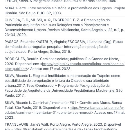
LYNCH, Kevin. A imagem da cidade. São Paulo: Martins Fontes, 1980.
NORA, Pierre. Entre memória e história: a problemática dos lugares. Projeto
História. São Paulo: PUC-SP, 1993.
OLIVEIRA, T. D., MUSSI, A. Q., ENGERROF, F. Z. A Preservação do
Patrimônio Arquitetônico e suas Relações com o Planejamento e
Desenvolvimento Urbano. Revista Missioneira, Santo Ângelo, v. 22, n. 1, p.
23-34, 2020.
PASSOS, Eduardo; KASTRUP, Virgínia; ESCOSSIA, Liliana da (Org). Pistas
do método da cartografia: pesquisa- intervenção e produção de
subjetividade. Porto Alegre, Sulina, 2015.
RODRIGUES, Beatriz. Caminhar, coletar, públicas. Rio Grande do Norte,
2020. Disponível em: <
https://projetoinventario.com/oficina-caminhar-col
etar-publicar/
> Acesso em: 17 mai. 2023.
SILVA, Ricardo L. Elogios à inutilidade: a incorporação do Trapeiro como
possibilidade de apropriação e leitura da Cidade e sua alteridade
urbana.2017. Tese (Doutorado) – Programa de Pós-graduação da
Faculdade de Arquitetura da Universidade Presbiteriana Mackenzie, São
Paulo, 2017.
SILVA, Ricardo L. Caminhar / Inventariar #01 - Convite aos Muros. Banca
Tatuí. São Paulo, 2019. Disponível em: <
https://www.bancatatui.com.br/pr
odutos/caminhar-inventariar-01-convite-aos-muros/
> Acesso em: 17 mai.
2023.
TRANSLAURB. Jane’s Walk Porto Alegre. Porto Alegre, 2023. Disponível
em: <
https://translaburb.cc/6-Caminhadas-
> da-Jane-Jacobs-Porto-