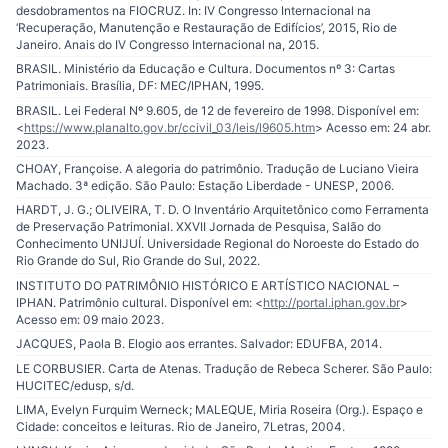
desdobramentos na FIOCRUZ. In: IV Congresso Internacional na
‘Recuperação, Manutenção e Restauração de Edifícios’, 2015, Rio de
Janeiro. Anais do IV Congresso Internacional na, 2015.
BRASIL. Ministério da Educação e Cultura. Documentos nº 3: Cartas
Patrimoniais. Brasília, DF: MEC/IPHAN, 1995.
BRASIL. Lei Federal Nº 9.605, de 12 de fevereiro de 1998. Disponível em:
<
https://www.planalto.gov.br/ccivil_03/leis/l9605.htm
> Acesso em: 24 abr.
2023.
CHOAY, Françoise. A alegoria do patrimônio. Tradução de Luciano Vieira
Machado. 3ª edição. São Paulo: Estação Liberdade - UNESP, 2006.
HARDT, J. G.; OLIVEIRA, T. D. O Inventário Arquitetônico como Ferramenta
de Preservação Patrimonial. XXVII Jornada de Pesquisa, Salão do
Conhecimento UNIJUÍ. Universidade Regional do Noroeste do Estado do
Rio Grande do Sul, Rio Grande do Sul, 2022.
INSTITUTO DO PATRIMÔNIO HISTÓRICO E ARTÍSTICO NACIONAL –
IPHAN. Patrimônio cultural. Disponível em: <
http://portal.iphan.gov.br
>
Acesso em: 09 maio 2023.
JACQUES, Paola B. Elogio aos errantes. Salvador: EDUFBA, 2014.
LE CORBUSIER. Carta de Atenas. Tradução de Rebeca Scherer. São Paulo:
HUCITEC/edusp, s/d.
LIMA, Evelyn Furquim Werneck; MALEQUE, Miria Roseira (Org.). Espaço e
Cidade: conceitos e leituras. Rio de Janeiro, 7Letras, 2004.