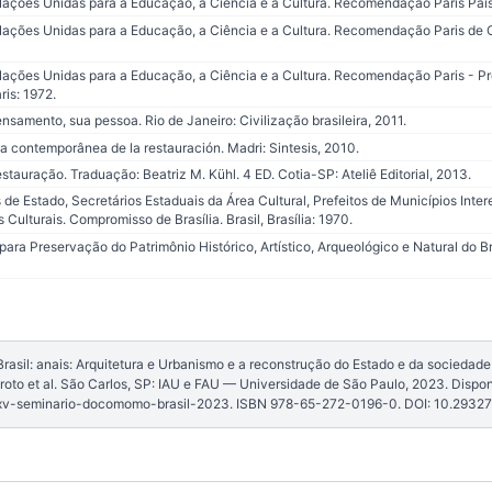
ões Unidas para a Educação, a Ciência e a Cultura. Recomendação Paris Paisag
ões Unidas para a Educação, a Ciência e a Cultura. Recomendação Paris de O
ções Unidas para a Educação, a Ciência e a Cultura. Recomendação Paris - Pr
ris: 1972.
nsamento, sua pessoa. Rio de Janeiro: Civilização brasileira, 2011.
 contemporânea de la restauración. Madri: Sintesis, 2010.
uração. Traduação: Beatriz M. Kühl. 4 ED. Cotia-SP: Ateliê Editorial, 2013.
de Estado, Secretários Estaduais da Área Cultural, Prefeitos de Municípios Inter
 Culturais. Compromisso de Brasília. Brasil, Brasília: 1970.
ara Preservação do Patrimônio Histórico, Artístico, Arqueológico e Natural do B
sil: anais: Arquitetura e Urbanismo e a reconstrução do Estado e da sociedade [
roto et al. São Carlos, SP: IAU e FAU — Universidade de São Paulo, 2023. Dispon
xv-seminario-docomomo-brasil-2023. ISBN 978-65-272-0196-0. DOI: 10.2932