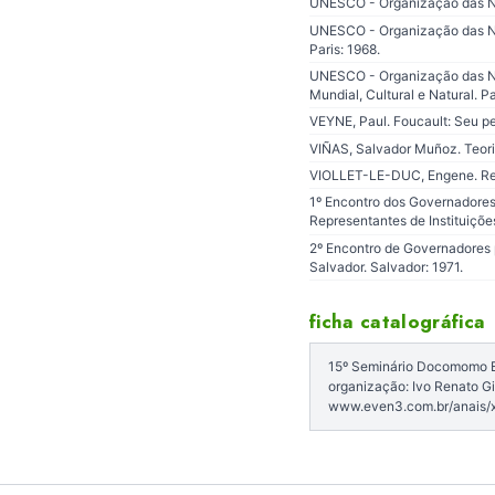
UNESCO - Organização das Naç
UNESCO - Organização das Naç
Paris: 1968.
UNESCO - Organização das Na
Mundial, Cultural e Natural. Pa
VEYNE, Paul. Foucault: Seu pe
VIÑAS, Salvador Muñoz. Teoria
VIOLLET-LE-DUC, Engene. Resta
1º Encontro dos Governadores 
Representantes de Instituições
2º Encontro de Governadores p
Salvador. Salvador: 1971.
ficha catalográfica
15º Seminário Docomomo Bra
organização: Ivo Renato Gi
www.even3.com.br/anais/