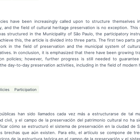
icies have been increasingly called upon to structure themselves 
ety, and the field of cultural heritage preservation is no exception. Thi
as structured in the Municipality of São Paulo, the participatory inst
chieve this, the article is divided into three parts. The first two parts p
ork in the field of preservation and the municipal system of cultura
atives. In conclusion, it is emphasized that there have been growing tr
tion policies; however, further progress is still needed to guarante
the day-to-day preservation activities, including in the field of modern 
licies
Participation
s públicas han sido llamados cada vez más a estructurarse de tal m
ad civil, y el campo de la preservación del patrimonio cultural no ha s
ificar cómo se estructuró el sistema de preservación en la ciudad de S
las brechas que aún existen. Para ello, el artículo se compone de tre
óricos de la estructura teórica en el campo de la preservación y el sist