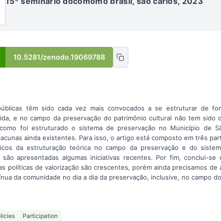
15º seminário docomomo brasil, são carlos, 2023
10.5281/zenodo.19069788
públicas têm sido cada vez mais convocados a se estruturar de fo
ntida, e no campo da preservação do patrimônio cultural não tem sido 
r como foi estruturado o sistema de preservação no Município de S
 lacunas ainda existentes. Para isso, o artigo está composto em três par
óricos da estruturação teórica no campo da preservação e do sistem
te são apresentadas algumas iniciativas recentes. Por fim, conclui-s
 nas políticas de valorização são crescentes, porém ainda precisamos d
tínua da comunidade no dia a dia da preservação, inclusive, no campo 
licies
Participation