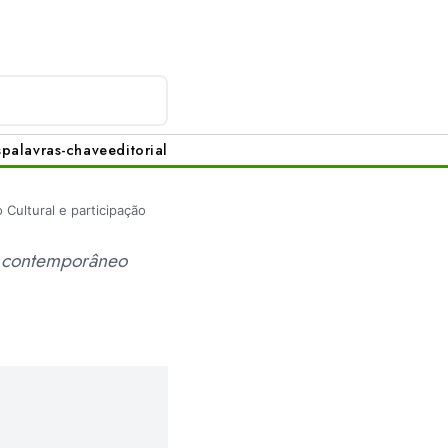
s
palavras-chave
editorial
 Cultural e participação
o contemporâneo