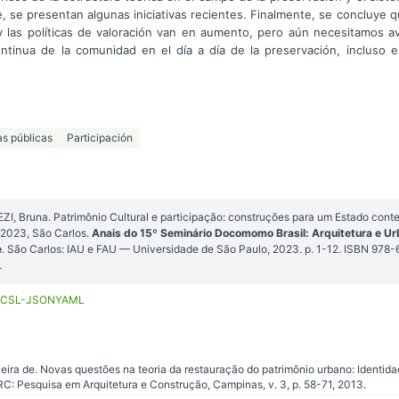
te, se presentan algunas iniciativas recientes. Finalmente, se concluye 
ón y las políticas de valoración van en aumento, pero aún necesitamos 
continua de la comunidad en el día a día de la preservación, incluso 
as públicas
Participación
, Bruna. Patrimônio Cultural e participação: construções para um Estado con
023, São Carlos.
Anais do 15º Seminário Docomomo Brasil: Arquitetura e U
e
. São Carlos: IAU e FAU — Universidade de São Paulo, 2023. p. 1-12. ISBN 978
.
CSL-JSON
YAML
a de. Novas questões na teoria da restauração do patrimônio urbano: Identidade
RC: Pesquisa em Arquitetura e Construção, Campinas, v. 3, p. 58-71, 2013.