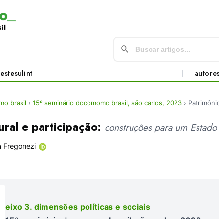
este
sul
int
autore
o brasil
›
15º seminário docomomo brasil, são carlos, 2023
›
Patrimônio
ural e participação:
construções para um Estad
a Fregonezi
eixo 3. dimensões políticas e sociais