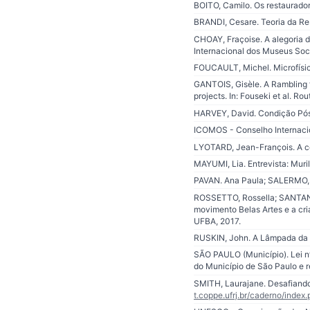
BOITO, Camilo. Os restauradore
BRANDI, Cesare. Teoria da Rest
CHOAY, Fraçoise. A alegoria d
Internacional dos Museus Soc
FOUCAULT, Michel. Microfísica
GANTOIS, Gisèle. A Rambling fi
projects. In: Fouseki et al. 
HARVEY, David. Condição Pós
ICOMOS - Conselho Internacio
LYOTARD, Jean-François. A c
MAYUMI, Lia. Entrevista: Muril
PAVAN. Ana Paula; SALERMO, Th
ROSSETTO, Rossella; SANTANA,
movimento Belas Artes e a cri
UFBA, 2017.
RUSKIN, John. A Lâmpada da me
SÃO PAULO (Município). Lei nº
do Município de São Paulo e 
SMITH, Laurajane. Desafiando 
t.coppe.ufrj.br/caderno/index