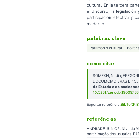
cultural. En la tercera par
el discurso, la legislaci
participación efectiva y 
moderno.
palabras clave
Patrimonio cultural
Polític
como citar
SOMEKH, Nadia; FREGONEZI
DOCOMOMO BRASIL, 15., 2
do Estado e da sociedad
10.5281/zenodo.19069788
Exportar referência:
BibTeX
RIS
referências
ANDRADE JUNIOR, Nivaldo Vieir
participação dos usuários. PA