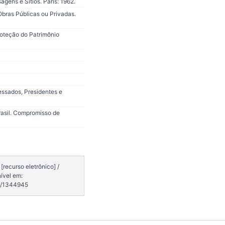
ens e Sítios. Paris: 1962.
bras Públicas ou Privadas.
oteção do Patrimônio
essados, Presidentes e
rasil. Compromisso de
recurso eletrônico] /
ível em:
7/1344945