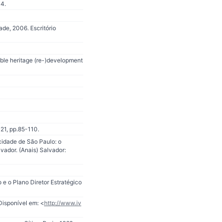
14.
de, 2006. Escritório
able heritage (re-)development
021, pp.85-110.
cidade de São Paulo: o
vador. (Anais) Salvador:
e o Plano Diretor Estratégico
Disponível em: <
http://www.iv