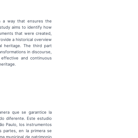
in a way that ensures the
s study aims to identify how
ruments that were created,
rovide a historical overview
l heritage. The third part
ansformations in discourse,
e effective and continuous
heritage.
anera que se garantice la
ido diferente. Este estudio
ão Paulo, los instrumentos
s partes, en la primera se
ema municipal de patrimonio