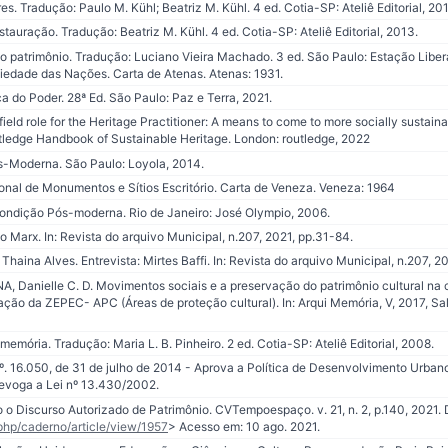
s. Tradução: Paulo M. Kühl; Beatriz M. Kühl. 4 ed. Cotia-SP: Ateliê Editorial, 20
auração. Tradução: Beatriz M. Kühl. 4 ed. Cotia-SP: Ateliê Editorial, 2013.
o patrimônio. Tradução: Luciano Vieira Machado. 3 ed. São Paulo: Estação Libera
iedade das Nações. Carta de Atenas. Atenas: 1931.
 do Poder. 28ª Ed. São Paulo: Paz e Terra, 2021.
eld role for the Heritage Practitioner: A means to come to more socially sustain
Routledge Handbook of Sustainable Heritage. London: routledge, 2022
-Moderna. São Paulo: Loyola, 2014.
nal de Monumentos e Sítios Escritório. Carta de Veneza. Veneza: 1964
ondição Pós-moderna. Rio de Janeiro: José Olympio, 2006.
o Marx. In: Revista do arquivo Municipal, n.207, 2021, pp.31-84.
aina Alves. Entrevista: Mirtes Baffi. In: Revista do arquivo Municipal, n.207, 2
 Danielle C. D. Movimentos sociais e a preservação do patrimônio cultural na 
ação da ZEPEC- APC (Áreas de proteção cultural). In: Arqui Memória, V, 2017, Sal
mória. Tradução: Maria L. B. Pinheiro. 2 ed. Cotia-SP: Ateliê Editorial, 2008.
. 16.050, de 31 de julho de 2014 - Aprova a Política de Desenvolvimento Urbano 
revoga a Lei nº 13.430/2002.
o Discurso Autorizado de Patrimônio. CVTempoespaço. v. 21, n. 2, p.140, 2021. 
.php/caderno/article/view/1957
> Acesso em: 10 ago. 2021.