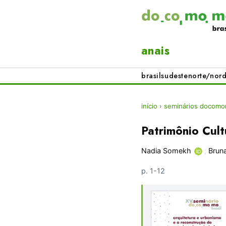
anais
brasil
sudeste
norte/nord
início
›
seminários docomom
Patrimônio Cult
Nadia Somekh
;
Brun
p. 1-12