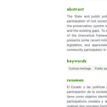
abstract
The State and public pol
participation of civil soci
the preservation system w
and the existing gaps. To a
of the theoretical framew
presents some recent initi
legislation, and apprecia
community participation in 
keywords
Cultural heritage
Public po
resumen
El Estado y las política
participación de la socied
tiene como objetivo ident
participativos creados y 
realizan dos rescates hist