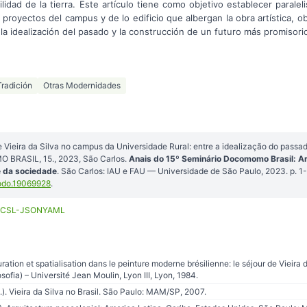
ilidad de la tierra. Este artículo tiene como objetivo establecer parale
s proyectos del campus y de lo edificio que albergan la obra artística, 
la idealización del pasado y la construcción de un futuro más promisorio
Tradición
Otras Modernidades
 Vieira da Silva no campus da Universidade Rural: entre a idealização do passad
BRASIL, 15., 2023, São Carlos.
Anais do 15º Seminário Docomomo Brasil: Ar
e da sociedade
. São Carlos: IAU e FAU — Universidade de São Paulo, 2023. p. 
odo.19069928
.
CSL-JSON
YAML
ation et spatialisation dans le peinture moderne brésilienne: le séjour de Vieira 
ofia) – Université Jean Moulin, Lyon III, Lyon, 1984.
). Vieira da Silva no Brasil. São Paulo: MAM/SP, 2007.