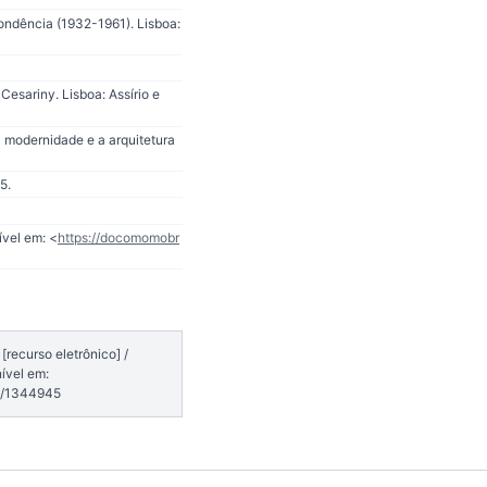
pondência (1932-1961). Lisboa:
esariny. Lisboa: Assírio e
 modernidade e a arquitetura
5.
ível em: <
https://docomomobr
recurso eletrônico] /
ível em:
7/1344945