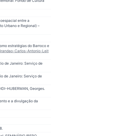
Memorial: Fondo de Cultura
oespacial entre a
to Urbano e Regional) –
como estratégias do Barroco e
_Brandao-Carlos-Antonio-Leit
o de Janeiro: Serviço de
o de Janeiro: Serviço de
8. DIDI-HUBERMAN, Georges.
ento e a divulgação da
8.
tal. SEMINÁRIO IBERO