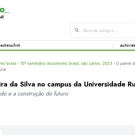
este
sul
int
autore
o brasil
›
15º seminário docomomo brasil, são carlos, 2023
›
O painel d
ral
ira da Silva no campus da Universidade R
do e a construção do futuro