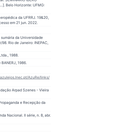
]. Belo Horizonte: UFMG:
 Seropédica da UFRRJ. 19&20,
cesso em 21 jun. 2022.
a sumária da Universidade
/98. Rio de Janeiro: INEPAC,
tda., 1988.
te BANERJ, 1986.
/azulejos.lnec.pt/AzuRe/links/
undação Arpad Szenes - Vieira
Propaganda e Recepção da
 Nacional. II série, n. 8, abr.