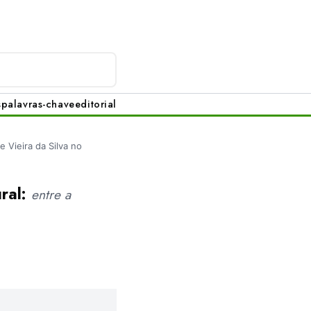
s
palavras-chave
editorial
e Vieira da Silva no
ural:
entre a