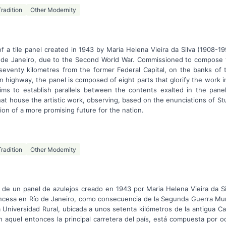
Tradition
Other Modernity
f a tile panel created in 1943 by Maria Helena Vieira da Silva (1908-
io de Janeiro, due to the Second World War. Commissioned to compose t
 seventy kilometres from the former Federal Capital, on the banks of 
n highway, the panel is composed of eight parts that glorify the work in 
 aims to establish parallels between the contents exalted in the pan
t house the artistic work, observing, based on the enunciations of Stuar
ion of a more promising future for the nation.
Tradition
Other Modernity
 de un panel de azulejos creado en 1943 por Maria Helena Vieira da Si
francesa en Río de Janeiro, como consecuencia de la Segunda Guerra Mund
niversidad Rural, ubicada a unos setenta kilómetros de la antigua Capit
n aquel entonces la principal carretera del país, está compuesta por 