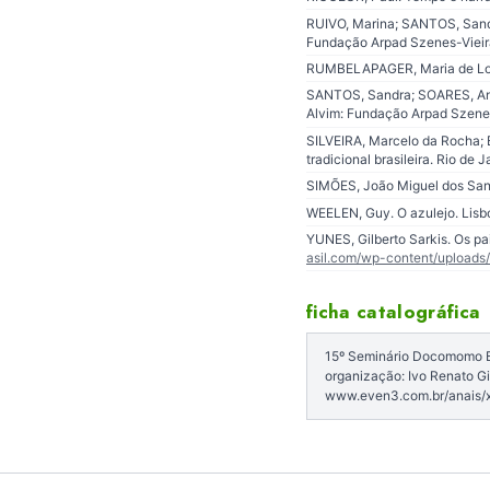
RUIVO, Marina; SANTOS, Sandra
Fundação Arpad Szenes-Vieir
RUMBELAPAGER, Maria de Lour
SANTOS, Sandra; SOARES, Antón
Alvim: Fundação Arpad Szenes 
SILVEIRA, Marcelo da Rocha; 
tradicional brasileira. Rio de 
SIMÕES, João Miguel dos Sant
WEELEN, Guy. O azulejo. Lisb
YUNES, Gilberto Sarkis. Os pai
asil.com/wp-content/uploads
ficha catalográfica
15º Seminário Docomomo Bra
organização: Ivo Renato Gi
www.even3.com.br/anais/