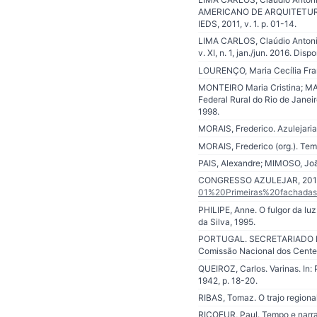
AMERICANO DE ARQUITETURA E 
IEDS, 2011, v. 1. p. 01-14.
LIMA CARLOS, Claúdio Antonio
v. XI, n. 1, jan./jun. 2016. Disp
LOURENÇO, Maria Cecília Fran
MONTEIRO Maria Cristina; MAT
Federal Rural do Rio de Janei
1998.
MORAIS, Frederico. Azulejari
MORAIS, Frederico (org.). Tem
PAIS, Alexandre; MIMOSO, Joã
CONGRESSO AZULEJAR, 2012, Av
01%20Primeiras%20fachadas
PHILIPE, Anne. O fulgor da lu
da Silva, 1995.
PORTUGAL. SECRETARIADO DE 
Comissão Nacional dos Centená
QUEIROZ, Carlos. Varinas. In: 
1942, p. 18-20.
RIBAS, Tomaz. O trajo regiona
RICOEUR, Paul. Tempo e narrati