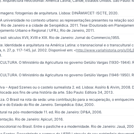
 Arquitectura neocolonial: America Latina, Caribe, Estados Unidos. São Paulo: 
imagens: fotogenias de arquitetura. Lisboa: DINÂMIA’CET: ISCTE, 2020.
A universidade no contexto urbano: as representações presentes na relação soci
 Rio de Janeiro e a cidade de Seropédica. 2011. Tese (Doutorado em Planejamen
ejamento Urbano e Regional / UFRJ, Rio de Janeiro, 2011.
sil: séculos XVII, XVIII e XIX. Rio de Janeiro: Jornal do Commercio,1955.
. Identidade e arquitetura na América Latina: o transnacional e o transcultural 
a, n. 27, p. 117-145, jul. 2002. Disponível em: <
http://www.variahistoria.org/s/06
3.
LTURA. O Ministério da Agricultura no governo Getúlio Vargas (1930-1944). Ri
LTURA. O Ministério da Agricultura no governo Getúlio Vargas (1946-1950). Ri
lva – Arpad Szenes ou o castelo surrealista 2. ed. Lisboa: Assírio & Alvim, 200
ocada aos fins de uma história da arte. São Paulo: Editora 34, 2013.
. O Brasil na rota da seda: uma contribuição para a recuperação, o enriquecim
í e do Estado do Rio de Janeiro. Seropédica: Edur, 2000.
ltural na pós-modernidade 11. ed. Rio de Janeiro: DP&A, 2006.
entação. Rio de Janeiro: Apicuri, 2016.
ocolonial no Brasil. Entre o pastiche e a modernidade. Rio de Janeiro: Jauá, 200
o Santos. Descobrindo o campus da UFRRJ através do seu patrimônio documen