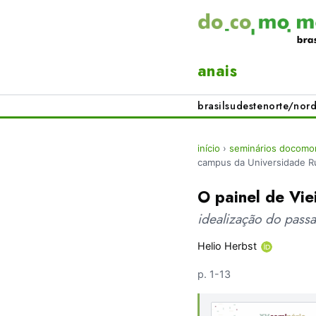
anais
brasil
sudeste
norte/nord
início
›
seminários docomom
campus da Universidade Ru
O painel de Vie
idealização do passa
Helio Herbst
p. 1-13