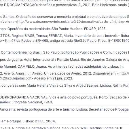
DOCUMENTAÇÃO: desafios e perspectivas, 2., 2011, Belo Horizonte. Anais […
 Santos. O desafio de conservar a memória projetual e construtiva do campus
onível em: <
http://www.dezenovevinte.net/arte%20decorativa/caslc_ufrrj.htm
> A
ça. Operários da modernidade. São Paulo: Hucitec: EDUSP, 1995.
TOS, Regina; BIASE, Teresa; FERRAZ, Maria. Inventário de bens imóveis – fich
ro – Km 47 da Rodovia BR-465, antiga estrada Rio/São Paulo. Proc.: E-18/001540
a Contemporânea no Brasil. São Paulo: Editoração Publicações e Comunicações L
pos de guerra: Hotel Internacional / Pensão Mauá. Rio de Janeiro: Galeria de Ar
o Manuel; CAMPELO, Joana. As primeiras fachadas azulejadas de Lisboa. In:
eiro. Anais […]. Aveiro: Universidade de Aveiro, 2012. Disponível em: <
http:/
%20azulejadas.pdf
> Acesso em 21 jun. 2023.
z: conversas com Maria Helena Vieira da Silva e Arpad Szenes. Lisboa: Rolim: F
PROPAGANDA NACIONAL. Vida e arte do povo português. Porto: Secção de 
rios: Litografia Nacional, 1940.
Panorama: revista portuguesa de arte e turismo. Lisboa: Secretariado de Propaganda
l em Portugal. Lisboa: DIFEL, 2004.
va: 1. A intriga e a narrativa histórica. São Paulo: WMF Martins Fontes, 2010.