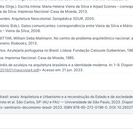
 (Orgs.). Escrita íntima: Maria Helena Vieira da Silva e Arpad Szenes – corres
a da Silva: Imprensa Nacional-Casa da Moeda, 2013.
des. Arquitetura Neocolonial. Seropédica: EDUR, 2005.
io (Eds.). Gatos comunicantes: correspondência entre Vieira da Silva e Mário C
– Vieira da Silva, 2008.
BITTAR, William Seba Mallmann. No centro do problema arquitetônico nacional: a
Janeiro: Riobooks, 2013.
os. Azulejaria portuguesa no Brasil. Lisboa: Fundação Calouste Gulbenkian, 196
oa: Imprensa Nacional: Casa da Moeda, 1985.
néis de azulejos na arquitetura brasileira e a identidade moderna. In: 1-9. Dispon
/2016/01/naocosta4.pdf
> Acesso em: 21 jun. 2023.
sil: anais: Arquitetura e Urbanismo e a reconstrução do Estado e da sociedade [
roto et al. São Carlos, SP: IAU e FAU — Universidade de São Paulo, 2023. Dispon
xv-seminario-docomomo-brasil-2023. ISBN 978-65-272-0196-0. DOI: 10.2932