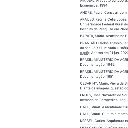
AMARAL, Aracy Abreu (coord.).
Económica, 1994.
ANDRÉ, Paula. Construir com 
ARAUJO, Regina Celia Lopes. 
Universidade Federal Rural do
Instituto de Pesquisa em Plan
BARATA, Mário. Azulejos no Bra
BRANDÃO, Carlos Antônio Leite
do século XXI. In: Varia Históri
e.pdf
> Acesso em 21 jun. 202
BRASIL. MINISTÉRIO DA AGRICU
Documentação, 1945.
BRASIL. MINISTÉRIO DA AGRICU
Documentação, 1951.
CESARINY, Mário. Vieira da Si
Diante da imagem: questão col
FROES, José Nazareth de Souza
memória de Seropédica, Itagua
HALL, Stuart. A identidade cu
HALL, Stuart. Cultura e repres
KESSEL, Carlos. Arquitetura ne
LIMA CARLOS, Claúdio Antoni