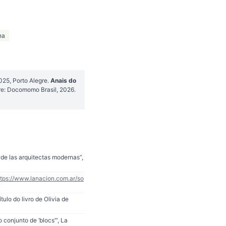
na
25, Porto Alegre.
Anais do
gre: Docomomo Brasil, 2026.
 de las arquitectas modernas”,
ttps://www.lanacion.com.ar/so
ulo do livro de Olivia de
 conjunto de ‘blocs’”, La