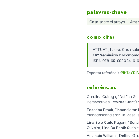
palavras-chave
Casa sobre el arroyo
Aman
como citar
ATTUATI, Laura. Casa sobr
16º Seminário Docomomo 
ISBN 978-65-993024-6-6
Exportar referência:
BibTeX
RIS
referências
Carolina Quiroga, “Delfina Gál
Perspectivas: Revista Científi
Federico Prack, “Incendiaron 
ciedad/incendiaron-la-casa-
Lina Bo e Carlo Pagani, “Sensi
Oliveira, Lina Bo Bardi: Sutis
Amancio Williams, Delfina G. d