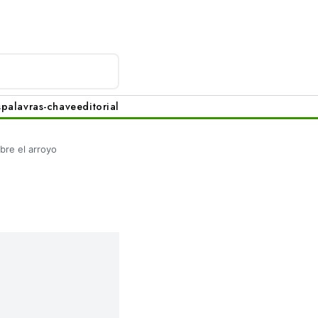
s
palavras-chave
editorial
bre el arroyo