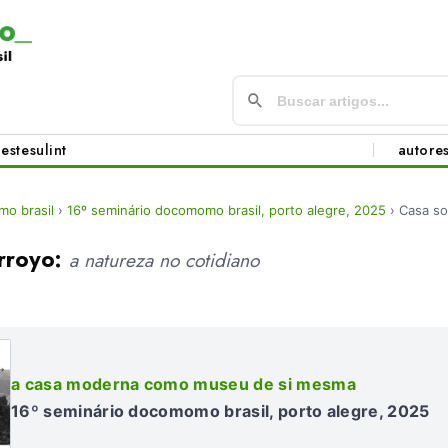
este
sul
int
autore
o brasil
›
16º seminário docomomo brasil, porto alegre, 2025
›
Casa so
arroyo:
a natureza no cotidiano
a casa moderna como museu de si mesma
16º seminário docomomo brasil, porto alegre, 2025