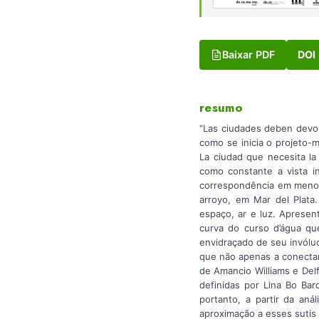
Baixar PDF
DOI
resumo
“Las ciudades deben devolve
como se inicia o projeto-
La ciudad que necesita la
como constante a vista i
correspondência em menor 
arroyo, em Mar del Plata.
espaço, ar e luz. Apresen
curva do curso d’água qu
envidraçado de seu invólu
que não apenas a conectam
de Amancio Williams e Del
definidas por Lina Bo Bard
portanto, a partir da aná
aproximação a esses sutis 