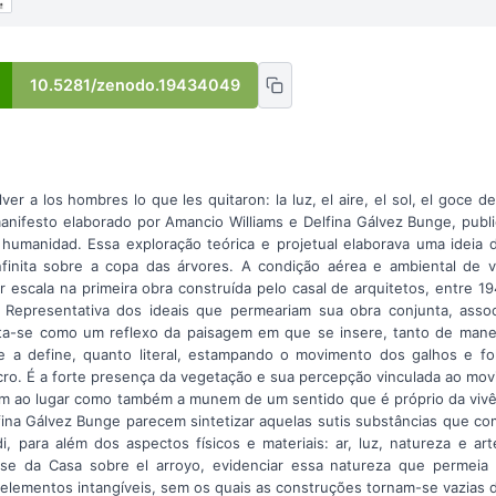
10.5281/zenodo.19434049
r a los hombres lo que les quitaron: la luz, el aire, el sol, el goce de
manifesto elaborado por Amancio Williams e Delfina Gálvez Bunge, publi
 humanidad. Essa exploração teórica e projetual elaborava uma ideia 
nfinita sobre a copa das árvores. A condição aérea e ambiental de 
escala na primeira obra construída pelo casal de arquitetos, entre 19
 Representativa dos ideais que permeariam sua obra conjunta, assoc
ta-se como um reflexo da paisagem em que se insere, tanto de manei
e a define, quanto literal, estampando o movimento dos galhos e fo
cro. É a forte presença da vegetação e sua percepção vinculada ao mov
 ao lugar como também a munem de um sentido que é próprio da vivên
fina Gálvez Bunge parecem sintetizar aquelas sutis substâncias que c
i, para além dos aspectos físicos e materiais: ar, luz, natureza e ar
lise da Casa sobre el arroyo, evidenciar essa natureza que permeia
elementos intangíveis, sem os quais as construções tornam-se vazias d