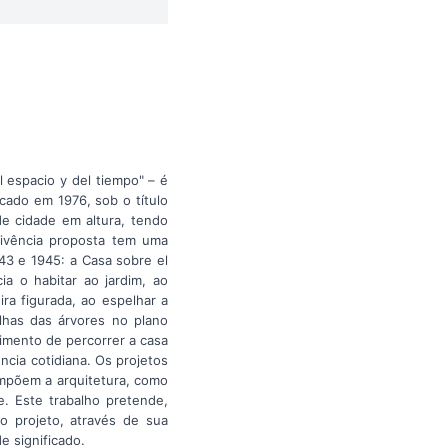
l espacio y del tiempo" – é
cado em 1976, sob o título
de cidade em altura, tendo
vivência proposta tem uma
43 e 1945: a Casa sobre el
ia o habitar ao jardim, ao
ra figurada, ao espelhar a
lhas das árvores no plano
imento de percorrer a casa
cia cotidiana. Os projetos
ompõem a arquitetura, como
te. Este trabalho pretende,
 o projeto, através de sua
e significado.