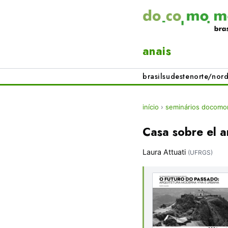
anais
brasil
sudeste
norte/nord
início
›
seminários docomom
Casa sobre el 
Laura Attuati
(UFRGS)