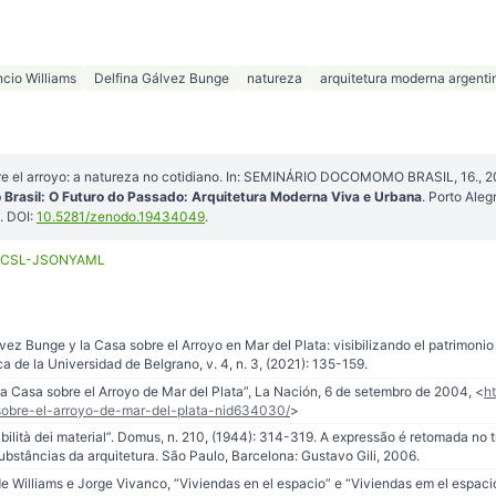
cio Williams
Delfina Gálvez Bunge
natureza
arquitetura moderna argenti
e el arroyo: a natureza no cotidiano. In: SEMINÁRIO DOCOMOMO BRASIL, 16., 20
Brasil: O Futuro do Passado: Arquitetura Moderna Viva e Urbana
. Porto Ale
. DOI:
10.5281/zenodo.19434049
.
CSL-JSON
YAML
vez Bunge y la Casa sobre el Arroyo en Mar del Plata: visibilizando el patrimonio
ca de la Universidad de Belgrano, v. 4, n. 3, (2021): 135-159.
la Casa sobre el Arroyo de Mar del Plata”, La Nación, 6 de setembro de 2004, <
h
sobre-el-arroyo-de-mar-del-plata-nid634030/
>
bilità dei material”. Domus, n. 210, (1944): 314-319. A expressão é retomada no tít
 substâncias da arquitetura. São Paulo, Barcelona: Gustavo Gili, 2006.
e Williams e Jorge Vivanco, “Viviendas en el espacio” e “Viviendas em el espacio