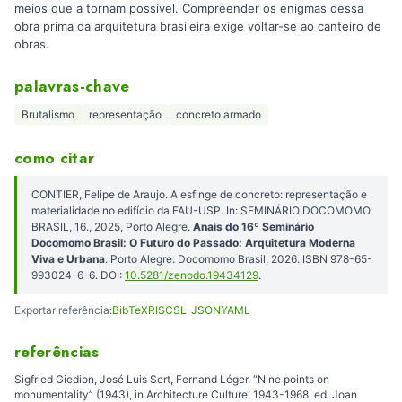
meios que a tornam possível. Compreender os enigmas dessa
obra prima da arquitetura brasileira exige voltar-se ao canteiro de
obras.
palavras-chave
Brutalismo
representação
concreto armado
como citar
CONTIER, Felipe de Araujo. A esfinge de concreto: representação e
materialidade no edifício da FAU-USP. In: SEMINÁRIO DOCOMOMO
BRASIL, 16., 2025, Porto Alegre.
Anais do 16º Seminário
Docomomo Brasil: O Futuro do Passado: Arquitetura Moderna
Viva e Urbana
. Porto Alegre: Docomomo Brasil, 2026. ISBN 978-65-
993024-6-6. DOI:
10.5281/zenodo.19434129
.
Exportar referência:
BibTeX
RIS
CSL-JSON
YAML
referências
Sigfried Giedion, José Luis Sert, Fernand Léger. “Nine points on
monumentality” (1943), in Architecture Culture, 1943-1968, ed. Joan