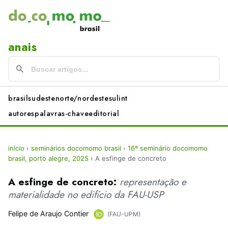
anais
brasil
sudeste
norte/nordeste
sul
int
autores
palavras-chave
editorial
início
›
seminários docomomo brasil
›
16º seminário docomomo
brasil, porto alegre, 2025
›
A esfinge de concreto
A esfinge de concreto:
representação e
materialidade no edifício da FAU-USP
Felipe de Araujo Contier
(FAU-UPM)