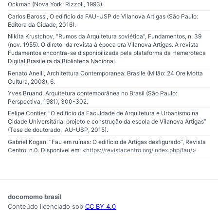
Ockman (Nova York: Rizzoli, 1993).
Carlos Barossi, O edifício da FAU-USP de Vilanova Artigas (São Paulo:
Editora da Cidade, 2016).
Nikita Krustchov, “Rumos da Arquitetura soviética”, Fundamentos, n. 39
(nov. 1955). O diretor da revista à época era Vilanova Artigas. A revista
Fudamentos encontra-se disponibilizada pela plataforma da Hemeroteca
Digital Brasileira da Biblioteca Nacional.
Renato Anelli, Architettura Contemporanea: Brasile (Milão: 24 Ore Motta
Cultura, 2008), 6.
Yves Bruand, Arquitetura contemporânea no Brasil (São Paulo:
Perspectiva, 1981), 300-302.
Felipe Contier, “O edifício da Faculdade de Arquitetura e Urbanismo na
Cidade Universitária: projeto e construção da escola de Vilanova Artigas”
(Tese de doutorado, IAU-USP, 2015).
Gabriel Kogan, “Fau em ruínas: O edifício de Artigas desfigurado”, Revista
Centro, n.0. Disponível em: <
https://revistacentro.org/index.php/fau/
>
docomomo brasil
Conteúdo licenciado sob
CC BY 4.0