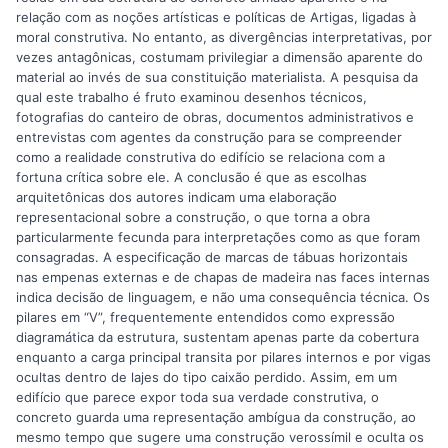
relação com as noções artísticas e políticas de Artigas, ligadas à
moral construtiva. No entanto, as divergências interpretativas, por
vezes antagônicas, costumam privilegiar a dimensão aparente do
material ao invés de sua constituição materialista. A pesquisa da
qual este trabalho é fruto examinou desenhos técnicos,
fotografias do canteiro de obras, documentos administrativos e
entrevistas com agentes da construção para se compreender
como a realidade construtiva do edifício se relaciona com a
fortuna crítica sobre ele. A conclusão é que as escolhas
arquitetônicas dos autores indicam uma elaboração
representacional sobre a construção, o que torna a obra
particularmente fecunda para interpretações como as que foram
consagradas. A especificação de marcas de tábuas horizontais
nas empenas externas e de chapas de madeira nas faces internas
indica decisão de linguagem, e não uma consequência técnica. Os
pilares em “V”, frequentemente entendidos como expressão
diagramática da estrutura, sustentam apenas parte da cobertura
enquanto a carga principal transita por pilares internos e por vigas
ocultas dentro de lajes do tipo caixão perdido. Assim, em um
edifício que parece expor toda sua verdade construtiva, o
concreto guarda uma representação ambígua da construção, ao
mesmo tempo que sugere uma construção verossímil e oculta os