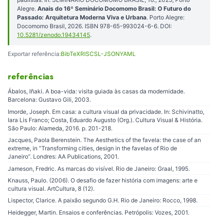
Alegre.
Anais do 16º Seminário Docomomo Brasil: O Futuro do
Passado: Arquitetura Moderna Viva e Urbana
. Porto Alegre:
Docomomo Brasil, 2026. ISBN 978-65-993024-6-6. DOI:
10.5281/zenodo.19434145
.
Exportar referência:
BibTeX
RIS
CSL-JSON
YAML
referências
Ábalos, Iñaki. A boa-vida: visita guiada às casas da modernidade.
Barcelona: Gustavo Gili, 2003.
Imorde, Joseph. Em casa: a cultura visual da privacidade. In: Schivinatto,
Iara Lis Franco; Costa, Eduardo Augusto (Org.). Cultura Visual & História.
São Paulo: Alameda, 2016. p. 201-218.
Jacques, Paola Berenstein. The Aesthetics of the favela: the case of an
extreme, in “Transforming cities, design in the favelas of Rio de
Janeiro”. Londres: AA Publications, 2001.
Jameson, Fredric. As marcas do visível. Rio de Janeiro: Graal, 1995.
Knauss, Paulo. (2006). O desafio de fazer história com imagens: arte e
cultura visual. ArtCultura, 8 (12).
Lispector, Clarice. A paixão segundo G.H. Rio de Janeiro: Rocco, 1998.
Heidegger, Martin. Ensaios e conferências. Petrópolis: Vozes, 2001.