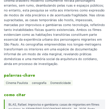
cinema brasileiro moderno comumente retrata personagens
errantes, sem rumo, deambulando pelas ruas e espaços públicos;
no entanto, esta pesquisa se volta aos interiores como expressão
de modos de vida precários e de acentuada fragilidade. Nas obras
supracitadas, as casas temporárias são hostis, impessoais,
marcadas por improvisos e gambiarras como tecnologia, refletindo
tanto instabilidades físicas quanto existenciais. Ambos os filmes
evidenciam como as habitações transitórias constituem parte
essencial da experiência urbana dos personagens migrantes em
São Paulo. As cenografias empreendidas nos longas-metragens
transformam os interiores em uma espécie de documentação
informal de um modo de vida marginal, revelando práticas
domésticas e uma memória social da arquitetura do cotidiano,
ainda em processo de investigação.
palavras-chave
Cinema Paulista
cenografia
Domesticidade
como citar
BLAS, Rafael. Improviso e gambiarra: casas de migrantes em filmes
paulistas. In: SEMINÁRIO DOCOMOMO BRASIL, 16., 2025, Porto