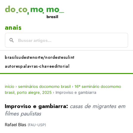
anais
brasil
sudeste
norte/nordeste
sul
int
autores
palavras-chave
editorial
início
›
seminários docomomo brasil
›
16º seminário docomomo
brasil, porto alegre, 2025
›
Improviso e gambiarra
Improviso e gambiarra:
casas de migrantes em
filmes paulistas
Rafael Blas
(FAU-USP)