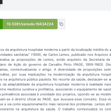
10.5281/zenodo.19434224
os da arquitetura hospitalar moderna a partir da localização inédita do 
unidades sanitárias” (1959), de Carlos Lemos, publicado nos Arquivos 
nalisa as proposições de Lemos, então arquiteto da Secretaria da
 Plano de Ação do governo de Carvalho Pinto (PAGE, 1959-1963). Disc
mas, contextualizando o artigo. A diversidade de proposições sob
análise, por suas implicações na modernização da arquitetura hospi
 na arquitetura pública paulista. No recorte da saúde, destacam-se a
 da adaptabilidade da arquitetura hospitalar moderna à realidade nac
tre medicina curativa e profilática, associando o equipamento de saúd
 polivalência associada à unicidade dos projetos, opondo-se ao model
am-se à diretriz oficial do PAGE, que buscava esse conceito. Essa vi
ue a via como equacionamento mais racional dos problemas. Lemos atrib
xistente na arquitetura da saúde. O trabalho contextualiza os co