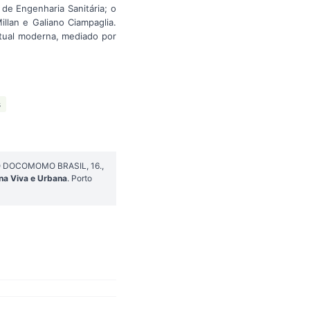
e Engenharia Sanitária; o
llan e Galiano Ciampaglia.
etual moderna, mediado por
s
RIO DOCOMOMO BRASIL, 16.,
na Viva e Urbana
. Porto