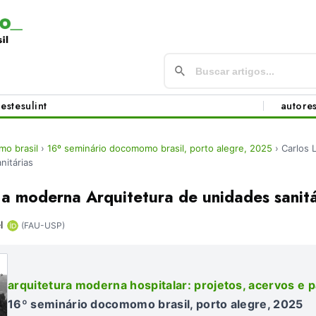
este
sul
int
autore
o brasil
›
16º seminário docomomo brasil, porto alegre, 2025
›
Carlos 
nitárias
a moderna Arquitetura de unidades sanitá
l
(FAU-USP)
arquitetura moderna hospitalar: projetos, acervos e 
16º seminário docomomo brasil, porto alegre, 2025