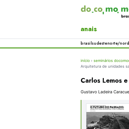
anais
brasil
sudeste
norte/nord
início
›
seminários docomom
Arquitetura de unidades sa
Carlos Lemos e 
Gustavo Ladeira Caracue