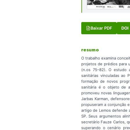
Baixar PDF
DOI
resumo
O trabalho examina conceit
projetos de prédios para 
(n.os 75–82). O estudo a
sanitárias vinculadas ao
formação de novos progra
sanitária é o objeto de 
promoveu novas linguagens
Jarbas Karman, defensores
propuseram a conjunção en
artigo de Lemos defende a
SP. Seus argumentos alinh
secretário Fauze Carlos, q
superando o cenário pree