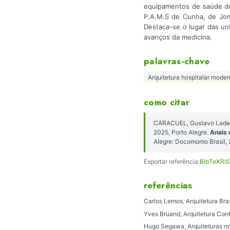
equipamentos de saúde do
P.A.M.S de Cunha, de Jon 
Destaca-se o lugar das un
avanços da medicina.
palavras-chave
Arquitetura hospitalar mode
como citar
CARACUEL, Gustavo Ladeir
2025, Porto Alegre.
Anais 
Alegre: Docomomo Brasil,
Exportar referência:
BibTeX
RIS
referências
Carlos Lemos, Arquitetura Bra
Yves Bruand, Arquitetura Cont
Hugo Segawa, Arquiteturas no