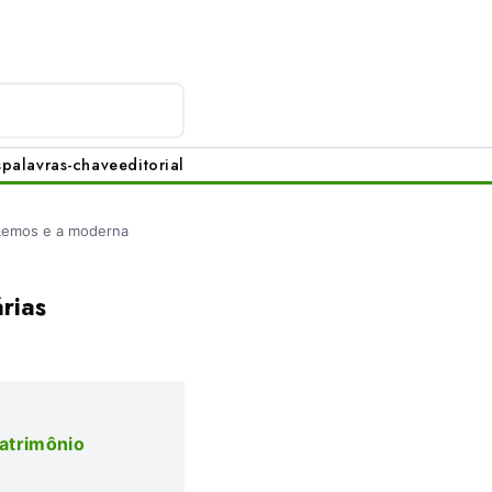
s
palavras-chave
editorial
Lemos e a moderna
rias
patrimônio