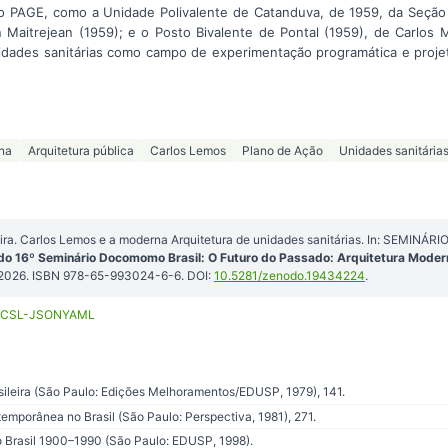
 PAGE, como a Unidade Polivalente de Catanduva, de 1959, da Seção d
Maitrejean (1959); e o Posto Bivalente de Pontal (1959), de Carlos Mi
idades sanitárias como campo de experimentação programática e proj
rna
Arquitetura pública
Carlos Lemos
Plano de Ação
Unidades sanitária
a. Carlos Lemos e a moderna Arquitetura de unidades sanitárias. In: SEMINÁ
do 16º Seminário Docomomo Brasil: O Futuro do Passado: Arquitetura Moder
 2026. ISBN 978-65-993024-6-6. DOI:
10.5281/zenodo.19434224
.
CSL-JSON
YAML
sileira (São Paulo: Edições Melhoramentos/EDUSP, 1979), 141.
emporânea no Brasil (São Paulo: Perspectiva, 1981), 271.
 Brasil 1900–1990 (São Paulo: EDUSP, 1998).