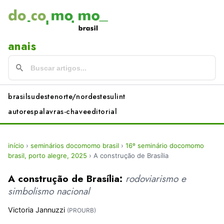
anais
brasil
sudeste
norte/nordeste
sul
int
autores
palavras-chave
editorial
início
›
seminários docomomo brasil
›
16º seminário docomomo
brasil, porto alegre, 2025
›
A construção de Brasília
A construção de Brasília:
rodoviarismo e
simbolismo nacional
Victoria Jannuzzi
(PROURB)