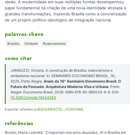
ideais. A modernidade em suas múltiplas formas desempenhou
papel fundamental na criação de uma nova identidade atrelada a
grandes transformações, trazendo Brasília como a concretização
de um projeto político-ideológico de integração nacional.
palavras-chave
Brasília
Símbolo
Rodoviarismo
como citar
JANNUZZI, Victoria. A construção de Brasília: rodoviarismo e
simbolismo nacional. In: SEMINÁRIO DOCOMOMO BRASIL, 16.,
2025, Porto Alegre.
Anais do 16º Seminário Docomomo Brasil: O
Futuro do Passado: Arquitetura Moderna Viva e Urbana
. Porto
Alegre: Docomomo Brasil, 2026. ISBN 978-65-993024-6-6. DOI:
10.5281/zenodo.19434253
.
Exportar referência:
BibTeX
RIS
CSL-JSON
YAML
referências
Bizello, Maria Leandra. “Cinejornais nos anos dourados: JK e Brasília em