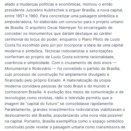
aliado a mudanças políticas e econômicas, motivou o então
presidente Juscelino Kubitschek a erguer Brasília, a nova capital,
entre 1957 e 1960. Para concretizar uma paisagem simbólica e
empoderadora, foi elaborado um concurso para o projeto urbano
de Brasília. O arquiteto Oscar Niemeyer foi encarregado de
conceber os monumentos que dariam destaque ao caráter
cerimonial do locus do poder, enquanto o Plano Piloto de Lucio
Costa foi escolhido pelo júri por incorporar a ideia de uma capital
moderna e simbólica. Técnicas rodoviaristas e setorizações
conferiram ao projeto de Lucio Costa extrema racionalidade,
coerência e simplicidade. Com o cruzamento de dois eixos —
Monumental e Rodoviário — foi concebido o partido de Brasília,
cujo processo de construção foi amplamente divulgado e
financiado pelo próprio Estado. A materialização da utopia
moderna convidava pessoas de todo Brasil e do mundo a
conhecerem Brasília. A evolução dos meios de comunicação e de
tecnologias como revistas, rádio e televisão permitiu que a
imagem de “capital do futuro” se consolidasse rapidamente.
Paralelamente, grandes investimentos rodoviaristas viabilizavam o
deslocamento até Brasília, popularizando uma nova vida possível
na capital. Portanto, Brasília exemplifica como o espaço simbólico
construído pode revelar a paisagem urbana como transmissora de