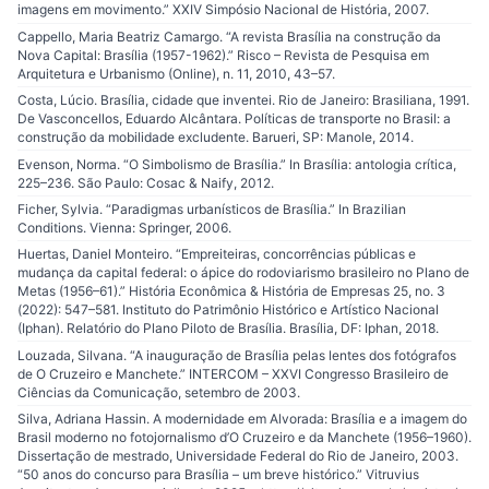
imagens em movimento.” XXIV Simpósio Nacional de História, 2007.
Cappello, Maria Beatriz Camargo. “A revista Brasília na construção da
Nova Capital: Brasília (1957-1962).” Risco – Revista de Pesquisa em
Arquitetura e Urbanismo (Online), n. 11, 2010, 43–57.
Costa, Lúcio. Brasília, cidade que inventei. Rio de Janeiro: Brasiliana, 1991.
De Vasconcellos, Eduardo Alcântara. Políticas de transporte no Brasil: a
construção da mobilidade excludente. Barueri, SP: Manole, 2014.
Evenson, Norma. “O Simbolismo de Brasília.” In Brasília: antologia crítica,
225–236. São Paulo: Cosac & Naify, 2012.
Ficher, Sylvia. “Paradigmas urbanísticos de Brasília.” In Brazilian
Conditions. Vienna: Springer, 2006.
Huertas, Daniel Monteiro. “Empreiteiras, concorrências públicas e
mudança da capital federal: o ápice do rodoviarismo brasileiro no Plano de
Metas (1956–61).” História Econômica & História de Empresas 25, no. 3
(2022): 547–581. Instituto do Patrimônio Histórico e Artístico Nacional
(Iphan). Relatório do Plano Piloto de Brasília. Brasília, DF: Iphan, 2018.
Louzada, Silvana. “A inauguração de Brasília pelas lentes dos fotógrafos
de O Cruzeiro e Manchete.” INTERCOM – XXVI Congresso Brasileiro de
Ciências da Comunicação, setembro de 2003.
Silva, Adriana Hassin. A modernidade em Alvorada: Brasília e a imagem do
Brasil moderno no fotojornalismo d’O Cruzeiro e da Manchete (1956–1960).
Dissertação de mestrado, Universidade Federal do Rio de Janeiro, 2003.
“50 anos do concurso para Brasília – um breve histórico.” Vitruvius