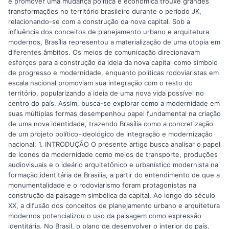
e promover uma mudança política e econômica trouxe grandes
transformações no território brasileiro durante o período JK,
relacionando-se com a construção da nova capital. Sob a
influência dos conceitos de planejamento urbano e arquitetura
modernos, Brasília representou a materialização de uma utopia em
diferentes âmbitos. Os meios de comunicação direcionavam
esforços para a construção da ideia da nova capital como símbolo
de progresso e modernidade, enquanto políticas rodoviaristas em
escala nacional promoviam sua integração com o resto do
território, popularizando a ideia de uma nova vida possível no
centro do país. Assim, busca-se explorar como a modernidade em
suas múltiplas formas desempenhou papel fundamental na criação
de uma nova identidade, trazendo Brasília como a concretização
de um projeto político-ideológico de integração e modernização
nacional. 1. INTRODUÇÃO O presente artigo busca analisar o papel
de ícones da modernidade como meios de transporte, produções
audiovisuais e o ideário arquitetônico e urbanístico modernista na
formação identitária de Brasília, a partir do entendimento de que a
monumentalidade e o rodoviarismo foram protagonistas na
construção da paisagem simbólica da capital. Ao longo do século
XX, a difusão dos conceitos de planejamento urbano e arquitetura
modernos potencializou o uso da paisagem como expressão
identitária. No Brasil, o plano de desenvolver o interior do país,